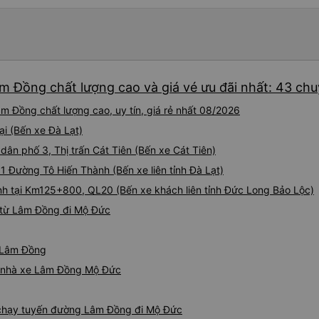
m Đồng chất lượng cao và giá vé ưu đãi nhất: 43 ch
 Đồng chất lượng cao, uy tín, giá rẻ nhất 08/2026
ại (Bến xe Đà Lạt)
 dân phố 3, Thị trấn Cát Tiên (Bến xe Cát Tiên)
 1 Đường Tô Hiến Thành (Bến xe liên tỉnh Đà Lạt)
nh tại Km125+800, QL20 (Bến xe khách liên tỉnh Đức Long Bảo Lộc)
 từ Lâm Đồng đi Mộ Đức
ừ Lâm Đồng
iá nhà xe Lâm Đồng Mộ Đức
e chạy tuyến đường Lâm Đồng đi Mộ Đức