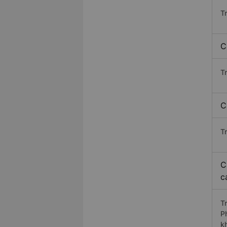
T
C
T
C
T
C
c
T
P
k