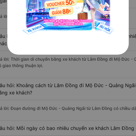
gãi ?
ả lời: Hiện tại có 4 nhà xe khai thác tuyến đường.
âu hỏi: Từ Lâm Đồng đi Mộ Đức - Quảng Ngãi mất bao nhiêu
hách?
rả lời: Thời gian di chuyển bằng xe khách từ Lâm Đồng đi Mộ Đức -
 giao thông thuận lợi.
âu hỏi: Khoảng cách từ Lâm Đồng đi Mộ Đức - Quảng Ngãi 
ằng xe khách?
rả lời: Đoạn đường đi Mộ Đức - Quảng Ngãi từ Lâm Đồng có chiều d
âu hỏi: Mỗi ngày có bao nhiêu chuyến xe khách Lâm Đồng