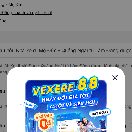
ồng - Mộ Đức
 Đồng nhanh và uy tín nhất
 Đức
âu hỏi: Nhà xe đi Mộ Đức - Quảng Ngãi từ Lâm Đồng được 
rả lời: Xe đi Mộ Đức - Quảng Ngãi từ Lâm Đồng được đánh giá chất 
rang, Xuân Hải, Tân Kim Chi.
âu hỏi: Xe nào đi Mộ Đức - Quảng Ngãi có giá rẻ nhất?
rả lời: Vé xe rẻ nhất có mức giá là 380.000 đồng của nhà xe Phương
âu hỏi: Có bao nhiêu nhà xe đang khai thác tuyến đường