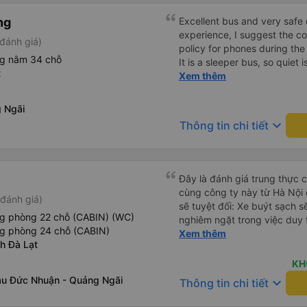
ng
Excellent bus and very safe 
experience, I suggest the 
đánh giá)
policy for phones during the
ng nằm 34 chỗ
It is a sleeper bus, so quiet 
t
Wi-Fi password clearly insid
Xem thêm
would definitely ride with them again! --------
lượng tốt và tài xế lái xe rấ
 Ngãi
hơn, tôi góp ý nhà xe nên có
keyboard_arrow_down
Thông tin chi tiết
lặng (tắt âm thanh điện tho
phiền hành khách khác ngủ.
mật khẩu Wi-Fi trong xe để
Tôi vẫn sẽ tiếp tục ủng hộ nh
Đây là đánh giá trung thực củ
cùng công ty này từ Hà Nội
đánh giá)
sẽ tuyệt đối: Xe buýt sạch s
ng phòng 22 chỗ (CABIN) (WC)
nghiêm ngặt trong việc duy 
ng phòng 24 chỗ (CABIN)
phép ăn trên xe. Đây là lần đ
Xem thêm
nh Đà Lạt
đến vấn đề sạch sẽ như vậy 
xe buýt đều trông mới và sạc
KH
trên xe hoạt động hoàn hảo 
u Đức Nhuận - Quảng Ngãi
keyboard_arrow_down
Thông tin chi tiết
sạc: Có sẵn cổng sạc USB v
tiên tôi thấy. • Môi trường 