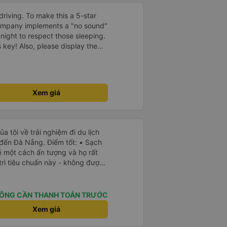
driving. To make this a 5-star
company implements a "no sound"
 night to respect those sleeping.
is key! Also, please display the
e the cabin for convenience. I
------ ​ Xe chất
t an toàn. Để dịch vụ hoàn hảo
 quy định rõ ràng về việc giữ im
Xem giá
ại) vào ban đêm để tránh làm
 Ngoài ra, nhà xe nên dán sẵn
 hành khách dễ dàng sử dụng.
à xe trong tương lai!
a tôi về trải nghiệm đi du lịch
 đến Đà Nẵng. Điểm tốt: • Sạch
ẽ một cách ấn tượng và họ rất
trì tiêu chuẩn này - không được
ầu tiên tôi thấy sự chú trọng
ở Việt Nam. Mọi thứ bên trong
h sẽ. • WiFi đáng tin cậy: WiFi
ÔNG CẦN THANH TOÁN TRƯỚC
trong suốt chuyến đi. • Tùy chọn
Xem giá
à USB-C, đây cũng là lần đầu
yên tĩnh và thanh bình: Họ không