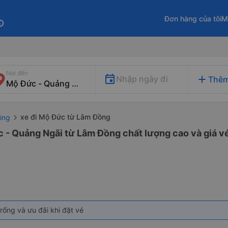
Đơn hàng của tôi
M
fo
Nơi đến
add
Nhập ngày đi
Thêm
xe đi Mộ Đức từ Lâm Đồng
ồng
c - Quảng Ngãi từ Lâm Đồng chất lượng cao và giá vé
rống và ưu đãi khi đặt vé