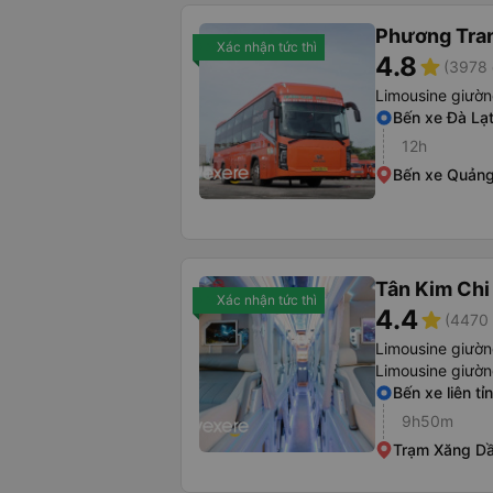
Phương Tra
Xác nhận tức thì
4.8
star
(3978 
Limousine giườ
Bến xe Đà Lạ
12h
Bến xe Quảng
Tân Kim Chi
Xác nhận tức thì
4.4
star
(4470 
Limousine giườ
Limousine giườ
Bến xe liên tỉ
9h50m
Trạm Xăng Dầ