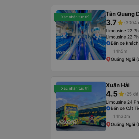
Tân Quang 
Xác nhận tức thì
3.7
star
(3004 
Limousine 22 Ph
Limousine 22 P
Bến xe khách 
14h5m
Quảng Ngãi (
Xuân Hải
Xác nhận tức thì
4.5
star
(25 đá
Limousine 24 P
Bến xe Cát Ti
14h30m
Quảng Ngãi (