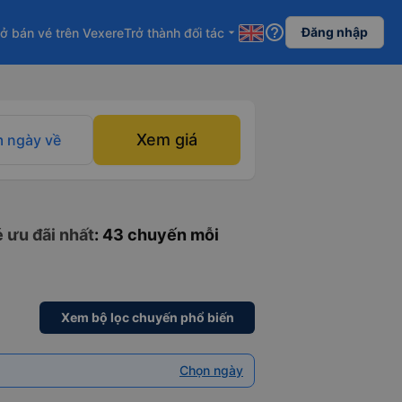
help_outline
Đăng nhập
ở bán vé trên Vexere
Trở thành đối tác
arrow_drop_down
Xem giá
 ngày về
 ưu đãi nhất
: 43 chuyến mỗi
Xem bộ lọc chuyến phổ biến
Chọn ngày