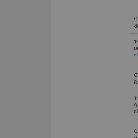
C
đ
T
D
g
C
Đ
T
Q
n
C