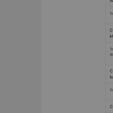
N
Tr
C
k
T
độ
C
b
T
C