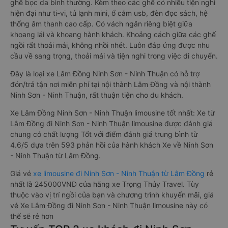
ghế bọc da bình thường. Kèm theo các ghế có nhiều tiện nghi
hiện đại như ti-vi, tủ lạnh mini, ổ cắm usb, đèn đọc sách, hệ
thống âm thanh cao cấp. Có vách ngăn riêng biệt giữa
khoang lái và khoang hành khách. Khoảng cách giữa các ghế
ngồi rất thoải mái, không nhồi nhét. Luôn đáp ứng được nhu
cầu về sang trọng, thoải mái và tiện nghi trong việc di chuyển.
Đây là loại xe Lâm Đồng Ninh Sơn - Ninh Thuận có hỗ trợ
đón/trả tận nơi miễn phí tại nội thành Lâm Đồng và nội thành
Ninh Sơn - Ninh Thuận, rất thuận tiện cho du khách.
Xe Lâm Đồng Ninh Sơn - Ninh Thuận limousine tốt nhất: Xe từ
Lâm Đồng đi Ninh Sơn - Ninh Thuận limousine được đánh giá
chung có chất lượng Tốt với điểm đánh giá trung bình từ
4.6/5 dựa trên 593 phản hồi của hành khách Xe về Ninh Sơn
- Ninh Thuận từ Lâm Đồng.
Giá vé
xe limousine đi Ninh Sơn - Ninh Thuận từ Lâm Đồng
rẻ
nhất là 245000VND của hãng xe Trọng Thủy Travel. Tùy
thuộc vào vị trí ngồi của bạn và chương trình khuyến mãi, giá
vé Xe Lâm Đồng đi Ninh Sơn - Ninh Thuận limousine này có
thể sẽ rẻ hơn