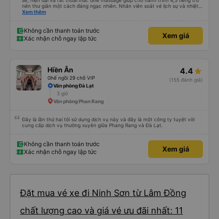
sẽ, hiện đại và rất thoải mái. Ghế massage giúp cho hành trình 4,5 tiếng trở
nên thư giãn một cách đáng ngạc nhiên. Nhân viên soát vé lịch sự và nhiệt
tình, tài xế cẩn thận và chuyên nghiệp, mọi thứ đều được tổ chức tốt. Các
Xem thêm
thông báo rõ ràng, việc lên xe dễ dàng, và toàn bộ chuyến đi diễn ra đúng
như kế hoạch. Tôi đặt vé qua Vexere, và toàn bộ trải nghiệm - từ khi đặt vé
đến khi đến nơi - đều suôn sẻ và không gặp rắc rối. Tôi rất hài lòng với công
Không cần thanh toán trước
Xem giá
ty này và chắc chắn sẽ chọn Trọng Thủy Travel một lần nữa. Rất đáng giới
Xác nhận chỗ ngay lập tức
thiệu!
Hiền Ân
4.4
Ghế ngồi 29 chỗ VIP
(155 đánh giá)
Văn phòng Đà Lạt
3 giờ
Văn phòng Phan Rang
Đây là lần thứ hai tôi sử dụng dịch vụ này và đây là một công ty tuyệt vời
cung cấp dịch vụ thường xuyên giữa Phang Rang và Đà Lạt.
Không cần thanh toán trước
Xem giá
Xác nhận chỗ ngay lập tức
Đặt mua vé xe đi Ninh Sơn từ Lâm Đồng
chất lượng cao và giá vé ưu đãi nhất: 11