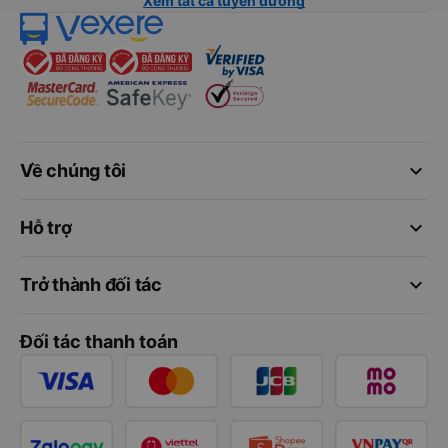
Xem tất cả tuyến đường
keyboard_arrow_down
Về chúng tôi
keyboard_arrow_down
Hỗ trợ
keyboard_arrow_down
Trở thành đối tác
Đối tác thanh toán