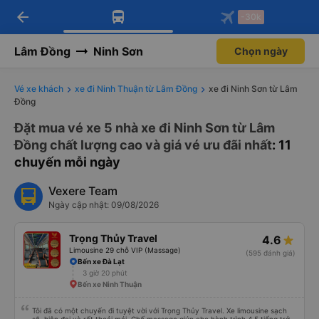
arrow_back
Tải app Vexere ngay!
Tải app Vexere
-30k
Mở app
Mở app
Nhận ưu đãi thành viên độc
-30k/ghế khi đặt vé máy bay qua
quyền
app
Lâm Đồng
Ninh Sơn
Chọn ngày
Vé xe khách
xe đi Ninh Thuận từ Lâm Đồng
xe đi Ninh Sơn từ Lâm
Đồng
Đặt mua vé xe 5 nhà xe đi Ninh Sơn từ Lâm
Đồng chất lượng cao và giá vé ưu đãi nhất
: 11
chuyến mỗi ngày
Vexere Team
Ngày cập nhật: 09/08/2026
Trọng Thủy Travel
4.6
Limousine 29 chỗ VIP (Massage)
(595 đánh giá)
Bến xe Đà Lạt
3 giờ 20 phút
Bến xe Ninh Thuận
Tôi đã có một chuyến đi tuyệt vời với Trọng Thủy Travel. Xe limousine sạch