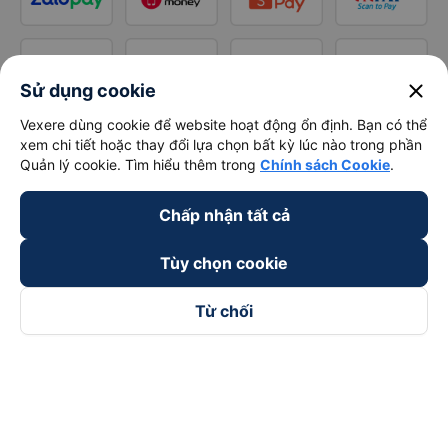
close
Sử dụng cookie
Vexere dùng cookie để website hoạt động ổn định. Bạn có thể
xem chi tiết hoặc thay đổi lựa chọn bất kỳ lúc nào trong phần
Quản lý cookie. Tìm hiểu thêm trong
Chính sách Cookie
.
Chấp nhận tất cả
Tùy chọn cookie
Từ chối
Theo dõi chúng tôi trên
Facebook
Tiktok
Youtube
Công ty TNHH Thương Mại Dịch Vụ Vexere