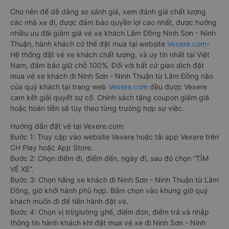
Cho nên để dễ dàng so sánh giá, xem đánh giá chất lượng
các nhà xe đi, được đảm bảo quyền lợi cao nhất, được hưởng
nhiều ưu đãi giảm giá vé xe khách Lâm Đồng Ninh Sơn - Ninh
Thuận, hành khách có thể đặt mua tại website
Vexere.com
-
Hệ thống đặt vé xe khách chất lượng, và uy tín nhất tại Việt
Nam, đảm bảo giữ chỗ 100%. Đối với bất cứ giao dịch đặt
mua vé xe khách đi Ninh Sơn - Ninh Thuận từ Lâm Đồng nào
của quý khách tại trang web
Vexere.com
đều được Vexere
cam kết giải quyết sự cố. Chính sách tặng coupon giảm giá
hoặc hoàn tiền sẽ tùy theo từng trường hợp sự việc.
Hướng dẫn đặt vé tại Vexere.com:
Bước 1: Truy cập vào website Vexere hoặc tải app Vexere trên
CH Play hoặc App Store.
Bước 2: Chọn điểm đi, điểm đến, ngày đi, sau đó chọn “TÌM
VÉ XE”.
Bước 3: Chọn hãng xe khách đi Ninh Sơn - Ninh Thuận từ Lâm
Đồng, giờ khởi hành phù hợp. Bấm chọn vào khung giờ quý
khách muốn đi để tiến hành đặt vé.
Bước 4: Chọn vị trí/giường ghế, điểm đón, điểm trả và nhập
thông tin hành khách khi đặt mua vé xe đi Ninh Sơn - Ninh