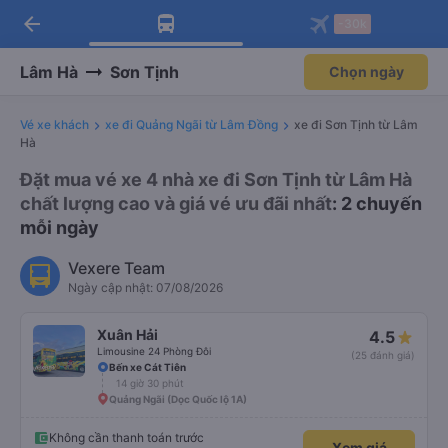
arrow_back
Tải app Vexere ngay!
Tải app Vexere
-30k
Mở app
Mở app
Nhận ưu đãi thành viên độc
-30k/ghế khi đặt vé máy bay qua
quyền
app
Lâm Hà
Sơn Tịnh
Chọn ngày
Vé xe khách
xe đi Quảng Ngãi từ Lâm Đồng
xe đi Sơn Tịnh từ Lâm
Hà
Đặt mua vé xe 4 nhà xe đi Sơn Tịnh từ Lâm Hà
chất lượng cao và giá vé ưu đãi nhất
: 2 chuyến
mỗi ngày
Vexere Team
Ngày cập nhật: 07/08/2026
Xuân Hải
4.5
Limousine 24 Phòng Đôi
(25 đánh giá)
Bến xe Cát Tiên
14 giờ 30 phút
Quảng Ngãi (Dọc Quốc lộ 1A)
Không cần thanh toán trước
Xem giá