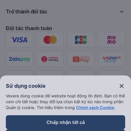
keyboard_arrow_down
Trở thành đối tác
Đối tác thanh toán
close
Sử dụng cookie
Vexere dùng cookie để website hoạt động ổn định. Bạn có thể
xem chi tiết hoặc thay đổi lựa chọn bất kỳ lúc nào trong phần
Quản lý cookie. Tìm hiểu thêm trong
Chính sách Cookie
.
Chấp nhận tất cả