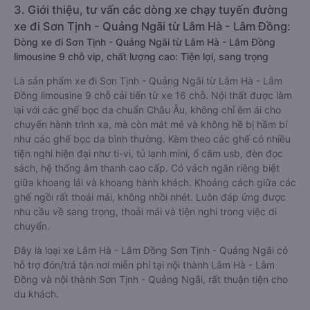
3. Giới thiệu, tư vấn các dòng xe chạy tuyến đường
xe đi Sơn Tịnh - Quảng Ngãi từ Lâm Hà - Lâm Đồng:
Dòng xe đi Sơn Tịnh - Quảng Ngãi từ Lâm Hà - Lâm Đồng
limousine 9 chỗ vip, chất lượng cao: Tiện lợi, sang trọng
Là sản phẩm xe đi Sơn Tịnh - Quảng Ngãi từ Lâm Hà - Lâm
Đồng limousine 9 chỗ cải tiến từ xe 16 chỗ. Nội thất được làm
lại với các ghế bọc da chuẩn Châu Âu, không chỉ êm ái cho
chuyến hành trình xa, mà còn mát mẻ và không hề bị hầm bí
như các ghế bọc da bình thường. Kèm theo các ghế có nhiều
tiện nghi hiện đại như ti-vi, tủ lạnh mini, ổ cắm usb, đèn đọc
sách, hệ thống âm thanh cao cấp. Có vách ngăn riêng biệt
giữa khoang lái và khoang hành khách. Khoảng cách giữa các
ghế ngồi rất thoải mái, không nhồi nhét. Luôn đáp ứng được
nhu cầu về sang trọng, thoải mái và tiện nghi trong việc di
chuyển.
Đây là loại xe Lâm Hà - Lâm Đồng Sơn Tịnh - Quảng Ngãi có
hỗ trợ đón/trả tận nơi miễn phí tại nội thành Lâm Hà - Lâm
Đồng và nội thành Sơn Tịnh - Quảng Ngãi, rất thuận tiện cho
du khách.