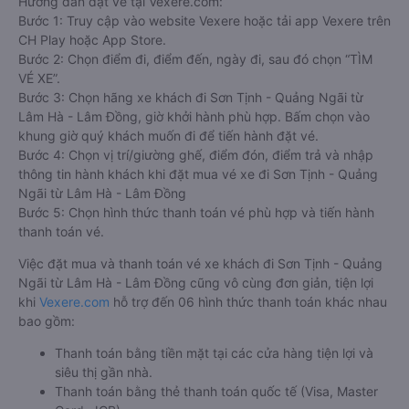
Hướng dẫn đặt vé tại Vexere.com:
Bước 1: Truy cập vào website Vexere hoặc tải app Vexere trên
CH Play hoặc App Store.
Bước 2: Chọn điểm đi, điểm đến, ngày đi, sau đó chọn “TÌM
VÉ XE”.
Bước 3: Chọn hãng xe khách đi Sơn Tịnh - Quảng Ngãi từ
Lâm Hà - Lâm Đồng, giờ khởi hành phù hợp. Bấm chọn vào
khung giờ quý khách muốn đi để tiến hành đặt vé.
Bước 4: Chọn vị trí/giường ghế, điểm đón, điểm trả và nhập
thông tin hành khách khi đặt mua vé xe đi Sơn Tịnh - Quảng
Ngãi từ Lâm Hà - Lâm Đồng
Bước 5: Chọn hình thức thanh toán vé phù hợp và tiến hành
thanh toán vé.
Việc đặt mua và thanh toán vé xe khách đi Sơn Tịnh - Quảng
Ngãi từ Lâm Hà - Lâm Đồng cũng vô cùng đơn giản, tiện lợi
khi
Vexere.com
hỗ trợ đến 06 hình thức thanh toán khác nhau
bao gồm:
Thanh toán bằng tiền mặt tại các cửa hàng tiện lợi và
siêu thị gần nhà.
Thanh toán bằng thẻ thanh toán quốc tế (Visa, Master