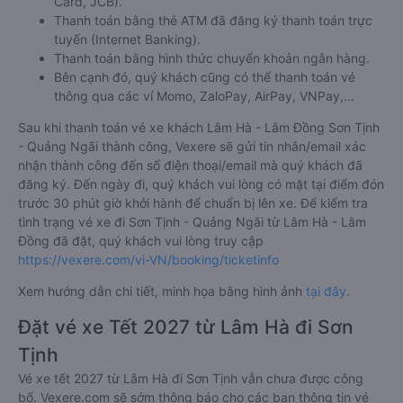
Card, JCB).
Thanh toán bằng thẻ ATM đã đăng ký thanh toán trực
tuyến (Internet Banking).
Thanh toán bằng hình thức chuyển khoản ngân hàng.
Bên cạnh đó, quý khách cũng có thể thanh toán vé
thông qua các ví Momo, ZaloPay, AirPay, VNPay,…
Sau khi thanh toán vé xe khách Lâm Hà - Lâm Đồng Sơn Tịnh
- Quảng Ngãi thành công, Vexere sẽ gửi tin nhắn/email xác
nhận thành công đến số điện thoại/email mà quý khách đã
đăng ký. Đến ngày đi, quý khách vui lòng có mặt tại điểm đón
trước 30 phút giờ khởi hành để chuẩn bị lên xe. Để kiểm tra
tình trạng vé xe đi Sơn Tịnh - Quảng Ngãi từ Lâm Hà - Lâm
Đồng đã đặt, quý khách vui lòng truy cập
https://vexere.com/vi-VN/booking/ticketinfo
Xem hướng dẫn chi tiết, minh họa bằng hình ảnh
tại đây.
Đặt vé xe Tết 2027 từ Lâm Hà đi Sơn
Tịnh
Vé xe tết 2027 từ Lâm Hà đi Sơn Tịnh vẫn chưa được công
bố. Vexere.com sẽ sớm thông báo cho các bạn thông tin vé