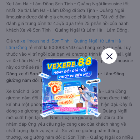
Xe Lâm Hà - Lâm Đồng Sơn Tịnh - Quảng Ngãi limousine tốt
nhất: Xe từ Lâm Hà - Lâm Đồng đi Sơn Tịnh - Quảng Ngãi
limousine được đánh giá chung có chất lượng Tốt với điểm
đánh giá trung bình từ 4.5/5 dựa trên 25 phản hồi của hành
khách Xe về Sơn Tịnh - Quảng Ngãi từ Lâm Hà - Lâm Đồng.
Giá vé
xe limousine đi Sơn Tịnh - Quảng Ngãi từ Lâm Hà -
Lâm Đồng
rẻ nhất là 600000VND của hãng xe Xuân Hải. Tùy
thuộc vào vị trí ngồi của bạn và chương trình khuyến mãi, giá
vé Xe Lâm Hà - Lâm Đồng đi Sơn Tịnh - Quảng Ngãi limousine
này có thể sẽ rẻ hơn
Dòng xe đi Sơn Tịnh - Quảng Ngãi từ Lâm Hà - Lâm Đồng
giường nằm đôi: Riêng tư, đầy đủ tiện nghi
Xe khách đi Sơn Tịnh - Quảng Ngãi từ Lâm Hà - Lâm Đồng
giường nằm đôi là loại xe đặc biệt. Với mỗi giường được thiết
kế như một phòng ngủ khách sạn sang trọng, hiện đại. Đây là
dòng xe giường nằm cho cặp đôi đi Sơn Tịnh - Quảng Ngãi
mới xuất hiện tại Việt Nam. Loại xe giường nằm đôi ra đời
nhằm đáp ứng yêu cầu ngày càng cao của khách hàng về
chất lượng dịch vụ vận tải. So với xe giường nằm thông
thường, xe giường nằm đôi đi Sơn Tịnh - Quảng Ngãi có nhiều