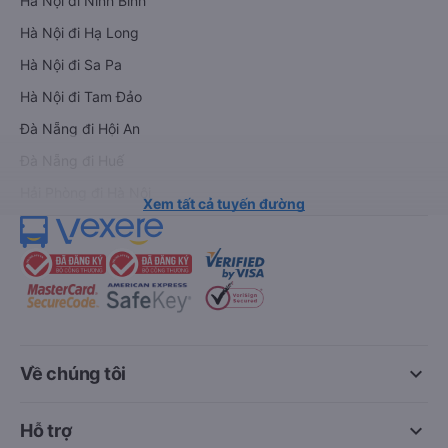
Hà Nội đi Ninh Bình
Hà Nội đi Hạ Long
Hà Nội đi Sa Pa
Hà Nội đi Tam Đảo
Đà Nẵng đi Hội An
Đà Nẵng đi Huế
Hải Phòng đi Hà Nội
Xem tất cả tuyến đường
keyboard_arrow_down
Về chúng tôi
keyboard_arrow_down
Hỗ trợ