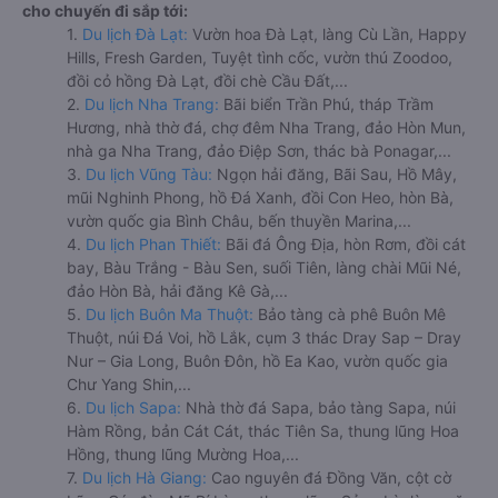
cho chuyến đi sắp tới:
1.
Du lịch Đà Lạt:
Vườn hoa Đà Lạt, làng Cù Lần, Happy
Hills, Fresh Garden, Tuyệt tình cốc, vườn thú Zoodoo,
đồi cỏ hồng Đà Lạt, đồi chè Cầu Đất,...
2.
Du lịch Nha Trang:
Bãi biển Trần Phú, tháp Trầm
Hương, nhà thờ đá, chợ đêm Nha Trang, đảo Hòn Mun,
nhà ga Nha Trang, đảo Điệp Sơn, thác bà Ponagar,...
3.
Du lịch Vũng Tàu:
Ngọn hải đăng, Bãi Sau, Hồ Mây,
mũi Nghinh Phong, hồ Đá Xanh, đồi Con Heo, hòn Bà,
vườn quốc gia Bình Châu, bến thuyền Marina,...
4.
Du lịch Phan Thiết:
Bãi đá Ông Địa, hòn Rơm, đồi cát
bay, Bàu Trắng - Bàu Sen, suối Tiên, làng chài Mũi Né,
đảo Hòn Bà, hải đăng Kê Gà,...
5.
Du lịch Buôn Ma Thuột:
Bảo tàng cà phê Buôn Mê
Thuột, núi Đá Voi, hồ Lắk, cụm 3 thác Dray Sap – Dray
Nur – Gia Long, Buôn Đôn, hồ Ea Kao, vườn quốc gia
Chư Yang Shin,...
6.
Du lịch Sapa:
Nhà thờ đá Sapa, bảo tàng Sapa, núi
Hàm Rồng, bản Cát Cát, thác Tiên Sa, thung lũng Hoa
Hồng, thung lũng Mường Hoa,...
7.
Du lịch Hà Giang:
Cao nguyên đá Đồng Văn, cột cờ