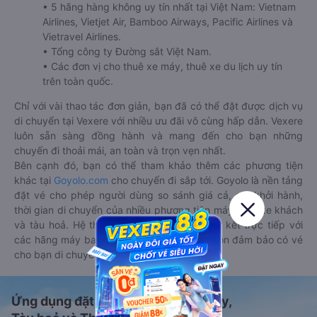
• 5 hãng hàng không uy tín nhất tại Việt Nam: Vietnam
Airlines, Vietjet Air, Bamboo Airways, Pacific Airlines và
Vietravel Airlines.
• Tổng công ty Đường sắt Việt Nam.
• Các đơn vị cho thuê xe máy, thuê xe du lịch uy tín
trên toàn quốc.
Chỉ với vài thao tác đơn giản, bạn đã có thể đặt được dịch vụ
di chuyển tại Vexere với nhiều ưu đãi vô cùng hấp dẫn. Vexere
luôn sẵn sàng đồng hành và mang đến cho bạn những
chuyến đi thoải mái, an toàn và trọn vẹn nhất.
Bên cạnh đó, bạn có thể tham khảo thêm các phương tiện
khác tại
Goyolo.com
cho chuyến đi sắp tới. Goyolo là nền tảng
đặt vé cho phép người dùng so sánh giá cả, giờ khởi hành,
thời gian di chuyển của nhiều phương tiện máy bay, xe khách
và tàu hoả. Hệ thống của Goyolo được liên kết trực tiếp với
các hãng máy bay, xe khách và tàu hoả, luôn đảm bảo có vé
cho bạn di chuyển.
Ứng dụng đặt vé Xe khách, Máy bay,