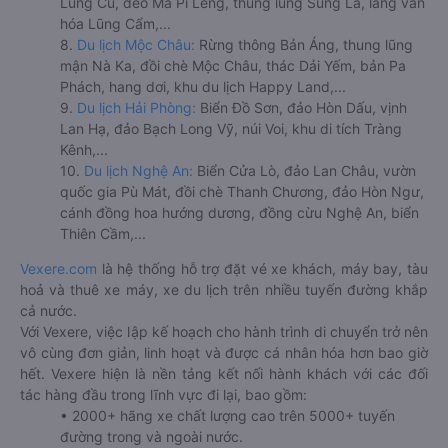
Lũng Cú, đèo Mã Pí Lèng, thung lũng Sủng Là, làng văn
hóa Lũng Cẩm,...
8.
Du lịch Mộc Châu:
Rừng thông Bản Áng, thung lũng
mận Nà Ka, đồi chè Mộc Châu, thác Dải Yếm, bản Pa
Phách, hang dơi, khu du lịch Happy Land,...
9.
Du lịch Hải Phòng:
Biển Đồ Sơn, đảo Hòn Dấu, vịnh
Lan Hạ, đảo Bạch Long Vỹ, núi Voi, khu di tích Tràng
Kênh,...
10.
Du lịch Nghệ An:
Biển Cửa Lò, đảo Lan Châu, vườn
quốc gia Pù Mát, đồi chè Thanh Chương, đảo Hòn Ngư,
cánh đồng hoa hướng dương, đồng cừu Nghệ An, biển
Thiên Cầm,...
Vexere.com
là hệ thống hỗ trợ đặt vé xe khách, máy bay, tàu
hoả và thuê xe máy, xe du lịch trên nhiều tuyến đường khắp
cả nước.
Với Vexere, việc lập kế hoạch cho hành trình di chuyển trở nên
vô cùng đơn giản, linh hoạt và được cá nhân hóa hơn bao giờ
hết. Vexere hiện là nền tảng kết nối hành khách với các đối
tác hàng đầu trong lĩnh vực đi lại, bao gồm:
• 2000+ hãng xe chất lượng cao trên 5000+ tuyến
đường trong và ngoài nước.