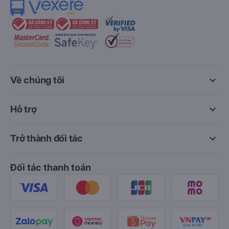
keyboard_arrow_down
Về chúng tôi
keyboard_arrow_down
Hỗ trợ
keyboard_arrow_down
Trở thành đối tác
Đối tác thanh toán