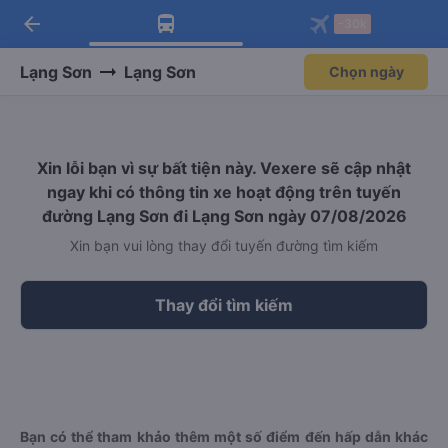
arrow_back
Tải app Vexere ngay!
Tải app Vexere
-30k
Mở app
Mở app
Nhận ưu đãi thành viên độc
-30k/ghế khi đặt vé máy bay qua
quyền
app
Lạng Sơn
Lạng Sơn
Chọn ngày
Xin lỗi bạn vì sự bất tiện này. Vexere sẽ cập nhật
ngay khi có thông tin xe hoạt động trên tuyến
đường Lạng Sơn đi Lạng Sơn ngày 07/08/2026
Xin bạn vui lòng thay đổi tuyến đường tìm kiếm
Thay đổi tìm kiếm
Bạn có thể tham khảo thêm một số điểm đến hấp dẫn khác