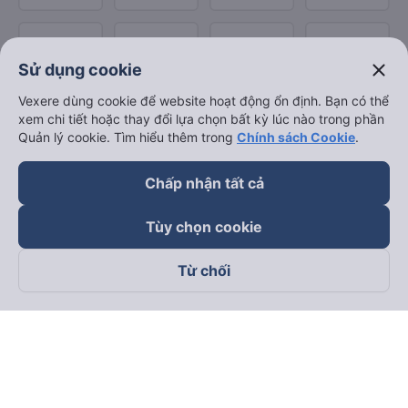
close
Sử dụng cookie
Vexere dùng cookie để website hoạt động ổn định. Bạn có thể
xem chi tiết hoặc thay đổi lựa chọn bất kỳ lúc nào trong phần
Quản lý cookie. Tìm hiểu thêm trong
Chính sách Cookie
.
Chấp nhận tất cả
Tùy chọn cookie
Từ chối
Theo dõi chúng tôi trên
Facebook
Tiktok
Youtube
Công ty TNHH Thương Mại Dịch Vụ Vexere