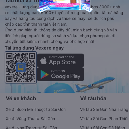
Tàu hoả và Thuê xe
Vexere - ứng dụng đặt vé đa phương tiện với hơn 3000+ nhà
xe chất lượng cao, 5000+ tuyến đường toàn quốc, tất cả hãng
bay và hãng tàu cùng dịch vụ thuê xe máy, xe du lịch phủ
khắp các tỉnh thành tại Việt Nam.
Ứng dụng hiển thị thông tin đầy đủ, minh bạch cùng vô vàn
tiện ích giúp người dùng so sánh và lựa chọn phương án di
chuyển tiết kiệm, nhanh chóng và phù hợp nhất.
Tải ứng dụng Vexere ngay
Vé xe khách
Vé tàu hỏa
Xe đi Buôn Mê Thuột từ Sài Gòn
Vé tàu Sài Gòn Nha Trang
Xe đi Vũng Tàu từ Sài Gòn
Vé tàu Sài Gòn Phan Thiết
Xe đi Nha Trang từ Sài Gòn
Vé tàu Sài Gòn Đà Nẵng