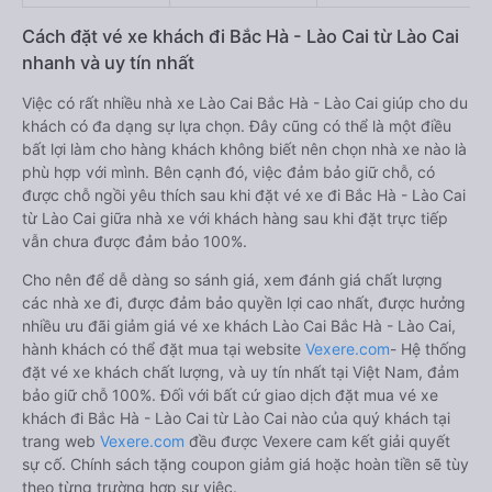
Cách đặt vé xe khách đi Bắc Hà - Lào Cai từ Lào Cai
nhanh và uy tín nhất
Việc có rất nhiều nhà xe Lào Cai Bắc Hà - Lào Cai giúp cho du
khách có đa dạng sự lựa chọn. Đây cũng có thể là một điều
bất lợi làm cho hàng khách không biết nên chọn nhà xe nào là
phù hợp với mình. Bên cạnh đó, việc đảm bảo giữ chỗ, có
được chỗ ngồi yêu thích sau khi đặt vé xe đi Bắc Hà - Lào Cai
từ Lào Cai giữa nhà xe với khách hàng sau khi đặt trực tiếp
vẫn chưa được đảm bảo 100%.
Cho nên để dễ dàng so sánh giá, xem đánh giá chất lượng
các nhà xe đi, được đảm bảo quyền lợi cao nhất, được hưởng
nhiều ưu đãi giảm giá vé xe khách Lào Cai Bắc Hà - Lào Cai,
hành khách có thể đặt mua tại website
Vexere.com
- Hệ thống
đặt vé xe khách chất lượng, và uy tín nhất tại Việt Nam, đảm
bảo giữ chỗ 100%. Đối với bất cứ giao dịch đặt mua vé xe
khách đi Bắc Hà - Lào Cai từ Lào Cai nào của quý khách tại
trang web
Vexere.com
đều được Vexere cam kết giải quyết
sự cố. Chính sách tặng coupon giảm giá hoặc hoàn tiền sẽ tùy
theo từng trường hợp sự việc.