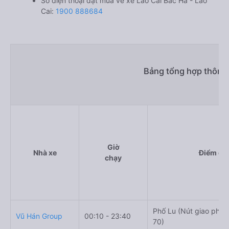
Số điện thoại đặt mua vé xe Lào Cai Bắc Hà - Lào
Cai:
1900 888684
Bảng tổng hợp thông 
Giờ
Nhà xe
Điểm đi
chạy
Phố Lu (Nút giao phố L
Vũ Hán Group
00:10 - 23:40
70)