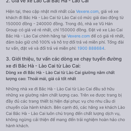
2. Giá vé xe Lào Cai Bắc Hà - Lào Cai
Hiện tại, theo cập nhật mới nhất của
Vexere.com
, giá vé xe
khách đi Bắc Hà - Lào Cai từ Lào Cai có mức giá dao động từ
150000 đồng - 240000 đồng. Trong đó, nhà xe Vũ Hán
Group có giá vé rẻ nhất, chỉ 150000 đồng. Đặt vé xe Lào Cai
Bắc Hà - Lào Cai chính hãng tại
Vexere.com
để có giá rẻ nhất,
đảm bảo giữ chỗ 100% và hỗ trợ đổi trả vé miễn phí. Tổng đài
tư vấn, đặt vé và đổi trả vé miễn phí:
1900 888684
.
3. Giới thiệu, tư vấn các dòng xe chạy tuyến đường
xe đi Bắc Hà - Lào Cai từ Lào Cai:
Dòng xe đi Bắc Hà - Lào Cai từ Lào Cai giường nằm chất
lượng cao: Thoải mái, giá cả tốt nhất
Những nhà xe đi Bắc Hà - Lào Cai từ Lào Cai đều sở hữu
những xe giường nằm chất lượng cao. Trên xe được trang bị
đầy đủ các trang thiết bị hiện đại phục vụ cho nhu cầu di
chuyển của hành khách. Bên cạnh đó, các hãng xe khách Lào
Cai Bắc Hà - Lào Cai luôn chú trọng đến chất lượng dịch vụ,
không ngừng cải thiện để mang đến trải nghiệm hoàn hảo cho
hành khách.