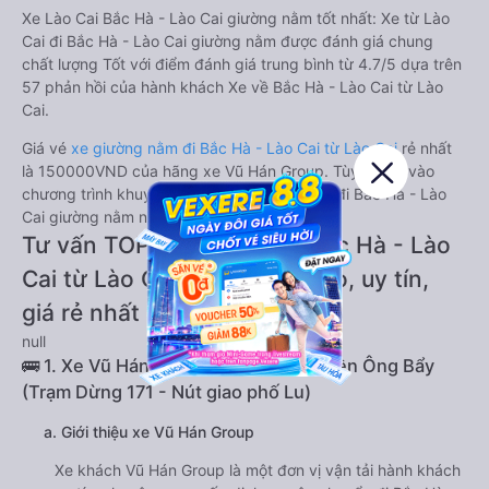
Xe Lào Cai Bắc Hà - Lào Cai giường nằm tốt nhất: Xe từ Lào
Cai đi Bắc Hà - Lào Cai giường nằm được đánh giá chung
chất lượng Tốt với điểm đánh giá trung bình từ 4.7/5 dựa trên
57 phản hồi của hành khách Xe về Bắc Hà - Lào Cai từ Lào
Cai.
Giá vé
xe giường nằm đi Bắc Hà - Lào Cai từ Lào Cai
rẻ nhất
là 150000VND của hãng xe Vũ Hán Group. Tùy thuộc vào
chương trình khuyến mãi, giá vé Xe Lào Cai đi Bắc Hà - Lào
Cai giường nằm này có thể sẽ rẻ hơn.
Tư vấn TOP 1 xe khách đi Bắc Hà - Lào
Cai từ Lào Cai chất lượng cao, uy tín,
giá rẻ nhất 08/2026
null
🚌 1. Xe Vũ Hán Group khởi hành tại Đền Ông Bẩy
(Trạm Dừng 171 - Nút giao phố Lu)
a. Giới thiệu xe Vũ Hán Group
Xe khách Vũ Hán Group là một đơn vị vận tải hành khách