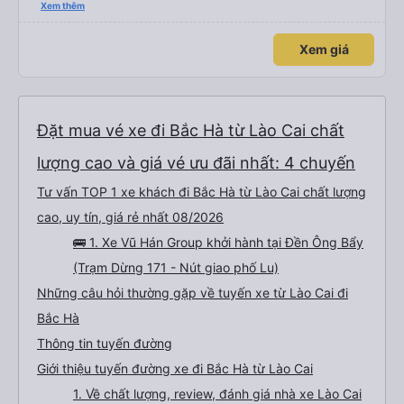
thấy mấy chú tài cùng nhau dựng tạm cho xe qua mà thấy nghề này khổ
Xem thêm
quá 🤣 mong nhà xe tăng lương cho các chú để có thêm động lực haha
Xem giá
Đặt mua vé xe đi Bắc Hà từ Lào Cai chất
lượng cao và giá vé ưu đãi nhất: 4 chuyến
Tư vấn TOP 1 xe khách đi Bắc Hà từ Lào Cai chất lượng
cao, uy tín, giá rẻ nhất 08/2026
🚌 1. Xe Vũ Hán Group khởi hành tại Đền Ông Bẩy
(Trạm Dừng 171 - Nút giao phố Lu)
Những câu hỏi thường gặp về tuyến xe từ Lào Cai đi
Bắc Hà
Thông tin tuyến đường
Giới thiệu tuyến đường xe đi Bắc Hà từ Lào Cai
1. Về chất lượng, review, đánh giá nhà xe Lào Cai