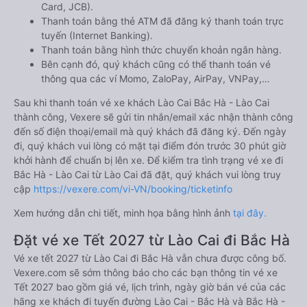
Card, JCB).
Thanh toán bằng thẻ ATM đã đăng ký thanh toán trực
tuyến (Internet Banking).
Thanh toán bằng hình thức chuyển khoản ngân hàng.
Bên cạnh đó, quý khách cũng có thể thanh toán vé
thông qua các ví Momo, ZaloPay, AirPay, VNPay,…
Sau khi thanh toán vé xe khách Lào Cai Bắc Hà - Lào Cai
thành công, Vexere sẽ gửi tin nhắn/email xác nhận thành công
đến số điện thoại/email mà quý khách đã đăng ký. Đến ngày
đi, quý khách vui lòng có mặt tại điểm đón trước 30 phút giờ
khởi hành để chuẩn bị lên xe. Để kiểm tra tình trạng vé xe đi
Bắc Hà - Lào Cai từ Lào Cai đã đặt, quý khách vui lòng truy
cập
https://vexere.com/vi-VN/booking/ticketinfo
Xem hướng dẫn chi tiết, minh họa bằng hình ảnh
tại đây.
Đặt vé xe Tết 2027 từ Lào Cai đi Bắc Hà
Vé xe tết 2027 từ Lào Cai đi Bắc Hà vẫn chưa được công bố.
Vexere.com sẽ sớm thông báo cho các bạn thông tin vé xe
Tết 2027 bao gồm giá vé, lịch trình, ngày giờ bán vé của các
hãng xe khách đi tuyến đường Lào Cai - Bắc Hà và Bắc Hà -