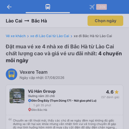
arrow_back
-30k
Lào Cai
Bắc Hà
Chọn ngày
Vé xe khách
xe đi Lào Cai từ Lào Cai
xe đi Bắc Hà từ Lào Cai
Đặt mua vé xe 4 nhà xe đi Bắc Hà từ Lào Cai
chất lượng cao và giá vé ưu đãi nhất
: 4 chuyến
mỗi ngày
Vexere Team
Ngày cập nhật: 07/08/2026
Vũ Hán Group
4.6
Giường nằm 20 chỗ
(57 đánh giá)
Đền Ông Bẩy (Trạm Dừng 171 - Nút giao phố Lu)
1 giờ 35 phút
Đền Bắc Hà
Chuyến xe rất thoải mái, thấy các chú đi xe ngày đêm ngủ không đủ giấc
đường xa rất hại sức khỏe nhưng vẫn nhiệt tình vui vẻ trong chuyến đi gặp
đủ mọi tình huống hôm mình đi mưa cây cột điện đổ dây điện chắn ngang