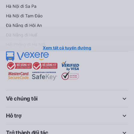
Hà Nội đi Sa Pa
Hà Nội đi Tam Đảo
Đà Nẵng đi Hội An
Đà Nẵng đi Huế
Hải Phòng đi Hà Nội
Xem tất cả tuyến đường
keyboard_arrow_down
Về chúng tôi
keyboard_arrow_down
Hỗ trợ
keyboard_arrow_down
Trở thành đối tác