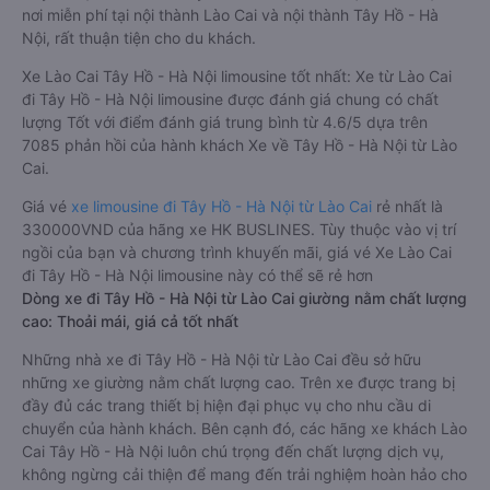
nơi miễn phí tại nội thành Lào Cai và nội thành Tây Hồ - Hà
Nội, rất thuận tiện cho du khách.
Xe Lào Cai Tây Hồ - Hà Nội limousine tốt nhất: Xe từ Lào Cai
đi Tây Hồ - Hà Nội limousine được đánh giá chung có chất
lượng Tốt với điểm đánh giá trung bình từ 4.6/5 dựa trên
7085 phản hồi của hành khách Xe về Tây Hồ - Hà Nội từ Lào
Cai.
Giá vé
xe limousine đi Tây Hồ - Hà Nội từ Lào Cai
rẻ nhất là
330000VND của hãng xe HK BUSLINES. Tùy thuộc vào vị trí
ngồi của bạn và chương trình khuyến mãi, giá vé Xe Lào Cai
đi Tây Hồ - Hà Nội limousine này có thể sẽ rẻ hơn
Dòng xe đi Tây Hồ - Hà Nội từ Lào Cai giường nằm chất lượng
cao: Thoải mái, giá cả tốt nhất
Những nhà xe đi Tây Hồ - Hà Nội từ Lào Cai đều sở hữu
những xe giường nằm chất lượng cao. Trên xe được trang bị
đầy đủ các trang thiết bị hiện đại phục vụ cho nhu cầu di
chuyển của hành khách. Bên cạnh đó, các hãng xe khách Lào
Cai Tây Hồ - Hà Nội luôn chú trọng đến chất lượng dịch vụ,
không ngừng cải thiện để mang đến trải nghiệm hoàn hảo cho