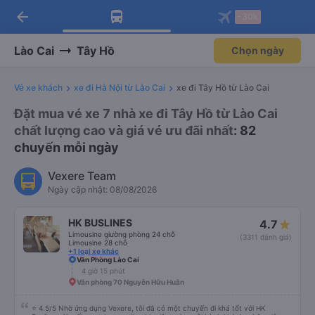
arrow_back
Tải app Vexere ngay!
Tải app Vexere
-30k
Mở app
Mở app
Nhận ưu đãi thành viên độc
-30k/ghế khi đặt vé máy bay qua
quyền
app
Lào Cai
Tây Hồ
Chọn ngày
Vé xe khách
xe đi Hà Nội từ Lào Cai
xe đi Tây Hồ từ Lào Cai
Đặt mua vé xe 7 nhà xe đi Tây Hồ từ Lào Cai
chất lượng cao và giá vé ưu đãi nhất
: 82
chuyến mỗi ngày
Vexere Team
Ngày cập nhật: 08/08/2026
HK BUSLINES
4.7
Limousine giường phòng 24 chỗ
(3311 đánh giá)
Limousine 28 chỗ
+1 loại xe khác
Văn Phòng Lào Cai
4 giờ 15 phút
Văn phòng 70 Nguyễn Hữu Huân
⭐ 4.5/5 Nhờ ứng dụng Vexere, tôi đã có một chuyến đi khá tốt với HK