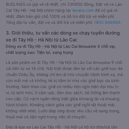
BUSLINES có giá vé rẻ nhất, chỉ 330000 đồng. Đặt vé xe Lào
Cai Tây Hồ - Hà Nội chính hãng tại
Vexere.com
để có giá rẻ
nhất, đảm bảo giữ chỗ 100% và hỗ trợ đổi trả vé miễn phí.
Tổng đài tư vấn, đặt vé và đổi trả vé miễn phí:
1900 888684
.
3. Giới thiệu, tư vấn các dòng xe chạy tuyến đường
xe đi Tây Hồ - Hà Nội từ Lào Cai:
Dòng xe đi Tây Hồ - Hà Nội từ Lào Cai limousine 9 chỗ vip,
chất lượng cao: Tiện lợi, sang trọng
Là sản phẩm xe đi Tây Hồ - Hà Nội từ Lào Cai limousine 9 chỗ
cải tiến từ xe 16 chỗ. Nội thất được làm lại với các ghế bọc da
chuẩn Châu Âu, không chỉ êm ái cho chuyến hành trình xa, mà
còn mát mẻ và không hề bị hầm bí như các ghế bọc da bình
thường. Kèm theo các ghế có nhiều tiện nghi hiện đại như ti-
vi, tủ lạnh mini, ổ cắm usb, đèn đọc sách, hệ thống âm thanh
cao cấp. Có vách ngăn riêng biệt giữa khoang lái và khoang
hành khách. Khoảng cách giữa các ghế ngồi rất thoải mái,
không nhồi nhét. Luôn đáp ứng được nhu cầu về sang trọng,
thoải mái và tiện nghi trong việc di chuyển.
Đây là loại xe Lào Cai Tây Hồ - Hà Nội có hỗ trợ đón/trả tận