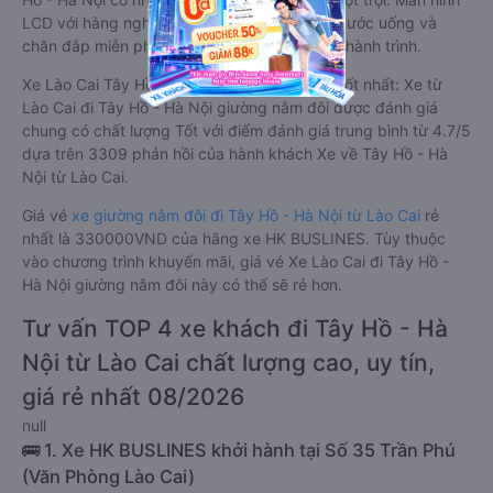
LCD với hàng nghìn bộ phim giải trí, wifi, và nước uống và
chăn đắp miễn phí phục vụ hành khách suốt hành trình.
Xe Lào Cai Tây Hồ - Hà Nội giường nằm đôi tốt nhất: Xe từ
Lào Cai đi Tây Hồ - Hà Nội giường nằm đôi được đánh giá
chung có chất lượng Tốt với điểm đánh giá trung bình từ 4.7/5
dựa trên 3309 phản hồi của hành khách Xe về Tây Hồ - Hà
Nội từ Lào Cai.
Giá vé
xe giường nằm đôi đi Tây Hồ - Hà Nội từ Lào Cai
rẻ
nhất là 330000VND của hãng xe HK BUSLINES. Tùy thuộc
vào chương trình khuyến mãi, giá vé Xe Lào Cai đi Tây Hồ -
Hà Nội giường nằm đôi này có thể sẽ rẻ hơn.
Tư vấn TOP 4 xe khách đi Tây Hồ - Hà
Nội từ Lào Cai chất lượng cao, uy tín,
giá rẻ nhất 08/2026
null
🚌 1. Xe HK BUSLINES khởi hành tại Số 35 Trần Phú
(Văn Phòng Lào Cai)