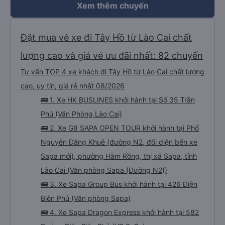
Xem thêm chuyến
Đặt mua vé xe đi Tây Hồ từ Lào Cai chất
lượng cao và giá vé ưu đãi nhất: 82 chuyến
Tư vấn TOP 4 xe khách đi Tây Hồ từ Lào Cai chất lượng
cao, uy tín, giá rẻ nhất 08/2026
🚌 1. Xe HK BUSLINES khởi hành tại Số 35 Trần
Phú (Văn Phòng Lào Cai)
🚌 2. Xe G8 SAPA OPEN TOUR khởi hành tại Phố
Nguyễn Đăng Khuê (đường N2, đối diện bến xe
Sapa mới), phường Hàm Rồng, thị xã Sapa, tỉnh
Lào Cai (Văn phòng Sapa (Đường N2))
🚌 3. Xe Sapa Group Bus khởi hành tại 426 Điện
Biên Phủ (Văn phòng Sapa)
🚌 4. Xe Sapa Dragon Express khởi hành tại 582