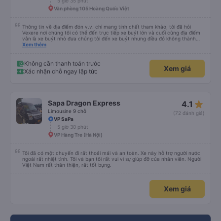
5 giờ 35 phút
Văn phòng 105 Hoàng Quốc Việt
Thông tin về địa điểm đón v.v. chỉ mang tính chất tham khảo, tôi đã hỏi
Vexere nơi chúng tôi có thể đến trực tiếp xe buýt lớn và cuối cùng địa điểm
vẫn là xe buýt nhỏ đưa chúng tôi đến xe buýt nhưng điều đó không thành
vấn đề. Chúng tôi khởi hành đúng giờ từ Hà Nội nhưng đã nghỉ rất lâu ở sân
Xem thêm
bay để đợi một số hành khách tôi đoán vậy và chỉ đến Sa Pa muộn 30 phút
nên rất tốt. Không có WC trên xe buýt nên hãy cân nhắc nhưng bạn sẽ nghỉ
30 phút hai lần ở khu vực đường cao tốc (3 nghìn đồng để sử dụng phòng
Không cần thanh toán trước
Xem giá
tắm và chúng rất sạch sẽ) và cũng có thể mua rất nhiều đồ ăn nhẹ và thức
Xác nhận chỗ ngay lập tức
ăn khác nhau. Ghế ngồi rất thoải mái! Hãy nhớ rằng đôi khi chất lượng đường
không được tốt nên có thể rất rung lắc. Chúng tôi đã đặt 2 ghế trên cùng ở
phía sau cùng của xe buýt và bạn có thể cảm thấy xe buýt rung rất nhiều,
những ghế dưới ngay trước những ghế này thoải mái hơn nhiều và chúng tôi
có thể sử dụng chúng vì chúng trống. Nhìn chung là một hành trình rất tốt :)
star_rate
Sapa Dragon Express
4.1
Limousine 9 chỗ
(72 đánh giá)
VP SaPa
5 giờ 30 phút
VP Hàng Tre (Hà Nội)
Tôi đã có một chuyến đi rất thoải mái và an toàn. Xe này hỗ trợ người nước
ngoài rất nhiệt tình. Tôi và bạn tôi rất vui vì sự giúp đỡ của nhân viên. Người
Việt Nam rất thân thiện, rất tốt bụng.
Xem giá