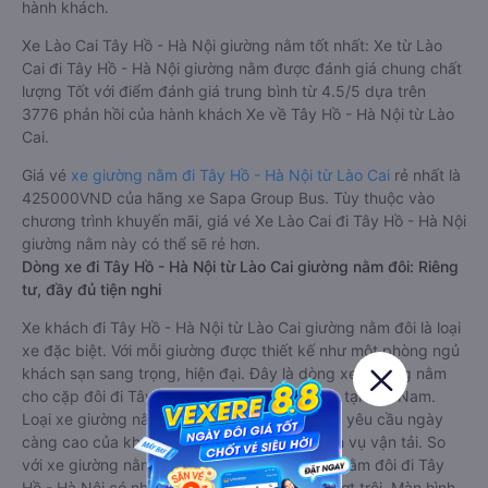
hành khách.
Xe Lào Cai Tây Hồ - Hà Nội giường nằm tốt nhất: Xe từ Lào
Cai đi Tây Hồ - Hà Nội giường nằm được đánh giá chung chất
lượng Tốt với điểm đánh giá trung bình từ 4.5/5 dựa trên
3776 phản hồi của hành khách Xe về Tây Hồ - Hà Nội từ Lào
Cai.
Giá vé
xe giường nằm đi Tây Hồ - Hà Nội từ Lào Cai
rẻ nhất là
425000VND của hãng xe Sapa Group Bus. Tùy thuộc vào
chương trình khuyến mãi, giá vé Xe Lào Cai đi Tây Hồ - Hà Nội
giường nằm này có thể sẽ rẻ hơn.
Dòng xe đi Tây Hồ - Hà Nội từ Lào Cai giường nằm đôi: Riêng
tư, đầy đủ tiện nghi
Xe khách đi Tây Hồ - Hà Nội từ Lào Cai giường nằm đôi là loại
xe đặc biệt. Với mỗi giường được thiết kế như một phòng ngủ
khách sạn sang trọng, hiện đại. Đây là dòng xe giường nằm
cho cặp đôi đi Tây Hồ - Hà Nội mới xuất hiện tại Việt Nam.
Loại xe giường nằm đôi ra đời nhằm đáp ứng yêu cầu ngày
càng cao của khách hàng về chất lượng dịch vụ vận tải. So
với xe giường nằm thông thường, xe giường nằm đôi đi Tây
Hồ - Hà Nội có nhiều ưu điểm và tiện nghi vượt trội. Màn hình