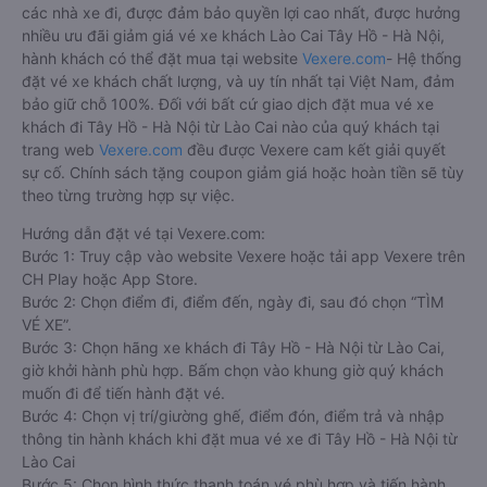
các nhà xe đi, được đảm bảo quyền lợi cao nhất, được hưởng
nhiều ưu đãi giảm giá vé xe khách Lào Cai Tây Hồ - Hà Nội,
hành khách có thể đặt mua tại website
Vexere.com
- Hệ thống
đặt vé xe khách chất lượng, và uy tín nhất tại Việt Nam, đảm
bảo giữ chỗ 100%. Đối với bất cứ giao dịch đặt mua vé xe
khách đi Tây Hồ - Hà Nội từ Lào Cai nào của quý khách tại
trang web
Vexere.com
đều được Vexere cam kết giải quyết
sự cố. Chính sách tặng coupon giảm giá hoặc hoàn tiền sẽ tùy
theo từng trường hợp sự việc.
Hướng dẫn đặt vé tại Vexere.com:
Bước 1: Truy cập vào website Vexere hoặc tải app Vexere trên
CH Play hoặc App Store.
Bước 2: Chọn điểm đi, điểm đến, ngày đi, sau đó chọn “TÌM
VÉ XE”.
Bước 3: Chọn hãng xe khách đi Tây Hồ - Hà Nội từ Lào Cai,
giờ khởi hành phù hợp. Bấm chọn vào khung giờ quý khách
muốn đi để tiến hành đặt vé.
Bước 4: Chọn vị trí/giường ghế, điểm đón, điểm trả và nhập
thông tin hành khách khi đặt mua vé xe đi Tây Hồ - Hà Nội từ
Lào Cai
Bước 5: Chọn hình thức thanh toán vé phù hợp và tiến hành