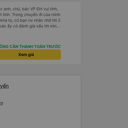
ác anh, chú, bác VP ĐH vui tính,
 chuyến đi của mình
 khá to, có bạn nv nhắc nhở thì 2
bác ấy có đánh giá xấu thì mình
hở rất đúng. 2 bác nói rất to. To
c câu chuyện các bác nói với
 ấy
ÔNG CẦN THANH TOÁN TRƯỚC
ng bạn ấy nha. Nếu bạn ấy bị trừ
ủa mình, mình hỗ trợ ạ. Số mình
Xem giá
 16/1. À các bạn nữ lễ tân xinh
ơn sang đôi xong còn note là
 phòng đôi mà nằm một thì mỗi
e khách nhưng đủ để đánh giá
uyến
h)