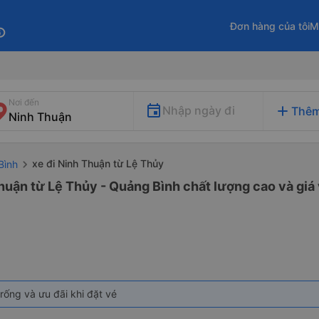
Đơn hàng của tôi
M
fo
Nơi đến
add
Nhập ngày đi
Thêm
xe đi Ninh Thuận từ Lệ Thủy
Bình
huận từ Lệ Thủy - Quảng Bình chất lượng cao và giá 
rống và ưu đãi khi đặt vé