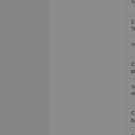
T
C
T
Tr
C
k
T
độ
C
b