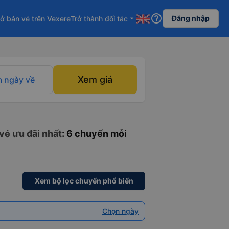
help_outline
Đăng nhập
ở bán vé trên Vexere
Trở thành đối tác
arrow_drop_down
Xem giá
 ngày về
vé ưu đãi nhất
: 6 chuyến mỗi
Xem bộ lọc chuyến phổ biến
Chọn ngày