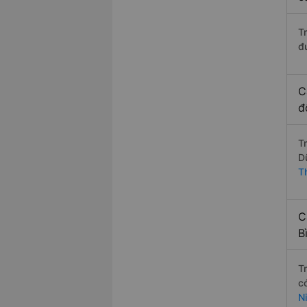
T
đ
C
đ
T
D
T
C
B
T
c
N