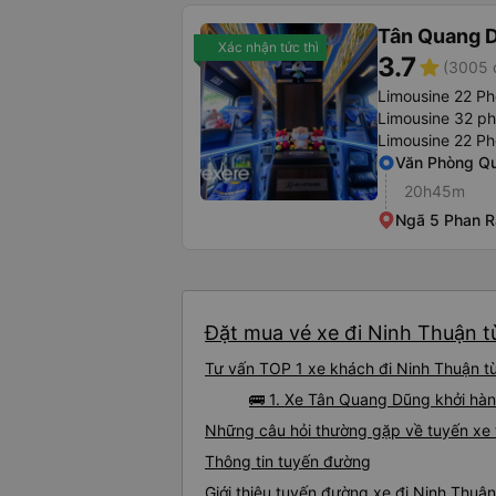
Tân Quang 
Xác nhận tức thì
3.7
star
(3005 
Limousine 22 Ph
Limousine 32 p
Limousine 22 P
Văn Phòng Qu
20h45m
Ngã 5 Phan 
Đặt mua vé xe đi Ninh Thuận từ
Tư vấn TOP 1 xe khách đi Ninh Thuận từ
🚌 1. Xe Tân Quang Dũng khởi hà
Những câu hỏi thường gặp về tuyến xe 
Thông tin tuyến đường
Giới thiệu tuyến đường xe đi Ninh Thuậ