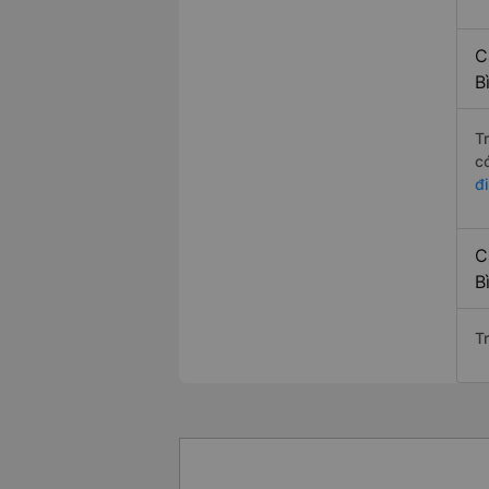
C
B
T
c
đ
C
B
T