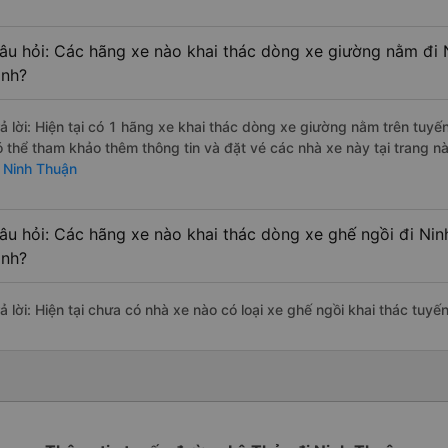
âu hỏi: Các hãng xe nào khai thác dòng xe giường nằm đi 
ình?
rả lời: Hiện tại có 1 hãng xe khai thác dòng xe giường nằm trên tu
ó thể tham khảo thêm thông tin và đặt vé các nhà xe này tại trang nà
i Ninh Thuận
âu hỏi: Các hãng xe nào khai thác dòng xe ghế ngồi đi Ni
ình?
rả lời: Hiện tại chưa có nhà xe nào có loại xe ghế ngồi khai thác tuy