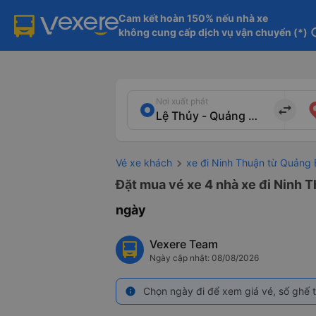
Cam kết hoàn 150% nếu nhà xe

không cung cấp dịch vụ vận chuyển (*)
in
Nơi xuất phát
import_export
Vé xe khách
xe đi Ninh Thuận từ Quảng 
Đặt mua vé xe 4 nhà xe đi Ninh T
ngày
Vexere Team
Ngày cập nhật: 08/08/2026
Chọn ngày đi để xem giá vé, số ghế t
info