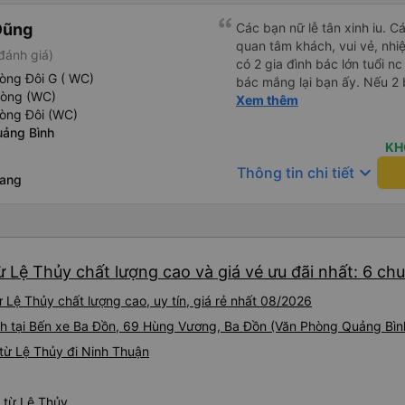
Dũng
Các bạn nữ lễ tân xinh iu. C
quan tâm khách, vui vẻ, nhiệt tình. Trong
đánh giá)
có 2 gia đình bác lớn tuổi nc
òng Đôi G ( WC)
bác mắng lại bạn ấy. Nếu 2 
hòng (WC)
ngược lại nha. Bạn ấy nhắc n
Xem thêm
hòng Đôi (WC)
đến lỗi mình ngủ còn mơ đượ
ảng Bình
nhau xuất hiện trong giấc mơ của mình luôn. Nên nếu bạn
KH
bị phản ánh thì đừng trừ lươ
keyboard_arrow_down
Thông tin chi tiết
thì bảo bạn ấy liên hệ sđt c
Rang
đuôi 666, chuyến ĐH-NT ngày
iu còn đổi cho mình phòng đ
(một mình) yêu luôn. Nhưng
lần xe rẽ 1 cái là ✈️ Ít đi x
10/10.
 Lệ Thủy chất lượng cao và giá vé ưu đãi nhất: 6 ch
 Lệ Thủy chất lượng cao, uy tín, giá rẻ nhất 08/2026
nh tại Bến xe Ba Đồn, 69 Hùng Vương, Ba Đồn (Văn Phòng Quảng Bìn
từ Lệ Thủy đi Ninh Thuận
n từ Lệ Thủy