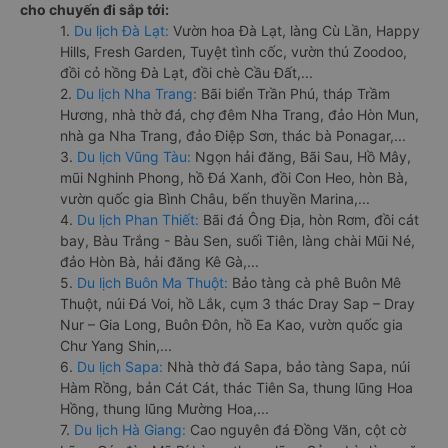
cho chuyến đi sắp tới:
1.
Du lịch Đà Lạt:
Vườn hoa Đà Lạt, làng Cù Lần, Happy
Hills, Fresh Garden, Tuyệt tình cốc, vườn thú Zoodoo,
đồi cỏ hồng Đà Lạt, đồi chè Cầu Đất,...
2.
Du lịch Nha Trang:
Bãi biển Trần Phú, tháp Trầm
Hương, nhà thờ đá, chợ đêm Nha Trang, đảo Hòn Mun,
nhà ga Nha Trang, đảo Điệp Sơn, thác bà Ponagar,...
3.
Du lịch Vũng Tàu:
Ngọn hải đăng, Bãi Sau, Hồ Mây,
mũi Nghinh Phong, hồ Đá Xanh, đồi Con Heo, hòn Bà,
vườn quốc gia Bình Châu, bến thuyền Marina,...
4.
Du lịch Phan Thiết:
Bãi đá Ông Địa, hòn Rơm, đồi cát
bay, Bàu Trắng - Bàu Sen, suối Tiên, làng chài Mũi Né,
đảo Hòn Bà, hải đăng Kê Gà,...
5.
Du lịch Buôn Ma Thuột:
Bảo tàng cà phê Buôn Mê
Thuột, núi Đá Voi, hồ Lắk, cụm 3 thác Dray Sap – Dray
Nur – Gia Long, Buôn Đôn, hồ Ea Kao, vườn quốc gia
Chư Yang Shin,...
6.
Du lịch Sapa:
Nhà thờ đá Sapa, bảo tàng Sapa, núi
Hàm Rồng, bản Cát Cát, thác Tiên Sa, thung lũng Hoa
Hồng, thung lũng Mường Hoa,...
7.
Du lịch Hà Giang:
Cao nguyên đá Đồng Văn, cột cờ