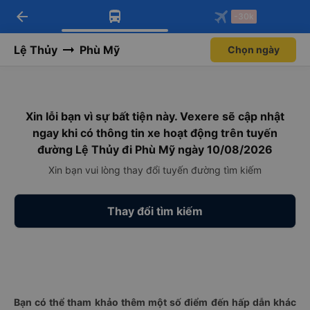
arrow_back
Tải app Vexere ngay!
Tải app Vexere
-30k
Mở app
Mở app
Nhận ưu đãi thành viên độc
-30k/ghế khi đặt vé máy bay qua
quyền
app
Lệ Thủy
Phù Mỹ
Chọn ngày
Xin lỗi bạn vì sự bất tiện này. Vexere sẽ cập nhật
ngay khi có thông tin xe hoạt động trên tuyến
đường Lệ Thủy đi Phù Mỹ ngày 10/08/2026
Xin bạn vui lòng thay đổi tuyến đường tìm kiếm
Thay đổi tìm kiếm
Bạn có thể tham khảo thêm một số điểm đến hấp dẫn khác