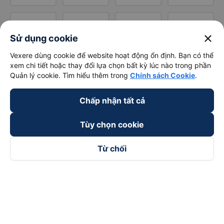
close
Sử dụng cookie
Vexere dùng cookie để website hoạt động ổn định. Bạn có thể
xem chi tiết hoặc thay đổi lựa chọn bất kỳ lúc nào trong phần
Quản lý cookie. Tìm hiểu thêm trong
Chính sách Cookie
.
Chấp nhận tất cả
Tùy chọn cookie
Từ chối
Theo dõi chúng tôi trên
Facebook
Tiktok
Youtube
Công ty TNHH Thương Mại Dịch Vụ Vexere