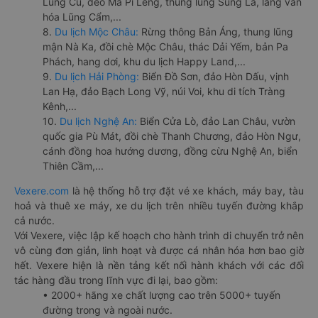
Lũng Cú, đèo Mã Pí Lèng, thung lũng Sủng Là, làng văn
hóa Lũng Cẩm,...
8.
Du lịch Mộc Châu:
Rừng thông Bản Áng, thung lũng
mận Nà Ka, đồi chè Mộc Châu, thác Dải Yếm, bản Pa
Phách, hang dơi, khu du lịch Happy Land,...
9.
Du lịch Hải Phòng:
Biển Đồ Sơn, đảo Hòn Dấu, vịnh
Lan Hạ, đảo Bạch Long Vỹ, núi Voi, khu di tích Tràng
Kênh,...
10.
Du lịch Nghệ An:
Biển Cửa Lò, đảo Lan Châu, vườn
quốc gia Pù Mát, đồi chè Thanh Chương, đảo Hòn Ngư,
cánh đồng hoa hướng dương, đồng cừu Nghệ An, biển
Thiên Cầm,...
Vexere.com
là hệ thống hỗ trợ đặt vé xe khách, máy bay, tàu
hoả và thuê xe máy, xe du lịch trên nhiều tuyến đường khắp
cả nước.
Với Vexere, việc lập kế hoạch cho hành trình di chuyển trở nên
vô cùng đơn giản, linh hoạt và được cá nhân hóa hơn bao giờ
hết. Vexere hiện là nền tảng kết nối hành khách với các đối
tác hàng đầu trong lĩnh vực đi lại, bao gồm:
• 2000+ hãng xe chất lượng cao trên 5000+ tuyến
đường trong và ngoài nước.