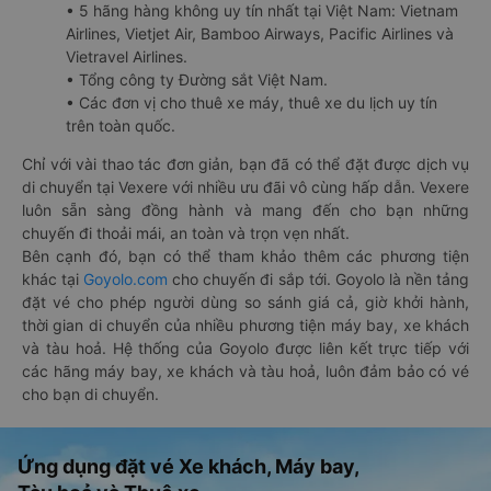
• 5 hãng hàng không uy tín nhất tại Việt Nam: Vietnam
Airlines, Vietjet Air, Bamboo Airways, Pacific Airlines và
Vietravel Airlines.
• Tổng công ty Đường sắt Việt Nam.
• Các đơn vị cho thuê xe máy, thuê xe du lịch uy tín
trên toàn quốc.
Chỉ với vài thao tác đơn giản, bạn đã có thể đặt được dịch vụ
di chuyển tại Vexere với nhiều ưu đãi vô cùng hấp dẫn. Vexere
luôn sẵn sàng đồng hành và mang đến cho bạn những
chuyến đi thoải mái, an toàn và trọn vẹn nhất.
Bên cạnh đó, bạn có thể tham khảo thêm các phương tiện
khác tại
Goyolo.com
cho chuyến đi sắp tới. Goyolo là nền tảng
đặt vé cho phép người dùng so sánh giá cả, giờ khởi hành,
thời gian di chuyển của nhiều phương tiện máy bay, xe khách
và tàu hoả. Hệ thống của Goyolo được liên kết trực tiếp với
các hãng máy bay, xe khách và tàu hoả, luôn đảm bảo có vé
cho bạn di chuyển.
Ứng dụng đặt vé Xe khách, Máy bay,