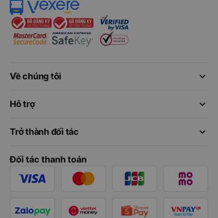
keyboard_arrow_down
Về chúng tôi
keyboard_arrow_down
Hỗ trợ
keyboard_arrow_down
Trở thành đối tác
Đối tác thanh toán