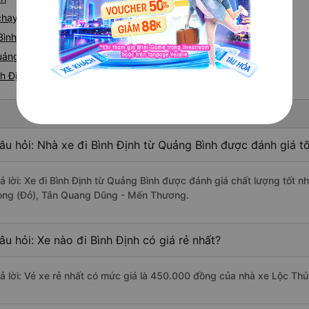
 chạy tuyến đường Quảng Bình đi Bình Định
ình - Bình Định
uảng Bình nhanh và uy tín nhất
nh Định
âu hỏi: Nhà xe đi Bình Định từ Quảng Bình được đánh giá tố
rả lời: Xe đi Bình Định từ Quảng Bình được đánh giá chất lượng tốt
ong (Đỏ), Tân Quang Dũng - Mến Thương.
âu hỏi: Xe nào đi Bình Định có giá rẻ nhất?
rả lời: Vé xe rẻ nhất có mức giá là 450.000 đồng của nhà xe Lộc Thủ