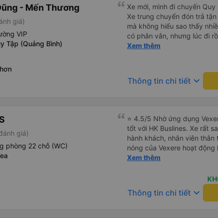
Dũng - Mến Thương
Xe mới, mình đi chuyến Quy 
lần xe rẽ 1 cái là ✈️ Ít đi x
Xe trung chuyển đón trả tận
10/10.
ánh giá)
mà không hiểu sao thấy nhiề
ường VIP
có phân vân, nhưng lúc đi rồ
y Tập (Quảng Bình)
viên đều thân thiện, nhiệt tình. Nhắn tin cho anh phụ lá
Xem thêm
muốn đi vệ sinh và ảnh vui 
để nhà mình xuống đi!! Mấy 
Nhơn
nhẹ rồi :) Xe mới, điều hoà 
keyboard_arrow_down
Thông tin chi tiết
nhiều đánh giá thấp? Mọi ng
Nhơn về Đà Nẵng mà cả xe c
Tân Quang Dũng thành công
S
⭐ 4.5/5 Nhờ ứng dụng Vexer
tốt với HK Buslines. Xe rất s
đánh giá)
hành khách, nhân viên thân 
ng phòng 22 chỗ (WC)
nóng của Vexere hoạt động h
Tea
với khách hàng. Nhược điểm: 
Xem thêm
trên ứng dụng quá nhanh, d
quay lại, điều này có thể dẫ
KH
vì điểm trả khách chỉ ở văn 
keyboard_arrow_down
Thông tin chi tiết
không phải ở nhà tôi :) Ưu đ
đúng giờ. Điểm đón khách ch
ký. Nhân viên chuyên nghiệp