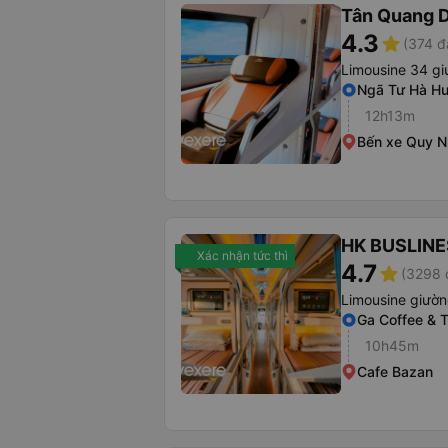
Tân Quang 
4.3
star
(374 đ
Limousine 34 gi
Ngã Tư Hà Hu
12h13m
Bến xe Quy 
HK BUSLINE
Xác nhận tức thì
4.7
star
(3298 
Limousine giườ
Ga Coffee & 
10h45m
Cafe Bazan