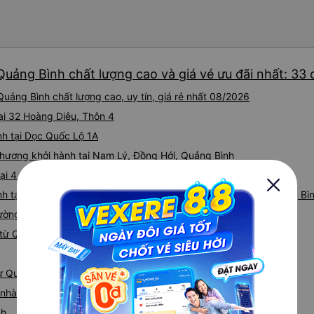
Quảng Bình chất lượng cao và giá vé ưu đãi nhất: 33
uảng Bình chất lượng cao, uy tín, giá rẻ nhất 08/2026
ại 32 Hoàng Diệu, Thôn 4
nh tại Dọc Quốc Lộ 1A
hương khởi hành tại Nam Lý, Đồng Hới, Quảng Bình
ại 4 Lý Thường Kiệt
nh tại Bến xe Ba Đồn, 69 Hùng Vương, Ba Đồn (Văn Phòng Quảng Bìn
Đường tránh TP Đồng Hới
từ Quảng Bình đi Bình Định
từ Quảng Bình
á nhà xe Quảng Bình Bình Định
nh