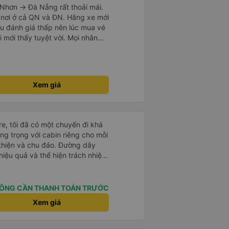
Nhơn -> Đà Nẵng rất thoải mái.
e khách nhưng đủ để đánh giá
 nơi ở cả QN và ĐN. Hãng xe mới
u đánh giá thấp nên lúc mua vé
i mới thấy tuyệt vời. Mọi nhân
i nếu
vẻ dừng xe ở trạm xăng gần nhất
xe khác có khi nhăn nhó và chửi
mạnh, sạch sẽ. Không hiểu sao
Xem giá
ười ủng hộ nhé, mình đi Quy
ó 7 khách, nhìn thương. Chúc
.
e, tôi đã có một chuyến đi khá
ang trọng với cabin riêng cho mỗi
thiện và chu đáo. Đường dây
iệu quả và thể hiện trách nhiệm
-0.5 sao vì quy trình đặt vé
ễ chọn sai bước và không thể
n đến việc hủy dịch vụ. -0.5 sao
ÔNG CẦN THANH TOÁN TRƯỚC
phòng đại diện của công ty,
Xem giá
iểm: Xe buýt khởi hành và đến
ính xác tại địa điểm đã đăng
 và hữu ích. Nhìn chung, tôi