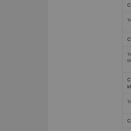
C
Tr
C
T
th
C
k
T
C