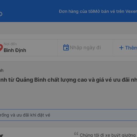
Đơn hàng của tôi
Mở bán vé trên Vexe
fo
Nơi đến
add
Nhập ngày đi
Thêm
nh
ịnh từ Quảng Bình chất lượng cao và giá vé ưu đãi n
rống và ưu đãi khi đặt vé
r
Chúng tôi đi xe buýt giườn