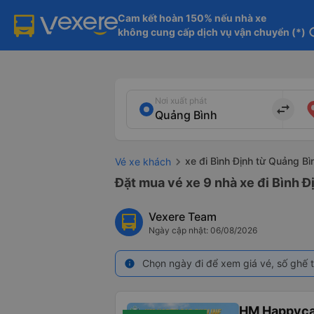
Cam kết hoàn 150% nếu nhà xe

không cung cấp dịch vụ vận chuyển (*)
in
Nơi xuất phát
import_export
xe đi Bình Định từ Quảng Bì
Vé xe khách
Đặt mua vé xe 9 nhà xe đi Bình Đ
Vexere Team
Ngày cập nhật: 06/08/2026
Chọn ngày đi để xem giá vé, số ghế t
info
HM Happyca