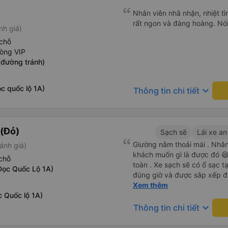
đánh giá 4.5 sao cho cả ứng
Nhân viên nhã nhặn, nhiệt tì
Tôi hy vọng ứng dụng và công
rất ngon và đàng hoàng. Nói 
nh giá)
mang đến nhiều tiện ích hơn
có app Vexere mà mình được
chỗ
tô của HK Buslines khá ổn. 
hòng VIP
cabin riêng, nhân viên phục
(đường tránh)
của Vexere làm việc hiệu qu
hàng. Điểm trừ: -0,5 sao thờ
c quốc lộ 1A)
keyboard_arrow_down
quá nhanh, chọn dễ dàng bư
Thông tin chi tiết
sửa, dẫn đến nguy cơ bị mất
hàng, chỉ tại văn phòng đại d
Điểm cộng: Xe xuất bến và 
(Đỏ)
ký. Nhân viên chuyên nghiệp
Sạch sẽ
Lái xe an
sao cho cả app Vexere và H
Giường nằm thoải mái . Nhân 
ánh giá)
triển để mang lại trải nghiệm
khách muốn gì là được đó 😆 
chỗ
toàn . Xe sạch sẽ có ổ sạc tạ
Dọc Quốc Lộ 1A)
đúng giờ và được sắp xếp đ
cho hoàng long đỏ 👍
Xem thêm
c Quốc lộ 1A)
keyboard_arrow_down
Thông tin chi tiết