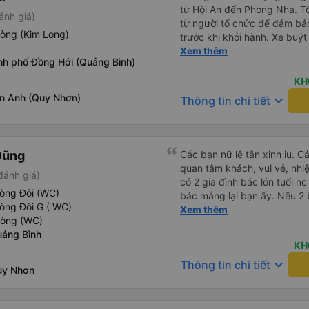
từ Hội An đến Phong Nha. T
ánh giá)
từ người tổ chức để đảm bảo
hòng (Kim Long)
trước khi khởi hành. Xe buýt
trạng tuyệt vời. Các khoang
Xem thêm
nh phố Đồng Hới (Quảng Bình)
phẳng hoàn toàn, hoặc bạn c
phần. Tôi cao 5&#39;4&quot
KH
toàn, bạn tôi cao 5&#39;9&q
n Anh (Quy Nhơn)
keyboard_arrow_down
Thông tin chi tiết
bàn chân cong. Có một cổng 
lái xe rất an toàn và có hai 
tôi cũng cảm thấy an toàn. C
sinh. Sau khi được thả xuốn
Dũng
Các bạn nữ lễ tân xinh iu. C
chúng tôi nhận ra rằng mình 
quan tâm khách, vui vẻ, nhiệt tình. Trong
đánh giá)
buýt. Tôi nhắn tin cho họ qu
có 2 gia đình bác lớn tuổi nc
lập tức rằng họ sẽ yêu cầu 
hòng Đôi (WC)
bác mắng lại bạn ấy. Nếu 2 
đã tìm thấy chúng và sắp x
òng Đôi G ( WC)
ngược lại nha. Bạn ấy nhắc n
Xem thêm
tôi trả lại chúng để chúng t
hòng (WC)
đến lỗi mình ngủ còn mơ đượ
thuận tiện. Nhìn chung rất ấn
ảng Bình
nhau xuất hiện trong giấc mơ của mình luôn. Nên nếu bạn
KH
bị phản ánh thì đừng trừ lươ
keyboard_arrow_down
Thông tin chi tiết
thì bảo bạn ấy liên hệ sđt c
uy Nhơn
đuôi 666, chuyến ĐH-NT ngày
iu còn đổi cho mình phòng đ
(một mình) yêu luôn. Nhưng