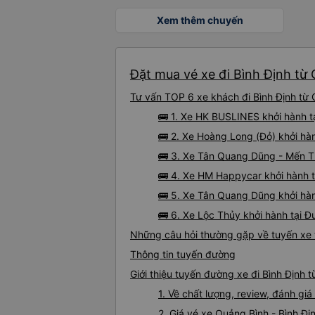
Xem thêm chuyến
Đặt mua vé xe đi Bình Định từ 
Tư vấn TOP 6 xe khách đi Bình Định từ Q
🚌 1. Xe HK BUSLINES khởi hành t
🚌 2. Xe Hoàng Long (Đỏ) khởi hà
🚌 3. Xe Tân Quang Dũng - Mến T
🚌 4. Xe HM Happycar khởi hành t
🚌 5. Xe Tân Quang Dũng khởi hà
🚌 6. Xe Lộc Thủy khởi hành tại 
Những câu hỏi thường gặp về tuyến xe 
Thông tin tuyến đường
Giới thiệu tuyến đường xe đi Bình Định 
1. Về chất lượng, review, đánh gi
2. Giá vé xe Quảng Bình - Bình Đị