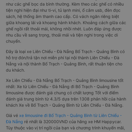
như các ghế bọc da bình thường. Kèm theo các ghế có nhiều
tiện nghi hiện đại như ti-vi, tủ lạnh mini, ổ cắm usb, đèn đọc
sách, hệ thống âm thanh cao cấp. Có vách ngăn riêng biệt
giữa khoang lái và khoang hành khách. Khoảng cách giữa các
ghế ngồi rất thoải mái, không nhồi nhét. Luôn đáp ứng được
nhu cầu về sang trọng, thoải mái và tiện nghi trong việc di
chuyển.
Đây là loại xe Liên Chiểu - Đà Nẵng Bố Trạch - Quảng Bình có
hỗ trợ đón/trả tận nơi miễn phí tại nội thành Liên Chiểu - Đà
Nẵng và nội thành Bố Trạch - Quảng Bình, rất thuận tiện cho
du khách.
Xe Liên Chiểu - Đà Nẵng Bố Trạch - Quảng Bình limousine tốt
nhất: Xe từ Liên Chiểu - Đà Nẵng đi Bố Trạch - Quảng Bình
limousine được đánh giá chung có chất lượng Tốt với điểm
đánh giá trung bình từ 4.3/5 dựa trên 1308 phản hồi của hành
khách Xe về Bố Trạch - Quảng Bình từ Liên Chiểu - Đà Nẵng.
Giá vé
xe limousine đi Bố Trạch - Quảng Bình từ Liên Chiểu -
Đà Nẵng
rẻ nhất là 320000VND của hãng xe HM Happycar.
Tùy thuộc vào vị trí ngồi của bạn và chương trình khuyến mãi,