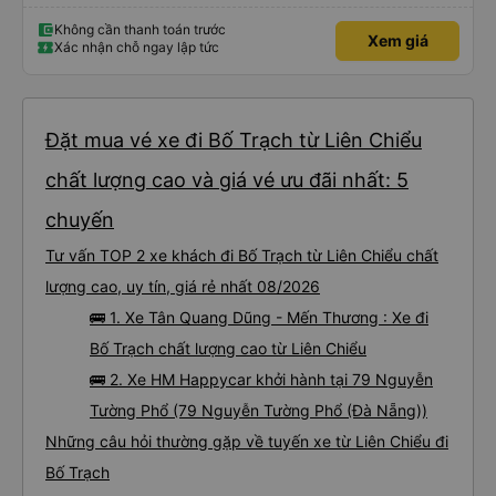
hoàn toàn, hoặc bạn có thể đặt chúng ở vị trí ngả một phần. Tôi cao
5&#39;4&quot; và có thể nằm duỗi thẳng hoàn toàn, bạn tôi cao
5&#39;9&quot; và có thể làm như vậy với bàn chân cong. Có một cổng USB,
Không cần thanh toán trước
Xem giá
đèn và lỗ thông hơi. Việc lái xe rất an toàn và có hai tài xế thay phiên nhau
Xác nhận chỗ ngay lập tức
giúp chúng tôi cũng cảm thấy an toàn. Chúng tôi dừng lại 3 lần để đi vệ sinh.
Sau khi được thả xuống và tiếp tục ngày của mình, chúng tôi nhận ra rằng
mình đã quên nút tai nghe trên xe buýt. Tôi nhắn tin cho họ qua WhatsApp
và họ trả lời ngay lập tức rằng họ sẽ yêu cầu nhân viên dọn phòng của họ.
Họ đã tìm thấy chúng và sắp xếp một nhà trọ gần đó để chúng tôi trả lại
chúng để chúng tôi có thể đến đón bất cứ lúc nào thuận tiện. Nhìn chung
rất ấn tượng, sẽ đặt lại với họ.
Đặt mua vé xe đi Bố Trạch từ Liên Chiểu
chất lượng cao và giá vé ưu đãi nhất: 5
chuyến
Tư vấn TOP 2 xe khách đi Bố Trạch từ Liên Chiểu chất
lượng cao, uy tín, giá rẻ nhất 08/2026
🚌 1. Xe Tân Quang Dũng - Mến Thương : Xe đi
Bố Trạch chất lượng cao từ Liên Chiểu
🚌 2. Xe HM Happycar khởi hành tại 79 Nguyễn
Tường Phổ (79 Nguyễn Tường Phổ (Đà Nẵng))
Những câu hỏi thường gặp về tuyến xe từ Liên Chiểu đi
Bố Trạch