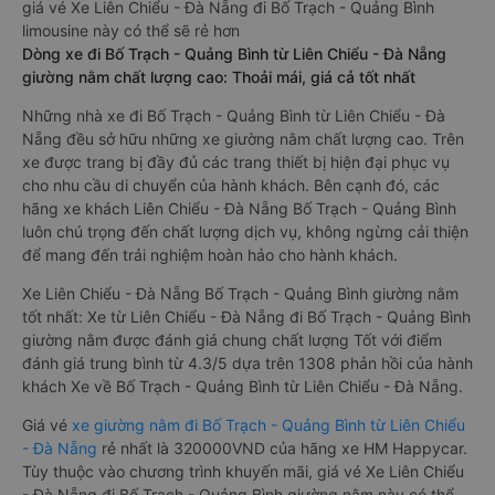
giá vé Xe Liên Chiểu - Đà Nẵng đi Bố Trạch - Quảng Bình
limousine này có thể sẽ rẻ hơn
Dòng xe đi Bố Trạch - Quảng Bình từ Liên Chiểu - Đà Nẵng
giường nằm chất lượng cao: Thoải mái, giá cả tốt nhất
Những nhà xe đi Bố Trạch - Quảng Bình từ Liên Chiểu - Đà
Nẵng đều sở hữu những xe giường nằm chất lượng cao. Trên
xe được trang bị đầy đủ các trang thiết bị hiện đại phục vụ
cho nhu cầu di chuyển của hành khách. Bên cạnh đó, các
hãng xe khách Liên Chiểu - Đà Nẵng Bố Trạch - Quảng Bình
luôn chú trọng đến chất lượng dịch vụ, không ngừng cải thiện
để mang đến trải nghiệm hoàn hảo cho hành khách.
Xe Liên Chiểu - Đà Nẵng Bố Trạch - Quảng Bình giường nằm
tốt nhất: Xe từ Liên Chiểu - Đà Nẵng đi Bố Trạch - Quảng Bình
giường nằm được đánh giá chung chất lượng Tốt với điểm
đánh giá trung bình từ 4.3/5 dựa trên 1308 phản hồi của hành
khách Xe về Bố Trạch - Quảng Bình từ Liên Chiểu - Đà Nẵng.
Giá vé
xe giường nằm đi Bố Trạch - Quảng Bình từ Liên Chiểu
- Đà Nẵng
rẻ nhất là 320000VND của hãng xe HM Happycar.
Tùy thuộc vào chương trình khuyến mãi, giá vé Xe Liên Chiểu
- Đà Nẵng đi Bố Trạch - Quảng Bình giường nằm này có thể