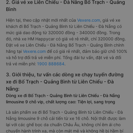
2. Giá vé xe Liên Chiểu - Đà Nẵng Bố Trạch - Quảng
Bình
Hiện tại, theo cập nhật mới nhất của
Vexere.com
, giá vé xe
khách đi Bố Trạch - Quảng Bình từ Liên Chiểu - Đà Nẵng có
mức giá dao động từ 320000 đồng - 340000 đồng. Trong
đó, nhà xe HM Happycar có giá vé rẻ nhất, chỉ 320000 đồng.
Đặt vé xe Liên Chiểu - Đà Nẵng Bố Trạch - Quảng Bình chính
hãng tại
Vexere.com
để có giá rẻ nhất, đảm bảo giữ chỗ 100%
và hỗ trợ đổi trả vé miễn phí. Tổng đài tư vấn, đặt vé và đổi
trả vé miễn phí:
1900 888684
.
3. Giới thiệu, tư vấn các dòng xe chạy tuyến đường
xe đi Bố Trạch - Quảng Bình từ Liên Chiểu - Đà
Nẵng:
Dòng xe đi Bố Trạch - Quảng Bình từ Liên Chiểu - Đà Nẵng
limousine 9 chỗ vip, chất lượng cao: Tiện lợi, sang trọng
Là sản phẩm xe đi Bố Trạch - Quảng Bình từ Liên Chiểu - Đà
Nẵng limousine 9 chỗ cải tiến từ xe 16 chỗ. Nội thất được làm
lại với các ghế bọc da chuẩn Châu Âu, không chỉ êm ái cho
chuyến hành trình xa, mà còn mát mẻ và không hề bị hầm bí