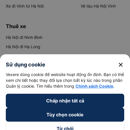
Xe đi Vinh từ Hà Nội
Vé tàu Hà Nội Vinh
Thuê xe
Hà Nội đi Ninh Bình
Hà Nội đi Hạ Long
Hà Nội đi Sa Pa
close
Sử dụng cookie
Hà Nội đi Tam Đảo
Đà Nẵng đi Hội An
Vexere dùng cookie để website hoạt động ổn định. Bạn có thể
xem chi tiết hoặc thay đổi lựa chọn bất kỳ lúc nào trong phần
Đà Nẵng đi Huế
Quản lý cookie. Tìm hiểu thêm trong
Chính sách Cookie
.
Hải Phòng đi Hà Nội
Xem tất cả tuyến đường
Chấp nhận tất cả
Tùy chọn cookie
Từ chối