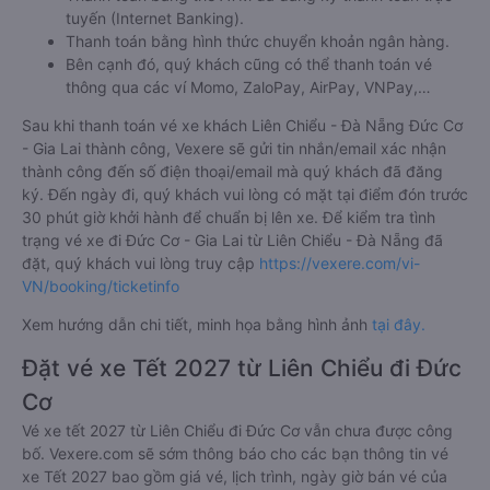
tuyến (Internet Banking).
Thanh toán bằng hình thức chuyển khoản ngân hàng.
Bên cạnh đó, quý khách cũng có thể thanh toán vé
thông qua các ví Momo, ZaloPay, AirPay, VNPay,…
Sau khi thanh toán vé xe khách Liên Chiểu - Đà Nẵng Đức Cơ
- Gia Lai thành công, Vexere sẽ gửi tin nhắn/email xác nhận
thành công đến số điện thoại/email mà quý khách đã đăng
ký. Đến ngày đi, quý khách vui lòng có mặt tại điểm đón trước
30 phút giờ khởi hành để chuẩn bị lên xe. Để kiểm tra tình
trạng vé xe đi Đức Cơ - Gia Lai từ Liên Chiểu - Đà Nẵng đã
đặt, quý khách vui lòng truy cập
https://vexere.com/vi-
VN/booking/ticketinfo
Xem hướng dẫn chi tiết, minh họa bằng hình ảnh
tại đây.
Đặt vé xe Tết 2027 từ Liên Chiểu đi Đức
Cơ
Vé xe tết 2027 từ Liên Chiểu đi Đức Cơ vẫn chưa được công
bố. Vexere.com sẽ sớm thông báo cho các bạn thông tin vé
xe Tết 2027 bao gồm giá vé, lịch trình, ngày giờ bán vé của