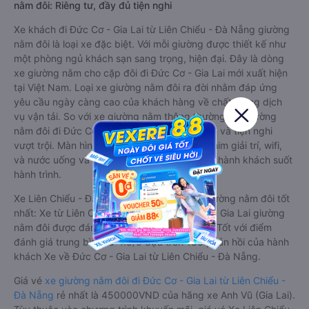
nằm đôi: Riêng tư, đầy đủ tiện nghi
Xe khách đi Đức Cơ - Gia Lai từ Liên Chiểu - Đà Nẵng giường
nằm đôi là loại xe đặc biệt. Với mỗi giường được thiết kế như
một phòng ngủ khách sạn sang trọng, hiện đại. Đây là dòng
xe giường nằm cho cặp đôi đi Đức Cơ - Gia Lai mới xuất hiện
tại Việt Nam. Loại xe giường nằm đôi ra đời nhằm đáp ứng
yêu cầu ngày càng cao của khách hàng về chất lượng dịch
vụ vận tải. So với xe giường nằm thông thường, xe giường
nằm đôi đi Đức Cơ - Gia Lai có nhiều ưu điểm và tiện nghi
vượt trội. Màn hình LCD với hàng nghìn bộ phim giải trí, wifi,
và nước uống và chăn đắp miễn phí phục vụ hành khách suốt
hành trình.
Xe Liên Chiểu - Đà Nẵng Đức Cơ - Gia Lai giường nằm đôi tốt
nhất: Xe từ Liên Chiểu - Đà Nẵng đi Đức Cơ - Gia Lai giường
nằm đôi được đánh giá chung có chất lượng Tốt với điểm
đánh giá trung bình từ 4.8/5 dựa trên 180 phản hồi của hành
khách Xe về Đức Cơ - Gia Lai từ Liên Chiểu - Đà Nẵng.
Giá vé
xe giường nằm đôi đi Đức Cơ - Gia Lai từ Liên Chiểu -
Đà Nẵng
rẻ nhất là 450000VND của hãng xe Anh Vũ (Gia Lai).