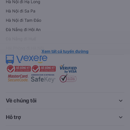
Hà Nội đi Hạ Long
Hà Nội đi Sa Pa
Hà Nội đi Tam Đảo
Đà Nẵng đi Hội An
Đà Nẵng đi Huế
Hải Phòng đi Hà Nội
Xem tất cả tuyến đường
keyboard_arrow_down
Về chúng tôi
keyboard_arrow_down
Hỗ trợ