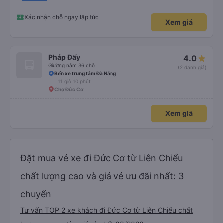
bụi để chất lượng dịch vụ tốt hơn, chúc các bác tài và phụ xe nhiều sức
khoẻ!
Xác nhận chỗ ngay lập tức
Xem giá
Pháp Đấy
4.0
Giường nằm 36 chỗ
(2 đánh giá)
Bến xe trung tâm Đà Nẵng
11 giờ 10 phút
Chợ Đức Cơ
Xem giá
Đặt mua vé xe đi Đức Cơ từ Liên Chiểu
chất lượng cao và giá vé ưu đãi nhất: 3
chuyến
Tư vấn TOP 2 xe khách đi Đức Cơ từ Liên Chiểu chất