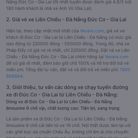
Nẵng Đức Cơ - Gia Lai tốt nhất tuyến được đánh giá 4.8/5 bởi
180 hành khách là nhà xe Anh Vũ (Gia Lai).
2. Giá vé xe Liên Chiểu - Đà Nẵng Đức Cơ - Gia Lai
Hiện tại, theo cập nhật mới nhất của
Vexere.com
, giá vé xe
khách đi Đức Cơ - Gia Lai từ Liên Chiểu - Đà Nẵng có mức giá
dao động từ 220000 đồng - 550000 đồng. Trong đó, nhà xe
Pháp Đấy có giá vé rẻ nhất, chỉ 220000 đồng. Đặt vé xe Liên
Chiểu - Đà Nẵng Đức Cơ - Gia Lai chính hãng tại
Vexere.com
để có giá rẻ nhất, đảm bảo giữ chỗ 100% và hỗ trợ đổi trả vé
miễn phí. Tổng đài tư vấn, đặt vé và đổi trả vé miễn phí:
1900
888684
.
3. Giới thiệu, tư vấn các dòng xe chạy tuyến đường
xe đi Đức Cơ - Gia Lai từ Liên Chiểu - Đà Nẵng:
Dòng xe đi Đức Cơ - Gia Lai từ Liên Chiểu - Đà Nẵng
limousine 9 chỗ vip, chất lượng cao: Tiện lợi, sang trọng
Là sản phẩm xe đi Đức Cơ - Gia Lai từ Liên Chiểu - Đà Nẵng
limousine 9 chỗ cải tiến từ xe 16 chỗ. Nội thất được làm lại với
các ghế bọc da chuẩn Châu Âu, không chỉ êm ái cho chuyến