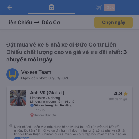
arrow_back
Tải app Vexere ngay!
Tải app Vexere
-30k
Mở app
Mở app
Nhận ưu đãi thành viên độc
-30k/ghế khi đặt vé máy bay qua
quyền
app
Liên Chiểu
Đức Cơ
Chọn ngày
Đặt mua vé xe 5 nhà xe đi Đức Cơ từ Liên
Chiểu chất lượng cao và giá vé ưu đãi nhất
: 3
chuyến mỗi ngày
Vexere Team
Ngày cập nhật: 07/08/2026
Anh Vũ (Gia Lai)
4.8
Limousine 24 phòng
(180 đánh giá)
Limousine giường nằm 34 chỗ
Bến xe trung tâm Đà Nẵng
10 giờ
Bến xe Đức Cơ
Mình chỉ có 1 góp ý là cốp đựng hành lý khá bụi, túi của mình bị bẩn rất
nhiều, lúc tầm 12h tối xe có đi nhanh 1 đoạn, nhưng tài xế và phụ xe rất tận
tình và thân thiện. Chuyến đi của mình xe có bị xẹp lốp, may mắn là các anh
dừng ở cây xăng và thay lốp mới khá nhanh. Mong nhà xe khắc phục cốp đỡ
Xem thêm