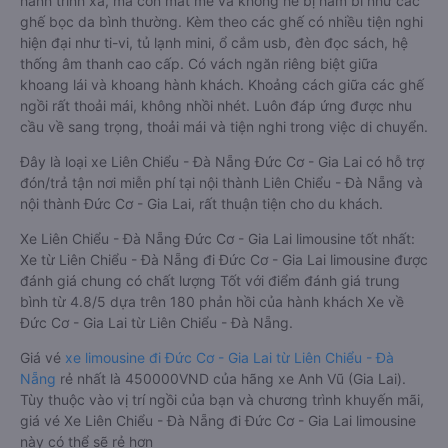
hành trình xa, mà còn mát mẻ và không hề bị hầm bí như các
ghế bọc da bình thường. Kèm theo các ghế có nhiều tiện nghi
hiện đại như ti-vi, tủ lạnh mini, ổ cắm usb, đèn đọc sách, hệ
thống âm thanh cao cấp. Có vách ngăn riêng biệt giữa
khoang lái và khoang hành khách. Khoảng cách giữa các ghế
ngồi rất thoải mái, không nhồi nhét. Luôn đáp ứng được nhu
cầu về sang trọng, thoải mái và tiện nghi trong việc di chuyển.
Đây là loại xe Liên Chiểu - Đà Nẵng Đức Cơ - Gia Lai có hỗ trợ
đón/trả tận nơi miễn phí tại nội thành Liên Chiểu - Đà Nẵng và
nội thành Đức Cơ - Gia Lai, rất thuận tiện cho du khách.
Xe Liên Chiểu - Đà Nẵng Đức Cơ - Gia Lai limousine tốt nhất:
Xe từ Liên Chiểu - Đà Nẵng đi Đức Cơ - Gia Lai limousine được
đánh giá chung có chất lượng Tốt với điểm đánh giá trung
bình từ 4.8/5 dựa trên 180 phản hồi của hành khách Xe về
Đức Cơ - Gia Lai từ Liên Chiểu - Đà Nẵng.
Giá vé
xe limousine đi Đức Cơ - Gia Lai từ Liên Chiểu - Đà
Nẵng
rẻ nhất là 450000VND của hãng xe Anh Vũ (Gia Lai).
Tùy thuộc vào vị trí ngồi của bạn và chương trình khuyến mãi,
giá vé Xe Liên Chiểu - Đà Nẵng đi Đức Cơ - Gia Lai limousine
này có thể sẽ rẻ hơn