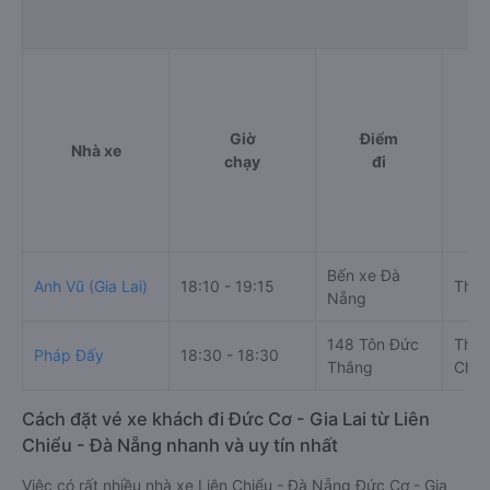
Giờ
Điểm
Nhà xe
chạy
đi
Bến xe Đà
Anh Vũ (Gia Lai)
18:10 - 19:15
Than
Nẵng
148 Tôn Đức
Thị 
Pháp Đấy
18:30 - 18:30
Thắng
Chư 
Cách đặt vé xe khách đi Đức Cơ - Gia Lai từ Liên
Chiểu - Đà Nẵng nhanh và uy tín nhất
Việc có rất nhiều nhà xe Liên Chiểu - Đà Nẵng Đức Cơ - Gia