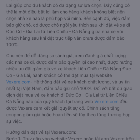
Lai giúp cho du khách có đa dạng sự lựa chọn. Đây cũng có
thể là một điều bất lợi làm cho hàng khách không biết nên
chọn nhà xe nào là phù hợp với mình. Bên cạnh đó, việc đảm
bảo giữ chỗ, có được chỗ ngồi yêu thích sau khi đặt vé xe đi
Đức Cơ - Gia Lai từ Liên Chiểu - Đà Nẵng giữa nhà xe với
khách hàng sau khi đặt trực tiếp vẫn chưa được đảm bảo
100%.
Cho nên để dễ dàng so sánh giá, xem đánh giá chất lượng
các nhà xe đi, được đảm bảo quyền lợi cao nhất, được hưởng
nhiều ưu đãi giảm giá vé xe khách Liên Chiểu - Đà Nẵng Đức
Cơ - Gia Lai, hành khách có thể đặt mua tại website
Vexere.com
- Hệ thống đặt vé xe khách chất lượng, và uy tín
nhất tại Việt Nam, đảm bảo giữ chỗ 100%. Đối với bất cứ giao
dịch đặt mua vé xe khách đi Đức Cơ - Gia Lai từ Liên Chiểu -
Đà Nẵng nào của quý khách tại trang web
Vexere.com
đều
được Vexere cam kết giải quyết sự cố. Chính sách tặng
coupon giảm giá hoặc hoàn tiền sẽ tùy theo từng trường hợp
sự việc.
Hướng dẫn đặt vé tại Vexere.com:
Bước 1: Truy cập vào website Vexere hoặc tải app Vexere trên