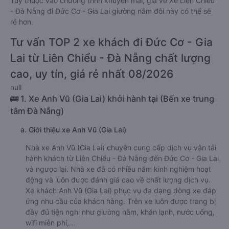
Tùy thuộc vào chương trình khuyến mãi, giá vé Xe Liên Chiểu
- Đà Nẵng đi Đức Cơ - Gia Lai giường nằm đôi này có thể sẽ
rẻ hơn.
Tư vấn TOP 2 xe khách đi Đức Cơ - Gia
Lai từ Liên Chiểu - Đà Nẵng chất lượng
cao, uy tín, giá rẻ nhất 08/2026
null
🚌 1. Xe Anh Vũ (Gia Lai) khởi hành tại (Bến xe trung
tâm Đà Nẵng)
a. Giới thiệu xe Anh Vũ (Gia Lai)
Nhà xe Anh Vũ (Gia Lai) chuyên cung cấp dịch vụ vận tải
hành khách từ Liên Chiểu - Đà Nẵng đến Đức Cơ - Gia Lai
và ngược lại. Nhà xe đã có nhiều năm kinh nghiệm hoạt
động và luôn được đánh giá cao về chất lượng dịch vụ.
Xe khách Anh Vũ (Gia Lai) phục vụ đa dạng dòng xe đáp
ứng nhu cầu của khách hàng. Trên xe luôn được trang bị
đầy đủ tiện nghi như giường nằm, khăn lạnh, nước uống,
wifi miễn phí,...