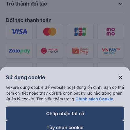
keyboard_arrow_down
Trở thành đối tác
Đối tác thanh toán
close
Sử dụng cookie
Vexere dùng cookie để website hoạt động ổn định. Bạn có thể
xem chi tiết hoặc thay đổi lựa chọn bất kỳ lúc nào trong phần
Quản lý cookie. Tìm hiểu thêm trong
Chính sách Cookie
.
Chấp nhận tất cả
Tùy chọn cookie