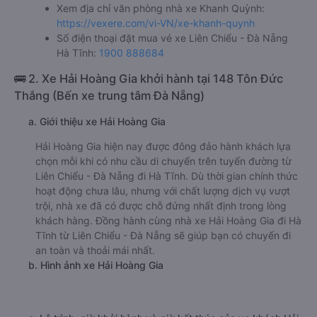
h. Thông tin liên hệ, đặt mua vé xe khách từ Liên Chiểu -
Đà Nẵng đi Hà Tĩnh Khanh Quỳnh
Văn phòng xe Khanh Quỳnh ở Liên Chiểu - Đà Nẵng:
Xem địa chỉ văn phòng nhà xe Khanh Quỳnh:
https://vexere.com/vi-VN/xe-khanh-quynh
Số điện thoại đặt mua vé xe Liên Chiểu - Đà Nẵng
Hà Tĩnh:
1900 888684
🚌 2. Xe Hải Hoàng Gia khởi hành tại 148 Tôn Đức
Thắng (Bến xe trung tâm Đà Nẵng)
a. Giới thiệu xe Hải Hoàng Gia
Hải Hoàng Gia hiện nay được đông đảo hành khách lựa
chọn mỗi khi có nhu cầu di chuyển trên tuyến đường từ
Liên Chiểu - Đà Nẵng đi Hà Tĩnh. Dù thời gian chính thức
hoạt động chưa lâu, nhưng với chất lượng dịch vụ vượt
trội, nhà xe đã có được chỗ đứng nhất định trong lòng
khách hàng. Đồng hành cùng nhà xe Hải Hoàng Gia đi Hà
Tĩnh từ Liên Chiểu - Đà Nẵng sẽ giúp bạn có chuyến đi
an toàn và thoải mái nhất.
b. Hình ảnh xe Hải Hoàng Gia