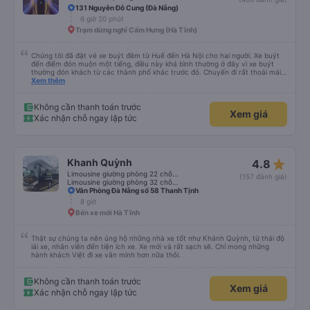
star_rate
Bình Hoài Limousine
4.3
Limousine 24 phòng
(490 đánh giá)
131 Nguyễn Đỗ Cung (Đà Nẵng)
6 giờ 20 phút
Trạm dừng nghỉ Cẩm Hưng (Hà Tĩnh)
Chúng tôi đã đặt vé xe buýt đêm từ Huế đến Hà Nội cho hai người. Xe buýt
đến điểm đón muộn một tiếng, điều này khá bình thường ở đây vì xe buýt
thường đón khách từ các thành phố khác trước đó. Chuyến đi rất thoải mái,
ghế nằm êm ái, và ngay cả người cao 1,80 m như tôi vẫn ngủ ngon. Sau khi
Xem thêm
đến nơi, chúng tôi quên một chiếc túi nhỏ trên xe, nhưng đã nhận lại được
vào tối hôm đó hoàn toàn nguyên vẹn. Tất nhiên, tốt hơn hết là tránh những
rắc rối như vậy, nhưng thật tốt khi thấy công ty xe buýt quan tâm đến
Không cần thanh toán trước
Xem giá
khách hàng của mình. Chúng tôi chắc chắn sẽ đi xe của họ lần nữa.
Xác nhận chỗ ngay lập tức
star_rate
Khanh Quỳnh
4.8
Limousine giường phòng 22 chỗ (WC)
(157 đánh giá)
Limousine giường phòng 32 chỗ (WC)
Văn Phòng Đà Nẵng số 58 Thanh Tịnh
8 giờ
Bến xe mới Hà Tĩnh
Thật sự chúng ta nên ủng hộ những nhà xe tốt như Khánh Quỳnh, từ thái độ
lái xe, nhân viên đến tiện ích xe. Xe mới và rất sạch sẽ. Chỉ mong những
hành khách Việt đi xe văn minh hơn nữa thôi.