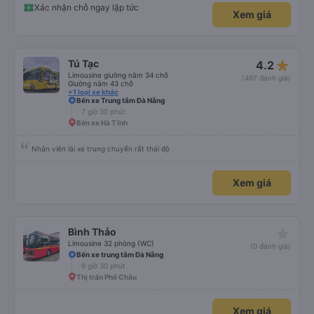
Lần đầu đi Nghệ An bằng xe khách. 10 điểm k có nhưng. Xe mới, sạch sẽ
chạy cao tốc nên nhanh, ít điểm dừng, phụ xe và lái xe rất vui vẻ nhiệt tình.
Quyết định đặt luôn chiều quay về khỏi tìm nhà xe khác
Xác nhận chỗ ngay lập tức
Xem giá
star_rate
Tú Tạc
4.2
Limousine giường nằm 34 chỗ
(497 đánh giá)
Giường nằm 43 chỗ
+1 loại xe khác
Bến xe Trung tâm Đà Nẵng
7 giờ 30 phút
Bến xe Hà Tĩnh
Nhân viên lái xe trung chuyển rất thái độ
Xem giá
star_rate
Bình Thảo
Limousine 32 phòng (WC)
(0 đánh giá)
Bến xe trung tâm Đà Nẵng