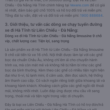
Hiện tại, theo cập nhật mới nhất của
Vexere.com
, giá vé xe
khách đi Hà Tĩnh từ Liên Chiểu - Đà Nẵng có mức giá dao
động từ 300000 đồng - 750000 đồng. Trong đó, nhà xe Bình
Thảo có giá vé rẻ nhất, chỉ 300000 đồng. Đặt vé xe Liên
Chiểu - Đà Nẵng Hà Tĩnh chính hãng tại
Vexere.com
để có giá
rẻ nhất, đảm bảo giữ chỗ 100% và hỗ trợ đổi trả vé miễn phí.
Tổng đài tư vấn, đặt vé và đổi trả vé miễn phí:
1900 888684
.
3. Giới thiệu, tư vấn các dòng xe chạy tuyến đường
xe đi Hà Tĩnh từ Liên Chiểu - Đà Nẵng:
Dòng xe đi Hà Tĩnh từ Liên Chiểu - Đà Nẵng limousine 9 chỗ
vip, chất lượng cao: Tiện lợi, sang trọng
Là sản phẩm xe đi Hà Tĩnh từ Liên Chiểu - Đà Nẵng limousine
9 chỗ cải tiến từ xe 16 chỗ. Nội thất được làm lại với các ghế
bọc da chuẩn Châu Âu, không chỉ êm ái cho chuyến hành
trình xa, mà còn mát mẻ và không hề bị hầm bí như các ghế
bọc da bình thường. Kèm theo các ghế có nhiều tiện nghi hiện
đại như ti-vi, tủ lạnh mini, ổ cắm usb, đèn đọc sách, hệ thống
âm thanh cao cấp. Có vách ngăn riêng biệt giữa khoang lái và
khoang hành khách. Khoảng cách giữa các ghế ngồi rất thoải
mái, không nhồi nhét. Luôn đáp ứng được nhu cầu về sang