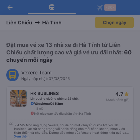
Tải app Vexere ngay!
Mở app
Nhận ưu đãi thành viên độc
quyền
arrow_back
Tải app Vexere
-30k
Mở app
-30k/ghế khi đặt vé máy bay qua
app
Liên Chiểu
Hà Tĩnh
Chọn ngày
Đặt mua vé xe 13 nhà xe đi Hà Tĩnh từ Liên
Chiểu chất lượng cao và giá vé ưu đãi nhất
: 60
chuyến mỗi ngày
Vexere Team
Ngày cập nhật: 07/08/2026
HK BUSLINES
4.7
Limousine giường phòng 22 chỗ (WC)
(3308 đánh giá)
Văn phòng Đà Nẵng
8 giờ
Nút giao cao tốc địa phận tỉnh Hà Tĩnh