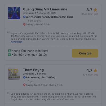
Không cần thanh toán trước
Xem giá
Xác nhận chỗ ngay lập tức
star_rate
Quang Dũng VIP Limousine
3.7
Limousine 22 phòng (Có WC)
(1141 đánh giá)
Văn Phòng Đà Nẵng (70B Hoàng Văn Thái)
4 giờ 30 phút
Đường tránh Hà Tĩnh
Người nước ngoài rất khó hiểu vị trí của bến xe buýt và xe buýt đến từ đâu.
Tôi đến trước giờ xe buýt khởi hành một giờ, nhưng sau khi đi bộ hơn một giờ,
cuối cùng họ cũng gọi điện và tìm thấy tôi. Dịch vụ bình thường, nhưng dù
sao thì tôi ngủ ngon hơn ở khách sạn vì tôi rất thoải mái. Sẽ tuyệt hơn nếu
Xem thêm
tiếng còi xe bớt to hơn. Nhưng tôi thích nó nên tôi cho điểm tối đa. Cảm ơn
bạn rất nhiều.
Không cần thanh toán trước
Xem giá
Xác nhận chỗ ngay lập tức
star_rate
Thơm Phụng
4.7
Limousine 24 phòng
(30 đánh giá)
Bến xe trung tâm Đà Nẵng
7 giờ
Đường Tránh Thành Phố Hà Tĩnh