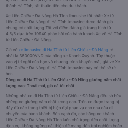
trọng, thoải mái và tiện nghi trong việc di chuyển.
Đây là loại xe Liên Chiểu - Đà Nẵng Hà Tĩnh có hỗ trợ đón/trả
tận nơi miễn phí tại nội thành Liên Chiểu - Đà Nẵng và nội
thành Hà Tĩnh, rất thuận tiện cho du khách.
Xe Liên Chiểu - Đà Nẵng Hà Tĩnh limousine tốt nhất: Xe từ
Liên Chiểu - Đà Nẵng đi Hà Tĩnh limousine được đánh giá
chung có chất lượng Tốt với điểm đánh giá trung bình từ
4.5/5 dựa trên 10940 phản hồi của hành khách Xe về Hà Tĩnh
từ Liên Chiểu - Đà Nẵng.
Giá vé
xe limousine đi Hà Tĩnh từ Liên Chiểu - Đà Nẵng
rẻ
nhất là 350000VND của hãng xe Khanh Quỳnh. Tùy thuộc
vào vị trí ngồi của bạn và chương trình khuyến mãi, giá vé Xe
Liên Chiểu - Đà Nẵng đi Hà Tĩnh limousine này có thể sẽ rẻ
hơn
Dòng xe đi Hà Tĩnh từ Liên Chiểu - Đà Nẵng giường nằm chất
lượng cao: Thoải mái, giá cả tốt nhất
Những nhà xe đi Hà Tĩnh từ Liên Chiểu - Đà Nẵng đều sở hữu
những xe giường nằm chất lượng cao. Trên xe được trang bị