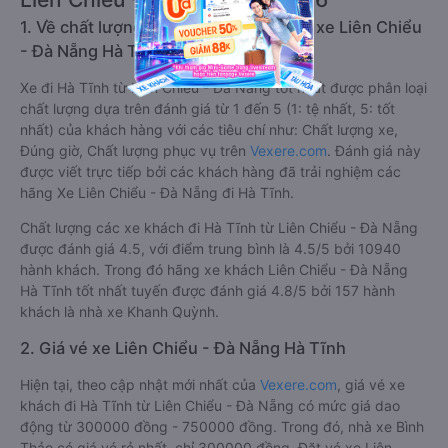
Giới thiệu tuyến đường xe đi Hà Tĩnh từ
Liên Chiểu - Đà Nẵng 08/2026
1. Về chất lượng, review, đánh giá nhà xe Liên Chiểu
- Đà Nẵng Hà Tĩnh
Xe đi Hà Tĩnh từ Liên Chiểu - Đà Nẵng tốt nhất được phân loại
chất lượng dựa trên đánh giá từ 1 đến 5 (1: tệ nhất, 5: tốt
nhất) của khách hàng với các tiêu chí như: Chất lượng xe,
Đúng giờ, Chất lượng phục vụ trên
Vexere.com
. Đánh giá này
được viết trực tiếp bởi các khách hàng đã trải nghiệm các
hãng Xe Liên Chiểu - Đà Nẵng đi Hà Tĩnh.
Chất lượng các xe khách đi Hà Tĩnh từ Liên Chiểu - Đà Nẵng
được đánh giá 4.5, với điểm trung bình là 4.5/5 bởi 10940
hành khách. Trong đó hãng xe khách Liên Chiểu - Đà Nẵng
Hà Tĩnh tốt nhất tuyến được đánh giá 4.8/5 bởi 157 hành
khách là nhà xe Khanh Quỳnh.
2. Giá vé xe Liên Chiểu - Đà Nẵng Hà Tĩnh