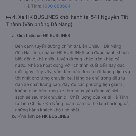
Văn phòng xe Thơm Phụng ở Liên Chiểu - Đà Nẵng:
Xem địa chỉ văn phòng nhà xe Thơm Phụng:
https://vexere.com/vi-VN/xe-thom-phung
Số điện thoại đặt mua vé xe Liên Chiểu - Đà Nẵng
Hà Tĩnh:
1900 888684
🚌 4. Xe HK BUSLINES khởi hành tại 541 Nguyễn Tất
Thành (Văn phòng Đà Nẵng)
a. Giới thiệu xe HK BUSLINES
Bên cạnh tuyến đường chính từ Liên Chiểu - Đà Nẵng
đến Hà Tĩnh, nhà xe HK BUSLINES còn được hành khách
biết đến ở khá nhiều tuyến đường khác trên khắp cả
nước. Nhà xe hoạt động với lịch trình xuất bến dày đặc
mỗi ngày. Tuy vậy, vẫn đảm bảo được chất lượng dịch vụ
tốt nhất cho từng chuyến xe. Hãng xe chú trọng đầu tư
dàn xe chất lượng cao, đầy đủ các phương tiện giải trí,
không gian bên trong xe thường xuyên được vệ sinh
sạch sẽ sau mỗi chuyến đi. Chất lượng của xe đi Hà Tĩnh
từ Liên Chiểu - Đà Nẵng hoàn toàn có thể làm hài lòng cả
những hành khách khó tính nhất.