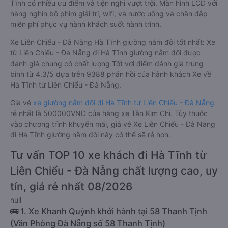
Nam. Loại xe giường nằm đôi ra đời nhằm đáp ứng yêu cầu
ngày càng cao của khách hàng về chất lượng dịch vụ vận tải.
So với xe giường nằm thông thường, xe giường nằm đôi đi Hà
Tĩnh có nhiều ưu điểm và tiện nghi vượt trội. Màn hình LCD với
hàng nghìn bộ phim giải trí, wifi, và nước uống và chăn đắp
miễn phí phục vụ hành khách suốt hành trình.
Xe Liên Chiểu - Đà Nẵng Hà Tĩnh giường nằm đôi tốt nhất: Xe
từ Liên Chiểu - Đà Nẵng đi Hà Tĩnh giường nằm đôi được
đánh giá chung có chất lượng Tốt với điểm đánh giá trung
bình từ 4.3/5 dựa trên 9388 phản hồi của hành khách Xe về
Hà Tĩnh từ Liên Chiểu - Đà Nẵng.
Giá vé
xe giường nằm đôi đi Hà Tĩnh từ Liên Chiểu - Đà Nẵng
rẻ nhất là 500000VND của hãng xe Tân Kim Chi. Tùy thuộc
vào chương trình khuyến mãi, giá vé Xe Liên Chiểu - Đà Nẵng
đi Hà Tĩnh giường nằm đôi này có thể sẽ rẻ hơn.
Tư vấn TOP 10 xe khách đi Hà Tĩnh từ
Liên Chiểu - Đà Nẵng chất lượng cao, uy
tín, giá rẻ nhất 08/2026