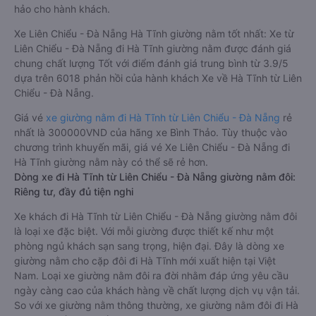
đầy đủ các trang thiết bị hiện đại phục vụ cho nhu cầu di
chuyển của hành khách. Bên cạnh đó, các hãng xe khách
Liên Chiểu - Đà Nẵng Hà Tĩnh luôn chú trọng đến chất lượng
dịch vụ, không ngừng cải thiện để mang đến trải nghiệm hoàn
hảo cho hành khách.
Xe Liên Chiểu - Đà Nẵng Hà Tĩnh giường nằm tốt nhất: Xe từ
Liên Chiểu - Đà Nẵng đi Hà Tĩnh giường nằm được đánh giá
chung chất lượng Tốt với điểm đánh giá trung bình từ 3.9/5
dựa trên 6018 phản hồi của hành khách Xe về Hà Tĩnh từ Liên
Chiểu - Đà Nẵng.
Giá vé
xe giường nằm đi Hà Tĩnh từ Liên Chiểu - Đà Nẵng
rẻ
nhất là 300000VND của hãng xe Bình Thảo. Tùy thuộc vào
chương trình khuyến mãi, giá vé Xe Liên Chiểu - Đà Nẵng đi
Hà Tĩnh giường nằm này có thể sẽ rẻ hơn.
Dòng xe đi Hà Tĩnh từ Liên Chiểu - Đà Nẵng giường nằm đôi:
Riêng tư, đầy đủ tiện nghi
Xe khách đi Hà Tĩnh từ Liên Chiểu - Đà Nẵng giường nằm đôi
là loại xe đặc biệt. Với mỗi giường được thiết kế như một
phòng ngủ khách sạn sang trọng, hiện đại. Đây là dòng xe
giường nằm cho cặp đôi đi Hà Tĩnh mới xuất hiện tại Việt