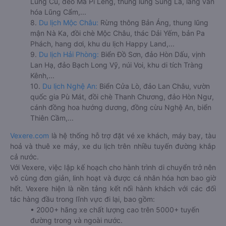
Lũng Cú, đèo Mã Pí Lèng, thung lũng Sủng Là, làng văn
hóa Lũng Cẩm,...
8.
Du lịch Mộc Châu:
Rừng thông Bản Áng, thung lũng
mận Nà Ka, đồi chè Mộc Châu, thác Dải Yếm, bản Pa
Phách, hang dơi, khu du lịch Happy Land,...
9.
Du lịch Hải Phòng:
Biển Đồ Sơn, đảo Hòn Dấu, vịnh
Lan Hạ, đảo Bạch Long Vỹ, núi Voi, khu di tích Tràng
Kênh,...
10.
Du lịch Nghệ An:
Biển Cửa Lò, đảo Lan Châu, vườn
quốc gia Pù Mát, đồi chè Thanh Chương, đảo Hòn Ngư,
cánh đồng hoa hướng dương, đồng cừu Nghệ An, biển
Thiên Cầm,...
Vexere.com
là hệ thống hỗ trợ đặt vé xe khách, máy bay, tàu
hoả và thuê xe máy, xe du lịch trên nhiều tuyến đường khắp
cả nước.
Với Vexere, việc lập kế hoạch cho hành trình di chuyển trở nên
vô cùng đơn giản, linh hoạt và được cá nhân hóa hơn bao giờ
hết. Vexere hiện là nền tảng kết nối hành khách với các đối
tác hàng đầu trong lĩnh vực đi lại, bao gồm:
• 2000+ hãng xe chất lượng cao trên 5000+ tuyến
đường trong và ngoài nước.