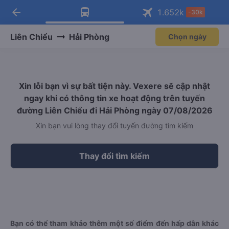
arrow_back
Tải app Vexere ngay!
Tải app Vexere
1.652
k
-30k
Mở app
Mở app
Nhận ưu đãi thành viên độc
-30k/ghế khi đặt vé máy bay qua
quyền
app
Liên Chiểu
Hải Phòng
Chọn ngày
Xin lỗi bạn vì sự bất tiện này. Vexere sẽ cập nhật
ngay khi có thông tin xe hoạt động trên tuyến
đường Liên Chiểu đi Hải Phòng ngày 07/08/2026
Xin bạn vui lòng thay đổi tuyến đường tìm kiếm
Thay đổi tìm kiếm
Bạn có thể tham khảo thêm một số điểm đến hấp dẫn khác