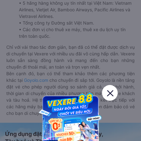
• 5 hãng hàng không uy tín nhất tại Việt Nam: Vietnam
Airlines, Vietjet Air, Bamboo Airways, Pacific Airlines và
Vietravel Airlines.
• Tổng công ty Đường sắt Việt Nam.
• Các đơn vị cho thuê xe máy, thuê xe du lịch uy tín
trên toàn quốc.
Chỉ với vài thao tác đơn giản, bạn đã có thể đặt được dịch vụ
di chuyển tại Vexere với nhiều ưu đãi vô cùng hấp dẫn. Vexere
luôn sẵn sàng đồng hành và mang đến cho bạn những
chuyến đi thoải mái, an toàn và trọn vẹn nhất.
Bên cạnh đó, bạn có thể tham khảo thêm các phương tiện
khác tại
Goyolo.com
cho chuyến đi sắp tới. Goyolo là nền tảng
đặt vé cho phép người dùng so sánh giá cả, giờ khởi hành,
thời gian di chuyển của nhiều phương tiện máy bay, xe khách
và tàu hoả. Hệ thống của Goyolo được liên kết trực tiếp với
các hãng máy bay, xe khách và tàu hoả, luôn đảm bảo có vé
cho bạn di chuyển.
Ứng dụng đặt vé Xe khách, Máy bay,