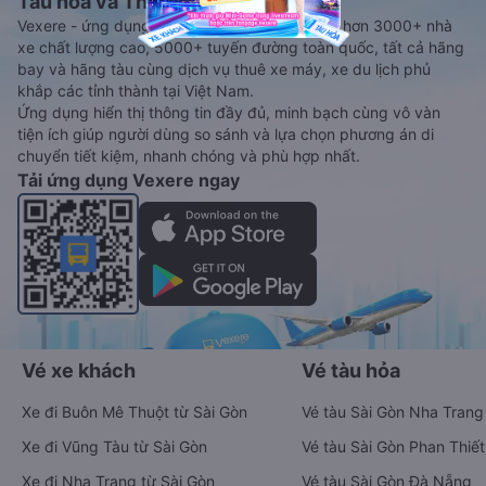
Tàu hoả và Thuê xe
Vexere - ứng dụng đặt vé đa phương tiện với hơn 3000+ nhà
xe chất lượng cao, 5000+ tuyến đường toàn quốc, tất cả hãng
bay và hãng tàu cùng dịch vụ thuê xe máy, xe du lịch phủ
khắp các tỉnh thành tại Việt Nam.
Ứng dụng hiển thị thông tin đầy đủ, minh bạch cùng vô vàn
tiện ích giúp người dùng so sánh và lựa chọn phương án di
chuyển tiết kiệm, nhanh chóng và phù hợp nhất.
Tải ứng dụng Vexere ngay
Vé xe khách
Vé tàu hỏa
Xe đi Buôn Mê Thuột từ Sài Gòn
Vé tàu Sài Gòn Nha Trang
Xe đi Vũng Tàu từ Sài Gòn
Vé tàu Sài Gòn Phan Thiết
Xe đi Nha Trang từ Sài Gòn
Vé tàu Sài Gòn Đà Nẵng