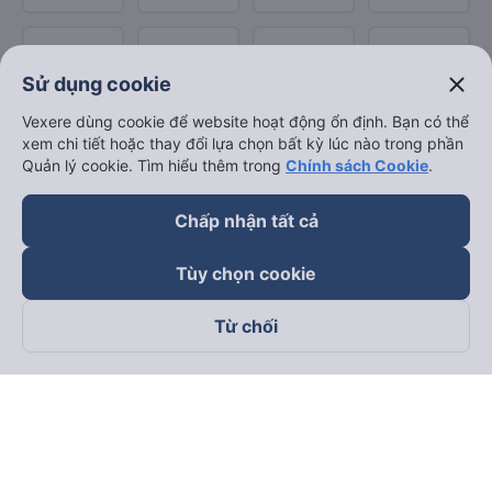
close
Sử dụng cookie
Vexere dùng cookie để website hoạt động ổn định. Bạn có thể
xem chi tiết hoặc thay đổi lựa chọn bất kỳ lúc nào trong phần
Quản lý cookie. Tìm hiểu thêm trong
Chính sách Cookie
.
Chấp nhận tất cả
Tùy chọn cookie
Từ chối
Theo dõi chúng tôi trên
Facebook
Tiktok
Youtube
Công ty TNHH Thương Mại Dịch Vụ Vexere