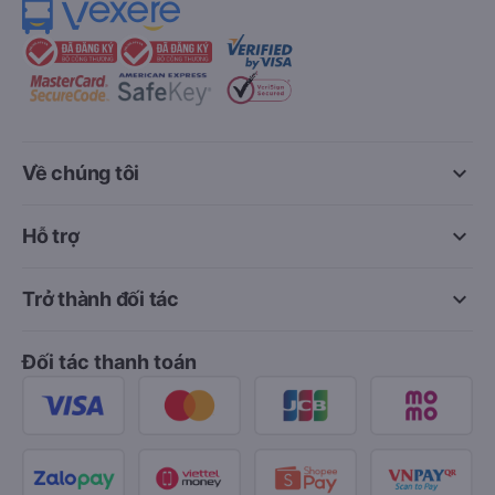
keyboard_arrow_down
Về chúng tôi
keyboard_arrow_down
Hỗ trợ
keyboard_arrow_down
Trở thành đối tác
Đối tác thanh toán