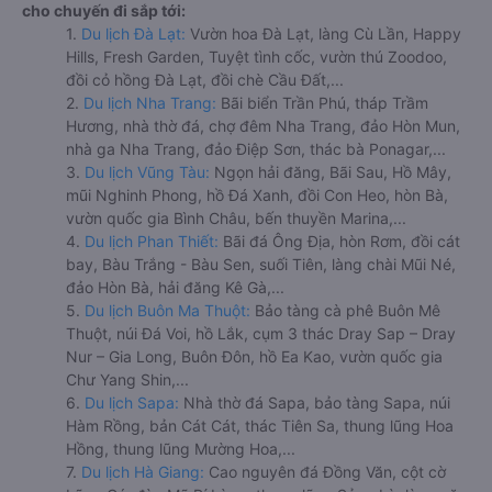
cho chuyến đi sắp tới:
1.
Du lịch Đà Lạt:
Vườn hoa Đà Lạt, làng Cù Lần, Happy
Hills, Fresh Garden, Tuyệt tình cốc, vườn thú Zoodoo,
đồi cỏ hồng Đà Lạt, đồi chè Cầu Đất,...
2.
Du lịch Nha Trang:
Bãi biển Trần Phú, tháp Trầm
Hương, nhà thờ đá, chợ đêm Nha Trang, đảo Hòn Mun,
nhà ga Nha Trang, đảo Điệp Sơn, thác bà Ponagar,...
3.
Du lịch Vũng Tàu:
Ngọn hải đăng, Bãi Sau, Hồ Mây,
mũi Nghinh Phong, hồ Đá Xanh, đồi Con Heo, hòn Bà,
vườn quốc gia Bình Châu, bến thuyền Marina,...
4.
Du lịch Phan Thiết:
Bãi đá Ông Địa, hòn Rơm, đồi cát
bay, Bàu Trắng - Bàu Sen, suối Tiên, làng chài Mũi Né,
đảo Hòn Bà, hải đăng Kê Gà,...
5.
Du lịch Buôn Ma Thuột:
Bảo tàng cà phê Buôn Mê
Thuột, núi Đá Voi, hồ Lắk, cụm 3 thác Dray Sap – Dray
Nur – Gia Long, Buôn Đôn, hồ Ea Kao, vườn quốc gia
Chư Yang Shin,...
6.
Du lịch Sapa:
Nhà thờ đá Sapa, bảo tàng Sapa, núi
Hàm Rồng, bản Cát Cát, thác Tiên Sa, thung lũng Hoa
Hồng, thung lũng Mường Hoa,...
7.
Du lịch Hà Giang:
Cao nguyên đá Đồng Văn, cột cờ