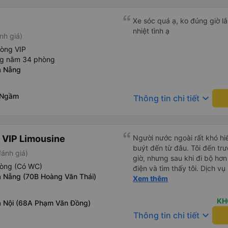
Xe sóc quá ạ, ko đúng giờ lắ
nhiệt tình ạ
nh giá)
hòng VIP
ng nằm 34 phòng
à Nẵng
 Ngầm
keyboard_arrow_down
Thông tin chi tiết
 VIP Limousine
Người nước ngoài rất khó hiể
buýt đến từ đâu. Tôi đến tr
đánh giá)
giờ, nhưng sau khi đi bộ hơn
hòng (Có WC)
điện và tìm thấy tôi. Dịch v
 Nẵng (70B Hoàng Văn Thái)
tôi ngủ ngon hơn ở khách sạn 
Xem thêm
hơn nếu tiếng còi xe bớt to h
cho điểm tối đa. Cảm ơn bạn 
KH
 Nội (68A Phạm Văn Đồng)
keyboard_arrow_down
Thông tin chi tiết