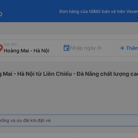
Đơn hàng của tôi
Mở bán vé trên Vexe
fo
Nơi đến
add
Nhập ngày đi
Thêm
 Mai - Hà Nội từ Liên Chiểu - Đà Nẵng chất lượng cao
rống và ưu đãi khi đặt vé