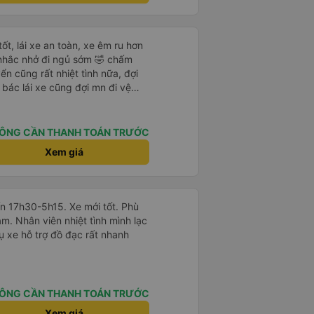
ốt, lái xe an toàn, xe êm ru hơn
í nhắc nhở đi ngủ sớm 🤣 chấm
n cũng rất nhiệt tình nữa, đợi
 bác lái xe cũng đợi mn đi vệ
i vàng mắng khách như xe khác,
ũng rất rộng nữa người m8, m9
 đâu nhưng rất tốt mn nhé, tại
ÔNG CẦN THANH TOÁN TRƯỚC
ên mình thấy thế
Xem giá
n 17h30-5h15. Xe mới tốt. Phù
àm. Nhân viên nhiệt tình mình lạc
 xe hỗ trợ đồ đạc rất nhanh
ÔNG CẦN THANH TOÁN TRƯỚC
Xem giá