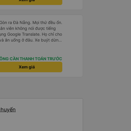
i Gòn ra Đà Nẵng. Mọi thứ đều ổn.
hân viên không nói được tiếng
ụng Google Translate. Họ chỉ cho
 và ăn uống ở đâu. Xe buýt dừng
 của chúng tôi. Chúng tôi đến
i nghiệm đích thực :). Vấn đề
 điểm đón của chúng tôi. Họ gọi
ÔNG CẦN THANH TOÁN TRƯỚC
để thông báo nhưng chúng tôi
Xem giá
 Người quản lý trong khách sạn
ng tôi.
 chuyến