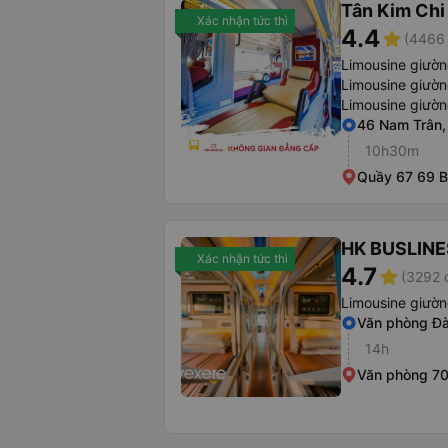
Tân Kim Chi
Xác nhận tức thì
4.4
star
(4466 
Limousine giườ
Limousine giườ
Limousine giườ
46 Nam Trân,
10h30m
Quầy 67 69 
HK BUSLINE
Xác nhận tức thì
4.7
star
(3292 
Limousine giườ
Văn phòng Đ
14h
Văn phòng 7