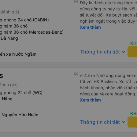
Đây là đánh giá trung thực củ
cùng công ty này từ Hà Nội
đánh giá)
sẽ tuyệt đối: Xe buýt sạch s
ng phòng 24 chỗ (CABIN)
nghiêm ngặt trong việc duy 
ng nằm 36 chỗ
phép ăn trên xe. Đây là lần đ
Xem thêm
ng nằm 36 chỗ (Mercedes-Benz)
đến vấn đề sạch sẽ như vậy 
 Đà Nẵng
xe buýt đều trông mới và sạc
KH
trên xe hoạt động hoàn hảo 
keyboard_arrow_down
Thông tin chi tiết
sạc: Có sẵn cổng sạc USB v
Bến xe Nước Ngầm
tiên tôi thấy. • Môi trường 
bật đèn không cần thiết hoặc
thư giãn và ngủ trong suốt h
S
⭐ 4.5/5 Nhờ ứng dụng Vexer
xuyên: Họ lên lịch dừng thư
tốt với HK Buslines. Xe rất s
mọi người. Điểm chưa tốt: •
đánh giá)
hành khách, nhân viên thân 
chót: Vài giờ trước khi khởi 
ng phòng 22 chỗ (WC)
nóng của Vexere hoạt động h
điểm đón đã được thay đổi 
à Nẵng
với khách hàng. Nhược điểm: 
Xem thêm
khoảng 30 phút. Tuy nhiên, 
trên ứng dụng quá nhanh, d
VND, tôi thấy công bằng. • T
quay lại, điều này có thể dẫ
không thực sự thân thiện h
KH
0 Nguyễn Hữu Huân
vì điểm trả khách chỉ ở văn 
mức không thể chịu nổi. • X
keyboard_arrow_down
Thông tin chi tiết
không phải ở nhà tôi :) Ưu đ
chúng tôi chuyển sang xe b
đúng giờ. Điểm đón khách ch
mình ở Đà Nẵng, xe quá đông
ký. Nhân viên chuyên nghiệp