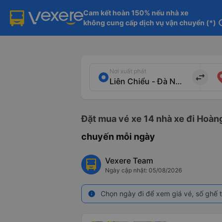
Cam kết hoàn 150% nếu nhà xe

không cung cấp dịch vụ vận chuyển (*)
in
Nơi xuất phát
import_export
Đặt mua vé xe 14 nhà xe đi Hoàng
chuyến mỗi ngày
Vexere Team
Ngày cập nhật: 05/08/2026
Chọn ngày đi để xem giá vé, số ghế t
info