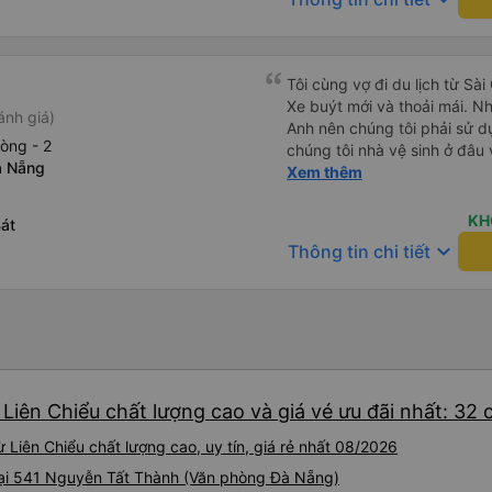
Tôi cùng vợ đi du lịch từ Sà
Xe buýt mới và thoải mái. N
ánh giá)
Anh nên chúng tôi phải sử d
òng - 2
chúng tôi nhà vệ sinh ở đâu
à Nẵng
4 lần trong chuyến đi 16 giờ
Xem thêm
sớm hơn dự kiến 3 tiếng. Trả
chính là công ty đã thay đổi
KH
át
cho chúng tôi cả buổi sáng 
keyboard_arrow_down
Thông tin chi tiết
không hiểu được tiếng Việt.
của chúng tôi đã giúp đỡ chú
Liên Chiểu chất lượng cao và giá vé ưu đãi nhất: 32
Liên Chiểu chất lượng cao, uy tín, giá rẻ nhất 08/2026
tại 541 Nguyễn Tất Thành (Văn phòng Đà Nẵng)