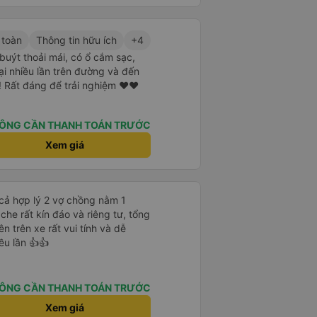
 toàn
Thông tin hữu ích
+4
 buýt thoải mái, có ổ cắm sạc,
ại nhiều lần trên đường và đến
! Rất đáng để trải nghiệm ♥️♥️
ÔNG CẦN THANH TOÁN TRƯỚC
Xem giá
cả hợp lý 2 vợ chồng nằm 1
che rất kín đáo và riêng tư, tổng
ên trên xe rất vui tính và dễ
ều lần 👍👍
ÔNG CẦN THANH TOÁN TRƯỚC
Xem giá