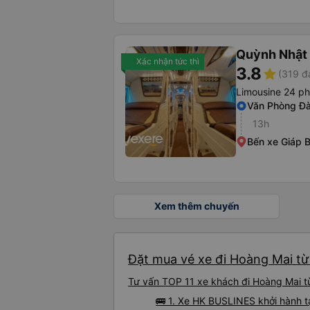
Quỳnh Nhật
Xác nhận tức thì
3.8
star
(319 đ
Limousine 24 ph
Văn Phòng Đ
13h
Bến xe Giáp B
Xem thêm chuyến
Đặt mua vé xe đi Hoàng Mai từ 
Tư vấn TOP 11 xe khách đi Hoàng Mai từ 
🚌 1. Xe HK BUSLINES khởi hành 