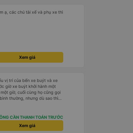
m ạ, các chú tài xế và phụ xe thì
Xem giá
u vị trí của bến xe buýt và xe
ước giờ xe buýt khởi hành một
 một giờ, cuối cùng họ cũng gọi
ụ bình thường, nhưng dù sao thì
vì tôi rất thoải mái. Sẽ tuyệt
ơn. Nhưng tôi thích nó nên tôi
rất nhiều.
ÔNG CẦN THANH TOÁN TRƯỚC
Xem giá