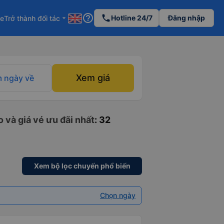
help_outline
phone
Hotline 24/7
Đăng nhập
re
Trở thành đối tác
arrow_drop_down
Xem giá
 ngày về
 và giá vé ưu đãi nhất
: 32
Xem bộ lọc chuyến phổ biến
Chọn ngày