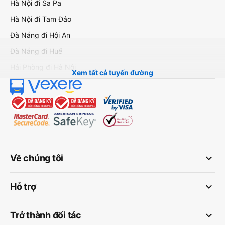
Hà Nội đi Sa Pa
Hà Nội đi Tam Đảo
Đà Nẵng đi Hội An
Đà Nẵng đi Huế
Hải Phòng đi Hà Nội
Xem tất cả tuyến đường
keyboard_arrow_down
Về chúng tôi
keyboard_arrow_down
Hỗ trợ
keyboard_arrow_down
Trở thành đối tác