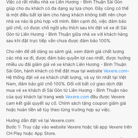
Việc có rất nhiều nhà xe Liên Hương - Bình Thuận Sài Gòn
giúp cho du khách có đa dạng sự lựa chọn. Đây cũng có thể
là một điều bất lợi làm cho hàng khách không biết nên chọn
nhà xe nào là phù hợp với mình. Bên cạnh đó, việc đảm bảo
giữ chỗ, có được chỗ ngồi yêu thích sau khi đặt vé xe đi Sài
Gòn từ Liên Hương - Bình Thuận giữa nhà xe với khách hàng
sau khi đặt trực tiếp vẫn chưa được đảm bảo 100%.
Cho nên để dễ dàng so sánh giá, xem đánh giá chất lượng
các nhà xe đi, được đảm bảo quyền lợi cao nhất, được hưởng
nhiều ưu đãi giảm giá vé xe khách Liên Hương - Bình Thuận
Sài Gòn, hành khách có thể đặt mua tại website
Vexere.com
-
Hệ thống đặt vé xe khách chất lượng, và uy tín nhất tại Việt
Nam, đảm bảo giữ chỗ 100%. Đối với bất cứ giao dịch đặt
mua vé xe khách đi Sài Gòn từ Liên Hương - Bình Thuận nào
của quý khách tại trang web
Vexere.com
đều được Vexere
cam kết giải quyết sự cố. Chính sách tặng coupon giảm giá
hoặc hoàn tiền sẽ tùy theo từng trường hợp sự việc.
Hướng dẫn đặt vé tại Vexere.com:
Bước 1: Truy cập vào website Vexere hoặc tải app Vexere trên
CH Play hoặc App Store.