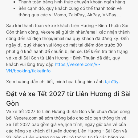
Thanh toán bằng hình thức chuyển khoản ngân hàng.
Bên cạnh đó, quý khách cũng có thể thanh toán vé
thông qua các ví Momo, ZaloPay, AirPay, VNPay,…
Sau khi thanh toán vé xe khách Liên Hương - Bình Thuận Sài
Gòn thành công, Vexere sẽ gửi tin nhắn/email xác nhận thành
công đến số điện thoại/email mà quý khách đã đăng ký. Đến
ngày đi, quý khách vui lòng có mặt tại điểm đón trước 30
phút giờ khởi hành để chuẩn bị lên xe. Để kiểm tra tình trạng
vé xe đi Sài Gòn từ Liên Hương - Bình Thuận đã đặt, quý
khách vui lòng truy cập
https://vexere.com/vi-
VN/booking/ticketinfo
Xem hướng dẫn chi tiết, minh họa bằng hình ảnh
tại đây.
Đặt vé xe Tết 2027 từ Liên Hương đi Sài
Gòn
Vé xe tết 2027 từ Liên Hương đi Sài Gòn vẫn chưa được công
bố. Vexere.com sẽ sớm thông báo cho các bạn thông tin vé
xe Tết 2027 bao gồm giá vé, lịch trình, ngày giờ bán vé của
các hãng xe khách đi tuyến đường Liên Hương - Sài Gòn và
Sài Gòn - Liên Hương ngay khi có thông tin từ các hãng xe.