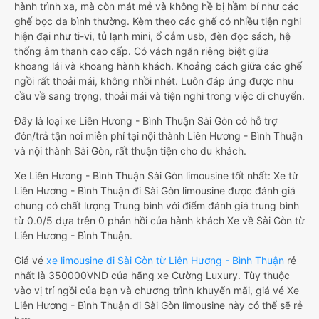
hành trình xa, mà còn mát mẻ và không hề bị hầm bí như các
ghế bọc da bình thường. Kèm theo các ghế có nhiều tiện nghi
hiện đại như ti-vi, tủ lạnh mini, ổ cắm usb, đèn đọc sách, hệ
thống âm thanh cao cấp. Có vách ngăn riêng biệt giữa
khoang lái và khoang hành khách. Khoảng cách giữa các ghế
ngồi rất thoải mái, không nhồi nhét. Luôn đáp ứng được nhu
cầu về sang trọng, thoải mái và tiện nghi trong việc di chuyển.
Đây là loại xe Liên Hương - Bình Thuận Sài Gòn có hỗ trợ
đón/trả tận nơi miễn phí tại nội thành Liên Hương - Bình Thuận
và nội thành Sài Gòn, rất thuận tiện cho du khách.
Xe Liên Hương - Bình Thuận Sài Gòn limousine tốt nhất: Xe từ
Liên Hương - Bình Thuận đi Sài Gòn limousine được đánh giá
chung có chất lượng Trung bình với điểm đánh giá trung bình
từ 0.0/5 dựa trên 0 phản hồi của hành khách Xe về Sài Gòn từ
Liên Hương - Bình Thuận.
Giá vé
xe limousine đi Sài Gòn từ Liên Hương - Bình Thuận
rẻ
nhất là 350000VND của hãng xe Cường Luxury. Tùy thuộc
vào vị trí ngồi của bạn và chương trình khuyến mãi, giá vé Xe
Liên Hương - Bình Thuận đi Sài Gòn limousine này có thể sẽ rẻ