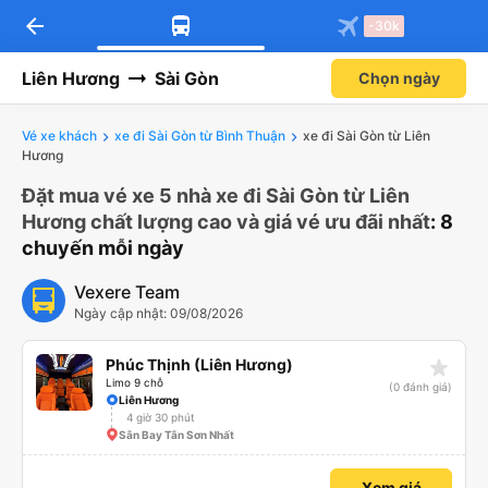
arrow_back
-30k
Liên Hương
Sài Gòn
Chọn ngày
Vé xe khách
xe đi Sài Gòn từ Bình Thuận
xe đi Sài Gòn từ Liên
Hương
Đặt mua vé xe 5 nhà xe đi Sài Gòn từ Liên
Hương chất lượng cao và giá vé ưu đãi nhất
: 8
chuyến mỗi ngày
Vexere Team
Ngày cập nhật: 09/08/2026
star_rate
Phúc Thịnh (Liên Hương)
Limo 9 chỗ
(0 đánh giá)
Liên Hương
4 giờ 30 phút
Sân Bay Tân Sơn Nhất
Xem giá