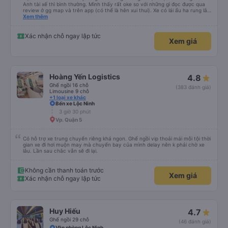
Anh tài xế thì bình thường. Mình thấy rất oke so với những gì đọc được qua
review ở gg map và trên app (có thể là hên xui thui). Xe có lái ẩu ha rung lắc
hay không thì cũng ko rõ tại mình say xe nên ngủ ko à
Xem thêm
Xác nhận chỗ ngay lập tức
Xem giá
Hoàng Yến Logistics
4.8
Ghế ngồi 16 chỗ
(383 đánh giá)
Limousine 9 chỗ
+1 loại xe khác
Bến xe Lộc Ninh
3 giờ 30 phút
Vp. Quận 5
Có hỗ trợ xe trung chuyển riêng khá ngon. Ghế ngồi vip thoải mái mỗi tội thời
gian xe đi hơi muộn may mà chuyến bay của mình delay nên k phải chờ xe
lâu. Lần sau chắc vẫn sẽ đi lại.
Không cần thanh toán trước
Xem giá
Xác nhận chỗ ngay lập tức
Huy Hiếu
4.7
Ghế ngồi 29 chỗ
(46 đánh giá)
Văn phòng Lộc Ninh