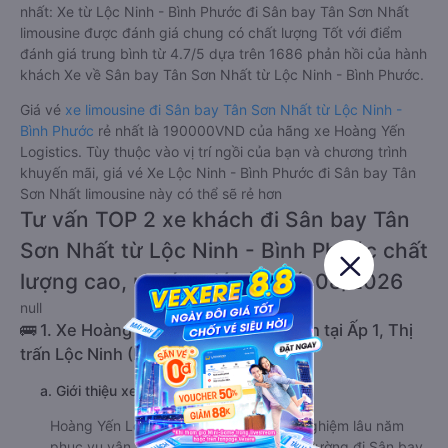
nhất: Xe từ Lộc Ninh - Bình Phước đi Sân bay Tân Sơn Nhất
limousine được đánh giá chung có chất lượng Tốt với điểm
đánh giá trung bình từ 4.7/5 dựa trên 1686 phản hồi của hành
khách Xe về Sân bay Tân Sơn Nhất từ Lộc Ninh - Bình Phước.
Giá vé
xe limousine đi Sân bay Tân Sơn Nhất từ Lộc Ninh -
Bình Phước
rẻ nhất là 190000VND của hãng xe Hoàng Yến
Logistics. Tùy thuộc vào vị trí ngồi của bạn và chương trình
khuyến mãi, giá vé Xe Lộc Ninh - Bình Phước đi Sân bay Tân
Sơn Nhất limousine này có thể sẽ rẻ hơn
Tư vấn TOP 2 xe khách đi Sân bay Tân
Sơn Nhất từ Lộc Ninh - Bình Phước chất
lượng cao, uy tín, giá rẻ nhất 08/2026
null
🚌 1. Xe Hoàng Yến Logistics khởi hành tại Ấp 1, Thị
trấn Lộc Ninh (Bến xe Lộc Ninh)
a. Giới thiệu xe Hoàng Yến Logistics
Hoàng Yến Logistics nổi tiếng với kinh nghiệm lâu năm
phục vụ vận tải hành khách trên tuyến đường đi Sân bay