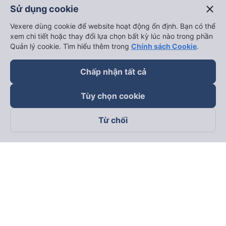
close
Sử dụng cookie
Vexere dùng cookie để website hoạt động ổn định. Bạn có thể
xem chi tiết hoặc thay đổi lựa chọn bất kỳ lúc nào trong phần
Quản lý cookie. Tìm hiểu thêm trong
Chính sách Cookie
.
Chấp nhận tất cả
Tùy chọn cookie
Từ chối
Theo dõi chúng tôi trên
Facebook
Tiktok
Youtube
Công ty TNHH Thương Mại Dịch Vụ Vexere
Địa chỉ đăng ký kinh doanh: 8C Chữ Đồng Tử, Phường Tân
Sơn Nhất, TP. Hồ Chí Minh, Việt Nam
Địa chỉ
:
Lầu 2, toà nhà H3 Circo Hoàng Diệu, 384 Hoàng Diệu,