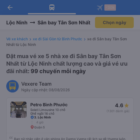
arrow_back
Tải app Vexere ngay!
Tải app Vexere
-30k
Mở app
Mở app
Nhận ưu đãi thành viên độc
-30k/ghế khi đặt vé máy bay qua
quyền
app
Lộc Ninh
Sân bay Tân Sơn Nhất
Chọn ngày
Vé xe khách
xe đi Sài Gòn từ Bình Phước
xe đi Sân bay Tân Sơn
Nhất từ Lộc Ninh
Đặt mua vé xe 5 nhà xe đi Sân bay Tân Sơn
Nhất từ Lộc Ninh chất lượng cao và giá vé ưu
đãi nhất
: 99 chuyến mỗi ngày
Vexere Team
Ngày cập nhật: 08/08/2026
Petro Bình Phước
4.6
Solati Limousine 10 chỗ
(1301 đánh giá)
Ghế ngồi 16 chỗ
3. Lộc Ninh
4 giờ
Quận 5
Bạn nữ nhân viên ở văn phòng An Dương Vương rất lịch sự dễ thương luôn.