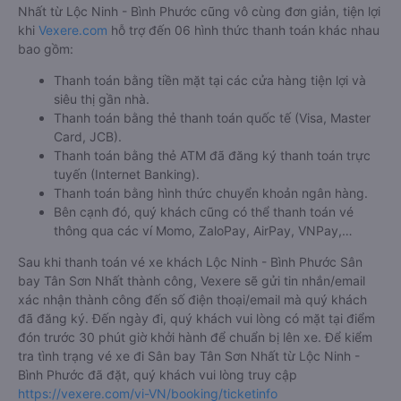
Nhất từ Lộc Ninh - Bình Phước cũng vô cùng đơn giản, tiện lợi
khi
Vexere.com
hỗ trợ đến 06 hình thức thanh toán khác nhau
bao gồm:
Thanh toán bằng tiền mặt tại các cửa hàng tiện lợi và
siêu thị gần nhà.
Thanh toán bằng thẻ thanh toán quốc tế (Visa, Master
Card, JCB).
Thanh toán bằng thẻ ATM đã đăng ký thanh toán trực
tuyến (Internet Banking).
Thanh toán bằng hình thức chuyển khoản ngân hàng.
Bên cạnh đó, quý khách cũng có thể thanh toán vé
thông qua các ví Momo, ZaloPay, AirPay, VNPay,…
Sau khi thanh toán vé xe khách Lộc Ninh - Bình Phước Sân
bay Tân Sơn Nhất thành công, Vexere sẽ gửi tin nhắn/email
xác nhận thành công đến số điện thoại/email mà quý khách
đã đăng ký. Đến ngày đi, quý khách vui lòng có mặt tại điểm
đón trước 30 phút giờ khởi hành để chuẩn bị lên xe. Để kiểm
tra tình trạng vé xe đi Sân bay Tân Sơn Nhất từ Lộc Ninh -
Bình Phước đã đặt, quý khách vui lòng truy cập
https://vexere.com/vi-VN/booking/ticketinfo