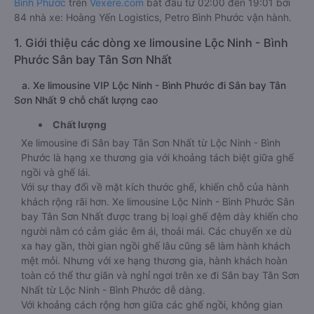
Bình Phước
trên
Vexere.com
bắt đầu từ 02:00 đến 19:01 bởi
84 nhà xe: Hoàng Yến Logistics, Petro Bình Phước vận hành.
1. Giới thiệu các dòng xe limousine Lộc Ninh - Bình
Phước Sân bay Tân Sơn Nhất
a. Xe limousine VIP Lộc Ninh - Bình Phước đi Sân bay Tân
Sơn Nhất 9 chỗ chất lượng cao
Chất lượng
Xe limousine đi Sân bay Tân Sơn Nhất từ Lộc Ninh - Bình
Phước là hạng xe thương gia với khoảng tách biệt giữa ghế
ngồi và ghế lái.
Với sự thay đổi về mặt kích thước ghế, khiến chỗ của hành
khách rộng rãi hơn. Xe limousine Lộc Ninh - Bình Phước Sân
bay Tân Sơn Nhất được trang bị loại ghế đệm dày khiến cho
người nằm có cảm giác êm ái, thoải mái. Các chuyến xe dù
xa hay gần, thời gian ngồi ghế lâu cũng sẽ làm hành khách
mệt mỏi. Nhưng với xe hạng thương gia, hành khách hoàn
toàn có thể thư giãn và nghỉ ngơi trên xe đi Sân bay Tân Sơn
Nhất từ Lộc Ninh - Bình Phước dễ dàng.
Với khoảng cách rộng hơn giữa các ghế ngồi, không gian