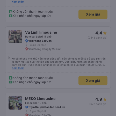
anh/chị nhân viên trung chuyển ở Mỹ Luông. Mọi người rất thân thiện, đón
Xem thêm
trả đúng nơi, hỗ trợ hành lý tận tình và luôn vui vẻ với khách. Nhân viên tại
nhà xe Mỹ Luông cũng rất nhiệt tình, chu đáo, hướng dẫn rõ ràng và tạo
cảm giác rất yên tâm khi di chuyển. Chắc chắn sẽ tiếp tục lựa chọn nhà xe
Không cần thanh toán trước
Xem giá
Mỹ Duyên trong những chuyến đi sắp tới. Cảm ơn nhà xe và đội ngũ nhân
Xác nhận chỗ ngay lập tức
viên đã mang đến một chuyến đi thật thoải mái!
Vũ Linh limousine
4.4
Huyndai Solati 11 chỗ
(2448 đánh giá)
Văn Phòng Sài Gòn
3 giờ 30 phút
Văn Phòng Công ty Vũ Linh
Xe cũ nhưng mọi thứ vẫn hoạt động tốt, các dòng xe mới sẽ có sạc pin trên
xe hay mát xa nữa thì tiện cho khách hơn. Đặc biệt, mình xin chân thành
cảm ơn anh Trung (hoặc Chung) tài xế chuyến xe của mình 16h00 19/04/26
đã nhiệt tình giúp đỡ mình nhận lại điện thoại và ví bỏ quên ở văn phòng Cao
Xem thêm
Thắng, cả các bạn nhân viên văn phòng 2 phía Sài Gòn và Cần Thơ. Kiểu
giúp đỡ nhiệt thành, chân chất chứ không làm hời hợt. 11h đêm khi nhận lại,
đồ của mình được đựng trong hộp, bọc kĩ, chống sốc, có dán nhãn đàng
Không cần thanh toán trước
Xem giá
hoàng. Rất cảm kích điều này.
Xác nhận chỗ ngay lập tức
MEKO Limousine
4.9
Limousine 10 chỗ
(672 đánh giá)
Trạm thu phí Cao tốc Bến Lức
1 giờ 50 phút
Văn phòng Cần Thơ