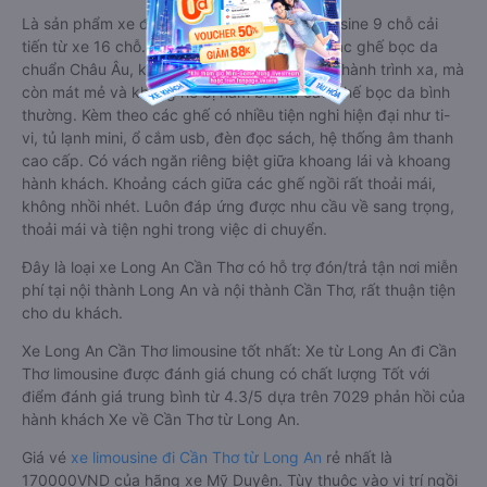
Là sản phẩm xe đi Cần Thơ từ Long An limousine 9 chỗ cải
tiến từ xe 16 chỗ. Nội thất được làm lại với các ghế bọc da
chuẩn Châu Âu, không chỉ êm ái cho chuyến hành trình xa, mà
còn mát mẻ và không hề bị hầm bí như các ghế bọc da bình
thường. Kèm theo các ghế có nhiều tiện nghi hiện đại như ti-
vi, tủ lạnh mini, ổ cắm usb, đèn đọc sách, hệ thống âm thanh
cao cấp. Có vách ngăn riêng biệt giữa khoang lái và khoang
hành khách. Khoảng cách giữa các ghế ngồi rất thoải mái,
không nhồi nhét. Luôn đáp ứng được nhu cầu về sang trọng,
thoải mái và tiện nghi trong việc di chuyển.
Đây là loại xe Long An Cần Thơ có hỗ trợ đón/trả tận nơi miễn
phí tại nội thành Long An và nội thành Cần Thơ, rất thuận tiện
cho du khách.
Xe Long An Cần Thơ limousine tốt nhất: Xe từ Long An đi Cần
Thơ limousine được đánh giá chung có chất lượng Tốt với
điểm đánh giá trung bình từ 4.3/5 dựa trên 7029 phản hồi của
hành khách Xe về Cần Thơ từ Long An.
Giá vé
xe limousine đi Cần Thơ từ Long An
rẻ nhất là
170000VND của hãng xe Mỹ Duyên. Tùy thuộc vào vị trí ngồi