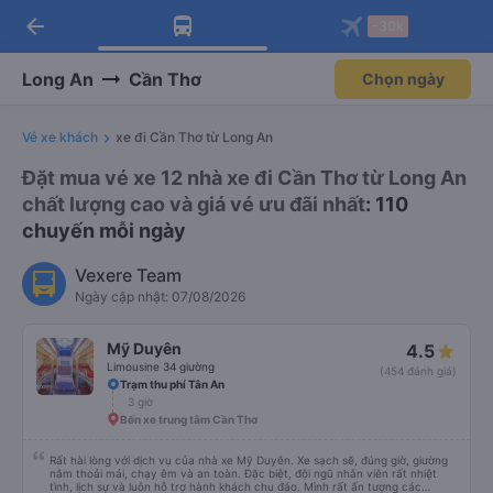
arrow_back
Tải app Vexere ngay!
Tải app Vexere
-30k
Mở app
Mở app
Nhận ưu đãi thành viên độc
-30k/ghế khi đặt vé máy bay qua
quyền
app
Long An
Cần Thơ
Chọn ngày
Vé xe khách
xe đi Cần Thơ từ Long An
Đặt mua vé xe 12 nhà xe đi Cần Thơ từ Long An
chất lượng cao và giá vé ưu đãi nhất
: 110
chuyến mỗi ngày
Vexere Team
Ngày cập nhật: 07/08/2026
Mỹ Duyên
4.5
Limousine 34 giường
(454 đánh giá)
Trạm thu phí Tân An
3 giờ
Bến xe trung tâm Cần Thơ
Rất hài lòng với dịch vụ của nhà xe Mỹ Duyên. Xe sạch sẽ, đúng giờ, giường
nằm thoải mái, chạy êm và an toàn. Đặc biệt, đội ngũ nhân viên rất nhiệt
tình, lịch sự và luôn hỗ trợ hành khách chu đáo. Mình rất ấn tượng các