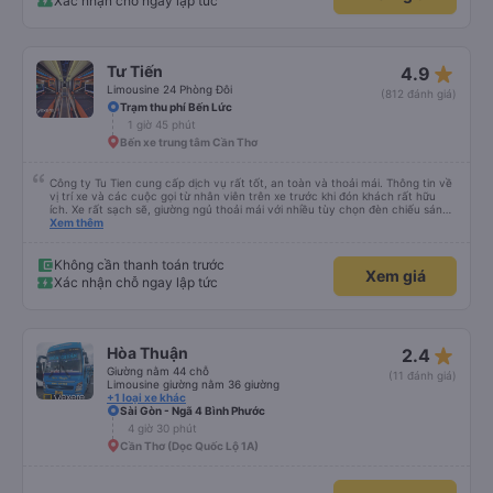
Xác nhận chỗ ngay lập tức
star_rate
Tư Tiến
4.9
Limousine 24 Phòng Đôi
(812 đánh giá)
Trạm thu phí Bến Lức
1 giờ 45 phút
Bến xe trung tâm Cần Thơ
Công ty Tu Tien cung cấp dịch vụ rất tốt, an toàn và thoải mái. Thông tin về
vị trí xe và các cuộc gọi từ nhân viên trên xe trước khi đón khách rất hữu
ích. Xe rất sạch sẽ, giường ngủ thoải mái với nhiều tùy chọn đèn chiếu sáng
và cổng USB được đặt ở vị trí thuận tiện. Nhân viên rất lịch sự và xe đến
Xem thêm
điểm đến sớm hơn dự kiến. Cảm ơn!
Không cần thanh toán trước
Xem giá
Xác nhận chỗ ngay lập tức
star_rate
Hòa Thuận
2.4
Giường nằm 44 chỗ
(11 đánh giá)
Limousine giường nằm 36 giường
+1 loại xe khác
Sài Gòn - Ngã 4 Bình Phước
4 giờ 30 phút
Cần Thơ (Dọc Quốc Lộ 1A)