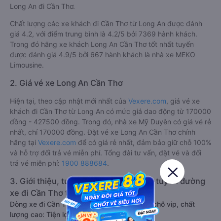
Long An đi Cần Thơ.
Chất lượng các xe khách đi Cần Thơ từ Long An được đánh
giá 4.2, với điểm trung bình là 4.2/5 bởi 7369 hành khách.
Trong đó hãng xe khách Long An Cần Thơ tốt nhất tuyến
được đánh giá 4.9/5 bởi 667 hành khách là nhà xe MEKO
Limousine.
2. Giá vé xe Long An Cần Thơ
Hiện tại, theo cập nhật mới nhất của
Vexere.com
, giá vé xe
khách đi Cần Thơ từ Long An có mức giá dao động từ 170000
đồng - 427500 đồng. Trong đó, nhà xe Mỹ Duyên có giá vé rẻ
nhất, chỉ 170000 đồng. Đặt vé xe Long An Cần Thơ chính
hãng tại
Vexere.com
để có giá rẻ nhất, đảm bảo giữ chỗ 100%
và hỗ trợ đổi trả vé miễn phí. Tổng đài tư vấn, đặt vé và đổi
trả vé miễn phí:
1900 888684
.
3. Giới thiệu, tư vấn các dòng xe chạy tuyến đường
xe đi Cần Thơ từ Long An:
Dòng xe đi Cần Thơ từ Long An limousine 9 chỗ vip, chất
lượng cao: Tiện lợi, sang trọng