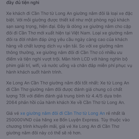
đầy đủ tiện nghi
Xe khách đi Cần Thơ từ Long An giường nằm đôi là loại xe đặc
biệt. Với mỗi giường được thiết kế như một phòng ngủ khách
sạn sang trọng, hiện đại. Đây là dòng xe giường nằm cho cặp
đôi đi Cần Thơ mới xuất hiện tại Việt Nam. Loại xe giường nằm
đôi ra đời nhằm đáp ứng yêu cầu ngày càng cao của khách
hàng về chất lượng dịch vụ vận tải. So với xe giường nằm
thông thường, xe giường nằm đôi đi Cần Thơ có nhiều ưu
điểm và tiện nghi vượt trội. Màn hình LCD với hàng nghìn bộ
phim giải trí, wifi, và nước uống và chăn đắp miễn phí phục vụ
hành khách suốt hành trình.
Xe Long An Cần Thơ giường nằm đôi tốt nhất: Xe từ Long An
đi Cần Thơ giường nằm đôi được đánh giá chung có chất
lượng Tốt với điểm đánh giá trung bình từ 4.4/5 dựa trên
2064 phản hồi của hành khách Xe về Cần Thơ từ Long An.
Giá vé
xe giường nằm đôi đi Cần Thơ từ Long An
rẻ nhất là
250000VND của hãng xe Bốn Luyện Express. Tùy thuộc vào
chương trình khuyến mãi, giá vé Xe Long An đi Cần Thơ
giường nằm đôi này có thể sẽ rẻ hơn.