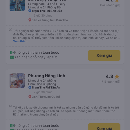
Giường nằm 34 chỗ Luxury
(548 đánh giá)
Limousine 24 Phòng Đôi
Trạm Thu Phí Bến Lức
2 giờ 30 phút
Bến xe trung tâm Cần Thơ
Trải nghiệm tốt Nhân viên vui vẻ lịch sự và thân thiện Giờ đến có trễ hơn dự
định 1h, vì xe phải dừng nhiều và lên xuống hàng hóa và rước hành khách,
nói chung là tối thấy yên tâm khi sử dụng dịch vụ của nhà xe này, và sẽ ủng
hộ và giới thiệu cho người thân sử dụng dịch vụ của nhà xe này
Xem thêm
Không cần thanh toán trước
Xem giá
Xác nhận chỗ ngay lập tức
star_rate
Phương Hồng Linh
4.3
Limousine 24 phòng
(715 đánh giá)
Limousine 36 phòng
Trạm Thu Phí Tân An
2 giờ 30 phút
Cần Thơ (Dọc QL1A)
Tài xế và lơ xe dễ thương, mình kẹt xe nhưng vẫn cố gắng đợi để mình ko trễ
chuyến, rất nhẹ nhàng và lịch sự. Xe sạch sẽ, thoáng mát, mền thơm tho.
Rất hài lòng trong chuyến đi này
Không cần thanh toán trước
Xem giá