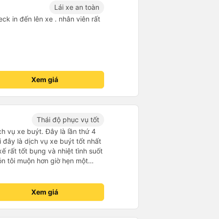
Lái xe an toàn
ck in đến lên xe . nhân viên rất
Xem giá
Thái độ phục vụ tốt
ch vụ xe buýt. Đây là lần thứ 4
i đây là dịch vụ xe buýt tốt nhất
xế rất tốt bụng và nhiệt tình suốt
n tôi muộn hơn giờ hẹn một
p tức xin lỗi vì tình trạng tắc
 nên tôi rất thông cảm với anh
 chúng tôi đã có một cuộc trò
Xem giá
h giao thông ở Hà Nội và Ninh