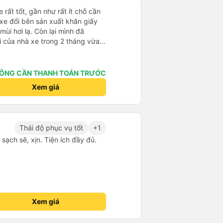
 rất tốt, gần như rất ít chỗ cần
 xe đổi bên sản xuất khăn giấy
mùi hơi lạ. Còn lại mình đã
i của nhà xe trong 2 tháng vừa
àng thân thiện, quy trình phục vụ
hóng, đã giải quyết điểm nghẽn
đã phân vùng từng xe
ÔNG CẦN THANH TOÁN TRƯỚC
Xem giá
Thái độ phục vụ tốt
+1
t sạch sẽ, xịn. Tiện ích đầy đủ.
Xem giá