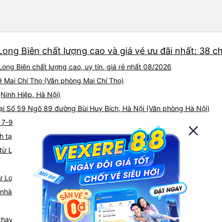
Long Biên chất lượng cao và giá vé ưu đãi nhất: 38 c
ong Biên chất lượng cao, uy tín, giá rẻ nhất 08/2026
9 Mai Chí Thọ (Văn phòng Mai Chí Thọ)
(Ninh Hiệp, Hà Nội)
 tại Số 59 Ngõ 89 đường Bùi Huy Bích, Hà Nội (Văn phòng Hà Nội)
i 7-9 Nguyễn Văn Linh
h tại Ngô Gia Khảm (Bến xe Gia Lâm)
ừ Long Biên đi Ninh Bình
từ Long Biên
á nhà xe Long Biên Ninh Bình
 chạy tuyến đường Long Biên đi Ninh Bình