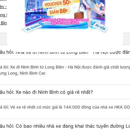
ên - Ninh Bình
ng Biên nhanh và uy tín nhất
 Bình
âu hỏi: Nhà xe đi Ninh Bình từ Long Biên - Hà Nội được đán
rả lời: Xe đi Ninh Bình từ Long Biên - Hà Nội được đánh giá chất lượ
ưng Long, Ninh Bình Car.
âu hỏi: Xe nào đi Ninh Bình có giá rẻ nhất?
rả lời: Vé xe rẻ nhất có mức giá là 144.000 đồng của nhà xe HKA GO
âu hỏi: Có bao nhiêu nhà xe đang khai thác tuyến đường Lo