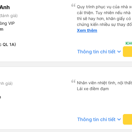
 Anh
Quy trình phục vụ của nhà xe
cải thiện. Tuy nhiên nếu nhà
đánh giá)
thì sẽ hay hơn, khăn giấy có 
hòng VIP
chứng kiến nhiều sự thay đổ
âm
rồi: tài xế và phụ xe ngày c
Xem thêm
rõ ràng và phục vụ nhanh c
trung chuyển ở Hà Nội khi 
KH
c QL 1A)
keyboard_arrow_down
Thông tin chi tiết
Nhân viên nhiệt tình, nội thấ
nh giá)
Lái xe điềm đạm
n
keyboard_arrow_down
Thông tin chi tiết