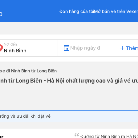
Đơn hàng của tôi
Mở bán vé trên Vexe
fo
Nơi đến
add
Nhập ngày đi
Thêm
xe đi Ninh Bình từ Long Biên
ình từ Long Biên - Hà Nội chất lượng cao và giá vé ưu
rống và ưu đãi khi đặt vé
ar
Đường từ Ninh Bình ra Hà Nội