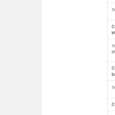
Tr
C
k
T
gi
C
b
T
C