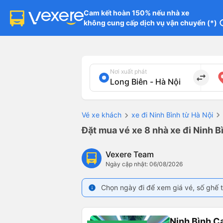
Cam kết hoàn 150% nếu nhà xe

không cung cấp dịch vụ vận chuyển (*)
in
Nơi xuất phát
import_export
Vé xe khách
xe đi Ninh Bình từ Hà Nội
Đặt mua vé xe 8 nhà xe đi Ninh B
Vexere Team
Ngày cập nhật: 06/08/2026
Chọn ngày đi để xem giá vé, số ghế t
info
Ninh Bình C