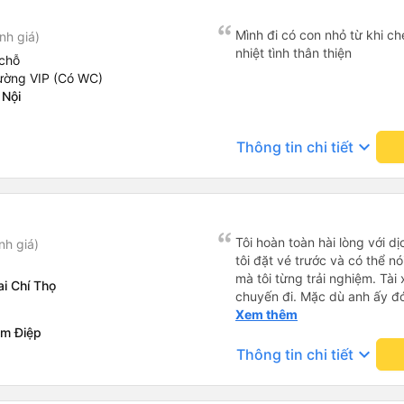
Mình đi có con nhỏ từ khi che
nh giá)
nhiệt tình thân thiện
chỗ
ường VIP (Có WC)
 Nội
keyboard_arrow_down
Thông tin chi tiết
Tôi hoàn toàn hài lòng với dị
nh giá)
tôi đặt vé trước và có thể nó
mà tôi từng trải nghiệm. Tài 
i Chí Thọ
chuyến đi. Mặc dù anh ấy đó
chút, nhưng anh ấy đã ngay lậ
Xem thêm
am Điệp
đường giờ cao điểm ở Hà Nội
ấy. Anh ấy lái xe an toàn và
keyboard_arrow_down
Thông tin chi tiết
chuyện thoải mái về tình hìn
Bình. Cảm ơn xe buýt!