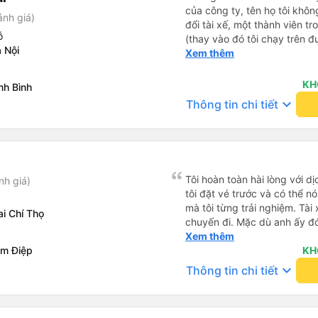
của công ty, tên họ tôi khô
ánh giá)
đổi tài xế, một thành viên tr
ỗ
(thay vào đó tôi chạy trên 
 Nội
dân địa phương “bạn có thể
Xem thêm
trả thêm tiền cho dịch vụ b
xuống xe khi bạn muốn. Hãy 
KH
nh Bình
ở điểm cuối của xe buýt. Ch
keyboard_arrow_down
Thông tin chi tiết
ngồi lên ô tô. Và tôi đánh gi
hợp pháp hay không, nhưng
ơn sự quan tâm của bạn và xi
tốt (tôi chắc chắn rằng tiến
Tôi hoàn toàn hài lòng với dị
nh giá)
tôi đặt vé trước và có thể nó
mà tôi từng trải nghiệm. Tài 
i Chí Thọ
chuyến đi. Mặc dù anh ấy đó
chút, nhưng anh ấy đã ngay lậ
Xem thêm
am Điệp
đường giờ cao điểm ở Hà Nội
KH
ấy. Anh ấy lái xe an toàn và
keyboard_arrow_down
Thông tin chi tiết
chuyện thoải mái về tình hìn
Bình. Cảm ơn xe buýt!