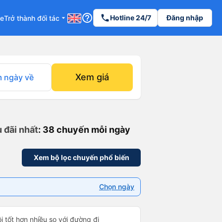
help_outline
phone
Hotline 24/7
Đăng nhập
re
Trở thành đối tác
arrow_drop_down
Xem giá
 ngày về
 đãi nhất
: 38 chuyến mỗi ngày
Xem bộ lọc chuyến phổ biến
Chọn ngày
 tốt hơn nhiều so với đường đi