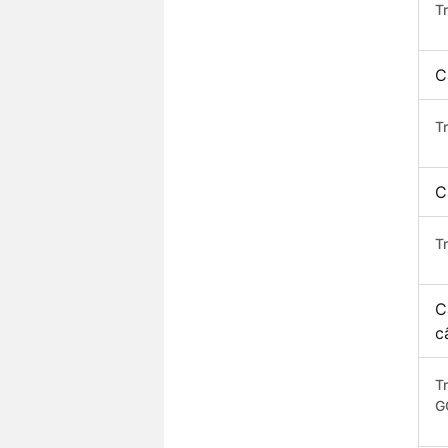
T
C
T
C
T
C
c
T
G