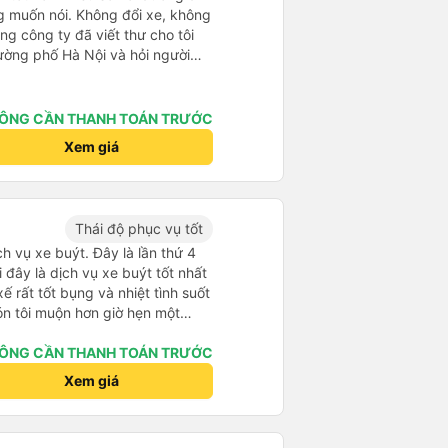
ng muốn nói. Không đổi xe, không
ong công ty đã viết thư cho tôi
đường phố Hà Nội và hỏi người
 gọi tài xế không…?”. Đừng quên
ổ sung như đưa đón và đưa đón.
sẵn sàng đổi xe buýt sang ô tô
ÔNG CẦN THANH TOÁN TRƯỚC
ỉ cần mang theo hành lý và chỗ
Xem giá
á cao tốc độ của xe buýt. Tôi có
 100 km/h vẫn tốt hơn 80. Cảm
n lỗi vì tiếng Anh của tôi không
g Nga của bạn không tốt hơn).
Thái độ phục vụ tốt
ch vụ xe buýt. Đây là lần thứ 4
i đây là dịch vụ xe buýt tốt nhất
xế rất tốt bụng và nhiệt tình suốt
n tôi muộn hơn giờ hẹn một
p tức xin lỗi vì tình trạng tắc
 nên tôi rất thông cảm với anh
ÔNG CẦN THANH TOÁN TRƯỚC
 chúng tôi đã có một cuộc trò
Xem giá
h giao thông ở Hà Nội và Ninh