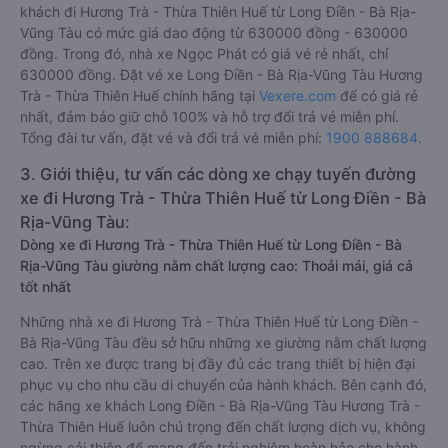
khách đi Hương Trà - Thừa Thiên Huế từ Long Điền - Bà Rịa-
Vũng Tàu có mức giá dao động từ 630000 đồng - 630000
đồng. Trong đó, nhà xe Ngọc Phát có giá vé rẻ nhất, chỉ
630000 đồng. Đặt vé xe Long Điền - Bà Rịa-Vũng Tàu Hương
Trà - Thừa Thiên Huế chính hãng tại
Vexere.com
để có giá rẻ
nhất, đảm bảo giữ chỗ 100% và hỗ trợ đổi trả vé miễn phí.
Tổng đài tư vấn, đặt vé và đổi trả vé miễn phí:
1900 888684
.
3. Giới thiệu, tư vấn các dòng xe chạy tuyến đường
xe đi Hương Trà - Thừa Thiên Huế từ Long Điền - Bà
Rịa-Vũng Tàu:
Dòng xe đi Hương Trà - Thừa Thiên Huế từ Long Điền - Bà
Rịa-Vũng Tàu giường nằm chất lượng cao: Thoải mái, giá cả
tốt nhất
Những nhà xe đi Hương Trà - Thừa Thiên Huế từ Long Điền -
Bà Rịa-Vũng Tàu đều sở hữu những xe giường nằm chất lượng
cao. Trên xe được trang bị đầy đủ các trang thiết bị hiện đại
phục vụ cho nhu cầu di chuyển của hành khách. Bên cạnh đó,
các hãng xe khách Long Điền - Bà Rịa-Vũng Tàu Hương Trà -
Thừa Thiên Huế luôn chú trọng đến chất lượng dịch vụ, không
ngừng cải thiện để mang đến trải nghiệm hoàn hảo cho hành