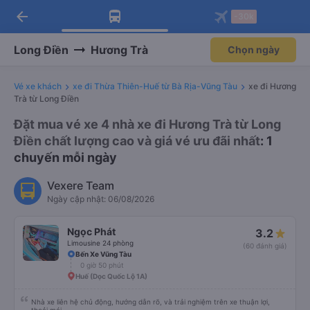
arrow_back
Tải app Vexere ngay!
Tải app Vexere
-30k
Mở app
Mở app
Nhận ưu đãi thành viên độc
-30k/ghế khi đặt vé máy bay qua
quyền
app
Long Điền
Hương Trà
Chọn ngày
Vé xe khách
xe đi Thừa Thiên-Huế từ Bà Rịa-Vũng Tàu
xe đi Hương
Trà từ Long Điền
Đặt mua vé xe 4 nhà xe đi Hương Trà từ Long
Điền chất lượng cao và giá vé ưu đãi nhất
: 1
chuyến mỗi ngày
Vexere Team
Ngày cập nhật: 06/08/2026
Ngọc Phát
3.2
Limousine 24 phòng
(60 đánh giá)
Bến Xe Vũng Tàu
0 giờ 50 phút
Huế (Dọc Quốc Lộ 1A)
Nhà xe liên hệ chủ động, hướng dẫn rõ, và trải nghiệm trên xe thuận lợi,