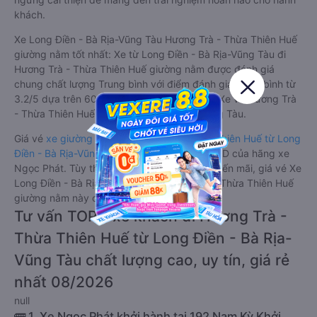
khách.
Xe Long Điền - Bà Rịa-Vũng Tàu Hương Trà - Thừa Thiên Huế
giường nằm tốt nhất: Xe từ Long Điền - Bà Rịa-Vũng Tàu đi
Hương Trà - Thừa Thiên Huế giường nằm được đánh giá
chung chất lượng Trung bình với điểm đánh giá trung bình từ
3.2/5 dựa trên 60 phản hồi của hành khách Xe về Hương Trà
- Thừa Thiên Huế từ Long Điền - Bà Rịa-Vũng Tàu.
Giá vé
xe giường nằm đi Hương Trà - Thừa Thiên Huế từ Long
Điền - Bà Rịa-Vũng Tàu
rẻ nhất là 630000VND của hãng xe
Ngọc Phát. Tùy thuộc vào chương trình khuyến mãi, giá vé Xe
Long Điền - Bà Rịa-Vũng Tàu đi Hương Trà - Thừa Thiên Huế
giường nằm này có thể sẽ rẻ hơn.
Tư vấn TOP 1 xe khách đi Hương Trà -
Thừa Thiên Huế từ Long Điền - Bà Rịa-
Vũng Tàu chất lượng cao, uy tín, giá rẻ
nhất 08/2026
null
🚌 1. Xe Ngọc Phát khởi hành tại 192 Nam Kỳ Khởi