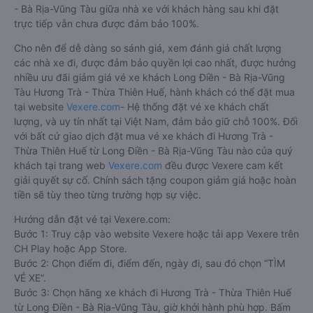
- Bà Rịa-Vũng Tàu giữa nhà xe với khách hàng sau khi đặt
trực tiếp vẫn chưa được đảm bảo 100%.
Cho nên để dễ dàng so sánh giá, xem đánh giá chất lượng
các nhà xe đi, được đảm bảo quyền lợi cao nhất, được hưởng
nhiều ưu đãi giảm giá vé xe khách Long Điền - Bà Rịa-Vũng
Tàu Hương Trà - Thừa Thiên Huế, hành khách có thể đặt mua
tại website
Vexere.com
- Hệ thống đặt vé xe khách chất
lượng, và uy tín nhất tại Việt Nam, đảm bảo giữ chỗ 100%. Đối
với bất cứ giao dịch đặt mua vé xe khách đi Hương Trà -
Thừa Thiên Huế từ Long Điền - Bà Rịa-Vũng Tàu nào của quý
khách tại trang web
Vexere.com
đều được Vexere cam kết
giải quyết sự cố. Chính sách tặng coupon giảm giá hoặc hoàn
tiền sẽ tùy theo từng trường hợp sự việc.
Hướng dẫn đặt vé tại Vexere.com:
Bước 1: Truy cập vào website Vexere hoặc tải app Vexere trên
CH Play hoặc App Store.
Bước 2: Chọn điểm đi, điểm đến, ngày đi, sau đó chọn “TÌM
VÉ XE”.
Bước 3: Chọn hãng xe khách đi Hương Trà - Thừa Thiên Huế
từ Long Điền - Bà Rịa-Vũng Tàu, giờ khởi hành phù hợp. Bấm