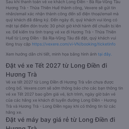
Sau khi thanh toán vé xe khách Long Điền - Bà Rịa-Vũng Tàu
Hương Trà - Thừa Thiên Huế thành công, Vexere sẽ gửi tin
nhắn/email xác nhận thành công đến số điện thoại/email mà
quý khách đã đăng ký. Đến ngày đi, quý khách vui lòng có
mặt tại điểm đón trước 30 phút giờ khởi hành để chuẩn bị lên
xe. Để kiểm tra tình trạng vé xe đi Hương Trà - Thừa Thiên
Huế từ Long Điền - Bà Rịa-Vũng Tàu đã đặt, quý khách vui
lòng truy cập
https://vexere.com/vi-VN/booking/ticketinfo
Xem hướng dẫn chi tiết, minh họa bằng hình ảnh
tại đây.
Đặt vé xe Tết 2027 từ Long Điền đi
Hương Trà
Vé xe tết 2027 từ Long Điền đi Hương Trà vẫn chưa được
công bố. Vexere.com sẽ sớm thông báo cho các bạn thông tin
vé xe Tết 2027 bao gồm giá vé, lịch trình, ngày giờ bán vé
của các hãng xe khách đi tuyến đường Long Điền - Hương
Trà và Hương Trà - Long Điền ngay khi có thông tin từ các
hãng xe.
Đặt vé máy bay giá rẻ từ Long Điền đi
Hương Trà