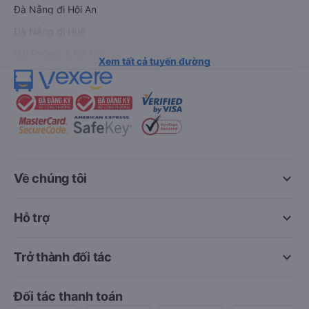
Đà Nẵng đi Hội An
Đà Nẵng đi Huế
Hải Phòng đi Hà Nội
Xem tất cả tuyến đường
keyboard_arrow_down
Về chúng tôi
keyboard_arrow_down
Hỗ trợ
keyboard_arrow_down
Trở thành đối tác
Đối tác thanh toán