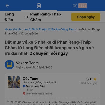
arrow_back
Tải app Vexere ngay!
Tải app Vexere
-30k
Mở app
Mở app
Nhận ưu đãi thành viên độc
-30k/ghế khi đặt vé máy bay qua
quyền
app
Long
Phan Rang-Tháp
Chọn ngày
Điền
Chàm
Vé xe khách
xe đi Ninh Thuận từ Bà Rịa-Vũng Tàu
xe đi Phan Rang-
Tháp Chàm từ Long Điền
Đặt mua vé xe 5 nhà xe đi Phan Rang-Tháp
Chàm từ Long Điền chất lượng cao và giá vé
ưu đãi nhất
: 2 chuyến mỗi ngày
Vexere Team
Ngày cập nhật: 09/08/2026
Cúc Tùng
3.8
Limousine giường nằm đơn 21 chỗ (WC)
(3792 đánh giá)
Bến xe Long Điền
8 giờ
Vòng Xoay Ngã 5 Phủ Hà
79-05527 Cảm ơn tài xế xe buýt rất nhiều. Tôi là người Hàn Quốc, không biết