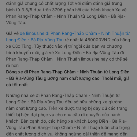
đánh giá chung có chất lượng Tốt với điểm đánh giá trung
bình từ 3.8/5 dựa trên 3796 phản hồi của hành khách Xe về
Phan Rang-Tháp Chàm - Ninh Thuận từ Long Điền - Bà Rịa-
Vũng Tàu.
Giá vé
xe limousine đi Phan Rang-Tháp Chàm - Ninh Thuận từ
Long Điền - Bà Rịa-Vũng Tàu
rẻ nhất là 460000VND của hãng
xe Cúc Tùng. Tùy thuộc vào vị trí ngồi của bạn và chương
trình khuyến mãi, giá vé Xe Long Điền - Bà Rịa-Vũng Tàu đi
Phan Rang-Tháp Chàm - Ninh Thuận limousine này có thể sẽ
rẻ hơn
Dòng xe đi Phan Rang-Tháp Chàm - Ninh Thuận từ Long Điền
- Bà Rịa-Vũng Tàu giường nằm chất lượng cao: Thoải mái, giá
cả tốt nhất
Những nhà xe đi Phan Rang-Tháp Chàm - Ninh Thuận từ
Long Điền - Bà Rịa-Vũng Tàu đều sở hữu những xe giường
nằm chất lượng cao. Trên xe được trang bị đầy đủ các trang
thiết bị hiện đại phục vụ cho nhu cầu di chuyển của hành
khách. Bên cạnh đó, các hãng xe khách Long Điền - Bà Rịa-
Vũng Tàu Phan Rang-Tháp Chàm - Ninh Thuận luôn chú trọng
đến chất lượng dịch vụ, không ngừng cải thiện để mang đến