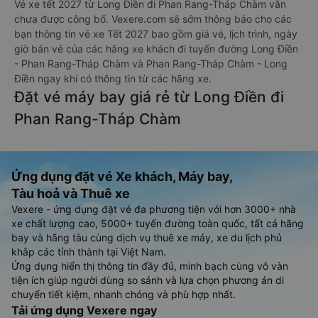
Vé xe tết 2027 từ Long Điền đi Phan Rang-Tháp Chàm vẫn
chưa được công bố. Vexere.com sẽ sớm thông báo cho các
bạn thông tin vé xe Tết 2027 bao gồm giá vé, lịch trình, ngày
giờ bán vé của các hãng xe khách đi tuyến đường Long Điền
- Phan Rang-Tháp Chàm và Phan Rang-Tháp Chàm - Long
Điền ngay khi có thông tin từ các hãng xe.
Đặt vé máy bay giá rẻ từ Long Điền đi
Phan Rang-Tháp Chàm
Ứng dụng đặt vé Xe khách, Máy bay,
Tàu hoả và Thuê xe
Vexere - ứng dụng đặt vé đa phương tiện với hơn 3000+ nhà
xe chất lượng cao, 5000+ tuyến đường toàn quốc, tất cả hãng
bay và hãng tàu cùng dịch vụ thuê xe máy, xe du lịch phủ
khắp các tỉnh thành tại Việt Nam.
Ứng dụng hiển thị thông tin đầy đủ, minh bạch cùng vô vàn
tiện ích giúp người dùng so sánh và lựa chọn phương án di
chuyển tiết kiệm, nhanh chóng và phù hợp nhất.
Tải ứng dụng Vexere ngay