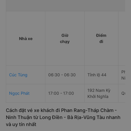
Giờ
Điểm
Nhà xe
chạy
đi
Phủ 
Cúc Tùng
06:30 - 06:30
Tỉnh lộ 44
Ninh
192 Nam Kỳ
Ngọc Phát
17:00 - 17:00
Quốc
Khởi Nghĩa
Cách đặt vé xe khách đi Phan Rang-Tháp Chàm -
Ninh Thuận từ Long Điền - Bà Rịa-Vũng Tàu nhanh
và uy tín nhất