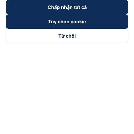
Chấp nhận tất cả
Tùy chọn cookie
Từ chối
Theo dõi chúng tôi trên
Facebook
Tiktok
Youtube
Công ty TNHH Thương Mại Dịch Vụ Vexere
Địa chỉ đăng ký kinh doanh: 8C Chữ Đồng Tử, Phường Tân
Sơn Nhất, TP. Hồ Chí Minh, Việt Nam
Địa chỉ
:
Lầu 2, toà nhà H3 Circo Hoàng Diệu, 384 Hoàng Diệu,
Phường Khánh Hội, TP Hồ Chí Minh, Việt Nam
Tầng 3, toà nhà 101 Láng Hạ, 101 Láng Hạ, Phường Láng, TP.
Hà Nội, Việt Nam
Giấy chứng nhận ĐKKD số 0315133726 do Sở KH và ĐT TP.
Hồ Chí Minh cấp lần đầu ngày 27/6/2018
Bản quyền © 2025 thuộc về Vexere.com