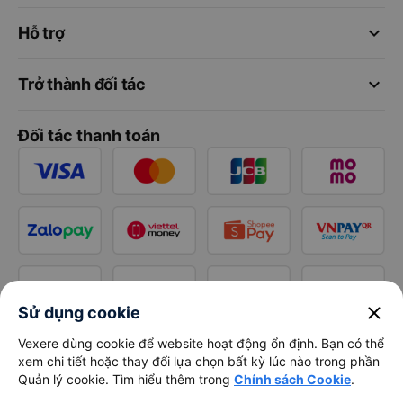
keyboard_arrow_down
Hỗ trợ
keyboard_arrow_down
Trở thành đối tác
Đối tác thanh toán
close
Sử dụng cookie
Vexere dùng cookie để website hoạt động ổn định. Bạn có thể
xem chi tiết hoặc thay đổi lựa chọn bất kỳ lúc nào trong phần
Quản lý cookie. Tìm hiểu thêm trong
Chính sách Cookie
.