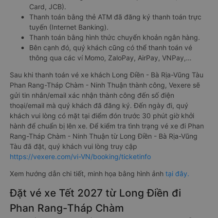
Card, JCB).
Thanh toán bằng thẻ ATM đã đăng ký thanh toán trực
tuyến (Internet Banking).
Thanh toán bằng hình thức chuyển khoản ngân hàng.
Bên cạnh đó, quý khách cũng có thể thanh toán vé
thông qua các ví Momo, ZaloPay, AirPay, VNPay,…
Sau khi thanh toán vé xe khách Long Điền - Bà Rịa-Vũng Tàu
Phan Rang-Tháp Chàm - Ninh Thuận thành công, Vexere sẽ
gửi tin nhắn/email xác nhận thành công đến số điện
thoại/email mà quý khách đã đăng ký. Đến ngày đi, quý
khách vui lòng có mặt tại điểm đón trước 30 phút giờ khởi
hành để chuẩn bị lên xe. Để kiểm tra tình trạng vé xe đi Phan
Rang-Tháp Chàm - Ninh Thuận từ Long Điền - Bà Rịa-Vũng
Tàu đã đặt, quý khách vui lòng truy cập
https://vexere.com/vi-VN/booking/ticketinfo
Xem hướng dẫn chi tiết, minh họa bằng hình ảnh
tại đây.
Đặt vé xe Tết 2027 từ Long Điền đi
Phan Rang-Tháp Chàm