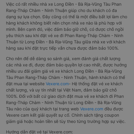
Việc có rất nhiều nhà xe Long Điền - Bà Rịa-Vũng Tàu Phan
Rang-Tháp Chàm - Ninh Thuận giúp cho du khách có đa
dạng sự lựa chọn. Đây cũng có thể là một điều bất lợi làm cho
hàng khách không biết nên chọn nhà xe nào là phù hợp với
mình. Bên cạnh đó, việc đảm bảo giữ chỗ, có được chỗ ngồi
yêu thích sau khi đặt vé xe đi Phan Rang-Tháp Chàm - Ninh
Thuận từ Long Điền - Bà Rịa-Vũng Tàu giữa nhà xe với khách
hàng sau khi đặt trực tiếp vẫn chưa được đảm bảo 100%.
Cho nên để dễ dàng so sánh giá, xem đánh giá chất lượng
các nhà xe đi, được đảm bảo quyền lợi cao nhất, được hưởng
nhiều ưu đãi giảm giá vé xe khách Long Điền - Bà Rịa-Vũng
Tàu Phan Rang-Tháp Chàm - Ninh Thuận, hành khách có thể
đặt mua tại website
Vexere.com
- Hệ thống đặt vé xe khách
chất lượng, và uy tín nhất tại Việt Nam, đảm bảo giữ chỗ
100%. Đối với bất cứ giao dịch đặt mua vé xe khách đi Phan
Rang-Tháp Chàm - Ninh Thuận từ Long Điền - Bà Rịa-Vũng
Tàu nào của quý khách tại trang web
Vexere.com
đều được
Vexere cam kết giải quyết sự cố. Chính sách tặng coupon
giảm giá hoặc hoàn tiền sẽ tùy theo từng trường hợp sự việc.
Hướng dẫn đặt vé tại Vexere.com: