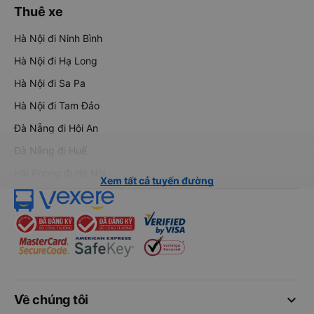
Thuê xe
Hà Nội đi Ninh Bình
Hà Nội đi Hạ Long
Hà Nội đi Sa Pa
Hà Nội đi Tam Đảo
Đà Nẵng đi Hội An
Đà Nẵng đi Huế
Hải Phòng đi Hà Nội
Xem tất cả tuyến đường
keyboard_arrow_down
Về chúng tôi