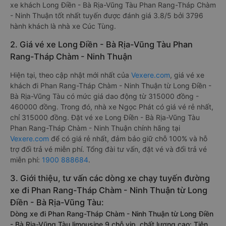
xe khách Long Điền - Bà Rịa-Vũng Tàu Phan Rang-Tháp Chàm
- Ninh Thuận tốt nhất tuyến được đánh giá 3.8/5 bởi 3796
hành khách là nhà xe Cúc Tùng.
2. Giá vé xe Long Điền - Bà Rịa-Vũng Tàu Phan
Rang-Tháp Chàm - Ninh Thuận
Hiện tại, theo cập nhật mới nhất của
Vexere.com
, giá vé xe
khách đi Phan Rang-Tháp Chàm - Ninh Thuận từ Long Điền -
Bà Rịa-Vũng Tàu có mức giá dao động từ 315000 đồng -
460000 đồng. Trong đó, nhà xe Ngọc Phát có giá vé rẻ nhất,
chỉ 315000 đồng. Đặt vé xe Long Điền - Bà Rịa-Vũng Tàu
Phan Rang-Tháp Chàm - Ninh Thuận chính hãng tại
Vexere.com
để có giá rẻ nhất, đảm bảo giữ chỗ 100% và hỗ
trợ đổi trả vé miễn phí. Tổng đài tư vấn, đặt vé và đổi trả vé
miễn phí:
1900 888684
.
3. Giới thiệu, tư vấn các dòng xe chạy tuyến đường
xe đi Phan Rang-Tháp Chàm - Ninh Thuận từ Long
Điền - Bà Rịa-Vũng Tàu:
Dòng xe đi Phan Rang-Tháp Chàm - Ninh Thuận từ Long Điền
- Bà Rịa-Vũng Tàu limousine 9 chỗ vip, chất lượng cao: Tiện