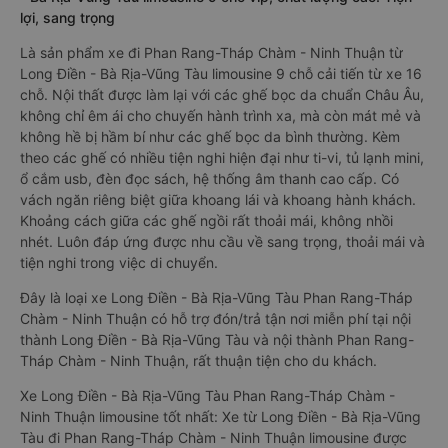
lợi, sang trọng
Là sản phẩm xe đi Phan Rang-Tháp Chàm - Ninh Thuận từ
Long Điền - Bà Rịa-Vũng Tàu limousine 9 chỗ cải tiến từ xe 16
chỗ. Nội thất được làm lại với các ghế bọc da chuẩn Châu Âu,
không chỉ êm ái cho chuyến hành trình xa, mà còn mát mẻ và
không hề bị hầm bí như các ghế bọc da bình thường. Kèm
theo các ghế có nhiều tiện nghi hiện đại như ti-vi, tủ lạnh mini,
ổ cắm usb, đèn đọc sách, hệ thống âm thanh cao cấp. Có
vách ngăn riêng biệt giữa khoang lái và khoang hành khách.
Khoảng cách giữa các ghế ngồi rất thoải mái, không nhồi
nhét. Luôn đáp ứng được nhu cầu về sang trọng, thoải mái và
tiện nghi trong việc di chuyển.
Đây là loại xe Long Điền - Bà Rịa-Vũng Tàu Phan Rang-Tháp
Chàm - Ninh Thuận có hỗ trợ đón/trả tận nơi miễn phí tại nội
thành Long Điền - Bà Rịa-Vũng Tàu và nội thành Phan Rang-
Tháp Chàm - Ninh Thuận, rất thuận tiện cho du khách.
Xe Long Điền - Bà Rịa-Vũng Tàu Phan Rang-Tháp Chàm -
Ninh Thuận limousine tốt nhất: Xe từ Long Điền - Bà Rịa-Vũng
Tàu đi Phan Rang-Tháp Chàm - Ninh Thuận limousine được