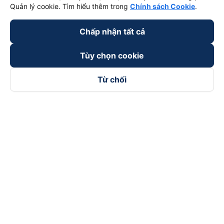
Quản lý cookie. Tìm hiểu thêm trong
Chính sách Cookie
.
Chấp nhận tất cả
Tùy chọn cookie
Từ chối
Theo dõi chúng tôi trên
Facebook
Tiktok
Youtube
Công ty TNHH Thương Mại Dịch Vụ Vexere
Địa chỉ đăng ký kinh doanh: 8C Chữ Đồng Tử, Phường Tân
Sơn Nhất, TP. Hồ Chí Minh, Việt Nam
Địa chỉ
:
Lầu 2, toà nhà H3 Circo Hoàng Diệu, 384 Hoàng Diệu,
Phường Khánh Hội, TP Hồ Chí Minh, Việt Nam
Tầng 3, toà nhà 101 Láng Hạ, 101 Láng Hạ, Phường Láng, TP.
Hà Nội, Việt Nam
Giấy chứng nhận ĐKKD số 0315133726 do Sở KH và ĐT TP.