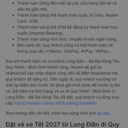
Thanh toán bằng tiền mặt tại các cửa hàng tiện lợi và
siêu thị gần nhà.
Thanh toán bằng thẻ thanh toán quốc tế (Visa, Master
Card, JCB).
Thanh toán bằng thẻ ATM đã đăng ký thanh toán trực
tuyến (Internet Banking).
Thanh toán bằng hình thức chuyển khoản ngân hàng.
Bên cạnh đó, quý khách cũng có thể thanh toán vé
thông qua các ví Momo, ZaloPay, AirPay, VNPay,…
Sau khi thanh toán vé xe khách Long Điền - Bà Rịa-Vũng Tàu
Quy Nhơn - Bình Định thành công, Vexere sẽ gửi tin
nhắn/email xác nhận thành công đến số điện thoại/email mà
quý khách đã đăng ký. Đến ngày đi, quý khách vui lòng có
mặt tại điểm đón trước 30 phút giờ khởi hành để chuẩn bị lên
xe. Để kiểm tra tình trạng vé xe đi Quy Nhơn - Bình Định từ
Long Điền - Bà Rịa-Vũng Tàu đã đặt, quý khách vui lòng truy
cập
https://vexere.com/vi-VN/booking/ticketinfo
Xem hướng dẫn chi tiết, minh họa bằng hình ảnh
tại đây.
Đặt vé xe Tết 2027 từ Long Điền đi Quy