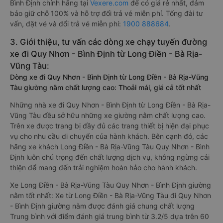
Bình Định chính hãng tại
Vexere.com
để có giá rẻ nhất, đảm
bảo giữ chỗ 100% và hỗ trợ đổi trả vé miễn phí. Tổng đài tư
vấn, đặt vé và đổi trả vé miễn phí:
1900 888684
.
3. Giới thiệu, tư vấn các dòng xe chạy tuyến đường
xe đi Quy Nhơn - Bình Định từ Long Điền - Bà Rịa-
Vũng Tàu:
Dòng xe đi Quy Nhơn - Bình Định từ Long Điền - Bà Rịa-Vũng
Tàu giường nằm chất lượng cao: Thoải mái, giá cả tốt nhất
Những nhà xe đi Quy Nhơn - Bình Định từ Long Điền - Bà Rịa-
Vũng Tàu đều sở hữu những xe giường nằm chất lượng cao.
Trên xe được trang bị đầy đủ các trang thiết bị hiện đại phục
vụ cho nhu cầu di chuyển của hành khách. Bên cạnh đó, các
hãng xe khách Long Điền - Bà Rịa-Vũng Tàu Quy Nhơn - Bình
Định luôn chú trọng đến chất lượng dịch vụ, không ngừng cải
thiện để mang đến trải nghiệm hoàn hảo cho hành khách.
Xe Long Điền - Bà Rịa-Vũng Tàu Quy Nhơn - Bình Định giường
nằm tốt nhất: Xe từ Long Điền - Bà Rịa-Vũng Tàu đi Quy Nhơn
- Bình Định giường nằm được đánh giá chung chất lượng
Trung bình với điểm đánh giá trung bình từ 3.2/5 dựa trên 60