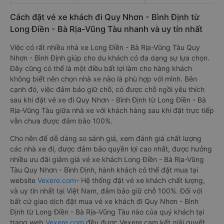
Cách đặt vé xe khách đi Quy Nhơn - Bình Định từ
Long Điền - Bà Rịa-Vũng Tàu nhanh và uy tín nhất
Việc có rất nhiều nhà xe Long Điền - Bà Rịa-Vũng Tàu Quy
Nhơn - Bình Định giúp cho du khách có đa dạng sự lựa chọn.
Đây cũng có thể là một điều bất lợi làm cho hàng khách
không biết nên chọn nhà xe nào là phù hợp với mình. Bên
cạnh đó, việc đảm bảo giữ chỗ, có được chỗ ngồi yêu thích
sau khi đặt vé xe đi Quy Nhơn - Bình Định từ Long Điền - Bà
Rịa-Vũng Tàu giữa nhà xe với khách hàng sau khi đặt trực tiếp
vẫn chưa được đảm bảo 100%.
Cho nên để dễ dàng so sánh giá, xem đánh giá chất lượng
các nhà xe đi, được đảm bảo quyền lợi cao nhất, được hưởng
nhiều ưu đãi giảm giá vé xe khách Long Điền - Bà Rịa-Vũng
Tàu Quy Nhơn - Bình Định, hành khách có thể đặt mua tại
website
Vexere.com
- Hệ thống đặt vé xe khách chất lượng,
và uy tín nhất tại Việt Nam, đảm bảo giữ chỗ 100%. Đối với
bất cứ giao dịch đặt mua vé xe khách đi Quy Nhơn - Bình
Định từ Long Điền - Bà Rịa-Vũng Tàu nào của quý khách tại
trang web
Vexere.com
đều được Vexere cam kết giải quyết