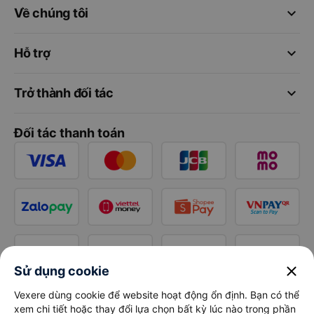
keyboard_arrow_down
Về chúng tôi
keyboard_arrow_down
Hỗ trợ
keyboard_arrow_down
Trở thành đối tác
Đối tác thanh toán
close
Sử dụng cookie
Vexere dùng cookie để website hoạt động ổn định. Bạn có thể
xem chi tiết hoặc thay đổi lựa chọn bất kỳ lúc nào trong phần