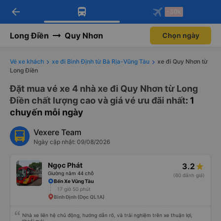
arrow_back
Tải app Vexere ngay!
Tải app Vexere
-30k
Mở app
Mở app
Nhận ưu đãi thành viên độc
-30k/ghế khi đặt vé máy bay qua
quyền
app
Long Điền
Quy Nhơn
Chọn ngày
Vé xe khách
xe đi Bình Định từ Bà Rịa-Vũng Tàu
xe đi Quy Nhơn từ
Long Điền
Đặt mua vé xe 4 nhà xe đi Quy Nhơn từ Long
Điền chất lượng cao và giá vé ưu đãi nhất
: 1
chuyến mỗi ngày
Vexere Team
Ngày cập nhật: 09/08/2026
Ngọc Phát
3.2
Giường nằm 44 chỗ
(60 đánh giá)
Bến Xe Vũng Tàu
17 giờ 50 phút
Bình Định (Dọc QL1A)
Nhà xe liên hệ chủ động, hướng dẫn rõ, và trải nghiệm trên xe thuận lợi,