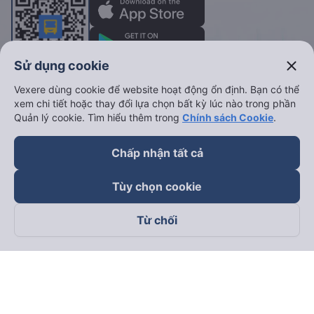
close
Sử dụng cookie
Vexere dùng cookie để website hoạt động ổn định. Bạn có thể
Vé xe khách
Vé tàu hỏa
xem chi tiết hoặc thay đổi lựa chọn bất kỳ lúc nào trong phần
Quản lý cookie. Tìm hiểu thêm trong
Chính sách Cookie
.
Xe đi Buôn Mê Thuột từ Sài Gòn
Vé tàu Sài Gòn Nha Trang
Xe đi Vũng Tàu từ Sài Gòn
Vé tàu Sài Gòn Phan Thiết
Chấp nhận tất cả
Xe đi Nha Trang từ Sài Gòn
Vé tàu Sài Gòn Đà Nẵng
Tùy chọn cookie
Xe đi Đà Lạt từ Sài Gòn
Vé tàu Sài Gòn Hà Nội
Xe đi Sapa từ Hà Nội
Vé tàu Nha Trang Đà Nẵn
Từ chối
Xe đi Hải Phòng từ Hà Nội
Vé tàu Đà Nẵng Huế
Xe đi Vinh từ Hà Nội
Vé tàu Hà Nội Vinh
Thuê xe