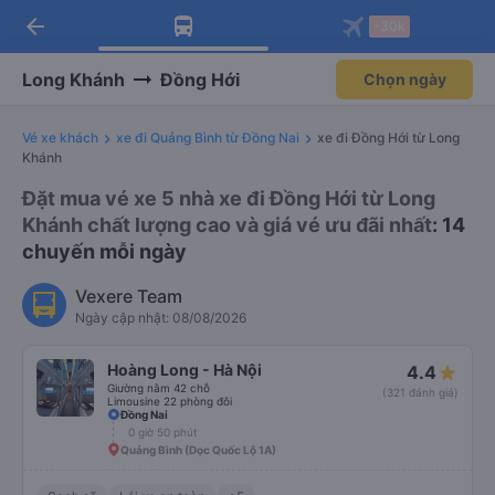
arrow_back
Tải app Vexere ngay!
Tải app Vexere
-30k
Mở app
Mở app
Nhận ưu đãi thành viên độc
-30k/ghế khi đặt vé máy bay qua
quyền
app
Long Khánh
Đồng Hới
Chọn ngày
Vé xe khách
xe đi Quảng Bình từ Đồng Nai
xe đi Đồng Hới từ Long
Khánh
Đặt mua vé xe 5 nhà xe đi Đồng Hới từ Long
Khánh chất lượng cao và giá vé ưu đãi nhất
: 14
chuyến mỗi ngày
Vexere Team
Ngày cập nhật: 08/08/2026
Hoàng Long - Hà Nội
4.4
Giường nằm 42 chỗ
(321 đánh giá)
Limousine 22 phòng đôi
Đồng Nai
0 giờ 50 phút
Quảng Bình (Dọc Quốc Lộ 1A)