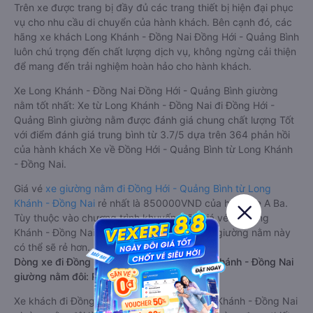
Trên xe được trang bị đầy đủ các trang thiết bị hiện đại phục
vụ cho nhu cầu di chuyển của hành khách. Bên cạnh đó, các
hãng xe khách Long Khánh - Đồng Nai Đồng Hới - Quảng Bình
luôn chú trọng đến chất lượng dịch vụ, không ngừng cải thiện
để mang đến trải nghiệm hoàn hảo cho hành khách.
Xe Long Khánh - Đồng Nai Đồng Hới - Quảng Bình giường
nằm tốt nhất: Xe từ Long Khánh - Đồng Nai đi Đồng Hới -
Quảng Bình giường nằm được đánh giá chung chất lượng Tốt
với điểm đánh giá trung bình từ 3.7/5 dựa trên 364 phản hồi
của hành khách Xe về Đồng Hới - Quảng Bình từ Long Khánh
- Đồng Nai.
Giá vé
xe giường nằm đi Đồng Hới - Quảng Bình từ Long
Khánh - Đồng Nai
rẻ nhất là 850000VND của hãng xe A Ba.
Tùy thuộc vào chương trình khuyến mãi, giá vé Xe Long
Khánh - Đồng Nai đi Đồng Hới - Quảng Bình giường nằm này
có thể sẽ rẻ hơn.
Dòng xe đi Đồng Hới - Quảng Bình từ Long Khánh - Đồng Nai
giường nằm đôi: Riêng tư, đầy đủ tiện nghi
Xe khách đi Đồng Hới - Quảng Bình từ Long Khánh - Đồng Nai