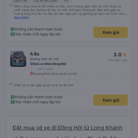
Sạch sẽ
Lái xe an toàn
+5
Mình cũng từng đi rất nhiều xe Bắc nam nhưng gặp toàn xe chở hàng và
chất hàng dọc đường rất lâu và mất thời gian nhưng lan đầu tiên gặp xe
hoàng long A3 trên xe đây đủ tiện nghi sac tại giường xe sạch sẽ thơm tài xế
lo xe thoải mái vui tính sẽ con ung hô nhe
Xem thêm
Không cần thanh toán trước
Xem giá
Xác nhận chỗ ngay lập tức
A Ba
3.0
Giường nằm 42 chỗ
(43 đánh giá)
Bến xe Miền Đông Mới
1 giờ 4 phút
Quảng Bình (Dọc Quốc Lộ 1A)
Chắc do e hên gặp lại xe vs lơ xe dễ tính
Không cần thanh toán trước
Xem giá
Xác nhận chỗ ngay lập tức
Đặt mua vé xe đi Đồng Hới từ Long Khánh