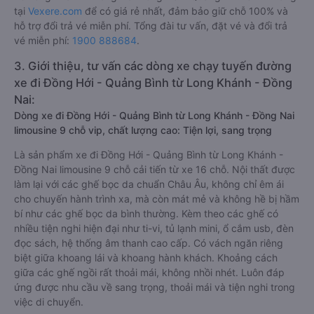
tại
Vexere.com
để có giá rẻ nhất, đảm bảo giữ chỗ 100% và
hỗ trợ đổi trả vé miễn phí. Tổng đài tư vấn, đặt vé và đổi trả
vé miễn phí:
1900 888684
.
3. Giới thiệu, tư vấn các dòng xe chạy tuyến đường
xe đi Đồng Hới - Quảng Bình từ Long Khánh - Đồng
Nai:
Dòng xe đi Đồng Hới - Quảng Bình từ Long Khánh - Đồng Nai
limousine 9 chỗ vip, chất lượng cao: Tiện lợi, sang trọng
Là sản phẩm xe đi Đồng Hới - Quảng Bình từ Long Khánh -
Đồng Nai limousine 9 chỗ cải tiến từ xe 16 chỗ. Nội thất được
làm lại với các ghế bọc da chuẩn Châu Âu, không chỉ êm ái
cho chuyến hành trình xa, mà còn mát mẻ và không hề bị hầm
bí như các ghế bọc da bình thường. Kèm theo các ghế có
nhiều tiện nghi hiện đại như ti-vi, tủ lạnh mini, ổ cắm usb, đèn
đọc sách, hệ thống âm thanh cao cấp. Có vách ngăn riêng
biệt giữa khoang lái và khoang hành khách. Khoảng cách
giữa các ghế ngồi rất thoải mái, không nhồi nhét. Luôn đáp
ứng được nhu cầu về sang trọng, thoải mái và tiện nghi trong
việc di chuyển.