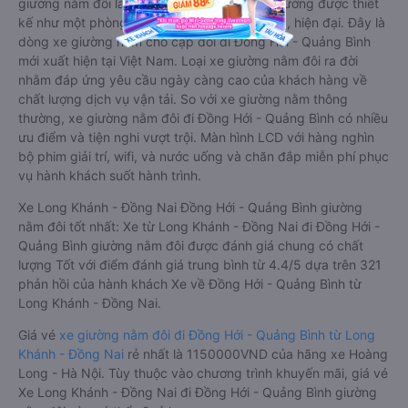
giường nằm đôi là loại xe đặc biệt. Với mỗi giường được thiết
kế như một phòng ngủ khách sạn sang trọng, hiện đại. Đây là
dòng xe giường nằm cho cặp đôi đi Đồng Hới - Quảng Bình
mới xuất hiện tại Việt Nam. Loại xe giường nằm đôi ra đời
nhằm đáp ứng yêu cầu ngày càng cao của khách hàng về
chất lượng dịch vụ vận tải. So với xe giường nằm thông
thường, xe giường nằm đôi đi Đồng Hới - Quảng Bình có nhiều
ưu điểm và tiện nghi vượt trội. Màn hình LCD với hàng nghìn
bộ phim giải trí, wifi, và nước uống và chăn đắp miễn phí phục
vụ hành khách suốt hành trình.
Xe Long Khánh - Đồng Nai Đồng Hới - Quảng Bình giường
nằm đôi tốt nhất: Xe từ Long Khánh - Đồng Nai đi Đồng Hới -
Quảng Bình giường nằm đôi được đánh giá chung có chất
lượng Tốt với điểm đánh giá trung bình từ 4.4/5 dựa trên 321
phản hồi của hành khách Xe về Đồng Hới - Quảng Bình từ
Long Khánh - Đồng Nai.
Giá vé
xe giường nằm đôi đi Đồng Hới - Quảng Bình từ Long
Khánh - Đồng Nai
rẻ nhất là 1150000VND của hãng xe Hoàng
Long - Hà Nội. Tùy thuộc vào chương trình khuyến mãi, giá vé
Xe Long Khánh - Đồng Nai đi Đồng Hới - Quảng Bình giường