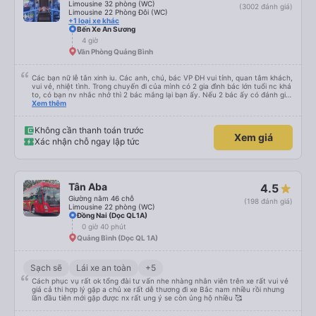
Limousine 32 phòng (WC)
(3002 đánh giá)
Limousine 22 Phòng Đôi (WC)
+1 loại xe khác
Bến Xe An Sương
4 giờ
Văn Phòng Quảng Bình
Các bạn nữ lễ tân xinh iu. Các anh, chú, bác VP ĐH vui tính, quan tâm khách,
vui vẻ, nhiệt tình. Trong chuyến đi của mình có 2 gia đình bác lớn tuổi nc khá
to, có bạn nv nhắc nhở thì 2 bác mắng lại bạn ấy. Nếu 2 bác ấy có đánh giá
xấu thì mình ngược lại nha. Bạn ấy nhắc nhở rất đúng. 2 bác nói rất to. To
Xem thêm
đến lỗi mình ngủ còn mơ được câu chuyện các bác nói với nhau xuất hiện
trong giấc mơ của mình luôn. Nên nếu bạn ấy bị phản ánh thì đừng trừ lương
bạn ấy nha. Nếu bạn ấy bị trừ thì bảo bạn ấy liên hệ sđt của mình, mình hỗ
Không cần thanh toán trước
Xem giá
trợ ạ. Số mình đuôi 666, chuyến ĐH-NT ngày 16/1. À các bạn nữ lễ tân xinh
Xác nhận chỗ ngay lập tức
iu còn đổi cho mình phòng đơn sang đôi xong còn note là (một mình) yêu
luôn. Nhưng phòng đôi mà nằm một thì mỗi lần xe rẽ 1 cái là ✈️ Ít đi xe khách
nhưng đủ để đánh giá 10/10.
Tân Aba
4.5
Giường nằm 46 chỗ
(198 đánh giá)
Limousine 22 phòng (WC)
Đồng Nai (Dọc QL1A)
0 giờ 40 phút
Quảng Bình (Dọc QL 1A)
Sạch sẽ
Lái xe an toàn
+5
Cách phục vụ rất ok tổng đài tư vấn nhe nhàng nhân viên trên xe rất vui vẻ
giá cả thi hợp lý gặp a chủ xe rất dễ thương đi xe Bắc nam nhiều rồi nhưng
lần đầu tiên mới gặp được nx rất ung ý se còn ủng hộ nhiều 🥰