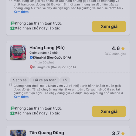
Mình cũng từng đi rất nhiều xe Bắc nam nhưng gặp toàn xe chở hàng và
chất hàng dọc đường rất lâu và mất thời gian nhưng lan đầu tiên gặp xe
hoàng long A3 trên xe đây đủ tiện nghi sac tại giường xe sạch sẽ thơm tài xế
lo xe thoải mái vui tính sẽ con ung hô nhe
Xem thêm
Không cần thanh toán trước
Xem giá
Xác nhận chỗ ngay lập tức
Hoàng Long (Đỏ)
4.6
Giường nằm 42 chỗ
(432 đánh giá)
Đồng Nai (Dọc Quốc lộ 1A)
1 giờ 50 phút
Quảng Bình (Dọc Quốc Lộ 1A)
Sạch sẽ
Lái xe an toàn
+5
Giường nằm thoải mái . Nhân viên vui vẻ nhiệt tình hành khách muốn gì là
được đó 😆 . Tài xế chuyên nghiệp lái xe an toàn . Xe sạch sẽ có ổ sạc tại
giường rất tiện nghi . Xe chạy đúng giờ và được sắp xếp đúng chỗ như đã đặt
. Điểm 10 cho hoàng long đỏ 👍
Xem thêm
Không cần thanh toán trước
Xem giá
Xác nhận chỗ ngay lập tức
Tân Quang Dũng
3.7