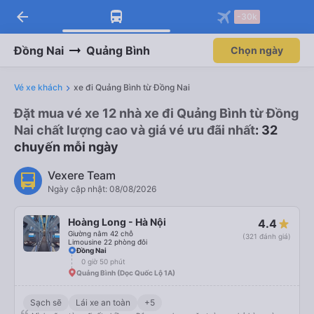
arrow_back
-30k
Đồng Nai
Quảng Bình
Chọn ngày
Vé xe khách
xe đi Quảng Bình từ Đồng Nai
Đặt mua vé xe 12 nhà xe đi Quảng Bình từ Đồng
Nai chất lượng cao và giá vé ưu đãi nhất
: 32
chuyến mỗi ngày
Vexere Team
Ngày cập nhật: 08/08/2026
Hoàng Long - Hà Nội
4.4
Giường nằm 42 chỗ
(321 đánh giá)
Limousine 22 phòng đôi
Đồng Nai
0 giờ 50 phút
Quảng Bình (Dọc Quốc Lộ 1A)
Sạch sẽ
Lái xe an toàn
+5