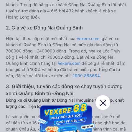
khách. Trong đó hãng xe khách Đồng Nai Quảng Bình tốt nhất
tuyến được đánh giá 4.6/5 bởi 432 hành khách là nhà xe
Hoàng Long (Đỏ).
2. Giá vé xe Đồng Nai Quảng Bình
Hiện tại, theo cập nhật mới nhất của
Vexere.com
, giá vé xe
khách đi Quảng Bình từ Đồng Nai có mức giá dao động từ
700000 đồng - 2400000 đồng. Trong đó, nhà xe Lộc Thủy
có giá vé rẻ nhất, chỉ 700000 đồng. Đặt vé xe Đồng Nai
Quảng Bình chính hãng tại
Vexere.com
để có giá rẻ nhất, đảm
bảo giữ chỗ 100% và hỗ trợ đổi trả vé miễn phí. Tổng đài tư
vấn, đặt vé và đổi trả vé miễn phí:
1900 888684
.
3. Giới thiệu, tư vấn các dòng xe chạy tuyến đường
xe đi Quảng Bình từ Đồng Nai:
Dòng xe đi Quảng Bình từ Đồng Nai limousine 9 chỗ vip, chất
lượng cao: Tiện lợi, sang trọng
Là sản phẩm xe đi Quảng Bình từ Đồng Nai limousine 9 chỗ
cải tiến từ xe 16 chỗ. Nội thất được làm lại với các ghế bọc da
chuẩn Châu Âu, không chỉ êm ái cho chuyến hành trình xa, mà