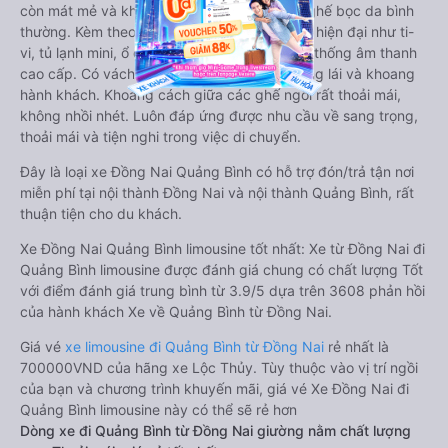
còn mát mẻ và không hề bị hầm bí như các ghế bọc da bình
thường. Kèm theo các ghế có nhiều tiện nghi hiện đại như ti-
vi, tủ lạnh mini, ổ cắm usb, đèn đọc sách, hệ thống âm thanh
cao cấp. Có vách ngăn riêng biệt giữa khoang lái và khoang
hành khách. Khoảng cách giữa các ghế ngồi rất thoải mái,
không nhồi nhét. Luôn đáp ứng được nhu cầu về sang trọng,
thoải mái và tiện nghi trong việc di chuyển.
Đây là loại xe Đồng Nai Quảng Bình có hỗ trợ đón/trả tận nơi
miễn phí tại nội thành Đồng Nai và nội thành Quảng Bình, rất
thuận tiện cho du khách.
Xe Đồng Nai Quảng Bình limousine tốt nhất: Xe từ Đồng Nai đi
Quảng Bình limousine được đánh giá chung có chất lượng Tốt
với điểm đánh giá trung bình từ 3.9/5 dựa trên 3608 phản hồi
của hành khách Xe về Quảng Bình từ Đồng Nai.
Giá vé
xe limousine đi Quảng Bình từ Đồng Nai
rẻ nhất là
700000VND của hãng xe Lộc Thủy. Tùy thuộc vào vị trí ngồi
của bạn và chương trình khuyến mãi, giá vé Xe Đồng Nai đi
Quảng Bình limousine này có thể sẽ rẻ hơn
Dòng xe đi Quảng Bình từ Đồng Nai giường nằm chất lượng