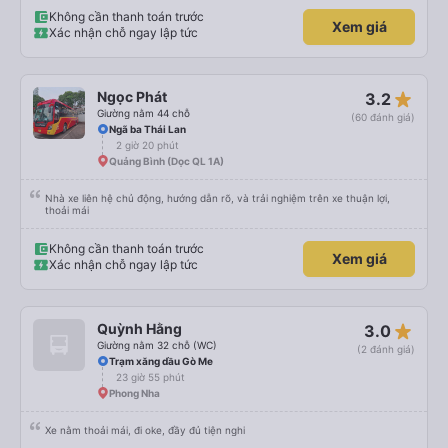
Không cần thanh toán trước
Xem giá
Xác nhận chỗ ngay lập tức
star_rate
Ngọc Phát
3.2
Giường nằm 44 chỗ
(60 đánh giá)
Ngã ba Thái Lan
2 giờ 20 phút
Quảng Bình (Dọc QL 1A)
Nhà xe liên hệ chủ động, hướng dẫn rõ, và trải nghiệm trên xe thuận lợi,
thoải mái
Không cần thanh toán trước
Xem giá
Xác nhận chỗ ngay lập tức
star_rate
Quỳnh Hằng
3.0
Giường nằm 32 chỗ (WC)
(2 đánh giá)
Trạm xăng dầu Gò Me
23 giờ 55 phút
Phong Nha
Xe nằm thoải mái, đi oke, đầy đủ tiện nghi