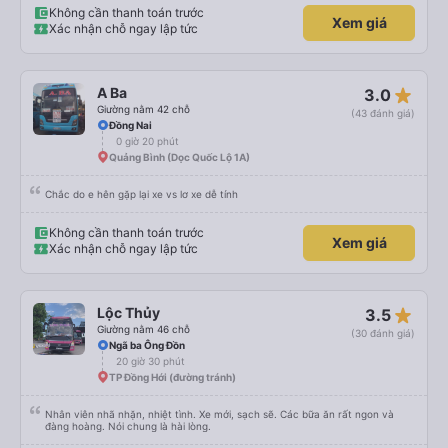
Không cần thanh toán trước
Xem giá
Xác nhận chỗ ngay lập tức
star_rate
A Ba
3.0
Giường nằm 42 chỗ
(43 đánh giá)
Đồng Nai
0 giờ 20 phút
Quảng Bình (Dọc Quốc Lộ 1A)
Chắc do e hên gặp lại xe vs lơ xe dễ tính
Không cần thanh toán trước
Xem giá
Xác nhận chỗ ngay lập tức
star_rate
Lộc Thủy
3.5
Giường nằm 46 chỗ
(30 đánh giá)
Ngã ba Ông Đồn
20 giờ 30 phút
TP Đồng Hới (đường tránh)
Nhân viên nhã nhặn, nhiệt tình. Xe mới, sạch sẽ. Các bữa ăn rất ngon và
đàng hoàng. Nói chung là hài lòng.