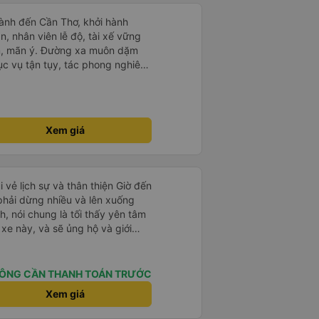
ành đến Cần Thơ, khởi hành
n, nhân viên lễ độ, tài xế vững
ục vụ tận tụy, tác phong nghiêm
 kim tiền vội vã. Xã hội loạn đạo.
thành, kính chúc nhà xe ngày một
Xem giá
i vẻ lịch sự và thân thiện Giờ đến
 phải dừng nhiều và lên xuống
, nói chung là tối thấy yên tâm
xe này, và sẽ ủng hộ và giới
g dịch vụ của nhà xe này
ÔNG CẦN THANH TOÁN TRƯỚC
Xem giá