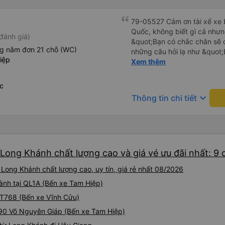
79-05527 Cảm ơn tài xế xe b
Quốc, không biết gì cả nhưn
đánh giá)
&quot;Bạn có chắc chắn sẽ 
ng nằm đơn 21 chỗ (WC)
những câu hỏi lạ như &quot;
iệp
sạn của chúng tôi không?&q
Xem thêm
của mọi thứ. Vốn dĩ tôi đến
báo lúc đó nhưng tài xế bảo
c
và thậm chí còn đón tôi tại 
keyboard_arrow_down
Thông tin chi tiết
buổi sáng. ngu ngốc đến mức 
tài xế không ở đó, tôi vẫn đ
nó chắc hẳn rất nguy hiểm..
buýt 79-05527 rất nhiều tài
không biết gì nhưng tài xế đ
 Long Khánh chất lượng cao và giá vé ưu đãi nhất: 9
liên tục hỏi trên Google Ma
hỏi những câu hỏi kỳ lạ, &q
Long Khánh chất lượng cao, uy tín, giá rẻ nhất 08/2026
khách sạn của chúng tôi khô
2h30 sáng nhưng lúc đó khô
hành tại QL1A (Bến xe Tam Hiệp)
ngủ thêm và đợi ở trạm xăn
 DT768 (Bến xe Vĩnh Cửu)
bằng xe limousine vào buổi sá
990 Võ Nguyên Giáp (Bến xe Tam Hiệp)
vì tôi trông ngu ngốc quá.. 
tài xế thì sẽ rất nguy hiểm..