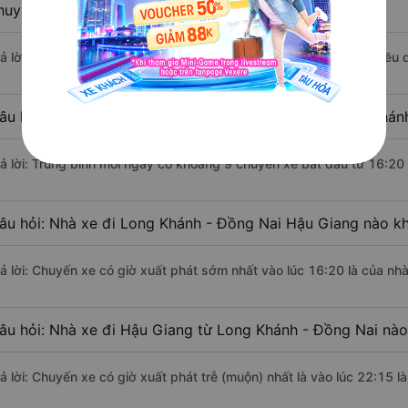
huyển bằng xe khách?
rả lời: Đoạn đường đi Hậu Giang từ Long Khánh - Đồng Nai có chiều
âu hỏi: Mỗi ngày có bao nhiêu chuyến xe khách Long Khán
rả lời: Trung bình mỗi ngày có khoảng 9 chuyến xe bắt đầu từ 16:20
âu hỏi: Nhà xe đi Long Khánh - Đồng Nai Hậu Giang nào k
rả lời: Chuyến xe có giờ xuất phát sớm nhất vào lúc 16:20 là của nh
âu hỏi: Nhà xe đi Hậu Giang từ Long Khánh - Đồng Nai nào 
rả lời: Chuyến xe có giờ xuất phát trễ (muộn) nhất là vào lúc 22:15 l