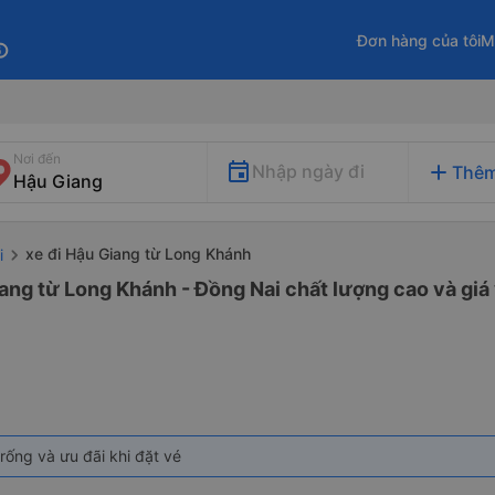
Đơn hàng của tôi
M
fo
Nơi đến
add
Nhập ngày đi
Thêm
xe đi Hậu Giang từ Long Khánh
i
ang từ Long Khánh - Đồng Nai chất lượng cao và giá 
rống và ưu đãi khi đặt vé