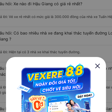
âu hỏi: Xe nào đi Hậu Giang có giá rẻ nhất?
rả lời: Vé xe rẻ nhất có mức giá là 300.000 đồng của nhà xe Tuấn Hi
âu hỏi: Có bao nhiêu nhà xe đang khai thác tuyến đường L
iang ?
ả lời: Hiện tại có 3 nhà xe khai thác tuyến đường.
âu hỏi: Từ Long Khánh - Đồng Nai đi Hậu Giang mất bao nh
hách?
rả lời: Thời gian di chuyển bằng xe khách từ Long Khánh - Đồng Nai 
 giao thông thuận lợi.
âu hỏi: Khoảng cách từ Long Khánh - Đồng Nai đi Hậu Gian