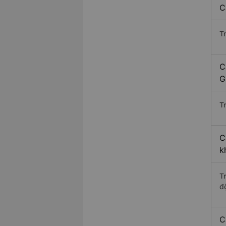
C
T
C
G
Tr
C
k
T
độ
C