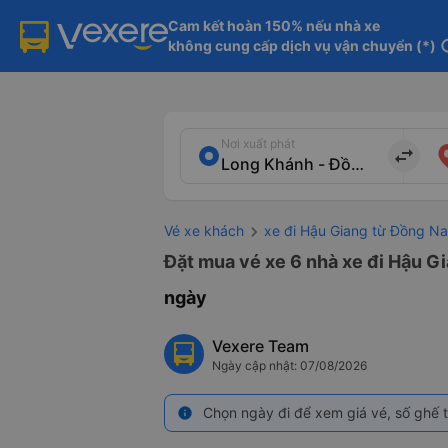
Cam kết hoàn 150% nếu nhà xe

không cung cấp dịch vụ vận chuyển (*)
in
Nơi xuất phát
import_export
Vé xe khách
xe đi Hậu Giang từ Đồng Na
Đặt mua vé xe 6 nhà xe đi Hậu Gi
ngày
Vexere Team
Ngày cập nhật: 07/08/2026
Chọn ngày đi để xem giá vé, số ghế t
info