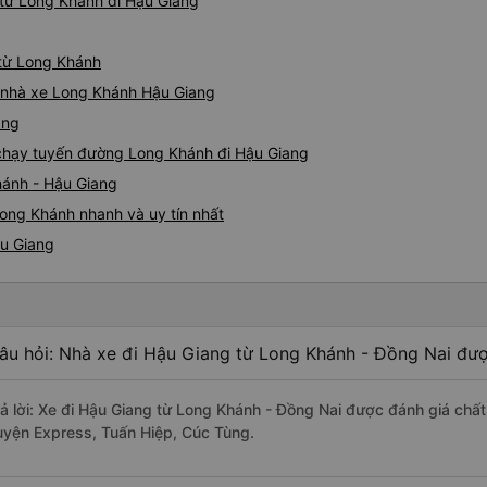
từ Long Khánh đi Hậu Giang
05527 Cảm ơn tài xế xe nhưn
cách thực hiện, hãy xem Go
nào, &quot;B Bạn bị sao vậy
 từ Long Khánh
bạn vậy?&quot; Bây giờ là 2:
iá nhà xe Long Khánh Hậu Giang
bằng xe bu lông Limousine. Tô
ang
tôi quá ngu ngốc. Tôi vẫn đ
nếu không có tài xế... Cảm ơ
e chạy tuyến đường Long Khánh đi Hậu Giang
hánh - Hậu Giang
ong Khánh nhanh và uy tín nhất
ậu Giang
âu hỏi: Nhà xe đi Hậu Giang từ Long Khánh - Đồng Nai đượ
rả lời: Xe đi Hậu Giang từ Long Khánh - Đồng Nai được đánh giá chất
uyện Express, Tuấn Hiệp, Cúc Tùng.