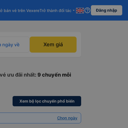
help_outline
Đăng nhập
ở bán vé trên Vexere
Trở thành đối tác
arrow_drop_down
Xem giá
 ngày về
vé ưu đãi nhất
: 9 chuyến mỗi
Xem bộ lọc chuyến phổ biến
Chọn ngày