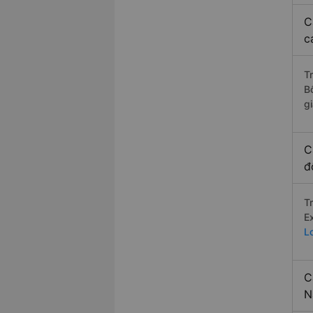
C
c
T
B
g
C
đ
T
E
L
C
N