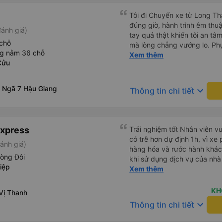
Tôi đi Chuyến xe từ Long Th
đúng giờ, hành trình êm thuậ
ánh giá)
tay quả thật khiến tôi an tâm, mãn ý. Đường xa muôn dặm
chỗ
mà lòng chẳng vướng lo. Ph
ng nằm 36 chỗ
cẩn, hiếm thấy giữa thời buổi
Xem thêm
Cửu
Xin gửi lời tán dương chân 
hưng thịnh, vạn lộ bình an.”
 Ngã 7 Hậu Giang
keyboard_arrow_down
Thông tin chi tiết
Express
Trải nghiệm tốt Nhân viên vu
có trễ hơn dự định 1h, vì xe
ánh giá)
hàng hóa và rước hành khách
hòng Đôi
khi sử dụng dịch vụ của nhà 
iệp
thiệu cho người thân sử dụn
Xem thêm
KH
Vị Thanh
keyboard_arrow_down
Thông tin chi tiết