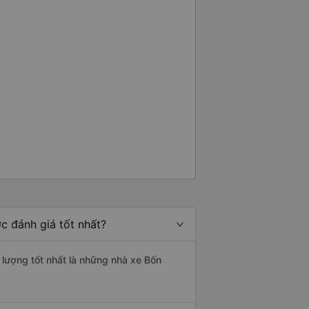
g rất nhiều. Nếu bạn chưa biết
ogle Maps hoạt động như thế
?&quot; Chuyện gì xảy ra với
30 và tôi đang nói về nó. ạn
i nghĩ tài xế đã giúp tôi vì nhìn
ang nghĩ rằng sẽ rất nguy hiểm
n các bạn rất nhiều.
c đánh giá tốt nhất?
 lượng tốt nhất là những nhà xe Bốn