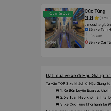
Cúc Tùng
Xác nhận tức thì
3.8
star
(3790 
Limousine giườ
Bến xe Tam H
3h30m
Bến xe Cái Tắ
Đặt mua vé xe đi Hậu Giang từ
Tư vấn TOP 3 xe khách đi Hậu Giang từ 
🚌 1. Xe Bốn Luyện Express khởi 
🚌 2. Xe Tuấn Hiệp khởi hành tại
🚌 3. Xe Cúc Tùng khởi hành tại 