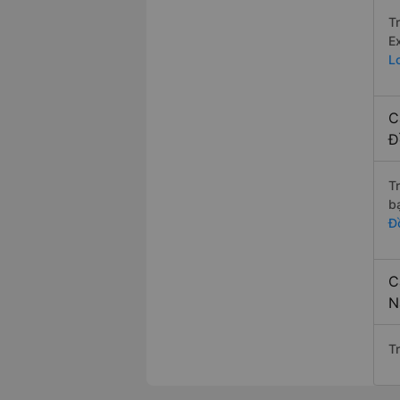
T
E
L
C
Đ
T
b
Đ
C
N
T