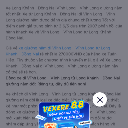
Xe Long Khánh - Đồng Nai Vĩnh Long - Vĩnh Long giường nằm
tốt nhất: Xe từ Long Khánh - Đồng Nai đi Vĩnh Long - Vĩnh
Long giường nằm được đánh giá chung chất lượng Tốt với
điểm đánh giá trung bình từ 3.6/5 dựa trên 2007 phản hồi của
hành khách Xe về Vĩnh Long - Vĩnh Long từ Long Khánh -
Đồng Nai.
Giá vé
xe giường nằm đi Vĩnh Long - Vĩnh Long từ Long
Khánh - Đồng Nai
rẻ nhất là 270000VND của hãng xe Tuấn
Hiệp. Tùy thuộc vào chương trình khuyến mãi, giá vé Xe Long
Khánh - Đồng Nai đi Vĩnh Long - Vĩnh Long giường nằm này
có thể sẽ rẻ hơn.
Dòng xe đi Vĩnh Long - Vĩnh Long từ Long Khánh - Đồng Nai
giường nằm đôi: Riêng tư, đầy đủ tiện nghi
Xe khách đi Vĩnh Long - Vĩnh Long từ Long Khánh - Đồng Nai
giường nằm đôi là loại xe đặc biệt. Với mỗi giường được thiết
kế như một phòng ngủ khách sạn sang trọng, hiện đại. Đây là
dòng xe giường nằm cho cặp đôi đi Vĩnh Long - Vĩnh Long
mới xuất hiện tại Việt Nam. Loại xe giường nằm đôi ra đời
nhằm đáp ứng yêu cầu ngày càng cao của khách hàng về