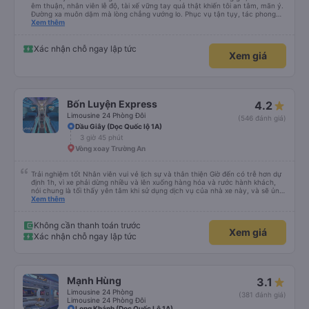
êm thuận, nhân viên lễ độ, tài xế vững tay quả thật khiến tôi an tâm, mãn ý.
Đường xa muôn dặm mà lòng chẳng vướng lo. Phục vụ tận tụy, tác phong
nghiêm cẩn, hiếm thấy giữa thời buổi kim tiền vội vã. Xã hội loạn đạo. Xin gửi
Xem thêm
lời tán dương chân thành, kính chúc nhà xe ngày một hưng thịnh, vạn lộ bình
an.”
Xác nhận chỗ ngay lập tức
Xem giá
Bốn Luyện Express
4.2
Limousine 24 Phòng Đôi
(546 đánh giá)
Dầu Giây (Dọc Quốc lộ 1A)
3 giờ 45 phút
Vòng xoay Trường An
Trải nghiệm tốt Nhân viên vui vẻ lịch sự và thân thiện Giờ đến có trễ hơn dự
định 1h, vì xe phải dừng nhiều và lên xuống hàng hóa và rước hành khách,
nói chung là tối thấy yên tâm khi sử dụng dịch vụ của nhà xe này, và sẽ ủng
hộ và giới thiệu cho người thân sử dụng dịch vụ của nhà xe này
Xem thêm
Không cần thanh toán trước
Xem giá
Xác nhận chỗ ngay lập tức
Mạnh Hùng
3.1
Limousine 24 Phòng
(381 đánh giá)
Limousine 24 Phòng Đôi
Long Khánh (Dọc Quốc Lộ 1A)