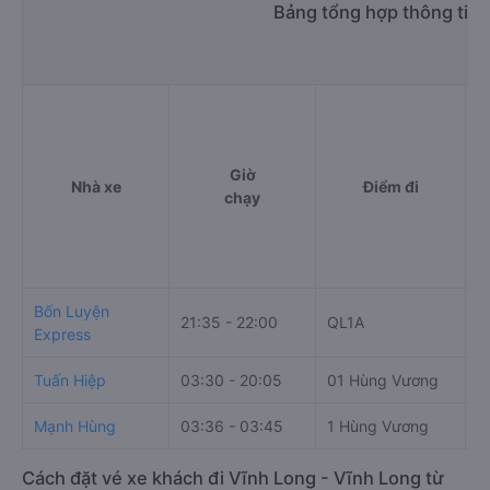
Bảng tổng hợp thông tin 
Giờ
Nhà xe
Điểm đi
chạy
Bốn Luyện
21:35 - 22:00
QL1A
C
Express
Tuấn Hiệp
03:30 - 20:05
01 Hùng Vương
V
Mạnh Hùng
03:36 - 03:45
1 Hùng Vương
V
Cách đặt vé xe khách đi Vĩnh Long - Vĩnh Long từ