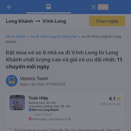
arrow_back
Tải app Vexere ngay!
Tải app Vexere
-30k
Mở app
Mở app
Nhận ưu đãi thành viên độc
-30k/ghế khi đặt vé máy bay qua
quyền
app
Long Khánh
Vĩnh Long
Chọn ngày
Vé xe khách
xe đi Vĩnh Long từ Đồng Nai
xe đi Vĩnh Long từ Long
Khánh
Đặt mua vé xe 6 nhà xe đi Vĩnh Long từ Long
Khánh chất lượng cao và giá vé ưu đãi nhất
: 11
chuyến mỗi ngày
Vexere Team
Ngày cập nhật: 07/08/2026
Tuấn Hiệp
4.1
Giường nằm 40 chỗ
(1659 đánh giá)
Limousine giường nằm 36 chỗ
Bến xe Long Khánh
6 giờ 20 phút
Vĩnh Long - Dọc Quốc Lộ 1A
Tôi đi Chuyến xe từ Long Thành đến Cần Thơ, khởi hành đúng giờ, hành trình