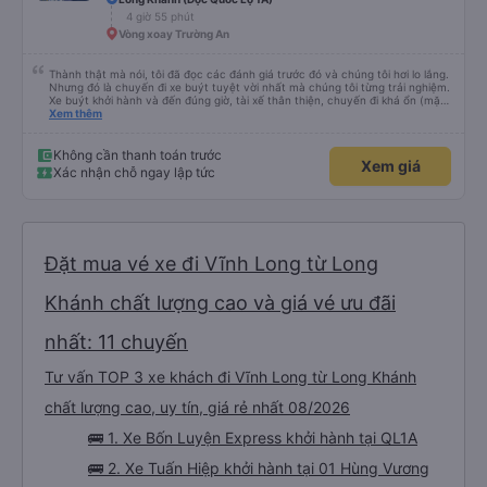
4 giờ 55 phút
Vòng xoay Trường An
Thành thật mà nói, tôi đã đọc các đánh giá trước đó và chúng tôi hơi lo lắng.
Nhưng đó là chuyến đi xe buýt tuyệt vời nhất mà chúng tôi từng trải nghiệm.
Xe buýt khởi hành và đến đúng giờ, tài xế thân thiện, chuyến đi khá ổn (mặc
dù vẫn hơi xóc, nhưng đó là đặc trưng của Việt Nam ^^), và chỗ ngồi thoải
Xem thêm
mái. Chúng tôi thực sự rất hài lòng.
Không cần thanh toán trước
Xem giá
Xác nhận chỗ ngay lập tức
Đặt mua vé xe đi Vĩnh Long từ Long
Khánh chất lượng cao và giá vé ưu đãi
nhất: 11 chuyến
Tư vấn TOP 3 xe khách đi Vĩnh Long từ Long Khánh
chất lượng cao, uy tín, giá rẻ nhất 08/2026
🚌 1. Xe Bốn Luyện Express khởi hành tại QL1A
🚌 2. Xe Tuấn Hiệp khởi hành tại 01 Hùng Vương