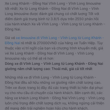
Xe Long Khánh - Đồng Nai Vĩnh Long - Vĩnh Long limousine
tốt nhất: Xe từ Long Khánh - Đồng Nai đi Vĩnh Long - Vĩnh
Long limousine được đánh giá chung có chất lượng Tốt với
điểm đánh giá trung bình từ 3.8/5 dựa trên 2550 phản hồi
của hành khách Xe về Vĩnh Long - Vĩnh Long từ Long Khánh -
Đồng Nai.
Giá vé
xe limousine đi Vĩnh Long - Vĩnh Long từ Long Khánh -
Đồng Nai
rẻ nhất là 270000VND của hãng xe Tuấn Hiệp. Tùy
thuộc vào vị trí ngồi của bạn và chương trình khuyến mãi, giá
vé Xe Long Khánh - Đồng Nai đi Vĩnh Long - Vĩnh Long
limousine này có thể sẽ rẻ hơn
Dòng xe đi Vĩnh Long - Vĩnh Long từ Long Khánh - Đồng Nai
giường nằm chất lượng cao: Thoải mái, giá cả tốt nhất
Những nhà xe đi Vĩnh Long - Vĩnh Long từ Long Khánh -
Đồng Nai đều sở hữu những xe giường nằm chất lượng cao.
Trên xe được trang bị đầy đủ các trang thiết bị hiện đại phục
vụ cho nhu cầu di chuyển của hành khách. Bên cạnh đó, các
hãng xe khách Long Khánh - Đồng Nai Vĩnh Long - Vĩnh Long
luôn chú trọng đến chất lượng dịch vụ, không ngừng cải thiện
để mang đến trải nghiệm hoàn hảo cho hành khách.