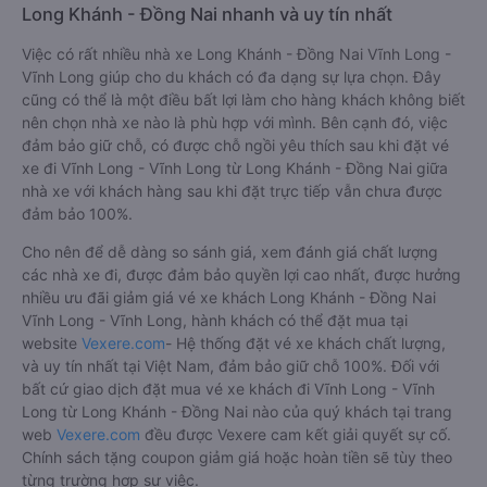
Long Khánh - Đồng Nai nhanh và uy tín nhất
Việc có rất nhiều nhà xe Long Khánh - Đồng Nai Vĩnh Long -
Vĩnh Long giúp cho du khách có đa dạng sự lựa chọn. Đây
cũng có thể là một điều bất lợi làm cho hàng khách không biết
nên chọn nhà xe nào là phù hợp với mình. Bên cạnh đó, việc
đảm bảo giữ chỗ, có được chỗ ngồi yêu thích sau khi đặt vé
xe đi Vĩnh Long - Vĩnh Long từ Long Khánh - Đồng Nai giữa
nhà xe với khách hàng sau khi đặt trực tiếp vẫn chưa được
đảm bảo 100%.
Cho nên để dễ dàng so sánh giá, xem đánh giá chất lượng
các nhà xe đi, được đảm bảo quyền lợi cao nhất, được hưởng
nhiều ưu đãi giảm giá vé xe khách Long Khánh - Đồng Nai
Vĩnh Long - Vĩnh Long, hành khách có thể đặt mua tại
website
Vexere.com
- Hệ thống đặt vé xe khách chất lượng,
và uy tín nhất tại Việt Nam, đảm bảo giữ chỗ 100%. Đối với
bất cứ giao dịch đặt mua vé xe khách đi Vĩnh Long - Vĩnh
Long từ Long Khánh - Đồng Nai nào của quý khách tại trang
web
Vexere.com
đều được Vexere cam kết giải quyết sự cố.
Chính sách tặng coupon giảm giá hoặc hoàn tiền sẽ tùy theo
từng trường hợp sự việc.