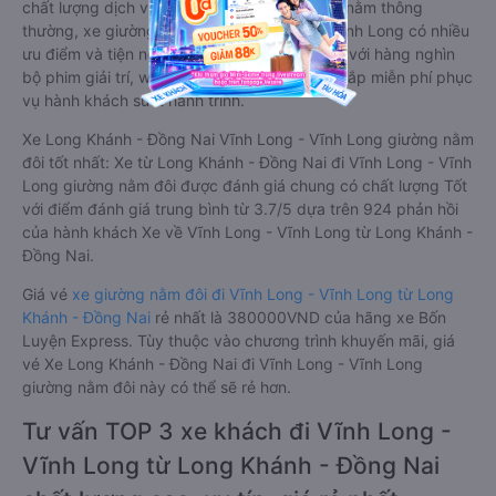
chất lượng dịch vụ vận tải. So với xe giường nằm thông
thường, xe giường nằm đôi đi Vĩnh Long - Vĩnh Long có nhiều
ưu điểm và tiện nghi vượt trội. Màn hình LCD với hàng nghìn
bộ phim giải trí, wifi, và nước uống và chăn đắp miễn phí phục
vụ hành khách suốt hành trình.
Xe Long Khánh - Đồng Nai Vĩnh Long - Vĩnh Long giường nằm
đôi tốt nhất: Xe từ Long Khánh - Đồng Nai đi Vĩnh Long - Vĩnh
Long giường nằm đôi được đánh giá chung có chất lượng Tốt
với điểm đánh giá trung bình từ 3.7/5 dựa trên 924 phản hồi
của hành khách Xe về Vĩnh Long - Vĩnh Long từ Long Khánh -
Đồng Nai.
Giá vé
xe giường nằm đôi đi Vĩnh Long - Vĩnh Long từ Long
Khánh - Đồng Nai
rẻ nhất là 380000VND của hãng xe Bốn
Luyện Express. Tùy thuộc vào chương trình khuyến mãi, giá
vé Xe Long Khánh - Đồng Nai đi Vĩnh Long - Vĩnh Long
giường nằm đôi này có thể sẽ rẻ hơn.
Tư vấn TOP 3 xe khách đi Vĩnh Long -
Vĩnh Long từ Long Khánh - Đồng Nai