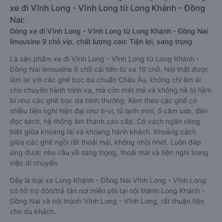
xe đi Vĩnh Long - Vĩnh Long từ Long Khánh - Đồng
Nai:
Dòng xe đi Vĩnh Long - Vĩnh Long từ Long Khánh - Đồng Nai
limousine 9 chỗ vip, chất lượng cao: Tiện lợi, sang trọng
Là sản phẩm xe đi Vĩnh Long - Vĩnh Long từ Long Khánh -
Đồng Nai limousine 9 chỗ cải tiến từ xe 16 chỗ. Nội thất được
làm lại với các ghế bọc da chuẩn Châu Âu, không chỉ êm ái
cho chuyến hành trình xa, mà còn mát mẻ và không hề bị hầm
bí như các ghế bọc da bình thường. Kèm theo các ghế có
nhiều tiện nghi hiện đại như ti-vi, tủ lạnh mini, ổ cắm usb, đèn
đọc sách, hệ thống âm thanh cao cấp. Có vách ngăn riêng
biệt giữa khoang lái và khoang hành khách. Khoảng cách
giữa các ghế ngồi rất thoải mái, không nhồi nhét. Luôn đáp
ứng được nhu cầu về sang trọng, thoải mái và tiện nghi trong
việc di chuyển.
Đây là loại xe Long Khánh - Đồng Nai Vĩnh Long - Vĩnh Long
có hỗ trợ đón/trả tận nơi miễn phí tại nội thành Long Khánh -
Đồng Nai và nội thành Vĩnh Long - Vĩnh Long, rất thuận tiện
cho du khách.