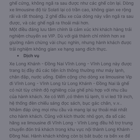
ghế cứng, không ngã ra sau được như các ghế còn lại. Dòng
xe limousine độ từ Solati lại có trần cao, không gian xe rộng
rãi và rất thoáng. 2 ghế đầu xe của dòng này vẫn ngã ra sau
được, và các ghế ngã ra thoải mái hơn.
Một điều đáng lưu tâm chính là cảm xúc khi khách hàng trải
nghiệm chuyến xe VIP. Dù với giá thành chỉ nhỉnh hơn xe
giường nằm chừng vài chục nghìn, nhưng hành khách được
trải nghiệm không gian xe hạng sang đích thực.
Dịch vụ
Xe Long Khánh - Đồng Nai Vĩnh Long - Vĩnh Long này được
trang bị đầy đủ các tiện ích thông thường như máy lạnh,
chăn đắp, nước uống. Điểm cộng cho dòng xe limousine Vip
đi Vĩnh Long - Vĩnh Long từ Long Khánh - Đồng Nai là ghế
có nút tùy chỉnh độ nghiêng của ghế phù hợp với nhu cầu
của hành khách. Xe có Wifi ,có thêm tủ lạnh, ti vi led 19 inch,
hệ thống đèn chiếu sáng đọc sách, bục gác chân, v.v..
Nhằm đáp ứng mọi nhu cầu và mang lại sự thoải mái nhất
cho hành khách. Cũng với kích thước nhỏ gọn, đa số các
hãng xe limousine đi Vĩnh Long - Vĩnh Long đều hỗ trợ trung
chuyển đón trả khách trong khu vực nội thành Long Khánh -
Đồng Nai. Hành khách không còn bị bắt buộc ra bến xe để