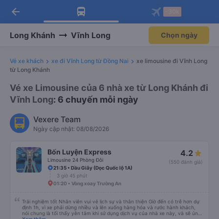
arrow_back
Tải app Vexere ngay!
Tải app Vexere
-30k
Mở app
Mở app
Nhận ưu đãi thành viên độc
-30k/ghế khi đặt vé máy bay qua
quyền
app
Long Khánh
Vĩnh Long
Chọn ngày
Vé xe khách
xe đi Vĩnh Long từ Đồng Nai
xe limousine đi Vĩnh Long
từ Long Khánh
Vé xe Limousine của 6 nhà xe từ Long Khánh đi
Vĩnh Long
: 6 chuyến mỗi ngày
Vexere Team
Ngày cập nhật: 08/08/2026
Bốn Luyện Express
4.2
Limousine 24 Phòng Đôi
(550 đánh giá)
21:35 • Dầu Giây (Dọc Quốc lộ 1A)
3 giờ 45 phút
01:20 • Vòng xoay Trường An
Trải nghiệm tốt Nhân viên vui vẻ lịch sự và thân thiện Giờ đến có trễ hơn dự
định 1h, vì xe phải dừng nhiều và lên xuống hàng hóa và rước hành khách,
nói chung là tối thấy yên tâm khi sử dụng dịch vụ của nhà xe này, và sẽ ủng