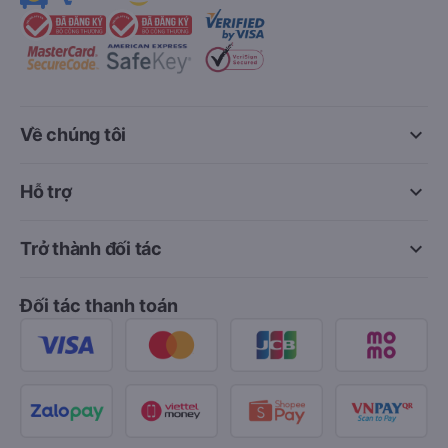
keyboard_arrow_down
Về chúng tôi
keyboard_arrow_down
Hỗ trợ
keyboard_arrow_down
Trở thành đối tác
Đối tác thanh toán