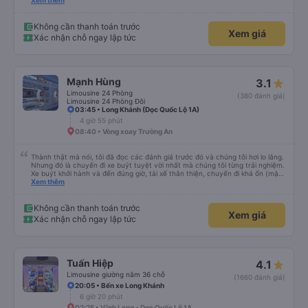
hộ và giới thiệu cho người thân sử dụng dịch vụ của nhà xe này
Xem thêm
Không cần thanh toán trước
Xem giá
Xác nhận chỗ ngay lập tức
Mạnh Hùng
3.1
Limousine 24 Phòng
(380 đánh giá)
Limousine 24 Phòng Đôi
03:45 • Long Khánh (Dọc Quốc Lộ 1A)
4 giờ 55 phút
08:40 • Vòng xoay Trường An
Thành thật mà nói, tôi đã đọc các đánh giá trước đó và chúng tôi hơi lo lắng.
Nhưng đó là chuyến đi xe buýt tuyệt vời nhất mà chúng tôi từng trải nghiệm.
Xe buýt khởi hành và đến đúng giờ, tài xế thân thiện, chuyến đi khá ổn (mặc
dù vẫn hơi xóc, nhưng đó là đặc trưng của Việt Nam ^^), và chỗ ngồi thoải
Xem thêm
mái. Chúng tôi thực sự rất hài lòng.
Không cần thanh toán trước
Xem giá
Xác nhận chỗ ngay lập tức
Tuấn Hiệp
4.1
Limousine giường nằm 36 chỗ
(1660 đánh giá)
20:05 • Bến xe Long Khánh
6 giờ 20 phút
02:25 • Vĩnh Long - Dọc Quốc Lộ 1A