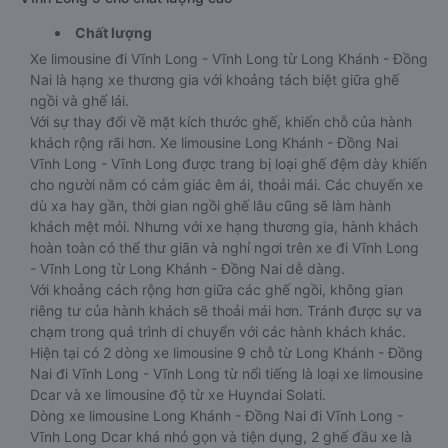
Chất lượng
Xe limousine đi Vĩnh Long - Vĩnh Long từ Long Khánh - Đồng
Nai là hạng xe thương gia với khoảng tách biệt giữa ghế
ngồi và ghế lái.
Với sự thay đổi về mặt kích thước ghế, khiến chỗ của hành
khách rộng rãi hơn. Xe limousine Long Khánh - Đồng Nai
Vĩnh Long - Vĩnh Long được trang bị loại ghế đệm dày khiến
cho người nằm có cảm giác êm ái, thoải mái. Các chuyến xe
dù xa hay gần, thời gian ngồi ghế lâu cũng sẽ làm hành
khách mệt mỏi. Nhưng với xe hạng thương gia, hành khách
hoàn toàn có thể thư giãn và nghỉ ngơi trên xe đi Vĩnh Long
- Vĩnh Long từ Long Khánh - Đồng Nai dễ dàng.
Với khoảng cách rộng hơn giữa các ghế ngồi, không gian
riêng tư của hành khách sẽ thoải mái hơn. Tránh được sự va
chạm trong quá trình di chuyển với các hành khách khác.
Hiện tại có 2 dòng xe limousine 9 chỗ từ Long Khánh - Đồng
Nai đi Vĩnh Long - Vĩnh Long từ nổi tiếng là loại xe limousine
Dcar và xe limousine độ từ xe Huyndai Solati.
Dòng xe limousine Long Khánh - Đồng Nai đi Vĩnh Long -
Vĩnh Long Dcar khá nhỏ gọn và tiện dụng, 2 ghế đầu xe là