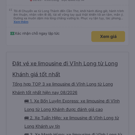
Tôi đi Chuyến xe từ Long Thành đến Cần Thơ, khởi hành đúng giờ, hành trình
êm thuận, nhân viên lễ độ, tài xế vững tay quả thật khiến tôi an tâm, mãn ý.
Đường xa muôn dặm mà lòng chẳng vướng lo. Phục vụ tận tụy, tác phong
nghiêm cẩn, hiếm thấy giữa thời buổi kim tiền vội vã. Xã hội loạn đạo. Xin gửi
Xem thêm
lời tán dương chân thành, kính chúc nhà xe ngày một hưng thịnh, vạn lộ bình
an.”
Xác nhận chỗ ngay lập tức
Xem giá
Đặt vé xe limousine đi Vĩnh Long từ Long
Khánh giá tốt nhất
Tổng hợp TOP 3 xe limousine đi Vĩnh Long từ Long
Khánh tốt nhất hiện nay 08/2026
🚌 1. Xe Bốn Luyện Express: xe limousine đi Vĩnh
Long từ Long Khánh được đánh giá cao
🚌 2. Xe Tuấn Hiệp: xe limousine đi Vĩnh Long từ
Long Khánh uy tín
🚌 3. Xe Mạnh Hùng: xe limousine đi Vĩnh Long từ