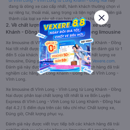
đi Vĩnh Long - Vĩnh Long từ Long Khánh - Đồng Nai
này
đang là dòng xe cao cấp nhất, hành khách thường chọn vì
sự riêng tư, thoải mái, sang trọng và tiện nghi. Tất nhiên giá
thành của loại xe này sẽ cao hơn các loại khác.
2. Về chất lượng, review, đánh giá nhà xe Long
Khánh - Đồng Nai Vĩnh Long - Vĩnh Long limousine
Xe limousine đi Vĩnh Long - Vĩnh Long từ Long Khánh - Đồng
Nai tốt nhất được phân loại chất lượng dựa trên đánh giá từ 1
đến 5 của khách hàng với các tiêu chí như: Chất lượng xe
limousine, Đúng giờ, Chất lượng phục vụ trên
Vexere.com
.
Đánh giá này được viết trực tiếp bởi các khách hàng đã trải
nghiệm các hãng Xe Long Khánh - Đồng Nai đi Vĩnh Long -
Vĩnh Long.
Xe limousine đi Vĩnh Long - Vĩnh Long từ Long Khánh - Đồng
Nai được phân loại chất lượng tốt nhất là xe Bốn Luyện
Express đi Vĩnh Long - Vĩnh Long từ Long Khánh - Đồng Nai
đạt 4.2 / 5 điểm dựa trên các tiêu chí như: Chất lượng xe,
Đúng giờ, Chất lượng phục vụ.
Đánh giá này được viết trực tiếp bởi các khách hàng đã trải
nghiệm dịch vụ của các hãng xe limousine đi Long Khánh -