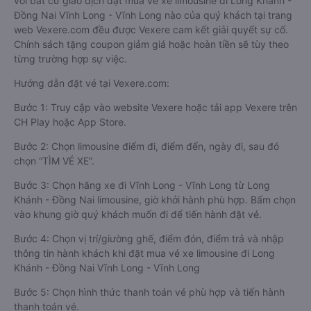
với bất cứ giao dịch đặt mua vé xe limousine đi Long Khánh -
Đồng Nai Vĩnh Long - Vĩnh Long nào của quý khách tại trang
web Vexere.com đều được Vexere cam kết giải quyết sự cố.
Chính sách tặng coupon giảm giá hoặc hoàn tiền sẽ tùy theo
từng trường hợp sự việc.
Hướng dẫn đặt vé tại Vexere.com:
Bước 1: Truy cập vào website Vexere hoặc tải app Vexere trên
CH Play hoặc App Store.
Bước 2: Chọn limousine điểm đi, điểm đến, ngày đi, sau đó
chọn “TÌM VÉ XE”.
Bước 3: Chọn hãng xe đi Vĩnh Long - Vĩnh Long từ Long
Khánh - Đồng Nai limousine, giờ khởi hành phù hợp. Bấm chọn
vào khung giờ quý khách muốn đi để tiến hành đặt vé.
Bước 4: Chọn vị trí/giường ghế, điểm đón, điểm trả và nhập
thông tin hành khách khi đặt mua vé xe limousine đi Long
Khánh - Đồng Nai Vĩnh Long - Vĩnh Long
Bước 5: Chọn hình thức thanh toán vé phù hợp và tiến hành
thanh toán vé.