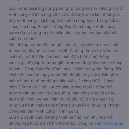
Loại xe limousine giường phòng từ Long Khánh - Đồng Nai đi
Vĩnh Long - Vĩnh Long 20 - 22 chỗ được chia làm 2 tầng, 2
dãy và 6 hàng, mỗi hàng là 2 cabin riêng biệt. Trong mỗi xe
limousine Long Khánh - Đồng Nai Vĩnh Long - Vĩnh Long
cabin được trang bị rất nhiều tiện ích phục vụ hành khách
suốt hành trình.
Mỗi phòng, cabin đều có gối nằm rời, có gối ôm, có cái mền
to hơn và dây an toàn seat belt. Giường rộng và dài hơn hai
loại trên, có thể lăn lộn thoải mái. Đặc biệt là hệ thống
massage sẽ giúp bạn thư giãn trong những giờ nằm xe Long
Khánh - Đồng Nai đến Vĩnh Long - Vĩnh Long dài. Bảng điều
khiển chính nằm ngay cạnh đầu để tiện tay tuỳ chỉnh gồm:
một cái nút to đùng để gọi tiếp viên, 2 cổng USB , 1 jack
cắm 3.5mm và 3 cái nút có biểu tượng nguồn dùng để
tắt/mở dàn đèn chính của buồng nằm chạy dọc trên đầu,
đèn dưới chân và màn hình tv có đầy đủ phim chuẩn HD
phục vụ hành khách giải trí trong chuyến đi từ Long Khánh -
Đồng Nai đến Vĩnh Long - Vĩnh Long.
Lưu ý 2 cabin cuối thường thiết kế nhỏ hơn phù hợp với
những người có thân hình nhỏ nhắn. Dòng
xe cabin limousine