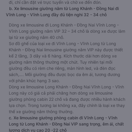
đi, chỉ cần đặt vé trực tuyến và chờ xe đến đón.
b. Xe limousine giường nằm từ Long Khánh - Đồng Nai đi
Vĩnh Long - Vĩnh Long đầy đủ tiện nghi 32 - 34 chỗ
Dòng xe limousine đi Long Khánh - Đồng Nai Vĩnh Long -
Vĩnh Long giường nằm VIP 32 – 34 chỗ là dòng xe được làm
lại từ xe giường nằm 40 chỗ.
Sơ đồ ghế của loại xe đi Vĩnh Long - Vĩnh Long từ Long
Khánh - Đồng Nai limousine giường nằm VIP này được thiết
kế 2 tầng, 3 dãy và 6 hàng. Kích thước dài hơn dòng xe
giường nằm thông thường một chút. Tuy nhiên tại mỗi
giường đều có rèm che riêng, màn hình led, và đèn đọc
sách,…. Mỗi giường đều được bọc da êm ái, tương đương
với phân khúc hạng 3 sao.
Dòng xe limousine Long Khánh - Đồng Nai Vĩnh Long - Vĩnh
Long này có giá cả phải chăng hơn dòng xe limousine
giường phòng cabin 22 chỗ và đang được nhiều hành khách
lựa chọn. Trong tương lai không xa, đây chính là loại xe thay
thế xe giường nằm thông thường.
c. Xe limousine giường phòng cabin đi Vĩnh Long - Vĩnh
Long từ Long Khánh - Đồng Nai VIP sang trọng, êm ái, chất
lượng dịch vụ cao 20 -22 chỗ