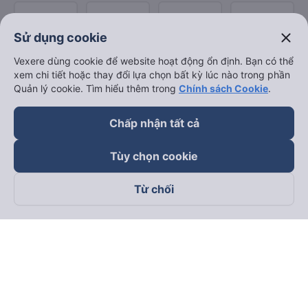
close
Sử dụng cookie
Vexere dùng cookie để website hoạt động ổn định. Bạn có thể
xem chi tiết hoặc thay đổi lựa chọn bất kỳ lúc nào trong phần
Quản lý cookie. Tìm hiểu thêm trong
Chính sách Cookie
.
Chấp nhận tất cả
Tùy chọn cookie
Từ chối
Theo dõi chúng tôi trên
Facebook
Tiktok
Youtube
Công ty TNHH Thương Mại Dịch Vụ Vexere
Địa chỉ đăng ký kinh doanh: 8C Chữ Đồng Tử, Phường Tân