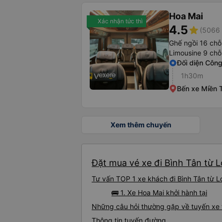
Hoa Mai
Xác nhận tức thì
4.5
star
(5066 
Ghế ngồi 16 chỗ
Limousine 9 chỗ
Đối diện Côn
1h30m
Bến xe Miền 
Xem thêm chuyến
Đặt mua vé xe đi Bình Tân từ 
Tư vấn TOP 1 xe khách đi Bình Tân từ L
🚌 1. Xe Hoa Mai khởi hành tại
Những câu hỏi thường gặp về tuyến xe 
Thông tin tuyến đường