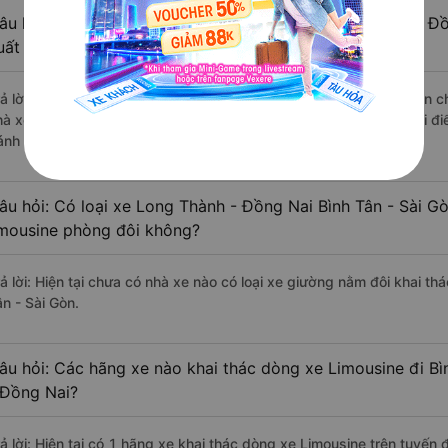
âu hỏi: Review xe đi Bình Tân - Sài Gòn từ Long Thành - Đồ
uất sắc, cao cấp nhất?
rả lời: Những hãng xe đi Long Thành - Đồng Nai Bình Tân - Sài Gòn ch
hà xe Hoa Mai đi Bình Tân - Sài Gòn từ Long Thành - Đồng Nai với đ
ánh giá của khách hàng).
âu hỏi: Có loại xe Long Thành - Đồng Nai Bình Tân - Sài G
imousine phòng đôi không?
rả lời: Hiện tại chưa có nhà xe nào có loại xe giường nằm đôi khai t
ân - Sài Gòn.
âu hỏi: Các hãng xe nào khai thác dòng xe Limousine đi Bì
 Đồng Nai?
rả lời: Hiện tại có 1 hãng xe khai thác dòng xe Limousine trên tuyến