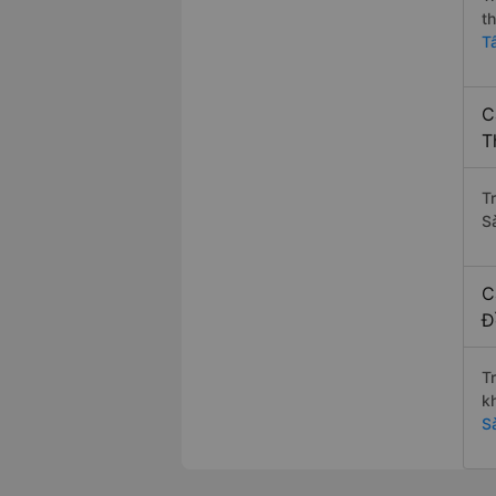
t
T
C
T
T
S
C
Đ
T
k
S