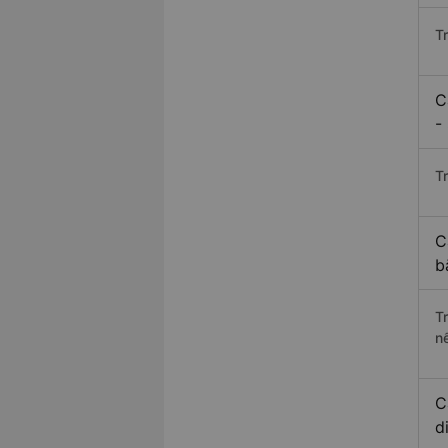
T
C
-
Tr
C
b
T
n
C
d