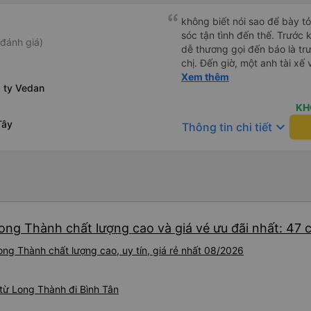
không biết nói sao để bày t
sóc tận tình đến thế. Trước 
đánh giá)
dễ thương gọi đến báo là trư
chị. Đến giờ, một anh tài xế 
ở chỗ nào e đến đón. Tuy đ
Xem thêm
g ty Vedan
vẫn rất cố gắng chạy cho k
khác trên xe nhưng xe lại đi
KH
Mình để ý lần nào gọi khách 
Tây
keyboard_arrow_down
Thông tin chi tiết
nhỏ nhẹ đó đón khách, khôn
Thiệc là ưng hết sức. Nhất đị
Long Thành chất lượng cao và giá vé ưu đãi nhất: 47
ong Thành chất lượng cao, uy tín, giá rẻ nhất 08/2026
từ Long Thành đi Bình Tân