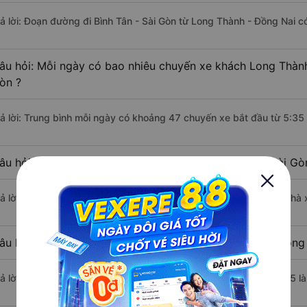
rả lời: Đoạn đường đi Bình Tân - Sài Gòn từ Long Thành - Đồng Nai c
âu hỏi: Mỗi ngày có bao nhiêu chuyến xe khách Long Thành 
òn ?
rả lời: Trung bình mỗi ngày có khoảng 47 chuyến xe bắt đầu từ 5:35
âu hỏi: Nhà xe đi Long Thành - Đồng Nai Bình Tân - Sài G
rả lời: Chuyến xe có giờ xuất phát sớm nhất vào lúc 5:35 là của nhà
âu hỏi: Nhà xe đi Bình Tân - Sài Gòn từ Long Thành - Đồng 
rả lời: Chuyến xe có giờ xuất phát trễ (muộn) nhất là vào lúc 18:45 l