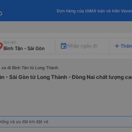
Đơn hàng của tôi
Mở bán vé trên Vexe
fo
Nơi đến
add
Nhập ngày đi
Thêm
xe đi Bình Tân từ Long Thành
ân - Sài Gòn từ Long Thành - Đồng Nai chất lượng cao
rống và ưu đãi khi đặt vé