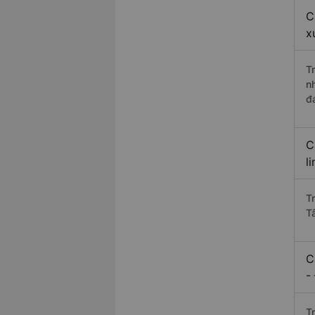
C
x
T
n
đ
C
l
T
T
C
-
T