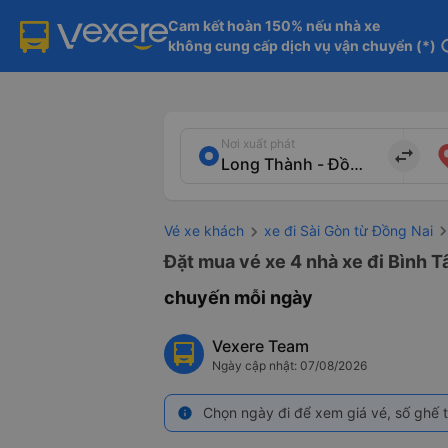
Cam kết hoàn 150% nếu nhà xe

không cung cấp dịch vụ vận chuyển (*)
in
Nơi xuất phát
import_export
Vé xe khách
xe đi Sài Gòn từ Đồng Nai
Đặt mua vé xe 4 nhà xe đi Bình T
chuyến mỗi ngày
Vexere Team
Ngày cập nhật: 07/08/2026
Chọn ngày đi để xem giá vé, số ghế t
info