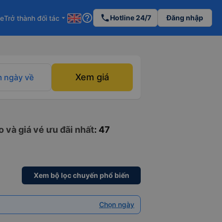
help_outline
phone
Hotline 24/7
Đăng nhập
re
Trở thành đối tác
arrow_drop_down
Xem giá
 ngày về
 và giá vé ưu đãi nhất
: 47
Xem bộ lọc chuyến phổ biến
Chọn ngày