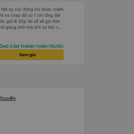
ỏ hết sự xúc động khi được chăm
khi xe chạy đã có 1 chị tổng đài
ớc giờ đi 30p tài xế sẽ gọi đón
với giọng nhỏ nhẹ lịch sử hỏi: chị
ường hơi đông nhưng anh tài xế
ịp chuyến bay của 1 hành khách
 rất êm, không dằn sốc gì hết.
ÔNG CẦN THANH TOÁN TRƯỚC
anh tài xế cũng với cái giọng
Xem giá
g như các xe khác mình từng đi.
nh sẽ đi lại lần sau
 chuyến