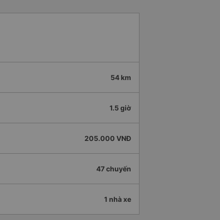
54 km
1.5 giờ
205.000 VNĐ
47 chuyến
1 nhà xe