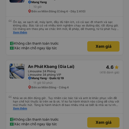
Mang Yang
10 giờ
Bến xe Miền Đông (Cổng 4 - Dãy 2 A10)
Ổn áp, xe sạch sẽ, máy lạnh, đầy đủ tiện ích, có cả sạc đt nhanh và sạc
không dây. Bác tài có vẻ nhiều kinh nghiệm chạy xe đường dài, rất đúng giờ.
Có thằng em theo phụ xe chắc lính mới, lễ phép, dễ thương, từ từ phát huy
nhé em trai. 😊
Xem thêm
Không cần thanh toán trước
Xem giá
Xác nhận chỗ ngay lập tức
An Phát Kbang (Gia Lai)
4.6
Limousine 24 Phòng
(418 đánh giá)
Limousine 34 phòng VIP
Mang Yang - Quốc lộ 19
11 giờ 50 phút
Bến xe Miền Đông - Cổng 4
Nhà xe ok đón đúng giờ . Tuy nhiên các bác tài và anh lơ khắc phục vấn đề
hạn chế hút thuốc lá trên xe là ok. Vì ko fai hành khách nào cũng dễ chịu với
mùi thuốc hút. Từng là hành khách đi bao nhiêu nhà xe biết là nhà xe tư nhân
, nhưng hãy theo cách vận hành của Phương Trang Busline, từ tổng đài cho
Xem thêm
tới nội quy... Vé có mắc 1 chúc cũng chấp nhận đc..
Không cần thanh toán trước
Xem giá
Xác nhận chỗ ngay lập tức