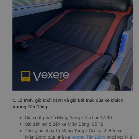
c. Lộ trình, giờ khởi hành và giờ kết thúc của xe khách
Vương Tấn Dũng
Giờ xuất phát ở Mang Yang - Gia Lai: 17:30
Giờ đến nơi ở Bến xe Miền Đông: 05:18
Thời gian chạy từ Mang Yang - Gia Lai đi Bến xe
Miền Đông của nhà xe
Vương Tấn Dũng
khoảng: 11.8