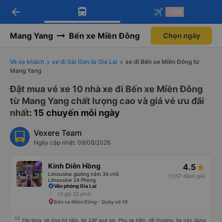
arrow_back
Tải app Vexere ngay!
Tải app Vexere
-30k
Mở app
Mở app
Nhận ưu đãi thành viên độc
-30k/ghế khi đặt vé máy bay qua
quyền
app
Mang Yang
Bến xe Miền Đông
Chọn ngày
Vé xe khách
xe đi Sài Gòn từ Gia Lai
xe đi Bến xe Miền Đông từ
Mang Yang
Đặt mua vé xe 10 nhà xe đi Bến xe Miền Đông
từ Mang Yang chất lượng cao và giá vé ưu đãi
nhất
: 15 chuyến mỗi ngày
Vexere Team
Ngày cập nhật: 09/08/2026
Kính Diên Hồng
4.5
Limousine giường nằm 34 chỗ
(1257 đánh giá)
Limousine 24 Phòng
Văn phòng Gia Lai
10 giờ 20 phút
Bến xe Miền Đông - Quầy vé 19
Hài lòng, sẽ ủng hộ tiếp. Xe 24P quá xịn. Phụ xe hiền, dễ thương. Xe này dùng