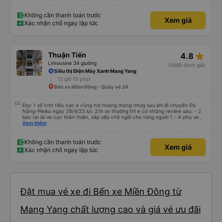
Không cần thanh toán trước
Xem giá
Xác nhận chỗ ngay lập tức
star_rate
Thuận Tiến
4.8
Limousine 34 giường
(5489 đánh giá)
Siêu thị Điện Máy Xanh Mang Yang
12 giờ 15 phút
Bến xe Miền Đông - Quầy vé 24
Đọc 1 số cmt tiêu cực e cũng hơi hoang mang nhưg sau khi đi chuyến Đà
Nẵng-Pleiku ngày 29/4/23 lúc 21h xe thường thì e có những review sau: - 2
bác tài lái xe cực thân thiện, sắp xếp chỗ ngồi cho từng người 1 - A phụ xe
dui tính, chắc cùng tần số nên nói câu nào là cười câu đó - Xe xuất bến đúg
Xem thêm
giờ, trước giờ đi có nv điện thông báo trước, thái độ phục vụ tốt. - Cơ sở vật
chất bình thường, do đặt xe thường nên cũng k đòi hỏi gì nhìu hơn. Nhưng
nhìn chug khá ổn, có dừng lại để đi vệ sinh.
Không cần thanh toán trước
Xem giá
Xác nhận chỗ ngay lập tức
Đặt mua vé xe đi Bến xe Miền Đông từ
Mang Yang chất lượng cao và giá vé ưu đãi