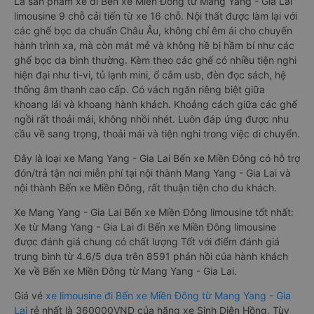
Là sản phẩm xe đi Bến xe Miền Đông từ Mang Yang - Gia Lai
limousine 9 chỗ cải tiến từ xe 16 chỗ. Nội thất được làm lại với
các ghế bọc da chuẩn Châu Âu, không chỉ êm ái cho chuyến
hành trình xa, mà còn mát mẻ và không hề bị hầm bí như các
ghế bọc da bình thường. Kèm theo các ghế có nhiều tiện nghi
hiện đại như ti-vi, tủ lạnh mini, ổ cắm usb, đèn đọc sách, hệ
thống âm thanh cao cấp. Có vách ngăn riêng biệt giữa
khoang lái và khoang hành khách. Khoảng cách giữa các ghế
ngồi rất thoải mái, không nhồi nhét. Luôn đáp ứng được nhu
cầu về sang trọng, thoải mái và tiện nghi trong việc di chuyển.
Đây là loại xe Mang Yang - Gia Lai Bến xe Miền Đông có hỗ trợ
đón/trả tận nơi miễn phí tại nội thành Mang Yang - Gia Lai và
nội thành Bến xe Miền Đông, rất thuận tiện cho du khách.
Xe Mang Yang - Gia Lai Bến xe Miền Đông limousine tốt nhất:
Xe từ Mang Yang - Gia Lai đi Bến xe Miền Đông limousine
được đánh giá chung có chất lượng Tốt với điểm đánh giá
trung bình từ 4.6/5 dựa trên 8591 phản hồi của hành khách
Xe về Bến xe Miền Đông từ Mang Yang - Gia Lai.
Giá vé
xe limousine đi Bến xe Miền Đông từ Mang Yang - Gia
Lai
rẻ nhất là 360000VND của hãng xe Sinh Diên Hồng. Tùy