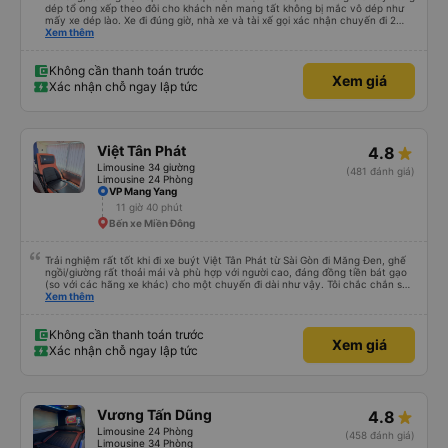
dép tổ ong xếp theo đôi cho khách nên mang tất không bị mắc vô dép như
mấy xe dép lào. Xe đi đúng giờ, nhà xe và tài xế gọi xác nhận chuyến đi 2
cuộc trong buổi sáng ngày đi. Gần tới giờ đi khách nào chưa ra kịp phụ xe có
Xem thêm
gọi nhắc. Giờ dự kiến trả sát sao. Đi từ BXMD - Dak Doa đón trả đúng nơi.
Thấy review tài xế hút thuốc nhưng xe mình đi nằm giường số 2 gần đầu xe
thì không thấy tài xế hút thuốc. Nói chung là nên đi xe 24P nhà này.
Không cần thanh toán trước
Xem giá
Xác nhận chỗ ngay lập tức
Việt Tân Phát
4.8
Limousine 34 giường
(481 đánh giá)
Limousine 24 Phòng
VP Mang Yang
11 giờ 40 phút
Bến xe Miền Đông
Trải nghiệm rất tốt khi đi xe buýt Việt Tân Phát từ Sài Gòn đi Măng Đen, ghế
ngồi/giường rất thoải mái và phù hợp với người cao, đáng đồng tiền bát gạo
(so với các hãng xe khác) cho một chuyến đi dài như vậy. Tôi chắc chắn sẽ
sử dụng lại sau.
Xem thêm
Không cần thanh toán trước
Xem giá
Xác nhận chỗ ngay lập tức
Vương Tấn Dũng
4.8
Limousine 24 Phòng
(458 đánh giá)
Limousine 34 Phòng