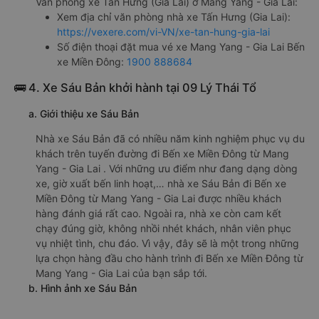
Văn phòng xe Tấn Hưng (Gia Lai) ở Mang Yang - Gia Lai:
Xem địa chỉ văn phòng nhà xe Tấn Hưng (Gia Lai):
https://vexere.com/vi-VN/xe-tan-hung-gia-lai
Số điện thoại đặt mua vé xe Mang Yang - Gia Lai Bến
xe Miền Đông:
1900 888684
🚌 4. Xe Sáu Bản khởi hành tại 09 Lý Thái Tổ
a. Giới thiệu xe Sáu Bản
Nhà xe Sáu Bản đã có nhiều năm kinh nghiệm phục vụ du
khách trên tuyến đường đi Bến xe Miền Đông từ Mang
Yang - Gia Lai . Với những ưu điểm như đang dạng dòng
xe, giờ xuất bến linh hoạt,… nhà xe Sáu Bản đi Bến xe
Miền Đông từ Mang Yang - Gia Lai được nhiều khách
hàng đánh giá rất cao. Ngoài ra, nhà xe còn cam kết
chạy đúng giờ, không nhồi nhét khách, nhân viên phục
vụ nhiệt tình, chu đáo. Vì vậy, đây sẽ là một trong những
lựa chọn hàng đầu cho hành trình đi Bến xe Miền Đông từ
Mang Yang - Gia Lai của bạn sắp tới.
b. Hình ảnh xe Sáu Bản