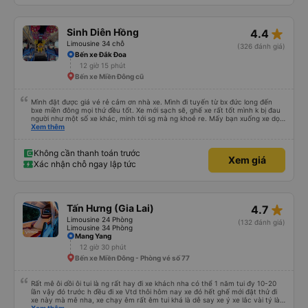
star_rate
Sinh Diên Hồng
4.4
Limousine 34 chỗ
(326 đánh giá)
Bến xe Đắk Đoa
12 giờ 15 phút
Bến xe Miền Đông cũ
Mình đặt được giá vé rẻ cảm ơn nhà xe. Mình đi tuyến từ bx đức long đến
bxe miền đông mọi thứ đều tốt. Xe mới sạch sẽ, ghế xe rất tốt mình k bị đau
người như một số xe khác, minh tới sg mà ng khoẻ re. Mấy bạn xuống xe dọc
đg để ý xíu là ổn.
Xem thêm
Không cần thanh toán trước
Xem giá
Xác nhận chỗ ngay lập tức
star_rate
Tấn Hưng (Gia Lai)
4.7
Limousine 24 Phòng
(132 đánh giá)
Limousine 34 Phòng
Mang Yang
12 giờ 30 phút
Bến xe Miền Đông - Phòng vé số 77
Rất mê ôi dồi ôi tui là ng rất hay đi xe khách nha có thể 1 năm tui đy 10-20
lần vậy đó trước h đều đi xe Vtd thôi hôm nay xe đó hết ghế mới đặt thử đi
xe này mà mê nha, xe chạy êm rất êm tui khá là dễ say xe ý xe lắc vài tý là