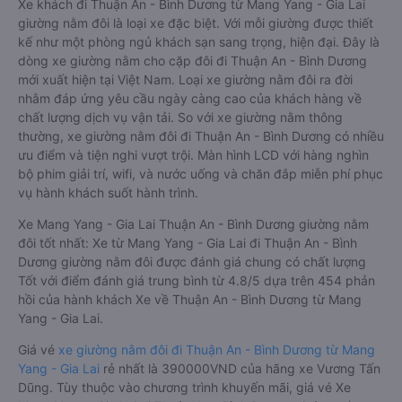
Xe khách đi Thuận An - Bình Dương từ Mang Yang - Gia Lai
giường nằm đôi là loại xe đặc biệt. Với mỗi giường được thiết
kế như một phòng ngủ khách sạn sang trọng, hiện đại. Đây là
dòng xe giường nằm cho cặp đôi đi Thuận An - Bình Dương
mới xuất hiện tại Việt Nam. Loại xe giường nằm đôi ra đời
nhằm đáp ứng yêu cầu ngày càng cao của khách hàng về
chất lượng dịch vụ vận tải. So với xe giường nằm thông
thường, xe giường nằm đôi đi Thuận An - Bình Dương có nhiều
ưu điểm và tiện nghi vượt trội. Màn hình LCD với hàng nghìn
bộ phim giải trí, wifi, và nước uống và chăn đắp miễn phí phục
vụ hành khách suốt hành trình.
Xe Mang Yang - Gia Lai Thuận An - Bình Dương giường nằm
đôi tốt nhất: Xe từ Mang Yang - Gia Lai đi Thuận An - Bình
Dương giường nằm đôi được đánh giá chung có chất lượng
Tốt với điểm đánh giá trung bình từ 4.8/5 dựa trên 454 phản
hồi của hành khách Xe về Thuận An - Bình Dương từ Mang
Yang - Gia Lai.
Giá vé
xe giường nằm đôi đi Thuận An - Bình Dương từ Mang
Yang - Gia Lai
rẻ nhất là 390000VND của hãng xe Vương Tấn
Dũng. Tùy thuộc vào chương trình khuyến mãi, giá vé Xe