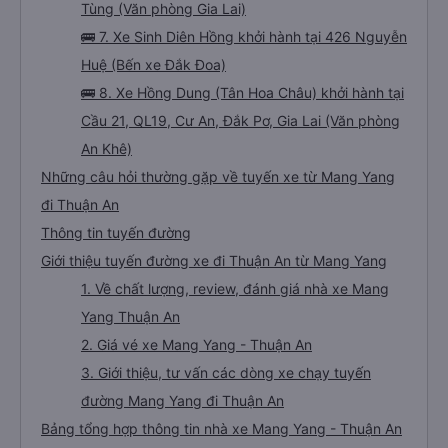
Tùng (Văn phòng Gia Lai)
🚌 7. Xe Sinh Diên Hồng khởi hành tại 426 Nguyễn
Huệ (Bến xe Đắk Đoa)
🚌 8. Xe Hồng Dung (Tân Hoa Châu) khởi hành tại
Cầu 21, QL19, Cư An, Đắk Pơ, Gia Lai (Văn phòng
An Khê)
Những câu hỏi thường gặp về tuyến xe từ Mang Yang
đi Thuận An
Thông tin tuyến đường
Giới thiệu tuyến đường xe đi Thuận An từ Mang Yang
1. Về chất lượng, review, đánh giá nhà xe Mang
Yang Thuận An
2. Giá vé xe Mang Yang - Thuận An
3. Giới thiệu, tư vấn các dòng xe chạy tuyến
đường Mang Yang đi Thuận An
Bảng tổng hợp thông tin nhà xe Mang Yang - Thuận An