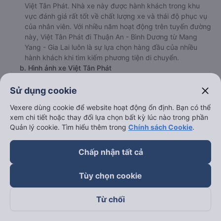
Việt Tân Phát. Nhà xe này được hành khách trong khu
vực đánh giá rất tốt về chất lượng xe và thái độ phục vụ
của nhân viên. Với nhiều năm hoạt động trên tuyến đường
này, Việt Tân Phát đi Thuận An - Bình Dương từ Mang
Yang - Gia Lai luôn là sự lựa chọn hàng đầu của nhiều
hành khách khi tìm kiếm phương tiện di chuyển.
b. Hình ảnh xe Việt Tân Phát
close
Sử dụng cookie
Vexere dùng cookie để website hoạt động ổn định. Bạn có thể
xem chi tiết hoặc thay đổi lựa chọn bất kỳ lúc nào trong phần
Quản lý cookie. Tìm hiểu thêm trong
Chính sách Cookie
.
Chấp nhận tất cả
Tùy chọn cookie
Từ chối