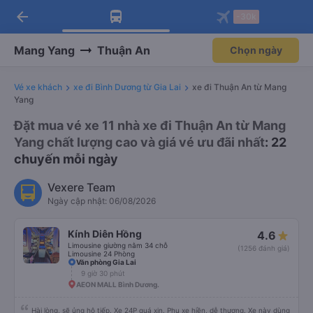
arrow_back
Tải app Vexere ngay!
Tải app Vexere
-30k
Mở app
Mở app
Nhận ưu đãi thành viên độc
-30k/ghế khi đặt vé máy bay qua
quyền
app
Mang Yang
Thuận An
Chọn ngày
Vé xe khách
xe đi Bình Dương từ Gia Lai
xe đi Thuận An từ Mang
Yang
Đặt mua vé xe 11 nhà xe đi Thuận An từ Mang
Yang chất lượng cao và giá vé ưu đãi nhất
: 22
chuyến mỗi ngày
Vexere Team
Ngày cập nhật: 06/08/2026
Kính Diên Hồng
4.6
Limousine giường nằm 34 chỗ
(1256 đánh giá)
Limousine 24 Phòng
Văn phòng Gia Lai
9 giờ 30 phút
AEON MALL Bình Dương.
Hài lòng, sẽ ủng hộ tiếp. Xe 24P quá xịn. Phụ xe hiền, dễ thương. Xe này dùng