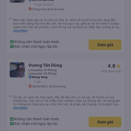
11 giờ 30 phút
Cổng chào Bình Dương
Mình đặt được giá vé rẻ cảm ơn nhà xe. Mình đi tuyến từ bx đức long đến
bxe miền đông mọi thứ đều tốt. Xe mới sạch sẽ, ghế xe rất tốt mình k bị đau
người như một số xe khác, minh tới sg mà ng khoẻ re. Mấy bạn xuống xe dọc
đg để ý xíu là ổn.
Xem thêm
Không cần thanh toán trước
Xem giá
Xác nhận chỗ ngay lập tức
Vương Tấn Dũng
4.8
Limousine 24 Phòng
(456 đánh giá)
Limousine 34 Phòng
Mang Yang
9 giờ
AEON MALL Bình Dương
Ổn áp, xe sạch sẽ, máy lạnh, đầy đủ tiện ích, có cả sạc đt nhanh và sạc
không dây. Bác tài có vẻ nhiều kinh nghiệm chạy xe đường dài, rất đúng giờ.
Có thằng em theo phụ xe chắc lính mới, lễ phép, dễ thương, từ từ phát huy
nhé em trai. 😊
Xem thêm
Không cần thanh toán trước
Xem giá
Xác nhận chỗ ngay lập tức