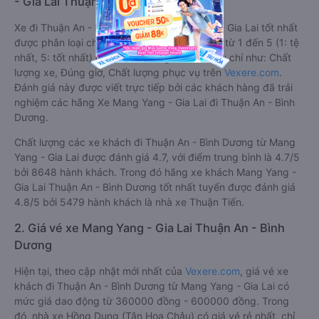
- Gia Lai Thuận An - Bình Dương
Xe đi Thuận An - Bình Dương từ Mang Yang - Gia Lai tốt nhất
được phân loại chất lượng dựa trên đánh giá từ 1 đến 5 (1: tệ
nhất, 5: tốt nhất) của khách hàng với các tiêu chí như: Chất
lượng xe, Đúng giờ, Chất lượng phục vụ trên
Vexere.com
.
Đánh giá này được viết trực tiếp bởi các khách hàng đã trải
nghiệm các hãng Xe Mang Yang - Gia Lai đi Thuận An - Bình
Dương.
Chất lượng các xe khách đi Thuận An - Bình Dương từ Mang
Yang - Gia Lai được đánh giá 4.7, với điểm trung bình là 4.7/5
bởi 8648 hành khách. Trong đó hãng xe khách Mang Yang -
Gia Lai Thuận An - Bình Dương tốt nhất tuyến được đánh giá
4.8/5 bởi 5479 hành khách là nhà xe Thuận Tiến.
2. Giá vé xe Mang Yang - Gia Lai Thuận An - Bình
Dương
Hiện tại, theo cập nhật mới nhất của
Vexere.com
, giá vé xe
khách đi Thuận An - Bình Dương từ Mang Yang - Gia Lai có
mức giá dao động từ 360000 đồng - 600000 đồng. Trong
đó, nhà xe Hồng Dung (Tân Hoa Châu) có giá vé rẻ nhất, chỉ