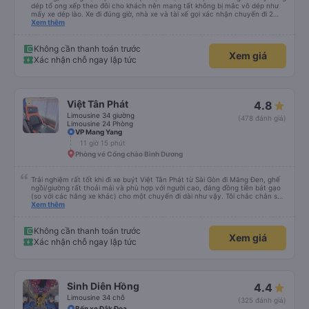
dép tổ ong xếp theo đôi cho khách nên mang tất không bị mắc vô dép như
mấy xe dép lào. Xe đi đúng giờ, nhà xe và tài xế gọi xác nhận chuyến đi 2
cuộc trong buổi sáng ngày đi. Gần tới giờ đi khách nào chưa ra kịp phụ xe có
Xem thêm
gọi nhắc. Giờ dự kiến trả sát sao. Đi từ BXMD - Dak Doa đón trả đúng nơi.
Thấy review tài xế hút thuốc nhưng xe mình đi nằm giường số 2 gần đầu xe
thì không thấy tài xế hút thuốc. Nói chung là nên đi xe 24P nhà này.
Không cần thanh toán trước
Xem giá
Xác nhận chỗ ngay lập tức
Việt Tân Phát
4.8
Limousine 34 giường
(478 đánh giá)
Limousine 24 Phòng
VP Mang Yang
11 giờ 15 phút
Phòng vé Cổng chào Bình Dương
Trải nghiệm rất tốt khi đi xe buýt Việt Tân Phát từ Sài Gòn đi Măng Đen, ghế
ngồi/giường rất thoải mái và phù hợp với người cao, đáng đồng tiền bát gạo
(so với các hãng xe khác) cho một chuyến đi dài như vậy. Tôi chắc chắn sẽ
sử dụng lại sau.
Xem thêm
Không cần thanh toán trước
Xem giá
Xác nhận chỗ ngay lập tức
Sinh Diên Hồng
4.4
Limousine 34 chỗ
(325 đánh giá)
Bến xe Đắk Đoa