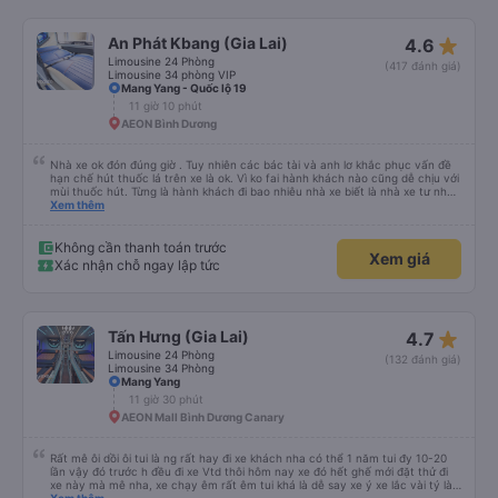
star_rate
An Phát Kbang (Gia Lai)
4.6
Limousine 24 Phòng
(417 đánh giá)
Limousine 34 phòng VIP
Mang Yang - Quốc lộ 19
11 giờ 10 phút
AEON Bình Dương
Nhà xe ok đón đúng giờ . Tuy nhiên các bác tài và anh lơ khắc phục vấn đề
hạn chế hút thuốc lá trên xe là ok. Vì ko fai hành khách nào cũng dễ chịu với
mùi thuốc hút. Từng là hành khách đi bao nhiêu nhà xe biết là nhà xe tư nhân
, nhưng hãy theo cách vận hành của Phương Trang Busline, từ tổng đài cho
Xem thêm
tới nội quy... Vé có mắc 1 chúc cũng chấp nhận đc..
Không cần thanh toán trước
Xem giá
Xác nhận chỗ ngay lập tức
star_rate
Tấn Hưng (Gia Lai)
4.7
Limousine 24 Phòng
(132 đánh giá)
Limousine 34 Phòng
Mang Yang
11 giờ 30 phút
AEON Mall Bình Dương Canary
Rất mê ôi dồi ôi tui là ng rất hay đi xe khách nha có thể 1 năm tui đy 10-20
lần vậy đó trước h đều đi xe Vtd thôi hôm nay xe đó hết ghế mới đặt thử đi
xe này mà mê nha, xe chạy êm rất êm tui khá là dễ say xe ý xe lắc vài tý là