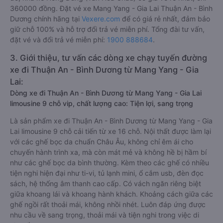
360000 đồng. Đặt vé xe Mang Yang - Gia Lai Thuận An - Bình
Dương chính hãng tại
Vexere.com
để có giá rẻ nhất, đảm bảo
giữ chỗ 100% và hỗ trợ đổi trả vé miễn phí. Tổng đài tư vấn,
đặt vé và đổi trả vé miễn phí:
1900 888684
.
3. Giới thiệu, tư vấn các dòng xe chạy tuyến đường
xe đi Thuận An - Bình Dương từ Mang Yang - Gia
Lai:
Dòng xe đi Thuận An - Bình Dương từ Mang Yang - Gia Lai
limousine 9 chỗ vip, chất lượng cao: Tiện lợi, sang trọng
Là sản phẩm xe đi Thuận An - Bình Dương từ Mang Yang - Gia
Lai limousine 9 chỗ cải tiến từ xe 16 chỗ. Nội thất được làm lại
với các ghế bọc da chuẩn Châu Âu, không chỉ êm ái cho
chuyến hành trình xa, mà còn mát mẻ và không hề bị hầm bí
như các ghế bọc da bình thường. Kèm theo các ghế có nhiều
tiện nghi hiện đại như ti-vi, tủ lạnh mini, ổ cắm usb, đèn đọc
sách, hệ thống âm thanh cao cấp. Có vách ngăn riêng biệt
giữa khoang lái và khoang hành khách. Khoảng cách giữa các
ghế ngồi rất thoải mái, không nhồi nhét. Luôn đáp ứng được
nhu cầu về sang trọng, thoải mái và tiện nghi trong việc di