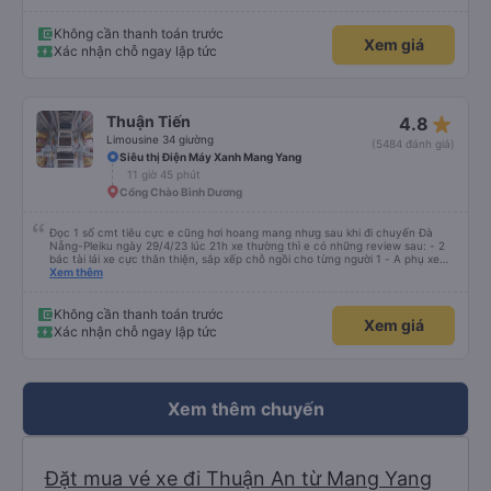
Không cần thanh toán trước
Xem giá
Xác nhận chỗ ngay lập tức
star_rate
Thuận Tiến
4.8
Limousine 34 giường
(5484 đánh giá)
Siêu thị Điện Máy Xanh Mang Yang
11 giờ 45 phút
Cổng Chào Bình Dương
Đọc 1 số cmt tiêu cực e cũng hơi hoang mang nhưg sau khi đi chuyến Đà
Nẵng-Pleiku ngày 29/4/23 lúc 21h xe thường thì e có những review sau: - 2
bác tài lái xe cực thân thiện, sắp xếp chỗ ngồi cho từng người 1 - A phụ xe
dui tính, chắc cùng tần số nên nói câu nào là cười câu đó - Xe xuất bến đúg
Xem thêm
giờ, trước giờ đi có nv điện thông báo trước, thái độ phục vụ tốt. - Cơ sở vật
chất bình thường, do đặt xe thường nên cũng k đòi hỏi gì nhìu hơn. Nhưng
nhìn chug khá ổn, có dừng lại để đi vệ sinh.
Không cần thanh toán trước
Xem giá
Xác nhận chỗ ngay lập tức
Xem thêm chuyến
Đặt mua vé xe đi Thuận An từ Mang Yang