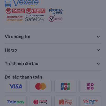
keyboard_arrow_down
Về chúng tôi
keyboard_arrow_down
Hỗ trợ
keyboard_arrow_down
Trở thành đối tác
Đối tác thanh toán