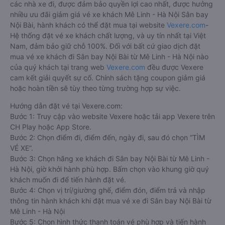
các nhà xe đi, được đảm bảo quyền lợi cao nhất, được hưởng
nhiều ưu đãi giảm giá vé xe khách Mê Linh - Hà Nội Sân bay
Nội Bài, hành khách có thể đặt mua tại website
Vexere.com
-
Hệ thống đặt vé xe khách chất lượng, và uy tín nhất tại Việt
Nam, đảm bảo giữ chỗ 100%. Đối với bất cứ giao dịch đặt
mua vé xe khách đi Sân bay Nội Bài từ Mê Linh - Hà Nội nào
của quý khách tại trang web
Vexere.com
đều được Vexere
cam kết giải quyết sự cố. Chính sách tặng coupon giảm giá
hoặc hoàn tiền sẽ tùy theo từng trường hợp sự việc.
Hướng dẫn đặt vé tại Vexere.com:
Bước 1: Truy cập vào website Vexere hoặc tải app Vexere trên
CH Play hoặc App Store.
Bước 2: Chọn điểm đi, điểm đến, ngày đi, sau đó chọn “TÌM
VÉ XE”.
Bước 3: Chọn hãng xe khách đi Sân bay Nội Bài từ Mê Linh -
Hà Nội, giờ khởi hành phù hợp. Bấm chọn vào khung giờ quý
khách muốn đi để tiến hành đặt vé.
Bước 4: Chọn vị trí/giường ghế, điểm đón, điểm trả và nhập
thông tin hành khách khi đặt mua vé xe đi Sân bay Nội Bài từ
Mê Linh - Hà Nội
Bước 5: Chọn hình thức thanh toán vé phù hợp và tiến hành