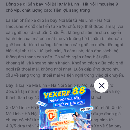
Dòng xe đi Sân bay Nội Bài từ Mê Linh - Hà Nội limousine 9
chỗ vip, chất lượng cao: Tiện lợi, sang trọng
Là sản phẩm xe đi Sân bay Nội Bài từ Mê Linh - Hà Nội
limousine 9 chỗ cải tiến từ xe 16 chỗ. Nội thất được làm lại với
các ghế bọc da chuẩn Châu Âu, không chỉ êm ái cho chuyến
hành trình xa, mà còn mát mẻ và không hề bị hầm bí như các
ghế bọc da bình thường. Kèm theo các ghế có nhiều tiện nghi
hiện đại như ti-vi, tủ lạnh mini, ổ cắm usb, đèn đọc sách, hệ
thống âm thanh cao cấp. Có vách ngăn riêng biệt giữa
khoang lái và khoang hành khách. Khoảng cách giữa các ghế
ngồi rất thoải mái, không nhồi nhét. Luôn đáp ứng được nhu
cầu về sang trọng, thoải mái và tiện nghi trong việc di chuyển.
Đây là loại xe Mê Linh - Hà Nội Sân bay Nội Bài có hỗ trợ
đón/trả tận nơi miễn phí tại nội thành Mê Linh - Hà Nội và nội
thành Sân bay Nội Bài, rất thuận tiện cho du khách.
Xe Mê Linh - Hà Nội Sân bay Nội Bài limousine tốt nhất: Xe từ
Mê Linh - Hà Nội đi Sân bay Nội Bài limousine được đánh giá
chung có chất lượng Tốt với điểm đánh giá trung bình từ
4.9/5 dựa trên 1427 phản hồi của hành khách Xe về Sân bay