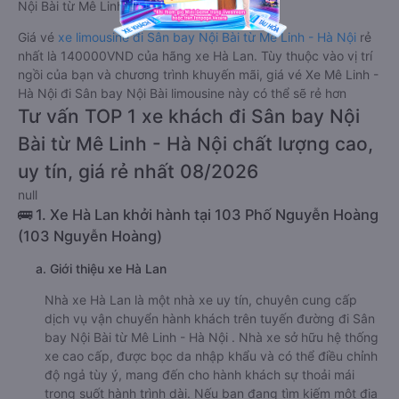
Nội Bài từ Mê Linh - Hà Nội.
Giá vé
xe limousine đi Sân bay Nội Bài từ Mê Linh - Hà Nội
rẻ
nhất là 140000VND của hãng xe Hà Lan. Tùy thuộc vào vị trí
ngồi của bạn và chương trình khuyến mãi, giá vé Xe Mê Linh -
Hà Nội đi Sân bay Nội Bài limousine này có thể sẽ rẻ hơn
Tư vấn TOP 1 xe khách đi Sân bay Nội
Bài từ Mê Linh - Hà Nội chất lượng cao,
uy tín, giá rẻ nhất 08/2026
null
🚌 1. Xe Hà Lan khởi hành tại 103 Phố Nguyễn Hoàng
(103 Nguyễn Hoàng)
a. Giới thiệu xe Hà Lan
Nhà xe Hà Lan là một nhà xe uy tín, chuyên cung cấp
dịch vụ vận chuyển hành khách trên tuyến đường đi Sân
bay Nội Bài từ Mê Linh - Hà Nội . Nhà xe sở hữu hệ thống
xe cao cấp, được bọc da nhập khẩu và có thể điều chỉnh
độ ngả tùy ý, mang đến cho hành khách sự thoải mái
trong suốt hành trình dài. Nếu bạn đang tìm kiếm một địa