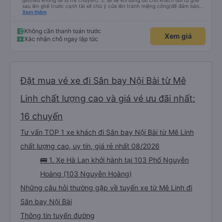
giờ(nếu không sẽ bị trễ chuyến). 2. lái xe khi dừng đỗ cho khách đổi từ ghế
sau lên ghế trước cạnh tài xế chú ý cửa lên tránh miệng cống(để đảm bảo
an toàn cho khách- tại HN: miệng cống bằng sắt chữ nhật dạng ô lưới, cửa
Xem thêm
miệng cống còn kết nối với vỉa hè tương đương 1 viên gạch lát viền vỉa hè
50-60cm. 3. Thái độ và tay nghề tài xế tốt. Bác tài đã cố gắng để về đến
Tng kịp 20h, để khách nối chuyến Xe 11 chỗ nên thoáng đãng.
Không cần thanh toán trước
Xem giá
Xác nhận chỗ ngay lập tức
Đặt mua vé xe đi Sân bay Nội Bài từ Mê
Linh chất lượng cao và giá vé ưu đãi nhất:
16 chuyến
Tư vấn TOP 1 xe khách đi Sân bay Nội Bài từ Mê Linh
chất lượng cao, uy tín, giá rẻ nhất 08/2026
🚌 1. Xe Hà Lan khởi hành tại 103 Phố Nguyễn
Hoàng (103 Nguyễn Hoàng)
Những câu hỏi thường gặp về tuyến xe từ Mê Linh đi
Sân bay Nội Bài
Thông tin tuyến đường