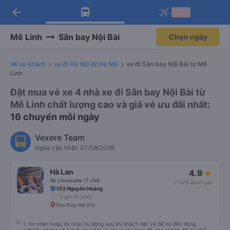
arrow_back
Tải app Vexere ngay!
Tải app Vexere
-30k
Mở app
Mở app
Nhận ưu đãi thành viên độc
-30k/ghế khi đặt vé máy bay qua
quyền
app
Mê Linh
Sân bay Nội Bài
Chọn ngày
Vé xe khách
xe đi Hà Nội từ Hà Nội
xe đi Sân bay Nội Bài từ Mê
Linh
Đặt mua vé xe 4 nhà xe đi Sân bay Nội Bài từ
Mê Linh chất lượng cao và giá vé ưu đãi nhất
:
16 chuyến mỗi ngày
Vexere Team
Ngày cập nhật: 07/08/2026
Hà Lan
4.9
Xe Limousine 11 chỗ
(1426 đánh giá)
103 Nguyễn Hoàng
0 giờ 40 phút
Sân Bay Nội Bài
1. tin nhắn hoặc lời nhắc tự động sau khi khách đặt vé để họ đến đúng