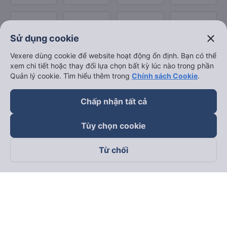
close
Sử dụng cookie
Vexere dùng cookie để website hoạt động ổn định. Bạn có thể
xem chi tiết hoặc thay đổi lựa chọn bất kỳ lúc nào trong phần
Quản lý cookie. Tìm hiểu thêm trong
Chính sách Cookie
.
Chấp nhận tất cả
Tùy chọn cookie
Từ chối
Theo dõi chúng tôi trên
Facebook
Tiktok
Youtube
Công ty TNHH Thương Mại Dịch Vụ Vexere