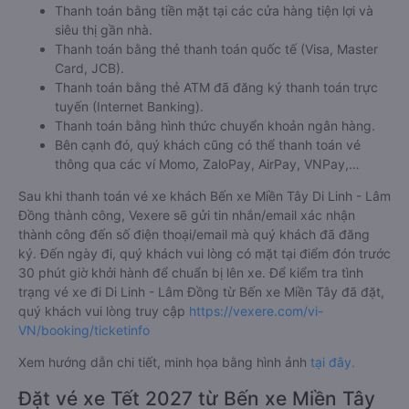
Thanh toán bằng tiền mặt tại các cửa hàng tiện lợi và
siêu thị gần nhà.
Thanh toán bằng thẻ thanh toán quốc tế (Visa, Master
Card, JCB).
Thanh toán bằng thẻ ATM đã đăng ký thanh toán trực
tuyến (Internet Banking).
Thanh toán bằng hình thức chuyển khoản ngân hàng.
Bên cạnh đó, quý khách cũng có thể thanh toán vé
thông qua các ví Momo, ZaloPay, AirPay, VNPay,…
Sau khi thanh toán vé xe khách Bến xe Miền Tây Di Linh - Lâm
Đồng thành công, Vexere sẽ gửi tin nhắn/email xác nhận
thành công đến số điện thoại/email mà quý khách đã đăng
ký. Đến ngày đi, quý khách vui lòng có mặt tại điểm đón trước
30 phút giờ khởi hành để chuẩn bị lên xe. Để kiểm tra tình
trạng vé xe đi Di Linh - Lâm Đồng từ Bến xe Miền Tây đã đặt,
quý khách vui lòng truy cập
https://vexere.com/vi-
VN/booking/ticketinfo
Xem hướng dẫn chi tiết, minh họa bằng hình ảnh
tại đây.
Đặt vé xe Tết 2027 từ Bến xe Miền Tây