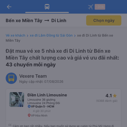
arrow_back
Tải app Vexere ngay!
Tải app Vexere
-30k
Mở app
Mở app
Nhận ưu đãi thành viên độc
-30k/ghế khi đặt vé máy bay qua
quyền
app
Bến xe Miền Tây
Di Linh
Chọn ngày
Vé xe khách
xe đi Lâm Đồng từ Sài Gòn
xe đi Di Linh từ Bến xe
Miền Tây
Đặt mua vé xe 5 nhà xe đi Di Linh từ Bến xe
Miền Tây chất lượng cao và giá vé ưu đãi nhất
:
43 chuyến mỗi ngày
Vexere Team
Ngày cập nhật: 07/08/2026
Điền Linh Limousine
4.1
Limousine 36 giường
(6368 đánh giá)
Limousine 24 Phòng Đôi
VP Quận 5 - HCM
4 giờ 30 phút
VP Hòa Ninh
Cảm ơn bạn rất nhiều. Nếu bạn muốn sử dụng xe cabin từ Phú Mỹ Hưng đi