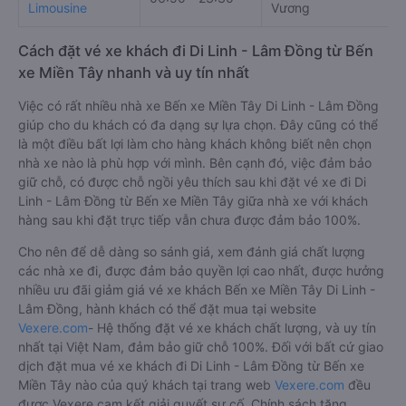
Limousine
Vương
Cách đặt vé xe khách đi Di Linh - Lâm Đồng từ Bến
xe Miền Tây nhanh và uy tín nhất
Việc có rất nhiều nhà xe Bến xe Miền Tây Di Linh - Lâm Đồng
giúp cho du khách có đa dạng sự lựa chọn. Đây cũng có thể
là một điều bất lợi làm cho hàng khách không biết nên chọn
nhà xe nào là phù hợp với mình. Bên cạnh đó, việc đảm bảo
giữ chỗ, có được chỗ ngồi yêu thích sau khi đặt vé xe đi Di
Linh - Lâm Đồng từ Bến xe Miền Tây giữa nhà xe với khách
hàng sau khi đặt trực tiếp vẫn chưa được đảm bảo 100%.
Cho nên để dễ dàng so sánh giá, xem đánh giá chất lượng
các nhà xe đi, được đảm bảo quyền lợi cao nhất, được hưởng
nhiều ưu đãi giảm giá vé xe khách Bến xe Miền Tây Di Linh -
Lâm Đồng, hành khách có thể đặt mua tại website
Vexere.com
- Hệ thống đặt vé xe khách chất lượng, và uy tín
nhất tại Việt Nam, đảm bảo giữ chỗ 100%. Đối với bất cứ giao
dịch đặt mua vé xe khách đi Di Linh - Lâm Đồng từ Bến xe
Miền Tây nào của quý khách tại trang web
Vexere.com
đều
được Vexere cam kết giải quyết sự cố. Chính sách tặng