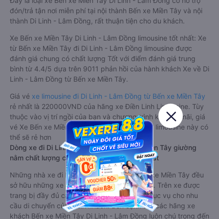
Đây là loại xe Bến xe Miền Tây Di Linh - Lâm Đồng có hỗ trợ
đón/trả tận nơi miễn phí tại nội thành Bến xe Miền Tây và nội
thành Di Linh - Lâm Đồng, rất thuận tiện cho du khách.
Xe Bến xe Miền Tây Di Linh - Lâm Đồng limousine tốt nhất: Xe
từ Bến xe Miền Tây đi Di Linh - Lâm Đồng limousine được
đánh giá chung có chất lượng Tốt với điểm đánh giá trung
bình từ 4.4/5 dựa trên 9011 phản hồi của hành khách Xe về Di
Linh - Lâm Đồng từ Bến xe Miền Tây.
Giá vé
xe limousine đi Di Linh - Lâm Đồng từ Bến xe Miền Tây
rẻ nhất là 220000VND của hãng xe Điền Linh Limousine. Tùy
thuộc vào vị trí ngồi của bạn và chương trình khuyến mãi, giá
vé Xe Bến xe Miền Tây đi Di Linh - Lâm Đồng limousine này có
thể sẽ rẻ hơn
Dòng xe đi Di Linh - Lâm Đồng từ Bến xe Miền Tây giường
nằm chất lượng cao: Thoải mái, giá cả tốt nhất
Những nhà xe đi Di Linh - Lâm Đồng từ Bến xe Miền Tây đều
sở hữu những xe giường nằm chất lượng cao. Trên xe được
trang bị đầy đủ các trang thiết bị hiện đại phục vụ cho nhu
cầu di chuyển của hành khách. Bên cạnh đó, các hãng xe
khách Bến xe Miền Tây Di Linh - Lâm Đồng luôn chú trọng đến