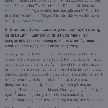
Điền Linh Limousine có giá vé rẻ nhất, chỉ 220000 đồng. Đặt
vé xe Bến xe Miền Tây Di Linh - Lâm Đồng chính hãng tại
Vexere.com
để có giá rẻ nhất, đảm bảo giữ chỗ 100% và hỗ
trợ đổi trả vé miễn phí. Tổng đài tư vấn, đặt vé và đổi trả vé
miễn phí:
1900 888684
.
3. Giới thiệu, tư vấn các dòng xe chạy tuyến đường
xe đi Di Linh - Lâm Đồng từ Bến xe Miền Tây:
Dòng xe đi Di Linh - Lâm Đồng từ Bến xe Miền Tây limousine
9 chỗ vip, chất lượng cao: Tiện lợi, sang trọng
Là sản phẩm xe đi Di Linh - Lâm Đồng từ Bến xe Miền Tây
limousine 9 chỗ cải tiến từ xe 16 chỗ. Nội thất được làm lại với
các ghế bọc da chuẩn Châu Âu, không chỉ êm ái cho chuyến
hành trình xa, mà còn mát mẻ và không hề bị hầm bí như các
ghế bọc da bình thường. Kèm theo các ghế có nhiều tiện nghi
hiện đại như ti-vi, tủ lạnh mini, ổ cắm usb, đèn đọc sách, hệ
thống âm thanh cao cấp. Có vách ngăn riêng biệt giữa
khoang lái và khoang hành khách. Khoảng cách giữa các ghế
ngồi rất thoải mái, không nhồi nhét. Luôn đáp ứng được nhu
cầu về sang trọng, thoải mái và tiện nghi trong việc di chuyển.