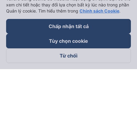
xem chi tiết hoặc thay đổi lựa chọn bất kỳ lúc nào trong phần
Quản lý cookie. Tìm hiểu thêm trong
Chính sách Cookie
.
Thuê xe
Chấp nhận tất cả
Hà Nội đi Ninh Bình
Hà Nội đi Hạ Long
Tùy chọn cookie
Hà Nội đi Sa Pa
Từ chối
Hà Nội đi Tam Đảo
Đà Nẵng đi Hội An
Đà Nẵng đi Huế
Hải Phòng đi Hà Nội
Xem tất cả tuyến đường