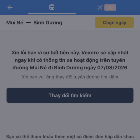
arrow_back
Tải app Vexere ngay!
Tải app Vexere
-30k
Mở app
Mở app
Nhận ưu đãi thành viên độc
-30k/ghế khi đặt vé máy bay qua
quyền
app
Mũi Né
Bình Dương
Chọn ngày
Xin lỗi bạn vì sự bất tiện này. Vexere sẽ cập nhật
ngay khi có thông tin xe hoạt động trên tuyến
đường Mũi Né đi Bình Dương ngày 07/08/2026
Xin bạn vui lòng thay đổi tuyến đường tìm kiếm
Thay đổi tìm kiếm
Bạn có thể tham khảo thêm một số điểm đến hấp dẫn khác