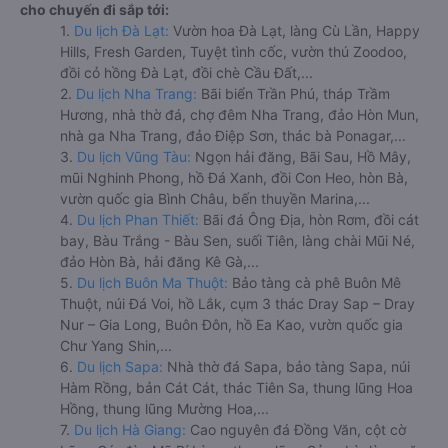
cho chuyến đi sắp tới:
1.
Du lịch Đà Lạt:
Vườn hoa Đà Lạt, làng Cù Lần, Happy
Hills, Fresh Garden, Tuyệt tình cốc, vườn thú Zoodoo,
đồi cỏ hồng Đà Lạt, đồi chè Cầu Đất,...
2.
Du lịch Nha Trang:
Bãi biển Trần Phú, tháp Trầm
Hương, nhà thờ đá, chợ đêm Nha Trang, đảo Hòn Mun,
nhà ga Nha Trang, đảo Điệp Sơn, thác bà Ponagar,...
3.
Du lịch Vũng Tàu:
Ngọn hải đăng, Bãi Sau, Hồ Mây,
mũi Nghinh Phong, hồ Đá Xanh, đồi Con Heo, hòn Bà,
vườn quốc gia Bình Châu, bến thuyền Marina,...
4.
Du lịch Phan Thiết:
Bãi đá Ông Địa, hòn Rơm, đồi cát
bay, Bàu Trắng - Bàu Sen, suối Tiên, làng chài Mũi Né,
đảo Hòn Bà, hải đăng Kê Gà,...
5.
Du lịch Buôn Ma Thuột:
Bảo tàng cà phê Buôn Mê
Thuột, núi Đá Voi, hồ Lắk, cụm 3 thác Dray Sap – Dray
Nur – Gia Long, Buôn Đôn, hồ Ea Kao, vườn quốc gia
Chư Yang Shin,...
6.
Du lịch Sapa:
Nhà thờ đá Sapa, bảo tàng Sapa, núi
Hàm Rồng, bản Cát Cát, thác Tiên Sa, thung lũng Hoa
Hồng, thung lũng Mường Hoa,...
7.
Du lịch Hà Giang:
Cao nguyên đá Đồng Văn, cột cờ