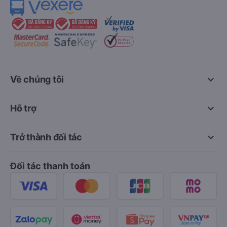
keyboard_arrow_down
Về chúng tôi
keyboard_arrow_down
Hỗ trợ
keyboard_arrow_down
Trở thành đối tác
Đối tác thanh toán