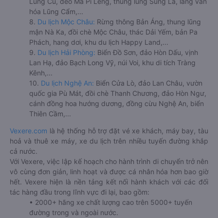
Lũng Cú, đèo Mã Pí Lèng, thung lũng Sủng Là, làng văn
hóa Lũng Cẩm,...
8.
Du lịch Mộc Châu:
Rừng thông Bản Áng, thung lũng
mận Nà Ka, đồi chè Mộc Châu, thác Dải Yếm, bản Pa
Phách, hang dơi, khu du lịch Happy Land,...
9.
Du lịch Hải Phòng:
Biển Đồ Sơn, đảo Hòn Dấu, vịnh
Lan Hạ, đảo Bạch Long Vỹ, núi Voi, khu di tích Tràng
Kênh,...
10.
Du lịch Nghệ An:
Biển Cửa Lò, đảo Lan Châu, vườn
quốc gia Pù Mát, đồi chè Thanh Chương, đảo Hòn Ngư,
cánh đồng hoa hướng dương, đồng cừu Nghệ An, biển
Thiên Cầm,...
Vexere.com
là hệ thống hỗ trợ đặt vé xe khách, máy bay, tàu
hoả và thuê xe máy, xe du lịch trên nhiều tuyến đường khắp
cả nước.
Với Vexere, việc lập kế hoạch cho hành trình di chuyển trở nên
vô cùng đơn giản, linh hoạt và được cá nhân hóa hơn bao giờ
hết. Vexere hiện là nền tảng kết nối hành khách với các đối
tác hàng đầu trong lĩnh vực đi lại, bao gồm:
• 2000+ hãng xe chất lượng cao trên 5000+ tuyến
đường trong và ngoài nước.