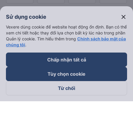
close
Sử dụng cookie
Vexere dùng cookie để website hoạt động ổn định. Bạn có thể
xem chi tiết hoặc thay đổi lựa chọn bất kỳ lúc nào trong phần
Quản lý cookie. Tìm hiểu thêm trong
Chính sách bảo mật của
chúng tôi
.
Chấp nhận tất cả
Tùy chọn cookie
Từ chối
Theo dõi chúng tôi trên
Facebook
Tiktok
Youtube
Công ty TNHH Thương Mại Dịch Vụ Vexere