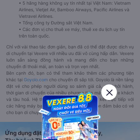
• 5 hãng hàng không uy tín nhất tại Việt Nam: Vietnam
Airlines, Vietjet Air, Bamboo Airways, Pacific Airlines và
Vietravel Airlines.
• Tổng công ty Đường sắt Việt Nam.
• Các đơn vị cho thuê xe máy, thuê xe du lịch uy tín
trên toàn quốc.
Chỉ với vài thao tác đơn giản, bạn đã có thể đặt được dịch vụ
di chuyển tại Vexere với nhiều ưu đãi vô cùng hấp dẫn. Vexere
luôn sẵn sàng đồng hành và mang đến cho bạn những
chuyến đi thoải mái, an toàn và trọn vẹn nhất.
Bên cạnh đó, bạn có thể tham khảo thêm các phương tiện
khác tại
Goyolo.com
cho chuyến đi sắp tới. Goyolo là nền tảng
đặt vé cho phép người dùng so sánh giá cả, giờ khởi hành,
thời gian di chuyển của nhiều phương tiện máy bay, xe khách
và tàu hoả. Hệ thống của Goyolo được liên kết trực tiếp với
các hãng máy bay, xe khách và tàu hoả, luôn đảm bảo có vé
cho bạn di chuyển.
Ứng dụng đặt vé Xe khách, Máy bay,