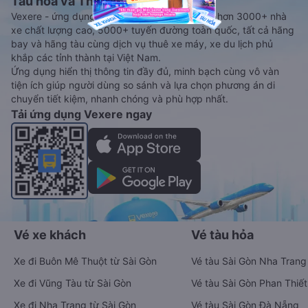
Tàu hoả và Thuê xe
Vexere - ứng dụng đặt vé đa phương tiện với hơn 3000+ nhà
xe chất lượng cao, 5000+ tuyến đường toàn quốc, tất cả hãng
bay và hãng tàu cùng dịch vụ thuê xe máy, xe du lịch phủ
khắp các tỉnh thành tại Việt Nam.
Ứng dụng hiển thị thông tin đầy đủ, minh bạch cùng vô vàn
tiện ích giúp người dùng so sánh và lựa chọn phương án di
chuyển tiết kiệm, nhanh chóng và phù hợp nhất.
Tải ứng dụng Vexere ngay
Vé xe khách
Vé tàu hỏa
Xe đi Buôn Mê Thuột từ Sài Gòn
Vé tàu Sài Gòn Nha Trang
Xe đi Vũng Tàu từ Sài Gòn
Vé tàu Sài Gòn Phan Thiết
Xe đi Nha Trang từ Sài Gòn
Vé tàu Sài Gòn Đà Nẵng