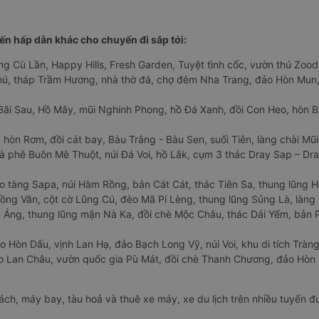
n hấp dẫn khác cho chuyến đi sắp tới:
ng Cù Lần, Happy Hills, Fresh Garden, Tuyệt tình cốc, vườn thú Zoodo
Phú, tháp Trầm Hương, nhà thờ đá, chợ đêm Nha Trang, đảo Hòn Mun,
Bãi Sau, Hồ Mây, mũi Nghinh Phong, hồ Đá Xanh, đồi Con Heo, hòn B
 hòn Rơm, đồi cát bay, Bàu Trắng - Bàu Sen, suối Tiên, làng chài Mũi
à phê Buôn Mê Thuột, núi Đá Voi, hồ Lắk, cụm 3 thác Dray Sap – Dra
o tàng Sapa, núi Hàm Rồng, bản Cát Cát, thác Tiên Sa, thung lũng 
ng Văn, cột cờ Lũng Cú, đèo Mã Pí Lèng, thung lũng Sủng Là, làng 
Áng, thung lũng mận Nà Ka, đồi chè Mộc Châu, thác Dải Yếm, bản P
o Hòn Dấu, vịnh Lan Hạ, đảo Bạch Long Vỹ, núi Voi, khu di tích Tràng
ảo Lan Châu, vườn quốc gia Pù Mát, đồi chè Thanh Chương, đảo Hò
hách, máy bay, tàu hoả và thuê xe máy, xe du lịch trên nhiều tuyến 