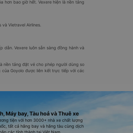
óa hơn bao giờ hết. Vexere hiện là nền tảng
 và Vietravel Airlines.
hấp dẫn. Vexere luôn sẵn sàng đồng hành và
 là nền tảng đặt vé cho phép người dùng so
 của Goyolo được liên kết trực tiếp với các
h, Máy bay, Tàu hoả và Thuê xe
ương tiện với hơn 3000+ nhà xe chất lượng
ốc, tất cả hãng bay và hãng tàu cùng dịch
hắp các tỉnh thành tại Việt Nam.