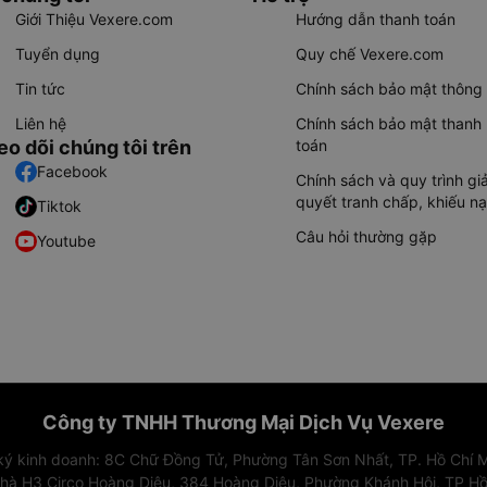
Giới Thiệu Vexere.com
Hướng dẫn thanh toán
Tuyển dụng
Quy chế Vexere.com
Tin tức
Chính sách bảo mật thông 
Liên hệ
Chính sách bảo mật thanh
eo dõi chúng tôi trên
toán
Facebook
Chính sách và quy trình giả
quyết tranh chấp, khiếu nạ
Tiktok
Câu hỏi thường gặp
Youtube
Công ty TNHH Thương Mại Dịch Vụ Vexere
 ký kinh doanh: 8C Chữ Đồng Tử, Phường Tân Sơn Nhất, TP. Hồ Chí M
nhà H3 Circo Hoàng Diệu, 384 Hoàng Diệu, Phường Khánh Hội, TP Hồ