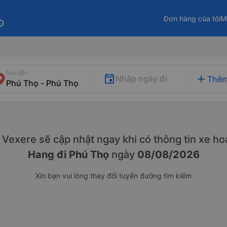
Đơn hàng của tôi
M
fo
Nơi đến
add
Nhập ngày đi
Thêm
y. Vexere sẽ cập nhật ngay khi có thông tin xe
hoạ
Hang đi Phú Thọ
ngày
08/08/2026
Xin bạn vui lòng thay đổi tuyến đường tìm kiếm