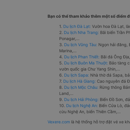
Bạn có thể tham khảo thêm một số điểm đế
1.
Du lịch Đà Lạt:
Vườn hoa Đà Lạt, là
2.
Du lịch Nha Trang:
Bãi biển Trần 
Ponagar,...
3.
Du lịch Vũng Tàu:
Ngọn hải đăng, 
Marina,...
4.
Du lịch Phan Thiết:
Bãi đá Ông Địa,
5.
Du lịch Buôn Ma Thuột:
Bảo tàng c
vườn quốc gia Chư Yang Shin,...
6.
Du lịch Sapa:
Nhà thờ đá Sapa, bả
7.
Du lịch Hà Giang:
Cao nguyên đá Đồ
8.
Du lịch Mộc Châu:
Rừng thông Bản 
Land,...
9.
Du lịch Hải Phòng:
Biển Đồ Sơn, đả
10.
Du lịch Nghệ An:
Biển Cửa Lò, đ
cừu Nghệ An, biển Thiên Cầm,...
Vexere.com
là hệ thống hỗ trợ đặt vé xe k