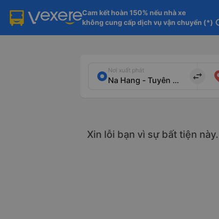
Cam kết hoàn 150% nếu nhà xe

không cung cấp dịch vụ vận chuyển (*)
in
Nơi xuất phát
import_export
Xin lỗi bạn vì sự bất tiện nà