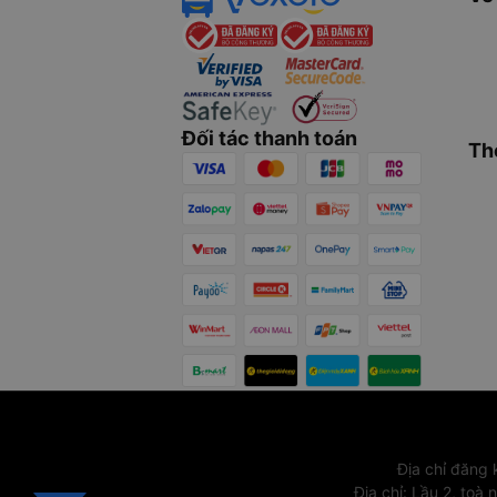
Đối tác thanh toán
Th
Địa chỉ đăng
Địa chỉ
:
Lầu 2, toà 