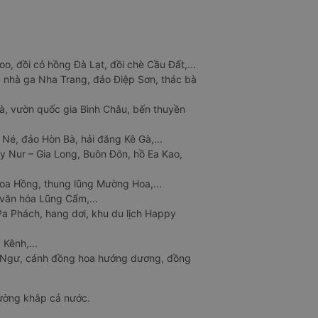
o, đồi cỏ hồng Đà Lạt, đồi chè Cầu Đất,...
 nhà ga Nha Trang, đảo Điệp Sơn, thác bà
à, vườn quốc gia Bình Châu, bến thuyền
 Né, đảo Hòn Bà, hải đăng Kê Gà,...
y Nur – Gia Long, Buôn Đôn, hồ Ea Kao,
Hoa Hồng, thung lũng Mường Hoa,...
văn hóa Lũng Cẩm,...
a Phách, hang dơi, khu du lịch Happy
 Kênh,...
n Ngư, cánh đồng hoa hướng dương, đồng
đường khắp cả nước.