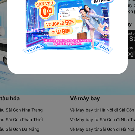
Ứng dụng hiển thị thông tin đầy 
người dùng so sánh và lựa chọn 
chóng và phù hợp nhất.
Tải ứng dụng Vexere ngay
 tàu hỏa
Vé máy bay
tàu Sài Gòn Nha Trang
Vé Máy bay từ Hà Nội đi Sài Gòn
tàu Sài Gòn Phan Thiết
Vé Máy bay từ Sài Gòn đi Nha T
tàu Sài Gòn Đà Nẵng
Vé Máy bay từ Sài Gòn đi Hà Nội