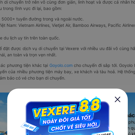
nh di chuyển trở nên vô cùng đơn giản, linh hoạt và được cá nhân h
 trong lĩnh vực đi lại, bao gồm:
n 5000+ tuyến đường trong và ngoài nước.
ệt Nam: Vietnam Airlines, Vietjet Air, Bamboo Airways, Pacific Airlines
 du lịch uy tín trên toàn quốc.
thể đặt được dịch vụ di chuyển tại Vexere với nhiều ưu đãi vô cùng 
i, an toàn và trọn vẹn nhất.
ác phương tiện khác tại
Goyolo.com
cho chuyến đi sắp tới. Goyolo
huyển của nhiều phương tiện máy bay, xe khách và tàu hoả. Hệ thống
đảm bảo có vé cho bạn di chuyển.
Ứng dụng đặt vé Xe khác
Vexere - ứng dụng đặt vé đa ph
cao, 5000+ tuyến đường toàn qu
vụ thuê xe máy, xe du lịch phủ k