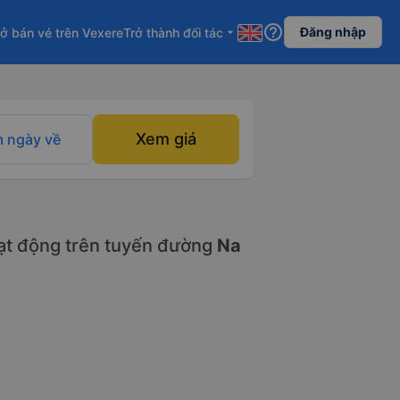
help_outline
Đăng nhập
ở bán vé trên Vexere
Trở thành đối tác
arrow_drop_down
Xem giá
 ngày về
t động trên tuyến đường
Na