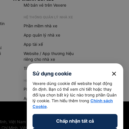
Mở bán vé trên Vexere
HỆ THỐNG QUẢN LÝ NHÀ XE
tin
Phần mềm nhà xe
App quản lý nhà xe
App tài xế
i
i
Website / App thương hiệu
riêng cho nhà xe
Tổng đài AI
close
Sử dụng cookie
HỆ THỐNG QUẢN LÝ HÀNG HOÁ
Vexere dùng cookie để website hoạt động
Phần mềm quản lý hàng hoá
ổn định. Bạn có thể xem chi tiết hoặc thay
đổi lựa chọn bất kỳ lúc nào trong phần Quản
App quản lý hàng hoá
lý cookie. Tìm hiểu thêm trong
Chính sách
Cookie
.
Chấp nhận tất cả
inh, Việt Nam
 Chí Minh, Việt Nam