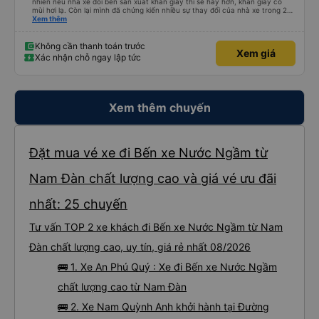
nhiên nếu nhà xe đổi bên sản xuất khăn giấy thì sẽ hay hơn, khăn giấy có
mùi hơi lạ. Còn lại mình đã chứng kiến nhiều sự thay đổi của nhà xe trong 2
tháng vừa rồi: tài xế và phụ xe ngày càng thân thiện, quy trình phục vụ rõ
Xem thêm
ràng và phục vụ nhanh chóng, đã giải quyết điểm nghẽn trung chuyển ở Hà
Nội khi đã phân vùng từng xe
Không cần thanh toán trước
Xem giá
Xác nhận chỗ ngay lập tức
Xem thêm chuyến
Đặt mua vé xe đi Bến xe Nước Ngầm từ
Nam Đàn chất lượng cao và giá vé ưu đãi
nhất: 25 chuyến
Tư vấn TOP 2 xe khách đi Bến xe Nước Ngầm từ Nam
Đàn chất lượng cao, uy tín, giá rẻ nhất 08/2026
🚌 1. Xe An Phú Quý : Xe đi Bến xe Nước Ngầm
chất lượng cao từ Nam Đàn
🚌 2. Xe Nam Quỳnh Anh khởi hành tại Đường