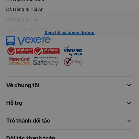
Đà Nẵng đi Hội An
Đà Nẵng đi Huế
Hải Phòng đi Hà Nội
Xem tất cả tuyến đường
keyboard_arrow_down
Về chúng tôi
keyboard_arrow_down
Hỗ trợ
keyboard_arrow_down
Trở thành đối tác
Đối tác thanh toán