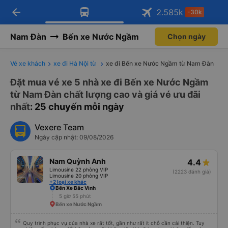
arrow_back
Tải app Vexere ngay!
Tải app Vexere
2.585
k
-30k
Mở app
Mở app
Nhận ưu đãi thành viên độc
-30k/ghế khi đặt vé máy bay qua
quyền
app
Nam Đàn
Bến xe Nước Ngầm
Chọn ngày
Vé xe khách
xe đi Hà Nội từ
xe đi Bến xe Nước Ngầm từ Nam Đàn
Đặt mua vé xe 5 nhà xe đi Bến xe Nước Ngầm
từ Nam Đàn chất lượng cao và giá vé ưu đãi
nhất
: 25 chuyến mỗi ngày
Vexere Team
Ngày cập nhật: 09/08/2026
Nam Quỳnh Anh
4.4
Limousine 22 phòng VIP
(2223 đánh giá)
Limousine 20 phòng VIP
+2 loại xe khác
Bến Xe Bắc Vinh
5 giờ 55 phút
Bến xe Nước Ngầm
Quy trình phục vụ của nhà xe rất tốt, gần như rất ít chỗ cần cải thiện. Tuy