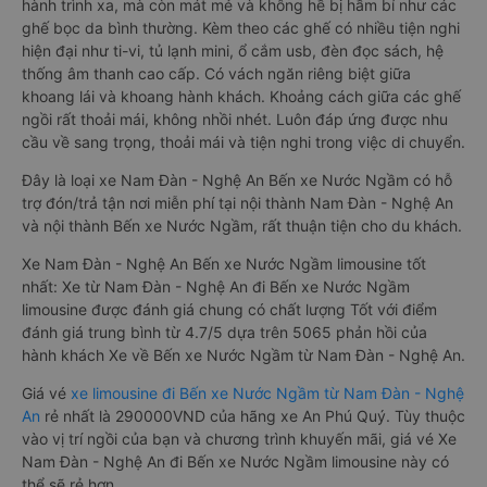
hành trình xa, mà còn mát mẻ và không hề bị hầm bí như các
ghế bọc da bình thường. Kèm theo các ghế có nhiều tiện nghi
hiện đại như ti-vi, tủ lạnh mini, ổ cắm usb, đèn đọc sách, hệ
thống âm thanh cao cấp. Có vách ngăn riêng biệt giữa
khoang lái và khoang hành khách. Khoảng cách giữa các ghế
ngồi rất thoải mái, không nhồi nhét. Luôn đáp ứng được nhu
cầu về sang trọng, thoải mái và tiện nghi trong việc di chuyển.
Đây là loại xe Nam Đàn - Nghệ An Bến xe Nước Ngầm có hỗ
trợ đón/trả tận nơi miễn phí tại nội thành Nam Đàn - Nghệ An
và nội thành Bến xe Nước Ngầm, rất thuận tiện cho du khách.
Xe Nam Đàn - Nghệ An Bến xe Nước Ngầm limousine tốt
nhất: Xe từ Nam Đàn - Nghệ An đi Bến xe Nước Ngầm
limousine được đánh giá chung có chất lượng Tốt với điểm
đánh giá trung bình từ 4.7/5 dựa trên 5065 phản hồi của
hành khách Xe về Bến xe Nước Ngầm từ Nam Đàn - Nghệ An.
Giá vé
xe limousine đi Bến xe Nước Ngầm từ Nam Đàn - Nghệ
An
rẻ nhất là 290000VND của hãng xe An Phú Quý. Tùy thuộc
vào vị trí ngồi của bạn và chương trình khuyến mãi, giá vé Xe
Nam Đàn - Nghệ An đi Bến xe Nước Ngầm limousine này có
thể sẽ rẻ hơn