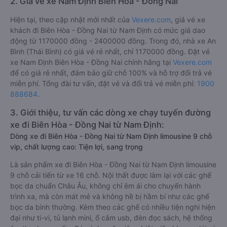
2. Giá vé xe Nam Định Biên Hòa - Đồng Nai
Hiện tại, theo cập nhật mới nhất của
Vexere.com
, giá vé xe
khách đi Biên Hòa - Đồng Nai từ Nam Định có mức giá dao
động từ 1170000 đồng - 2400000 đồng. Trong đó, nhà xe An
Bình (Thái Bình) có giá vé rẻ nhất, chỉ 1170000 đồng. Đặt vé
xe Nam Định Biên Hòa - Đồng Nai chính hãng tại
Vexere.com
để có giá rẻ nhất, đảm bảo giữ chỗ 100% và hỗ trợ đổi trả vé
miễn phí. Tổng đài tư vấn, đặt vé và đổi trả vé miễn phí:
1900
888684
.
3. Giới thiệu, tư vấn các dòng xe chạy tuyến đường
xe đi Biên Hòa - Đồng Nai từ Nam Định:
Dòng xe đi Biên Hòa - Đồng Nai từ Nam Định limousine 9 chỗ
vip, chất lượng cao: Tiện lợi, sang trọng
Là sản phẩm xe đi Biên Hòa - Đồng Nai từ Nam Định limousine
9 chỗ cải tiến từ xe 16 chỗ. Nội thất được làm lại với các ghế
bọc da chuẩn Châu Âu, không chỉ êm ái cho chuyến hành
trình xa, mà còn mát mẻ và không hề bị hầm bí như các ghế
bọc da bình thường. Kèm theo các ghế có nhiều tiện nghi hiện
đại như ti-vi, tủ lạnh mini, ổ cắm usb, đèn đọc sách, hệ thống