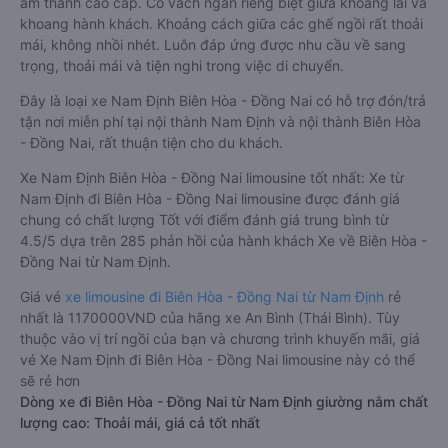
âm thanh cao cấp. Có vách ngăn riêng biệt giữa khoang lái và
khoang hành khách. Khoảng cách giữa các ghế ngồi rất thoải
mái, không nhồi nhét. Luôn đáp ứng được nhu cầu về sang
trọng, thoải mái và tiện nghi trong việc di chuyển.
Đây là loại xe Nam Định Biên Hòa - Đồng Nai có hỗ trợ đón/trả
tận nơi miễn phí tại nội thành Nam Định và nội thành Biên Hòa
- Đồng Nai, rất thuận tiện cho du khách.
Xe Nam Định Biên Hòa - Đồng Nai limousine tốt nhất: Xe từ
Nam Định đi Biên Hòa - Đồng Nai limousine được đánh giá
chung có chất lượng Tốt với điểm đánh giá trung bình từ
4.5/5 dựa trên 285 phản hồi của hành khách Xe về Biên Hòa -
Đồng Nai từ Nam Định.
Giá vé
xe limousine đi Biên Hòa - Đồng Nai từ Nam Định
rẻ
nhất là 1170000VND của hãng xe An Bình (Thái Bình). Tùy
thuộc vào vị trí ngồi của bạn và chương trình khuyến mãi, giá
vé Xe Nam Định đi Biên Hòa - Đồng Nai limousine này có thể
sẽ rẻ hơn
Dòng xe đi Biên Hòa - Đồng Nai từ Nam Định giường nằm chất
lượng cao: Thoải mái, giá cả tốt nhất