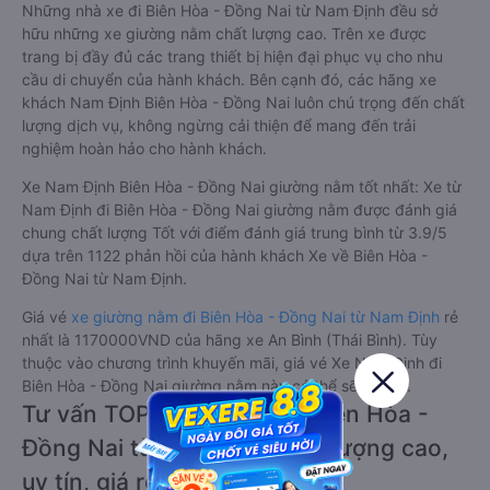
Những nhà xe đi Biên Hòa - Đồng Nai từ Nam Định đều sở
hữu những xe giường nằm chất lượng cao. Trên xe được
trang bị đầy đủ các trang thiết bị hiện đại phục vụ cho nhu
cầu di chuyển của hành khách. Bên cạnh đó, các hãng xe
khách Nam Định Biên Hòa - Đồng Nai luôn chú trọng đến chất
lượng dịch vụ, không ngừng cải thiện để mang đến trải
nghiệm hoàn hảo cho hành khách.
Xe Nam Định Biên Hòa - Đồng Nai giường nằm tốt nhất: Xe từ
Nam Định đi Biên Hòa - Đồng Nai giường nằm được đánh giá
chung chất lượng Tốt với điểm đánh giá trung bình từ 3.9/5
dựa trên 1122 phản hồi của hành khách Xe về Biên Hòa -
Đồng Nai từ Nam Định.
Giá vé
xe giường nằm đi Biên Hòa - Đồng Nai từ Nam Định
rẻ
nhất là 1170000VND của hãng xe An Bình (Thái Bình). Tùy
thuộc vào chương trình khuyến mãi, giá vé Xe Nam Định đi
Biên Hòa - Đồng Nai giường nằm này có thể sẽ rẻ hơn.
Tư vấn TOP 6 xe khách đi Biên Hòa -
Đồng Nai từ Nam Định chất lượng cao,
uy tín, giá rẻ nhất 08/2026