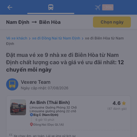
arrow_back
Tải app Vexere ngay!
Tải app Vexere
-30k
Mở app
Mở app
Nhận ưu đãi thành viên độc
-30k/ghế khi đặt vé máy bay qua
quyền
app
Nam Định
Biên Hòa
Chọn ngày
Vé xe khách
xe đi Đồng Nai từ Nam Định
xe đi Biên Hòa từ Nam
Định
Đặt mua vé xe 9 nhà xe đi Biên Hòa từ Nam
Định chất lượng cao và giá vé ưu đãi nhất
: 12
chuyến mỗi ngày
Vexere Team
Ngày cập nhật: 07/08/2026
An Bình (Thái Bình)
4.6
Limousine Giường Phòng 32 Chỗ
(87 đánh giá)
Limousine giường phòng 22 chỗ
Big C (Nam Định)
6 giờ 10 phút
Đồng Nai (Dọc QL1A)
Xe chạy êm, an toàn. Lái xe ứng xử lịch sự