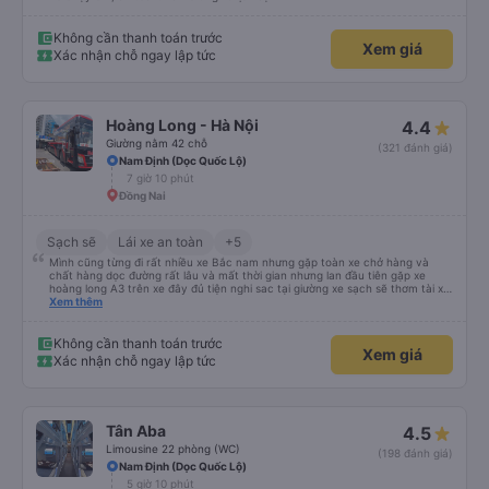
Không cần thanh toán trước
Xem giá
Xác nhận chỗ ngay lập tức
Hoàng Long - Hà Nội
4.4
Giường nằm 42 chỗ
(321 đánh giá)
Nam Định (Dọc Quốc Lộ)
7 giờ 10 phút
Đồng Nai
Sạch sẽ
Lái xe an toàn
+5
Mình cũng từng đi rất nhiều xe Bắc nam nhưng gặp toàn xe chở hàng và
chất hàng dọc đường rất lâu và mất thời gian nhưng lan đầu tiên gặp xe
hoàng long A3 trên xe đây đủ tiện nghi sac tại giường xe sạch sẽ thơm tài xế
lo xe thoải mái vui tính sẽ con ung hô nhe
Xem thêm
Không cần thanh toán trước
Xem giá
Xác nhận chỗ ngay lập tức
Tân Aba
4.5
Limousine 22 phòng (WC)
(198 đánh giá)
Nam Định (Dọc Quốc Lộ)
5 giờ 10 phút