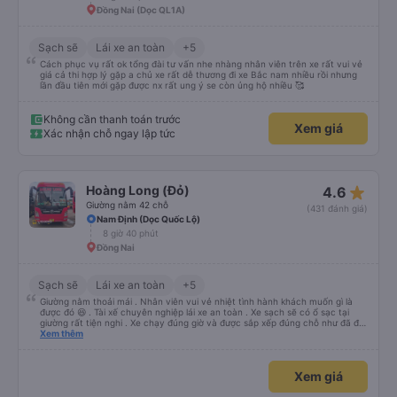
Đồng Nai (Dọc QL1A)
Sạch sẽ
Lái xe an toàn
+5
Cách phục vụ rất ok tổng đài tư vấn nhe nhàng nhân viên trên xe rất vui vẻ
giá cả thi hợp lý gặp a chủ xe rất dễ thương đi xe Bắc nam nhiều rồi nhưng
lần đầu tiên mới gặp được nx rất ung ý se còn ủng hộ nhiều 🥰
Không cần thanh toán trước
Xem giá
Xác nhận chỗ ngay lập tức
star_rate
Hoàng Long (Đỏ)
4.6
Giường nằm 42 chỗ
(431 đánh giá)
Nam Định (Dọc Quốc Lộ)
8 giờ 40 phút
Đồng Nai
Sạch sẽ
Lái xe an toàn
+5
Giường nằm thoải mái . Nhân viên vui vẻ nhiệt tình hành khách muốn gì là
được đó 😆 . Tài xế chuyên nghiệp lái xe an toàn . Xe sạch sẽ có ổ sạc tại
giường rất tiện nghi . Xe chạy đúng giờ và được sắp xếp đúng chỗ như đã đặt
. Điểm 10 cho hoàng long đỏ 👍
Xem thêm
Xem giá