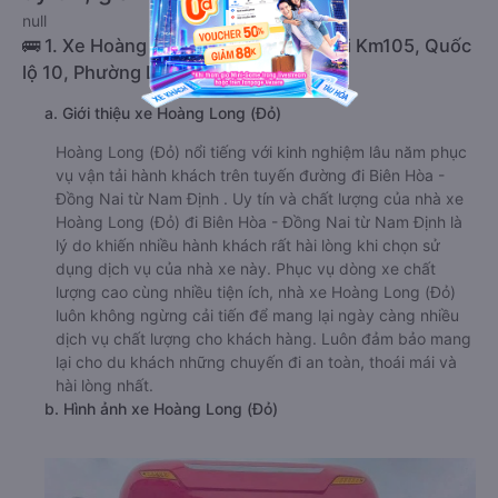
null
🚌 1. Xe Hoàng Long (Đỏ) khởi hành tại Km105, Quốc
lộ 10, Phường Lộc Vượng
a. Giới thiệu xe Hoàng Long (Đỏ)
Hoàng Long (Đỏ) nổi tiếng với kinh nghiệm lâu năm phục
vụ vận tải hành khách trên tuyến đường đi Biên Hòa -
Đồng Nai từ Nam Định . Uy tín và chất lượng của nhà xe
Hoàng Long (Đỏ) đi Biên Hòa - Đồng Nai từ Nam Định là
lý do khiến nhiều hành khách rất hài lòng khi chọn sử
dụng dịch vụ của nhà xe này. Phục vụ dòng xe chất
lượng cao cùng nhiều tiện ích, nhà xe Hoàng Long (Đỏ)
luôn không ngừng cải tiến để mang lại ngày càng nhiều
dịch vụ chất lượng cho khách hàng. Luôn đảm bảo mang
lại cho du khách những chuyến đi an toàn, thoái mái và
hài lòng nhất.
b. Hình ảnh xe Hoàng Long (Đỏ)