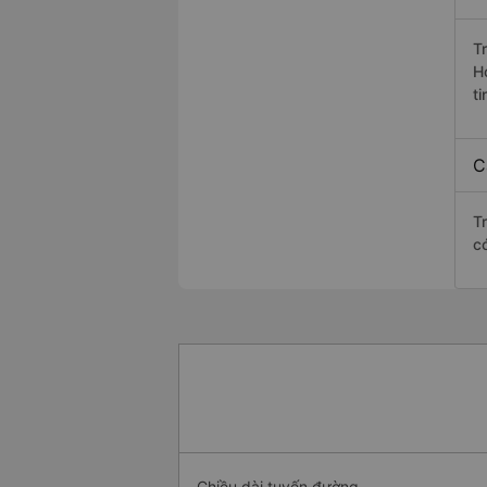
T
H
ti
C
T
c
Chiều dài tuyến đường