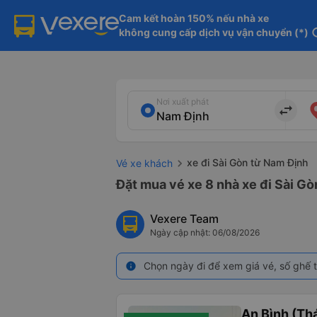
Cam kết hoàn 150% nếu nhà xe

không cung cấp dịch vụ vận chuyển (*)
in
Nơi xuất phát
import_export
xe đi Sài Gòn từ Nam Định
Vé xe khách
Đặt mua vé xe 8 nhà xe đi Sài Gò
Vexere Team
Ngày cập nhật: 06/08/2026
Chọn ngày đi để xem giá vé, số ghế t
info
An Bình (Thá