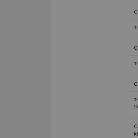
C
T
C
Tr
C
T
th
C
k