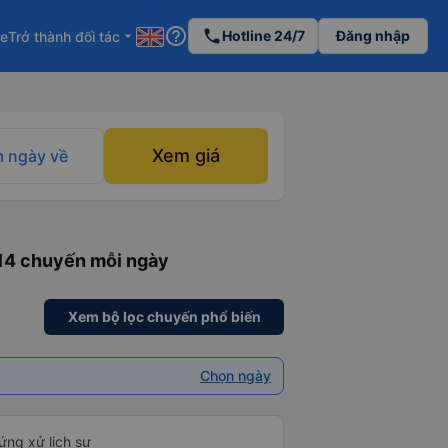
help_outline
phone
Hotline 24/7
Đăng nhập
re
Trở thành đối tác
arrow_drop_down
Xem giá
 ngày về
 14 chuyến mỗi ngày
Xem bộ lọc chuyến phổ biến
Chọn ngày
ứng xử lịch sự