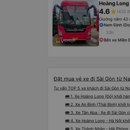
Hoàng Long 
4.6
star
(432 đ
Giường nằm 42 
Nam Định (Dọ
33h
Bến xe Miền 
Đặt mua vé xe đi Sài Gòn từ Na
Tư vấn TOP 5 xe khách đi Sài Gòn từ Na
🚌 1. Xe Hoàng Long (Đỏ) khởi hà
🚌 2. Xe An Bình (Thái Bình) khởi 
🚌 3. Xe Tân Aba : Xe đi Sài Gòn 
🚌 4. Xe Hoàng Long - Hà Nội khở
🚌 5. Xe Thành Nhân - Hải Phòng 