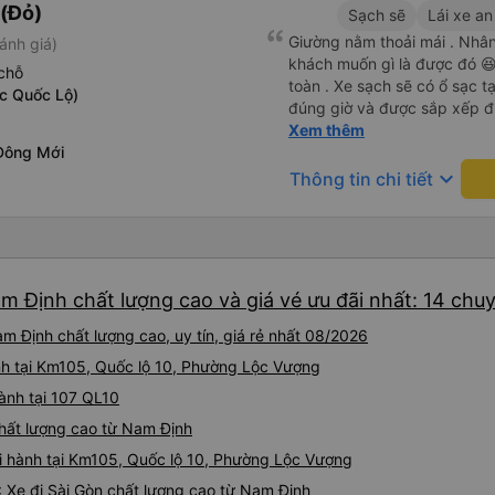
(Đỏ)
Sạch sẽ
Lái xe an
Giường nằm thoải mái . Nhân 
ánh giá)
khách muốn gì là được đó 😆 
chỗ
toàn . Xe sạch sẽ có ổ sạc tạ
c Quốc Lộ)
đúng giờ và được sắp xếp đ
cho hoàng long đỏ 👍
Xem thêm
Đông Mới
keyboard_arrow_down
Thông tin chi tiết
m Định chất lượng cao và giá vé ưu đãi nhất: 14 chu
m Định chất lượng cao, uy tín, giá rẻ nhất 08/2026
nh tại Km105, Quốc lộ 10, Phường Lộc Vượng
hành tại 107 QL10
chất lượng cao từ Nam Định
i hành tại Km105, Quốc lộ 10, Phường Lộc Vượng
: Xe đi Sài Gòn chất lượng cao từ Nam Định