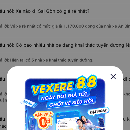
âu hỏi: Xe nào đi Sài Gòn có giá rẻ nhất?
rả lời: Vé xe rẻ nhất có mức giá là 1.170.000 đồng của nhà xe An Bìn
âu hỏi: Có bao nhiêu nhà xe đang khai thác tuyến đường N
ả lời: Hiện tại có 5 nhà xe khai thác tuyến đường.
âu hỏi: Từ Nam Định đi Sài Gòn mất bao nhiêu tiếng khi di
rả lời: Thời gian di chuyển bằng xe khách từ Nam Định đi Sài Gòn kh
uận lợi.
âu hỏi: Khoảng cách từ Nam Định đi Sài Gòn là bao nhiêu 
hách?