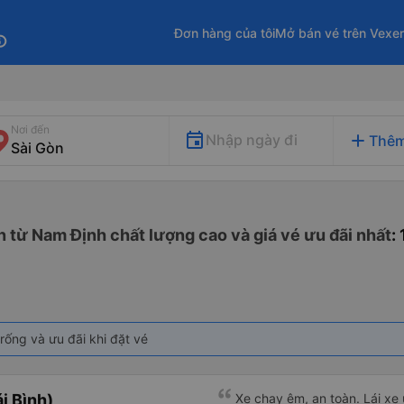
Đơn hàng của tôi
Mở bán vé trên Vexe
fo
Nơi đến
add
Nhập ngày đi
Thêm
n từ Nam Định chất lượng cao và giá vé ưu đãi nhất
:
rống và ưu đãi khi đặt vé
i Bình)
Xe chạy êm, an toàn. Lái xe 