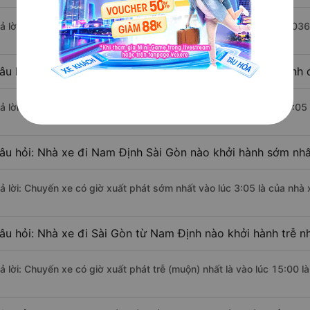
rả lời: Đoạn đường đi Sài Gòn từ Nam Định có chiều dài khoảng 103
âu hỏi: Mỗi ngày có bao nhiêu chuyến xe khách Nam Định đ
rả lời: Trung bình mỗi ngày có khoảng 14 chuyến xe bắt đầu từ 3:05
âu hỏi: Nhà xe đi Nam Định Sài Gòn nào khởi hành sớm nhấ
rả lời: Chuyến xe có giờ xuất phát sớm nhất vào lúc 3:05 là của nhà x
âu hỏi: Nhà xe đi Sài Gòn từ Nam Định nào khởi hành trễ n
ả lời: Chuyến xe có giờ xuất phát trễ (muộn) nhất là vào lúc 15:00 là