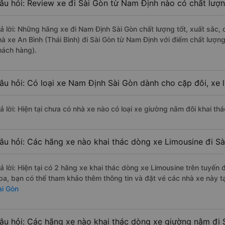
âu hỏi: Review xe đi Sài Gòn từ Nam Định nào có chất lượng
rả lời: Những hãng xe đi Nam Định Sài Gòn chất lượng tốt, xuất sắc,
hà xe An Bình (Thái Bình) đi Sài Gòn từ Nam Định với điểm chất lượn
hách hàng).
âu hỏi: Có loại xe Nam Định Sài Gòn dành cho cặp đôi, xe
rả lời: Hiện tại chưa có nhà xe nào có loại xe giường nằm đôi khai th
âu hỏi: Các hãng xe nào khai thác dòng xe Limousine đi S
rả lời: Hiện tại có 2 hãng xe khai thác dòng xe Limousine trên tuyến 
ba, bạn có thể tham khảo thêm thông tin và đặt vé các nhà xe này tạ
ài Gòn
âu hỏi: Các hãng xe nào khai thác dòng xe giường nằm đi