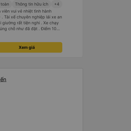
 toàn
Thông tin hữu ích
+4
viên vui vẻ nhiệt tình hành
. Tài xế chuyên nghiệp lái xe an
i giường rất tiện nghi . Xe chạy
úng chỗ như đã đặt . Điểm 10
Xem giá
yến