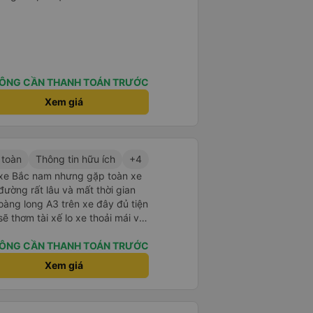
ÔNG CẦN THANH TOÁN TRƯỚC
Xem giá
 toàn
Thông tin hữu ích
+4
u xe Bắc nam nhưng gặp toàn xe
ường rất lâu và mất thời gian
oàng long A3 trên xe đây đủ tiện
ẽ thơm tài xế lo xe thoải mái vui
ÔNG CẦN THANH TOÁN TRƯỚC
Xem giá