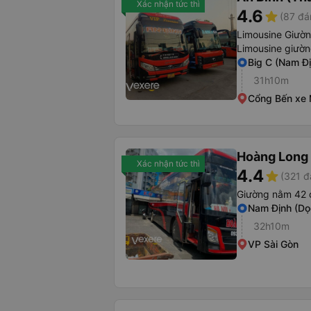
Xác nhận tức thì
4.6
star
(87 đá
Limousine Giườ
Limousine giườ
Big C (Nam Đị
31h10m
Cổng Bến xe 
Hoàng Long 
Xác nhận tức thì
4.4
star
(321 đ
Giường nằm 42 
Nam Định (Dọ
32h10m
VP Sài Gòn