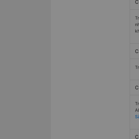
C
T
n
k
C
T
C
T
A
S
C