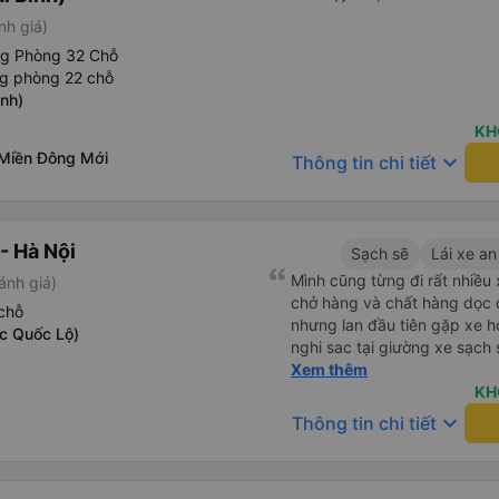
nh giá)
ng Phòng 32 Chỗ
ng phòng 22 chỗ
nh)
KH
Miền Đông Mới
keyboard_arrow_down
Thông tin chi tiết
- Hà Nội
Sạch sẽ
Lái xe an
Mình cũng từng đi rất nhiề
ánh giá)
chở hàng và chất hàng dọc đ
chỗ
nhưng lan đầu tiên gặp xe h
c Quốc Lộ)
nghi sac tại giường xe sạch s
tính sẽ con ung hô nhe
Xem thêm
KH
keyboard_arrow_down
Thông tin chi tiết