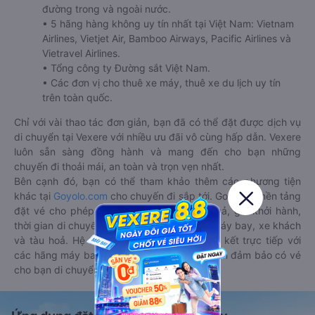
đường trong và ngoài nước.
• 5 hãng hàng không uy tín nhất tại Việt Nam: Vietnam
Airlines, Vietjet Air, Bamboo Airways, Pacific Airlines và
Vietravel Airlines.
• Tổng công ty Đường sắt Việt Nam.
• Các đơn vị cho thuê xe máy, thuê xe du lịch uy tín
trên toàn quốc.
Chỉ với vài thao tác đơn giản, bạn đã có thể đặt được dịch vụ
di chuyển tại Vexere với nhiều ưu đãi vô cùng hấp dẫn. Vexere
luôn sẵn sàng đồng hành và mang đến cho bạn những
chuyến đi thoải mái, an toàn và trọn vẹn nhất.
Bên cạnh đó, bạn có thể tham khảo thêm các phương tiện
khác tại
Goyolo.com
cho chuyến đi sắp tới. Goyolo là nền tảng
đặt vé cho phép người dùng so sánh giá cả, giờ khởi hành,
thời gian di chuyển của nhiều phương tiện máy bay, xe khách
và tàu hoả. Hệ thống của Goyolo được liên kết trực tiếp với
các hãng máy bay, xe khách và tàu hoả, luôn đảm bảo có vé
cho bạn di chuyển.