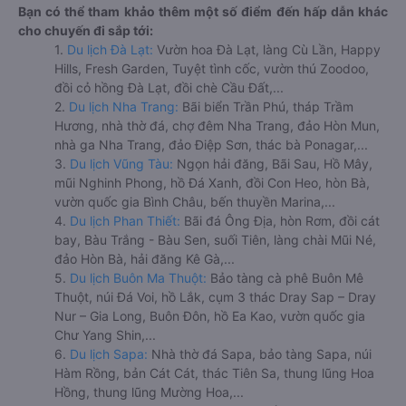
Bạn có thể tham khảo thêm một số điểm đến hấp dẫn khác
cho chuyến đi sắp tới:
1.
Du lịch Đà Lạt:
Vườn hoa Đà Lạt, làng Cù Lần, Happy
Hills, Fresh Garden, Tuyệt tình cốc, vườn thú Zoodoo,
đồi cỏ hồng Đà Lạt, đồi chè Cầu Đất,...
2.
Du lịch Nha Trang:
Bãi biển Trần Phú, tháp Trầm
Hương, nhà thờ đá, chợ đêm Nha Trang, đảo Hòn Mun,
nhà ga Nha Trang, đảo Điệp Sơn, thác bà Ponagar,...
3.
Du lịch Vũng Tàu:
Ngọn hải đăng, Bãi Sau, Hồ Mây,
mũi Nghinh Phong, hồ Đá Xanh, đồi Con Heo, hòn Bà,
vườn quốc gia Bình Châu, bến thuyền Marina,...
4.
Du lịch Phan Thiết:
Bãi đá Ông Địa, hòn Rơm, đồi cát
bay, Bàu Trắng - Bàu Sen, suối Tiên, làng chài Mũi Né,
đảo Hòn Bà, hải đăng Kê Gà,...
5.
Du lịch Buôn Ma Thuột:
Bảo tàng cà phê Buôn Mê
Thuột, núi Đá Voi, hồ Lắk, cụm 3 thác Dray Sap – Dray
Nur – Gia Long, Buôn Đôn, hồ Ea Kao, vườn quốc gia
Chư Yang Shin,...
6.
Du lịch Sapa:
Nhà thờ đá Sapa, bảo tàng Sapa, núi
Hàm Rồng, bản Cát Cát, thác Tiên Sa, thung lũng Hoa
Hồng, thung lũng Mường Hoa,...