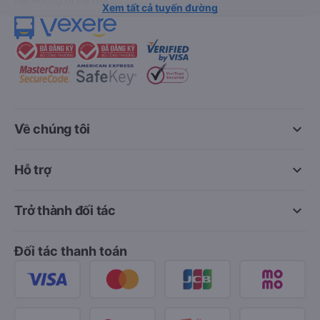
Xem tất cả tuyến đường
keyboard_arrow_down
Về chúng tôi
keyboard_arrow_down
Hỗ trợ
keyboard_arrow_down
Trở thành đối tác
Đối tác thanh toán