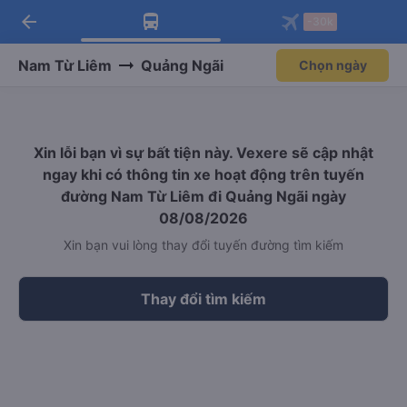
arrow_back
Tải app Vexere ngay!
Tải app Vexere
-30k
Mở app
Mở app
Nhận ưu đãi thành viên độc
-30k/ghế khi đặt vé máy bay qua
quyền
app
Nam Từ Liêm
Quảng Ngãi
Chọn ngày
Xin lỗi bạn vì sự bất tiện này. Vexere sẽ cập nhật
ngay khi có thông tin xe hoạt động trên tuyến
đường Nam Từ Liêm đi Quảng Ngãi ngày
08/08/2026
Xin bạn vui lòng thay đổi tuyến đường tìm kiếm
Thay đổi tìm kiếm