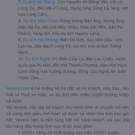
7.
Du lịch Hà Giang:
Cao nguyên đá Đồng Văn, cột cờ
Lũng Cú, đèo Mã Pí Lèng, thung lũng Sủng Là, làng văn
hóa Lũng Cẩm,...
8.
Du lịch Mộc Châu:
Rừng thông Bản Áng, thung lũng
mận Nà Ka, đồi chè Mộc Châu, thác Dải Yếm, bản Pa
Phách, hang dơi, khu du lịch Happy Land,...
9.
Du lịch Hải Phòng:
Biển Đồ Sơn, đảo Hòn Dấu, vịnh
Lan Hạ, đảo Bạch Long Vỹ, núi Voi, khu di tích Tràng
Kênh,...
10.
Du lịch Nghệ An:
Biển Cửa Lò, đảo Lan Châu, vườn
quốc gia Pù Mát, đồi chè Thanh Chương, đảo Hòn Ngư,
cánh đồng hoa hướng dương, đồng cừu Nghệ An, biển
Thiên Cầm,...
Vexere.com
là hệ thống hỗ trợ đặt vé xe khách, máy bay, tàu
hoả và thuê xe máy, xe du lịch trên nhiều tuyến đường khắp
cả nước.
Với Vexere, việc lập kế hoạch cho hành trình di chuyển trở nên
vô cùng đơn giản, linh hoạt và được cá nhân hóa hơn bao giờ
hết. Vexere hiện là nền tảng kết nối hành khách với các đối
tác hàng đầu trong lĩnh vực đi lại, bao gồm:
• 2000+ hãng xe chất lượng cao trên 5000+ tuyến