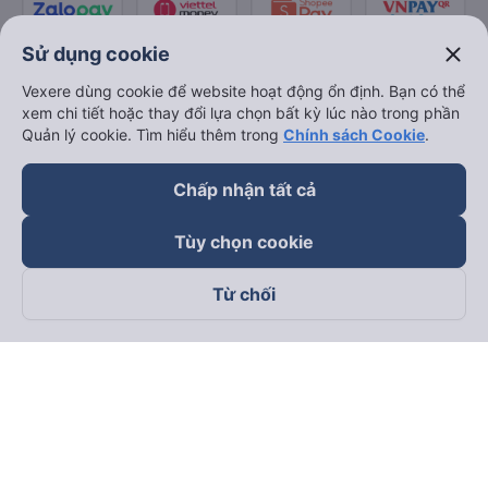
close
Sử dụng cookie
Vexere dùng cookie để website hoạt động ổn định. Bạn có thể
xem chi tiết hoặc thay đổi lựa chọn bất kỳ lúc nào trong phần
Quản lý cookie. Tìm hiểu thêm trong
Chính sách Cookie
.
Chấp nhận tất cả
Tùy chọn cookie
Từ chối
Theo dõi chúng tôi trên
Facebook
Tiktok
Youtube
Công ty TNHH Thương Mại Dịch Vụ Vexere