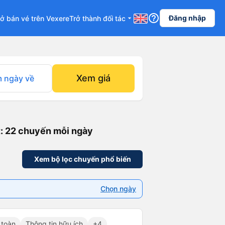
help_outline
Đăng nhập
ở bán vé trên Vexere
Trở thành đối tác
arrow_drop_down
Xem giá
 ngày về
t
: 22 chuyến mỗi ngày
Xem bộ lọc chuyến phổ biến
Chọn ngày
 toàn
Thông tin hữu ích
+4