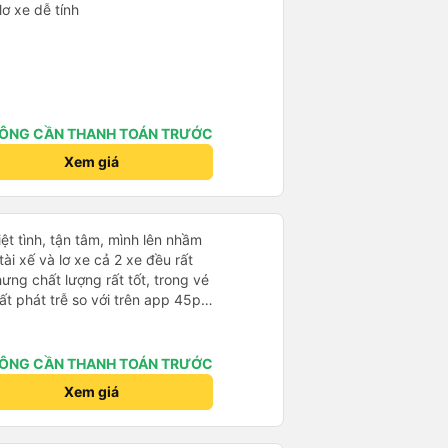
lơ xe dễ tính
ÔNG CẦN THANH TOÁN TRƯỚC
Xem giá
hiệt tình, tận tâm, mình lên nhầm
ài xế và lơ xe cả 2 xe đều rất
hưng chất lượng rất tốt, trong vé
t phát trễ so với trên app 45p,
ất to, có thể thông cảm được.
ÔNG CẦN THANH TOÁN TRƯỚC
Xem giá