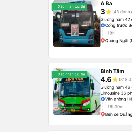
A Ba
Xác nhận tức thì
3
star
(43 đánh 
Giường nằm 42 
Cổng trước 
18h
Quảng Ngãi (
Bình Tâm
Xác nhận tức thì
4.6
star
(318 đ
Giường nằm 46 
Limousine 36 p
Văn phòng Hà
16h30m
Bến xe Quảng