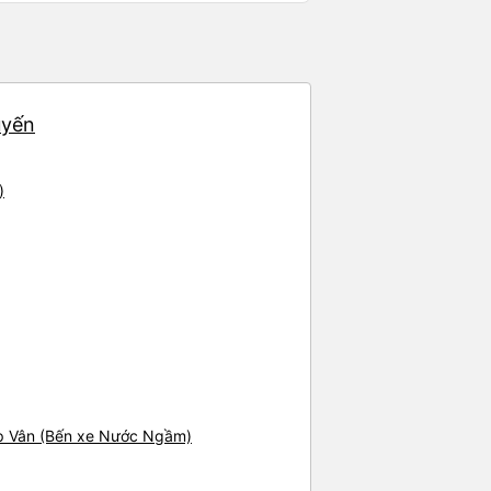
uyến
)
áp Vân (Bến xe Nước Ngầm)