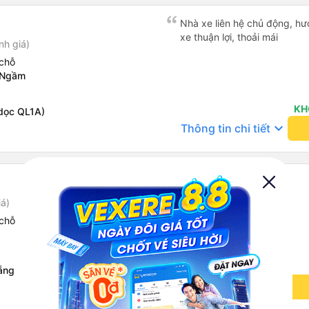
Điểm cộng: Xe xuất bến và 
ký. Nhân viên chuyên nghiệp
Nhà xe liên hệ chủ động, hướ
sao cho cả app Vexere và H
xe thuận lợi, thoải mái
nh giá)
triển để mang lại trải nghiệm
chỗ
 Ngầm
KH
dọc QL1A)
keyboard_arrow_down
Thông tin chi tiết
iá)
chỗ
ẵng Quảng Ngãi
keyboard_arrow_down
Thông tin chi tiết