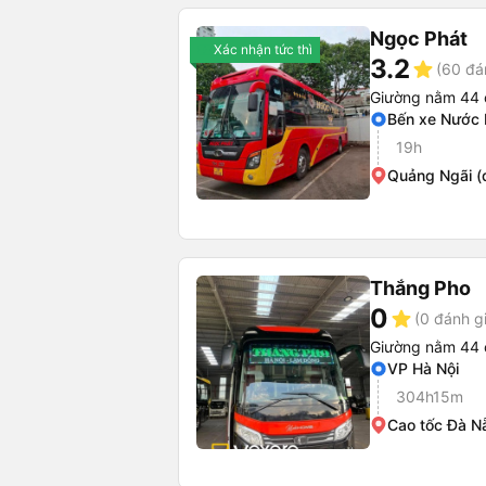
Ngọc Phát
Xác nhận tức thì
3.2
star
(60 đá
Giường nằm 44 
Bến xe Nước
19h
Quảng Ngãi (
Thắng Pho
0
star
(0 đánh g
Giường nằm 44 
VP Hà Nội
304h15m
Cao tốc Đà N