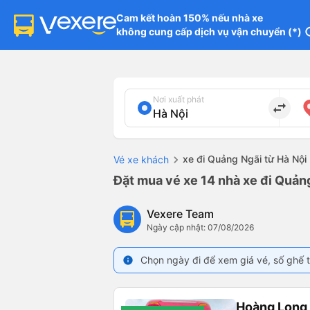
Cam kết hoàn 150% nếu nhà xe

không cung cấp dịch vụ vận chuyển (*)
in
Nơi xuất phát
import_export
xe đi Quảng Ngãi từ Hà Nội
Vé xe khách
Đặt mua vé xe 14 nhà xe đi Quảng
Vexere Team
Ngày cập nhật: 07/08/2026
Chọn ngày đi để xem giá vé, số ghế t
info
Hoàng Long 