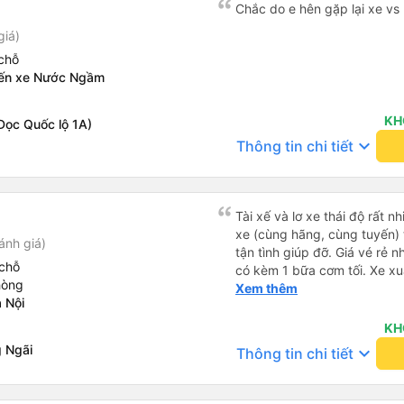
Chắc do e hên gặp lại xe vs 
giá)
chỗ
Bến xe Nước Ngầm
KH
Dọc Quốc lộ 1A)
keyboard_arrow_down
Thông tin chi tiết
Tài xế và lơ xe thái độ rất n
xe (cùng hãng, cùng tuyến) t
ánh giá)
tận tình giúp đỡ. Giá vé rẻ n
chỗ
có kèm 1 bữa cơm tối. Xe xuấ
hòng
nhưng do bão nên trời mưa r
Xem thêm
 Nội
99/10
KH
 Ngãi
keyboard_arrow_down
Thông tin chi tiết