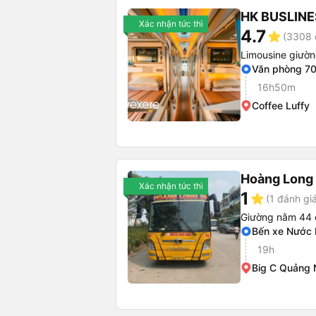
HK BUSLINE
Xác nhận tức thì
4.7
star
(3308 
Limousine giườ
Văn phòng 7
16h50m
Coffee Luffy
Hoàng Long
Xác nhận tức thì
1
star
(1 đánh gi
Giường nằm 44 
Bến xe Nước
19h
Big C Quảng 