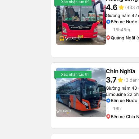
Xác nhận tức thì
4.6
star
(433 đ
Giường nằm 42 
Bến xe Nước
18h45m
Quảng Ngãi (
Chín Nghĩa
Xác nhận tức thì
3.7
star
(3 đánh
Giường nằm 40 
Limousine 22 p
Bến xe Nước
16h
Bến xe Chín 