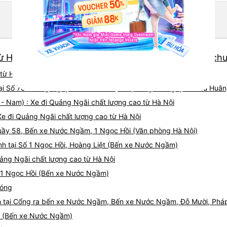
 Hà Nội chất lượng cao và giá vé ưu đãi nhất: 22 ch
ừ Hà Nội chất lượng cao, uy tín, giá rẻ nhất 08/2026
 tại Số 70 đường Nguyễn Hữu Huân (Văn phòng 70 Nguyễn Hữu Huân
 - Nam) : Xe đi Quảng Ngãi chất lượng cao từ Hà Nội
Xe đi Quảng Ngãi chất lượng cao từ Hà Nội
Quầy 58, Bến xe Nước Ngầm, 1 Ngọc Hồi (Văn phòng Hà Nội)
nh tại Số 1 Ngọc Hồi, Hoàng Liệt (Bến xe Nước Ngầm)
ảng Ngãi chất lượng cao từ Hà Nội
 01 Ngọc Hồi (Bến xe Nước Ngầm)
hóng
nh tại Cổng ra bến xe Nước Ngầm, Bến xe Nước Ngầm, Đỗ Mười, Ph
ại (Bến xe Nước Ngầm)