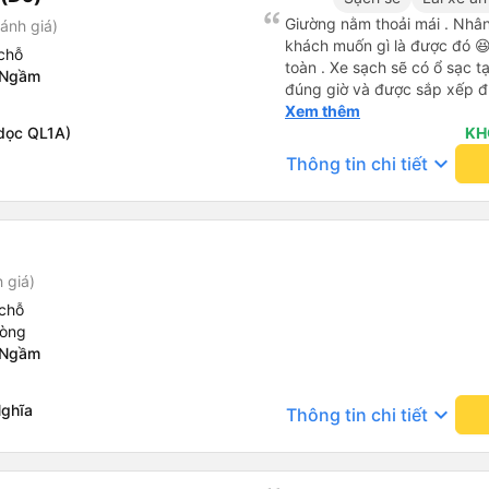
Giường nằm thoải mái . Nhân 
ánh giá)
khách muốn gì là được đó 😆 
chỗ
toàn . Xe sạch sẽ có ổ sạc tạ
 Ngầm
đúng giờ và được sắp xếp đ
cho hoàng long đỏ 👍
Xem thêm
dọc QL1A)
KH
keyboard_arrow_down
Thông tin chi tiết
 giá)
chỗ
hòng
 Ngầm
Nghĩa
keyboard_arrow_down
Thông tin chi tiết