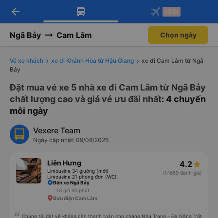
arrow_back
Tải app Vexere ngay!
Tải app Vexere
-30k
Mở app
Mở app
Nhận ưu đãi thành viên độc
-30k/ghế khi đặt vé máy bay qua
quyền
app
Ngã Bảy
Cam Lâm
Chọn ngày
Vé xe khách
xe đi Khánh Hòa từ Hậu Giang
xe đi Cam Lâm từ Ngã
Bảy
Đặt mua vé xe 5 nhà xe đi Cam Lâm từ Ngã Bảy
chất lượng cao và giá vé ưu đãi nhất
: 4 chuyến
mỗi ngày
Vexere Team
Ngày cập nhật: 09/08/2026
Liên Hưng
4.2
Limousine 34 giường (mới)
(14659 đánh giá)
Limousine 21 phòng đơn (WC)
Bến xe Ngã Bảy
13 giờ 30 phút
Bưu điện Cam Lâm
Chúng tôi đặt vé không cần thanh toán cho chặng Nha Trang - Đà Nẵng (rất