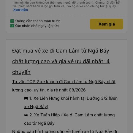
tiện lợi nếu bạn không có thẻ nước ngoài để thanh toán). Chúng tôi đến bến
xe (điểm khởi hành được ghi trên vé), và họ in vé cho chúng tôi tại quầy.
Chúng tôi cũng quyết định mua vé chiều về trực tiếp tại quầy, vì giá vé trên
Xem thêm
ứng dụng cũng giống nhau. Đầu tiên, chúng tôi đi xe buýt nhỏ đến điểm hẹn,
sau đó chuyển sang xe giường nằm. Tôi khuyên bạn nên mang theo áo len
ấm hoặc áo khoác mỏng, vì thỉnh thoảng trời khá lạnh, và chăn mền thì hơi
Không cần thanh toán trước
Xem giá
cũ, nhưng vẫn có sẵn. Cổng USB để sạc điện thoại hoạt động tốt, và có giấy
Xác nhận chỗ ngay lập tức
vệ sinh. Mọi thứ khá sạch sẽ. Chúng tôi trở về từ Đà Nẵng (bến xe Đà Nẵng,
Nhà ga B2, Lối ra 8) trên một loại xe buýt khác với ba hàng ghế ngả. Xe ít
rộng rãi hơn, nhưng vẫn khá thoải mái và tốt hơn nhiều so với một chuyến đi
8-10 tiếng ngồi một chỗ. Chúng tôi cũng dừng lại gần Nha Trang và sau đó
được đưa đến ga bằng xe buýt nhỏ. Họ cũng vận chuyển hàng hóa trong
suốt chuyến đi, và có thể sẽ có những điểm dừng chân. Tôi khuyên bạn nên
chọn công ty này và đặt chỗ ngồi VIP.
Đặt mua vé xe đi Cam Lâm từ Ngã Bảy
chất lượng cao và giá vé ưu đãi nhất: 4
chuyến
Tư vấn TOP 2 xe khách đi Cam Lâm từ Ngã Bảy chất
lượng cao, uy tín, giá rẻ nhất 08/2026
🚌 1. Xe Liên Hưng khởi hành tại Đường 3/2 (Bến
xe Ngã Bảy)
🚌 2. Xe Tuấn Hiệp : Xe đi Cam Lâm chất lượng
cao từ Ngã Bảy
Những câu hỏi thường gặp về tuyến xe từ Ngã Bảy đi