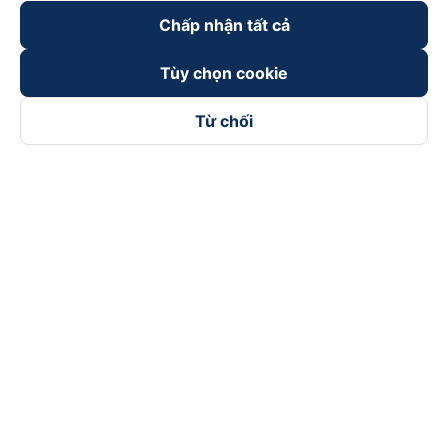
Chấp nhận tất cả
Tùy chọn cookie
Từ chối
Theo dõi chúng tôi trên
Facebook
Tiktok
Youtube
Công ty TNHH Thương Mại Dịch Vụ Vexere
Địa chỉ đăng ký kinh doanh: 8C Chữ Đồng Tử, Phường Tân
Sơn Nhất, TP. Hồ Chí Minh, Việt Nam
Địa chỉ
:
Lầu 2, toà nhà H3 Circo Hoàng Diệu, 384 Hoàng Diệu,
Phường Khánh Hội, TP Hồ Chí Minh, Việt Nam
Tầng 3, toà nhà 101 Láng Hạ, 101 Láng Hạ, Phường Láng, TP.
Hà Nội, Việt Nam
Giấy chứng nhận ĐKKD số 0315133726 do Sở KH và ĐT TP.
Hồ Chí Minh cấp lần đầu ngày 27/6/2018
Bản quyền © 2025 thuộc về Vexere.com