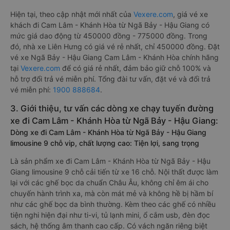
Hiện tại, theo cập nhật mới nhất của
Vexere.com
, giá vé xe
khách đi Cam Lâm - Khánh Hòa từ Ngã Bảy - Hậu Giang có
mức giá dao động từ 450000 đồng - 775000 đồng. Trong
đó, nhà xe Liên Hưng có giá vé rẻ nhất, chỉ 450000 đồng. Đặt
vé xe Ngã Bảy - Hậu Giang Cam Lâm - Khánh Hòa chính hãng
tại
Vexere.com
để có giá rẻ nhất, đảm bảo giữ chỗ 100% và
hỗ trợ đổi trả vé miễn phí. Tổng đài tư vấn, đặt vé và đổi trả
vé miễn phí:
1900 888684
.
3. Giới thiệu, tư vấn các dòng xe chạy tuyến đường
xe đi Cam Lâm - Khánh Hòa từ Ngã Bảy - Hậu Giang:
Dòng xe đi Cam Lâm - Khánh Hòa từ Ngã Bảy - Hậu Giang
limousine 9 chỗ vip, chất lượng cao: Tiện lợi, sang trọng
Là sản phẩm xe đi Cam Lâm - Khánh Hòa từ Ngã Bảy - Hậu
Giang limousine 9 chỗ cải tiến từ xe 16 chỗ. Nội thất được làm
lại với các ghế bọc da chuẩn Châu Âu, không chỉ êm ái cho
chuyến hành trình xa, mà còn mát mẻ và không hề bị hầm bí
như các ghế bọc da bình thường. Kèm theo các ghế có nhiều
tiện nghi hiện đại như ti-vi, tủ lạnh mini, ổ cắm usb, đèn đọc
sách, hệ thống âm thanh cao cấp. Có vách ngăn riêng biệt