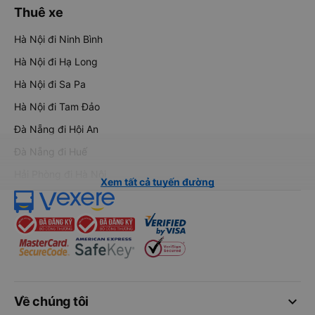
Thuê xe
Hà Nội đi Ninh Bình
Hà Nội đi Hạ Long
Hà Nội đi Sa Pa
Hà Nội đi Tam Đảo
Đà Nẵng đi Hội An
Đà Nẵng đi Huế
Hải Phòng đi Hà Nội
Xem tất cả tuyến đường
keyboard_arrow_down
Về chúng tôi