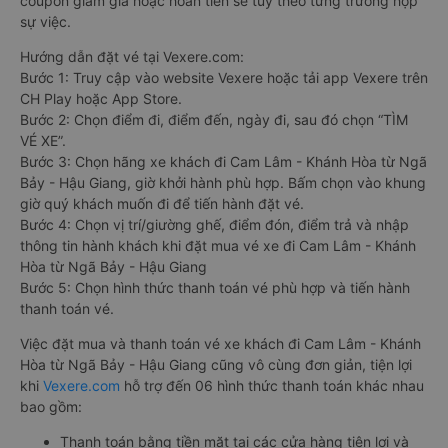
coupon giảm giá hoặc hoàn tiền sẽ tùy theo từng trường hợp
sự việc.
Hướng dẫn đặt vé tại Vexere.com:
Bước 1: Truy cập vào website Vexere hoặc tải app Vexere trên
CH Play hoặc App Store.
Bước 2: Chọn điểm đi, điểm đến, ngày đi, sau đó chọn “TÌM
VÉ XE”.
Bước 3: Chọn hãng xe khách đi Cam Lâm - Khánh Hòa từ Ngã
Bảy - Hậu Giang, giờ khởi hành phù hợp. Bấm chọn vào khung
giờ quý khách muốn đi để tiến hành đặt vé.
Bước 4: Chọn vị trí/giường ghế, điểm đón, điểm trả và nhập
thông tin hành khách khi đặt mua vé xe đi Cam Lâm - Khánh
Hòa từ Ngã Bảy - Hậu Giang
Bước 5: Chọn hình thức thanh toán vé phù hợp và tiến hành
thanh toán vé.
Việc đặt mua và thanh toán vé xe khách đi Cam Lâm - Khánh
Hòa từ Ngã Bảy - Hậu Giang cũng vô cùng đơn giản, tiện lợi
khi
Vexere.com
hỗ trợ đến 06 hình thức thanh toán khác nhau
bao gồm:
Thanh toán bằng tiền mặt tại các cửa hàng tiện lợi và