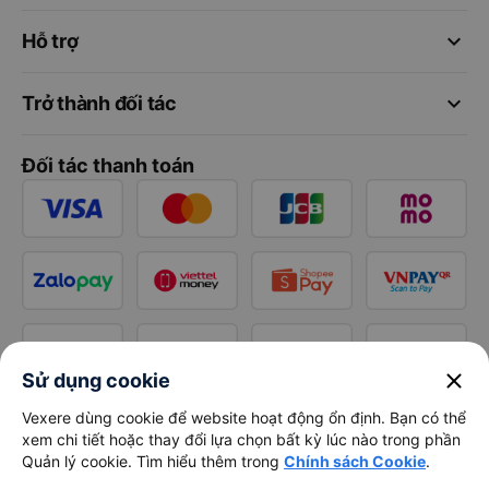
keyboard_arrow_down
Hỗ trợ
keyboard_arrow_down
Trở thành đối tác
Đối tác thanh toán
close
Sử dụng cookie
Vexere dùng cookie để website hoạt động ổn định. Bạn có thể
xem chi tiết hoặc thay đổi lựa chọn bất kỳ lúc nào trong phần
Quản lý cookie. Tìm hiểu thêm trong
Chính sách Cookie
.