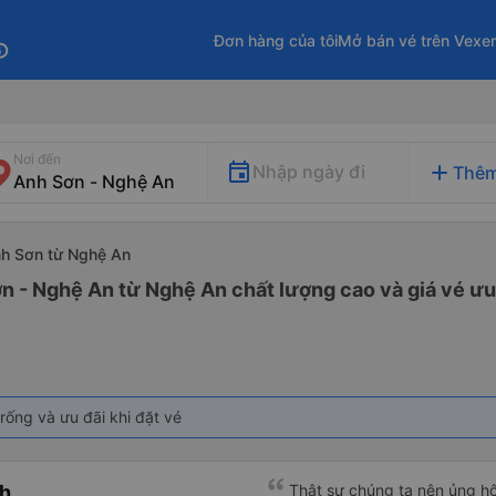
Đơn hàng của tôi
Mở bán vé trên Vexe
fo
Nơi đến
add
Nhập ngày đi
Thêm
nh Sơn từ Nghệ An
n - Nghệ An từ Nghệ An chất lượng cao và giá vé ưu
rống và ưu đãi khi đặt vé
h
Thật sự chúng ta nên ủng h