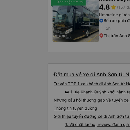
Xác nhận tức thì
4.8
star
(157 đ
Limousine giườ
Bến xe phía 
2h
Thị trấn Anh 
Đặt mua vé xe đi Anh Sơn từ N
Tư vấn TOP 1 xe khách đi Anh Sơn từ Ng
🚌 1. Xe Khanh Quỳnh khởi hành t
Những câu hỏi thường gặp về tuyến xe 
Thông tin tuyến đường
Giới thiệu tuyến đường xe đi Anh Sơn t
1. Về chất lượng, review, đánh g