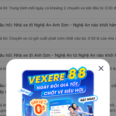
rả lời: Trung bình mỗi ngày có khoảng 2 chuyến xe bắt đầu từ 3:30 
âu hỏi: Nhà xe đi Nghệ An Anh Sơn - Nghệ An nào khởi hà
rả lời: Chuyến xe có giờ xuất phát sớm nhất vào lúc 3:30 là của nhà
âu hỏi: Nhà xe đi Anh Sơn - Nghệ An từ Nghệ An nào khởi h
rả lời: Chuyến xe có giờ xuất phát trễ (muộn) nhất là vào lúc 15:30 
âu hỏi: Review xe đi Anh Sơn - Nghệ An từ Nghệ An nào có 
ấp nhất?
rả lời: Những hãng xe đi Nghệ An Anh Sơn - Nghệ An chất lượng tốt,
uỳnh đi Anh Sơn - Nghệ An từ Nghệ An với điểm chất lượng là 4.8/5
àng).