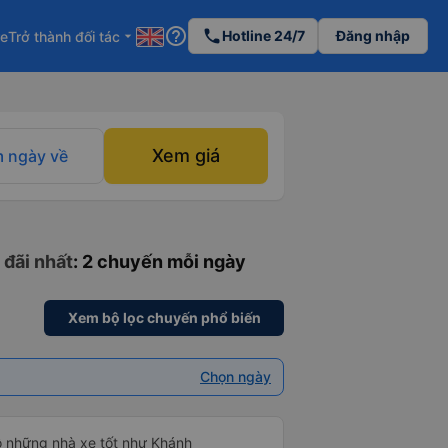
help_outline
phone
Hotline 24/7
Đăng nhập
re
Trở thành đối tác
arrow_drop_down
Xem giá
 ngày về
 đãi nhất
: 2 chuyến mỗi ngày
Xem bộ lọc chuyến phổ biến
Chọn ngày
ộ những nhà xe tốt như Khánh