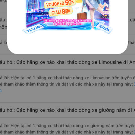
âu hỏi: Có loại xe Nghệ An Anh Sơn - Nghệ An dành cho cặ
hông?
rả lời: Hiện tại chưa có nhà xe nào có loại xe giường nằm đôi khai t
âu hỏi: Các hãng xe nào khai thác dòng xe Limousine đi A
rả lời: Hiện tại có 1 hãng xe khai thác dòng xe Limousine trên tuyế
hể tham khảo thêm thông tin và đặt vé các nhà xe này tại trang này:
n
âu hỏi: Các hãng xe nào khai thác dòng xe giường nằm đi
rả lời: Hiện tại có 1 hãng xe khai thác dòng xe giường nằm trên tu
hể tham khảo thêm thông tin và đặt vé các nhà xe này tại trang này: