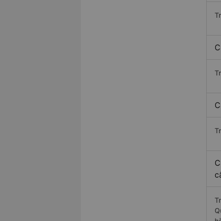
T
C
T
C
T
C
c
T
Q
h