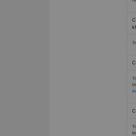
C
k
T
C
T
t
A
C
T
t