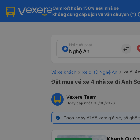
Cam kết hoàn 150% nếu nhà xe

không cung cấp dịch vụ vận chuyển (*)
in
Nơi xuất phát
import_export
xe đi A
Vé xe khách
xe đi từ Nghệ An
Đặt mua vé xe 4 nhà xe đi Anh Sơ
Vexere Team
Ngày cập nhật: 06/08/2026
Chọn ngày đi để xem giá vé, số ghế t
info
Khanh Quỳn