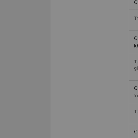
C
Tr
C
k
T
gi
C
x
T
C