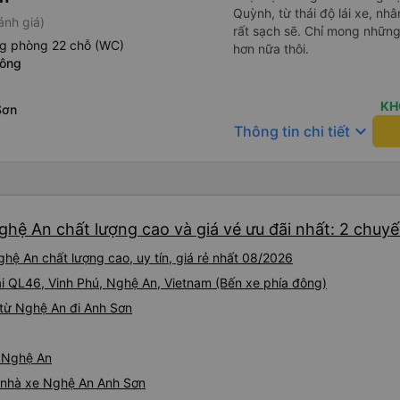
Quỳnh, từ thái độ lái xe, nhâ
ánh giá)
rất sạch sẽ. Chỉ mong những
ng phòng 22 chỗ (WC)
hơn nữa thôi.
đông
KH
Sơn
keyboard_arrow_down
Thông tin chi tiết
ghệ An chất lượng cao và giá vé ưu đãi nhất: 2 chuy
hệ An chất lượng cao, uy tín, giá rẻ nhất 08/2026
ại QL46, Vinh Phú, Nghệ An, Vietnam (Bến xe phía đông)
từ Nghệ An đi Anh Sơn
ừ Nghệ An
iá nhà xe Nghệ An Anh Sơn