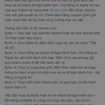
Nam, đảm bảo giữ chỗ 100%. Đối với bất cứ giao dịch đặt
mua vé xe khách đi Ngũ Hành Sơn - Đà Nẵng từ Nghệ An nào
của quý khách tại trang web
Vexere.com
đều được Vexere
cam kết giải quyết sự cố. Chính sách tặng coupon giảm giá
hoặc hoàn tiền sẽ tùy theo từng trường hợp sự việc.
Hướng dẫn đặt vé tại Vexere.com:
Bước 1: Truy cập vào website Vexere hoặc tải app Vexere trên
CH Play hoặc App Store.
Bước 2: Chọn điểm đi, điểm đến, ngày đi, sau đó chọn “TÌM
VÉ XE”.
Bước 3: Chọn hãng xe khách đi Ngũ Hành Sơn - Đà Nẵng từ
Nghệ An, giờ khởi hành phù hợp. Bấm chọn vào khung giờ
quý khách muốn đi để tiến hành đặt vé.
Bước 4: Chọn vị trí/giường ghế, điểm đón, điểm trả và nhập
thông tin hành khách khi đặt mua vé xe đi Ngũ Hành Sơn - Đà
Nẵng từ Nghệ An
Bước 5: Chọn hình thức thanh toán vé phù hợp và tiến hành
thanh toán vé.
Việc đặt mua và thanh toán vé xe khách đi Ngũ Hành Sơn -
Đà Nẵng từ Nghệ An cũng vô cùng đơn giản, tiện lợi khi