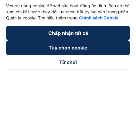
Vexere dùng cookie để website hoạt động ổn định. Bạn có thể
xem chi tiết hoặc thay đổi lựa chọn bất kỳ lúc nào trong phần
Quản lý cookie. Tìm hiểu thêm trong
Chính sách Cookie
.
Chấp nhận tất cả
Tùy chọn cookie
Từ chối
Theo dõi chúng tôi trên
Facebook
Tiktok
Youtube
Công ty TNHH Thương Mại Dịch Vụ Vexere
Địa chỉ đăng ký kinh doanh: 8C Chữ Đồng Tử, Phường Tân
Sơn Nhất, TP. Hồ Chí Minh, Việt Nam
Địa chỉ
:
Lầu 2, toà nhà H3 Circo Hoàng Diệu, 384 Hoàng Diệu,
Phường Khánh Hội, TP Hồ Chí Minh, Việt Nam
Tầng 3, toà nhà 101 Láng Hạ, 101 Láng Hạ, Phường Láng, TP.