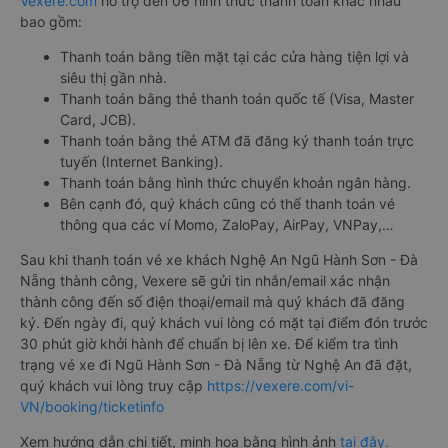
Vexere.com
hỗ trợ đến 06 hình thức thanh toán khác nhau
bao gồm:
Thanh toán bằng tiền mặt tại các cửa hàng tiện lợi và
siêu thị gần nhà.
Thanh toán bằng thẻ thanh toán quốc tế (Visa, Master
Card, JCB).
Thanh toán bằng thẻ ATM đã đăng ký thanh toán trực
tuyến (Internet Banking).
Thanh toán bằng hình thức chuyển khoản ngân hàng.
Bên cạnh đó, quý khách cũng có thể thanh toán vé
thông qua các ví Momo, ZaloPay, AirPay, VNPay,…
Sau khi thanh toán vé xe khách Nghệ An Ngũ Hành Sơn - Đà
Nẵng thành công, Vexere sẽ gửi tin nhắn/email xác nhận
thành công đến số điện thoại/email mà quý khách đã đăng
ký. Đến ngày đi, quý khách vui lòng có mặt tại điểm đón trước
30 phút giờ khởi hành để chuẩn bị lên xe. Để kiểm tra tình
trạng vé xe đi Ngũ Hành Sơn - Đà Nẵng từ Nghệ An đã đặt,
quý khách vui lòng truy cập
https://vexere.com/vi-
VN/booking/ticketinfo
Xem hướng dẫn chi tiết, minh họa bằng hình ảnh
tại đây.