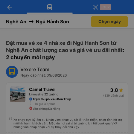
arrow_back
Tải app Vexere ngay!
Tải app Vexere
-30k
Mở app
Mở app
Nhận ưu đãi thành viên độc
-30k/ghế khi đặt vé máy bay qua
quyền
app
Nghệ An
Ngũ Hành Sơn
Chọn ngày
Đặt mua vé xe 4 nhà xe đi Ngũ Hành Sơn từ
Nghệ An chất lượng cao và giá vé ưu đãi nhất
:
2 chuyến mỗi ngày
Vexere Team
Ngày cập nhật: 09/08/2026
Camel Travel
3.8
Limousine 22 giường
(339 đánh giá)
Trạm thu phí cầu Bến Thủy
10 giờ 30 phút
Văn phòng Đà Nẵng
Xe chạy cực kỳ êm ái. Nhân viên phục vụ rất là thân thiện, nhiệt tình hỗ trợ
mỗi khi hành khách cần. Mặc dù hơi sai vị trí giường khi tôi book qua VXR
nhưng vẫn chấp nhận với sự thay đổi như vậy.