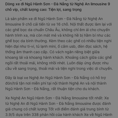
Dòng xe đi Ngũ Hành Sơn - Đà Nẵng từ Nghệ An limousine 9
chỗ vip, chất lượng cao: Tiện lợi, sang trọng
Là sản phẩm xe đi Ngũ Hành Sơn - Đà Nẵng từ Nghệ An
limousine 9 chỗ cải tiến từ xe 16 chỗ. Nội thất được làm lại với
các ghế bọc da chuẩn Châu Âu, không chỉ êm ái cho chuyến
hành trình xa, mà còn mát mẻ và không hề bị hầm bí như các
ghế bọc da bình thường. Kèm theo các ghế có nhiều tiện nghi
hiện đại như ti-vi, tủ lạnh mini, ổ cắm usb, đèn đọc sách, hệ
thống âm thanh cao cấp. Có vách ngăn riêng biệt giữa
khoang lái và khoang hành khách. Khoảng cách giữa các ghế
ngồi rất thoải mái, không nhồi nhét. Luôn đáp ứng được nhu
cầu về sang trọng, thoải mái và tiện nghi trong việc di chuyển.
Đây là loại xe Nghệ An Ngũ Hành Sơn - Đà Nẵng có hỗ trợ
đón/trả tận nơi miễn phí tại nội thành Nghệ An và nội thành
Ngũ Hành Sơn - Đà Nẵng, rất thuận tiện cho du khách.
Xe Nghệ An Ngũ Hành Sơn - Đà Nẵng limousine tốt nhất: Xe
từ Nghệ An đi Ngũ Hành Sơn - Đà Nẵng limousine được đánh
giá chung có chất lượng Tốt với điểm đánh giá trung bình từ
3.9/5 dựa trên 338 phản hồi của hành khách Xe về Ngũ Hành