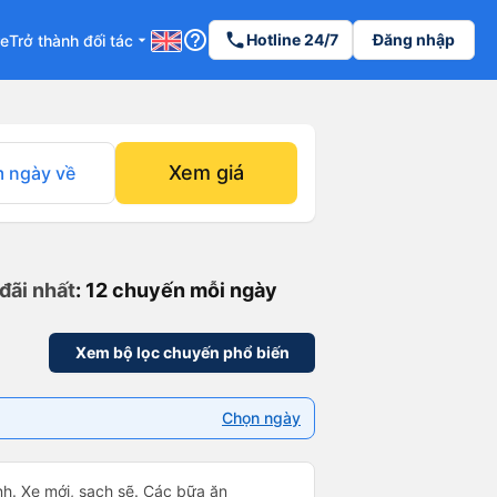
help_outline
phone
Hotline 24/7
Đăng nhập
re
Trở thành đối tác
arrow_drop_down
Xem giá
 ngày về
đãi nhất
: 12 chuyến mỗi ngày
Xem bộ lọc chuyến phổ biến
Chọn ngày
nh. Xe mới, sạch sẽ. Các bữa ăn