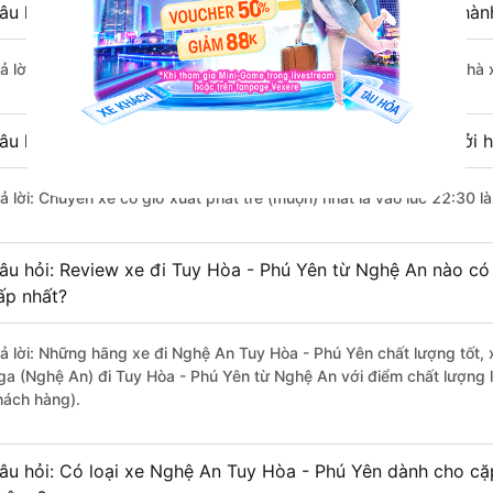
âu hỏi: Nhà xe đi Nghệ An Tuy Hòa - Phú Yên nào khởi hà
rả lời: Chuyến xe có giờ xuất phát sớm nhất vào lúc 7:00 là của nhà
âu hỏi: Nhà xe đi Tuy Hòa - Phú Yên từ Nghệ An nào khởi h
rả lời: Chuyến xe có giờ xuất phát trễ (muộn) nhất là vào lúc 22:30 
âu hỏi: Review xe đi Tuy Hòa - Phú Yên từ Nghệ An nào có 
ấp nhất?
rả lời: Những hãng xe đi Nghệ An Tuy Hòa - Phú Yên chất lượng tốt, 
ga (Nghệ An) đi Tuy Hòa - Phú Yên từ Nghệ An với điểm chất lượng 
hách hàng).
âu hỏi: Có loại xe Nghệ An Tuy Hòa - Phú Yên dành cho cặp