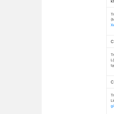
k
T
(
X
C
T
L
tạ
C
T
L
g