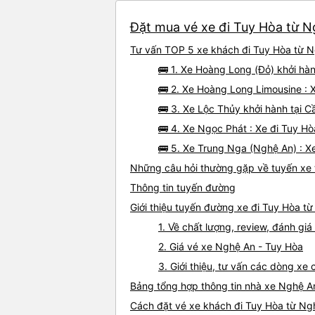
Đặt mua vé xe đi Tuy Hòa từ Ng
Tư vấn TOP 5 xe khách đi Tuy Hòa từ Ng
🚌 1. Xe Hoàng Long (Đỏ) khởi hàn
🚌 2. Xe Hoàng Long Limousine : 
🚌 3. Xe Lộc Thủy khởi hành tại 
🚌 4. Xe Ngọc Phát : Xe đi Tuy H
🚌 5. Xe Trung Nga (Nghệ An) : X
Những câu hỏi thường gặp về tuyến xe 
Thông tin tuyến đường
Giới thiệu tuyến đường xe đi Tuy Hòa t
1. Về chất lượng, review, đánh g
2. Giá vé xe Nghệ An - Tuy Hòa
3. Giới thiệu, tư vấn các dòng x
Bảng tổng hợp thông tin nhà xe Nghệ A
Cách đặt vé xe khách đi Tuy Hòa từ Ngh