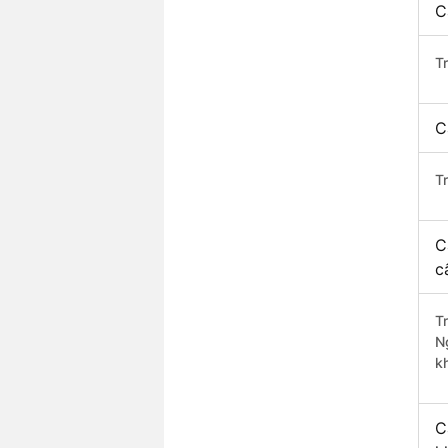
C
T
C
T
C
c
T
N
k
C