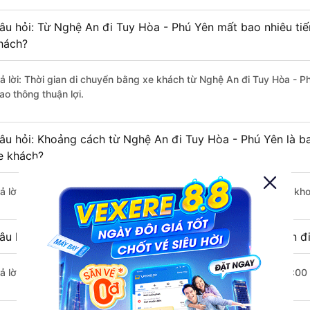
âu hỏi: Từ Nghệ An đi Tuy Hòa - Phú Yên mất bao nhiêu tiế
hách?
rả lời: Thời gian di chuyển bằng xe khách từ Nghệ An đi Tuy Hòa - 
ao thông thuận lợi.
âu hỏi: Khoảng cách từ Nghệ An đi Tuy Hòa - Phú Yên là b
e khách?
rả lời: Đoạn đường đi Tuy Hòa - Phú Yên từ Nghệ An có chiều dài k
âu hỏi: Mỗi ngày có bao nhiêu chuyến xe khách Nghệ An đi
rả lời: Trung bình mỗi ngày có khoảng 12 chuyến xe bắt đầu từ 7:00