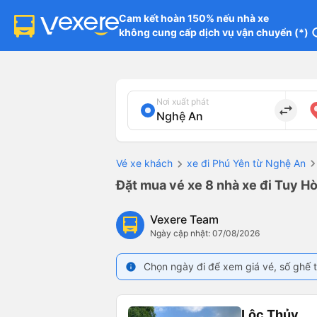
Cam kết hoàn 150% nếu nhà xe

không cung cấp dịch vụ vận chuyển (*)
in
Nơi xuất phát
import_export
Vé xe khách
xe đi Phú Yên từ Nghệ An
Đặt mua vé xe 8 nhà xe đi Tuy Hò
Vexere Team
Ngày cập nhật: 07/08/2026
Chọn ngày đi để xem giá vé, số ghế t
info
Lộc Thủy