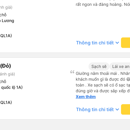
rất ngon và đàng hoàng. Nói 
nh giá)
chỗ
ô Lương
 QL1A)
keyboard_arrow_down
Thông tin chi tiết
(Đỏ)
Sạch sẽ
Lái xe an
Giường nằm thoải mái . Nhân 
ánh giá)
khách muốn gì là được đó 😆 
chỗ
toàn . Xe sạch sẽ có ổ sạc tạ
 quốc lộ 1A)
đúng giờ và được sắp xếp đ
cho hoàng long đỏ 👍
Xem thêm
 QL1A)
keyboard_arrow_down
Thông tin chi tiết