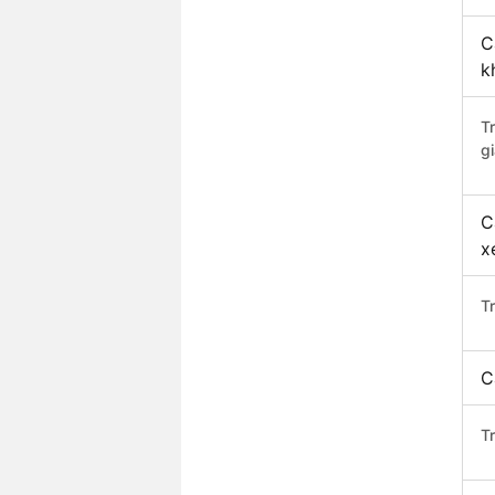
C
k
T
gi
C
x
T
C
T