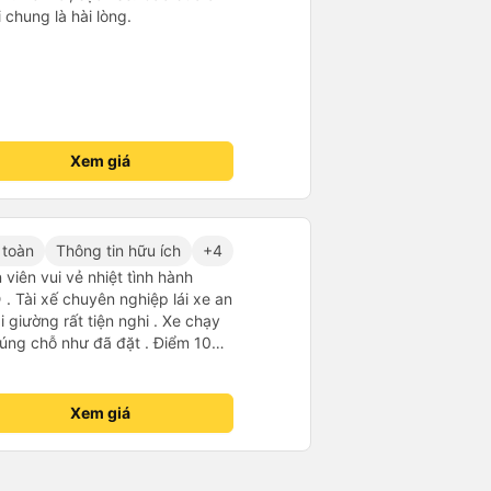
chung là hài lòng.
Xem giá
 toàn
Thông tin hữu ích
+4
viên vui vẻ nhiệt tình hành
. Tài xế chuyên nghiệp lái xe an
i giường rất tiện nghi . Xe chạy
úng chỗ như đã đặt . Điểm 10
Xem giá