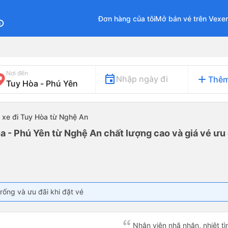
Đơn hàng của tôi
Mở bán vé trên Vexe
fo
Nơi đến
add
Nhập ngày đi
Thêm
xe đi Tuy Hòa từ Nghệ An
a - Phú Yên từ Nghệ An chất lượng cao và giá vé ưu 
rống và ưu đãi khi đặt vé
Nhân viên nhã nhặn, nhiệt tì