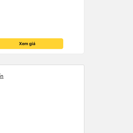
Xem giá
ến