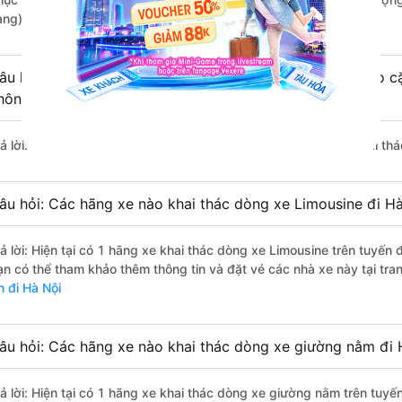
àng).
âu hỏi: Có loại xe Nghĩa Đàn - Nghệ An Hà Nội dành cho cặ
hông?
rả lời: Hiện tại chưa có nhà xe nào có loại xe giường nằm đôi khai t
âu hỏi: Các hãng xe nào khai thác dòng xe Limousine đi H
rả lời: Hiện tại có 1 hãng xe khai thác dòng xe Limousine trên tuyế
ạn có thể tham khảo thêm thông tin và đặt vé các nhà xe này tại tra
n đi Hà Nội
âu hỏi: Các hãng xe nào khai thác dòng xe giường nằm đi 
rả lời: Hiện tại có 1 hãng xe khai thác dòng xe giường nằm trên tuy