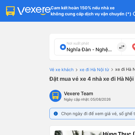
Cam kết hoàn 150% nếu nhà xe

không cung cấp dịch vụ vận chuyển (*)
in
Nơi xuất phát
import_export
xe đi Hà 
Vé xe khách
xe đi Hà Nội từ
Đặt mua vé xe 4 nhà xe đi Hà Nội
Vexere Team
Ngày cập nhật: 05/08/2026
Chọn ngày đi để xem giá vé, số ghế t
info
Hùng Thục 