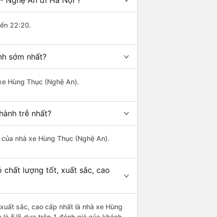
- Nghệ An đi Hà Nội ?
đến 22:20.
nh sớm nhất?
à xe Hùng Thục (Nghệ An).
hành trễ nhất?
là của nhà xe Hùng Thục (Nghệ An).
 chất lượng tốt, xuất sắc, cao
 xuất sắc, cao cấp nhất là nhà xe Hùng
 là 5/5 dựa trên 1 đánh giá của khách