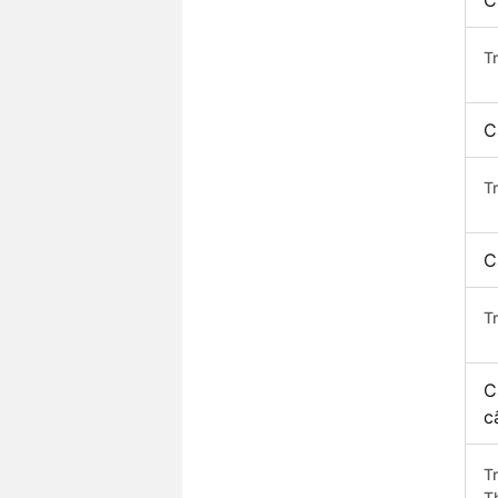
C
T
C
T
C
T
C
c
T
T