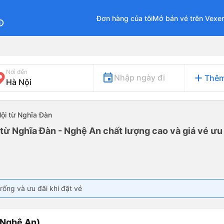
Đơn hàng của tôi
Mở bán vé trên Vexe
fo
Nơi đến
add
Nhập ngày đi
Thêm
Nội từ Nghĩa Đàn
 từ Nghĩa Đàn - Nghệ An chất lượng cao và giá vé ưu
rống và ưu đãi khi đặt vé
(Nghệ An)