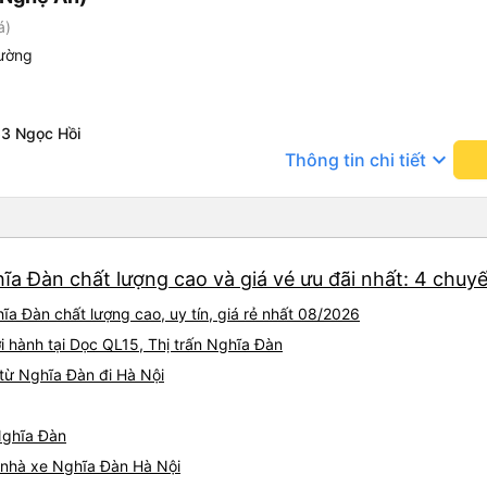
á)
iường
3 Ngọc Hồi
keyboard_arrow_down
Thông tin chi tiết
ĩa Đàn chất lượng cao và giá vé ưu đãi nhất: 4 chuy
ĩa Đàn chất lượng cao, uy tín, giá rẻ nhất 08/2026
i hành tại Dọc QL15, Thị trấn Nghĩa Đàn
từ Nghĩa Đàn đi Hà Nội
 Nghĩa Đàn
á nhà xe Nghĩa Đàn Hà Nội