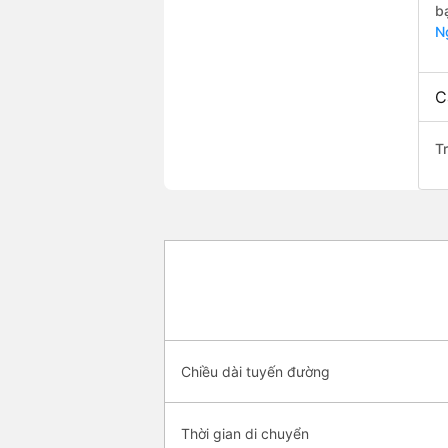
b
N
C
T
Chiều dài tuyến đường
Thời gian di chuyển