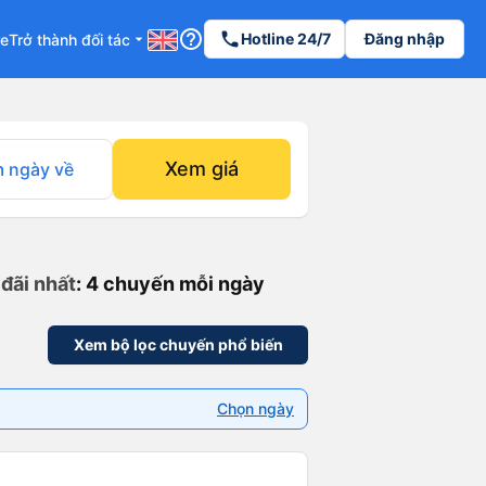
help_outline
phone
Hotline 24/7
Đăng nhập
re
Trở thành đối tác
arrow_drop_down
Xem giá
 ngày về
 đãi nhất
: 4 chuyến mỗi ngày
Xem bộ lọc chuyến phổ biến
Chọn ngày