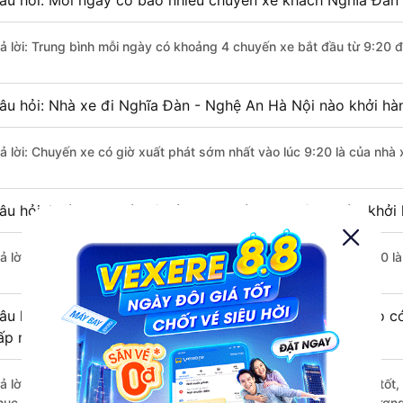
âu hỏi: Mỗi ngày có bao nhiêu chuyến xe khách Nghĩa Đàn 
rả lời: Trung bình mỗi ngày có khoảng 4 chuyến xe bắt đầu từ 9:20 
âu hỏi: Nhà xe đi Nghĩa Đàn - Nghệ An Hà Nội nào khởi hà
rả lời: Chuyến xe có giờ xuất phát sớm nhất vào lúc 9:20 là của nh
âu hỏi: Nhà xe đi Hà Nội từ Nghĩa Đàn - Nghệ An nào khởi 
rả lời: Chuyến xe có giờ xuất phát trễ (muộn) nhất là vào lúc 22:20 
âu hỏi: Review xe đi Hà Nội từ Nghĩa Đàn - Nghệ An nào có
ấp nhất?
rả lời: Những hãng xe đi Nghĩa Đàn - Nghệ An Hà Nội chất lượng tốt,
hục (Nghệ An) đi Hà Nội từ Nghĩa Đàn - Nghệ An với điểm chất lượng