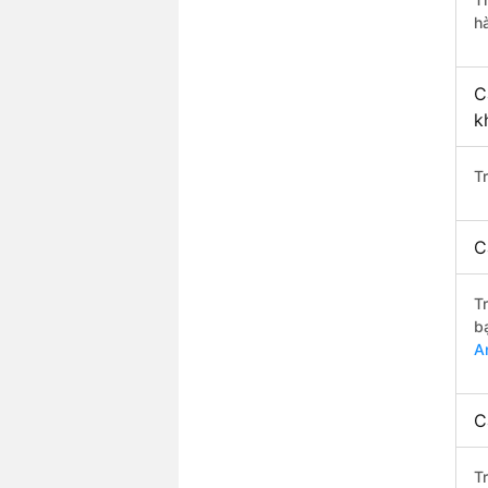
h
C
k
T
C
T
b
A
C
T