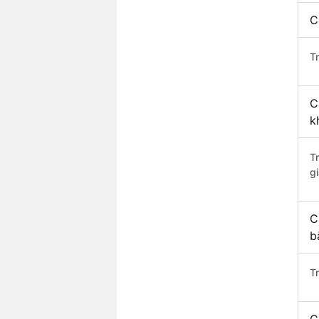
C
Tr
C
k
T
gi
C
b
T