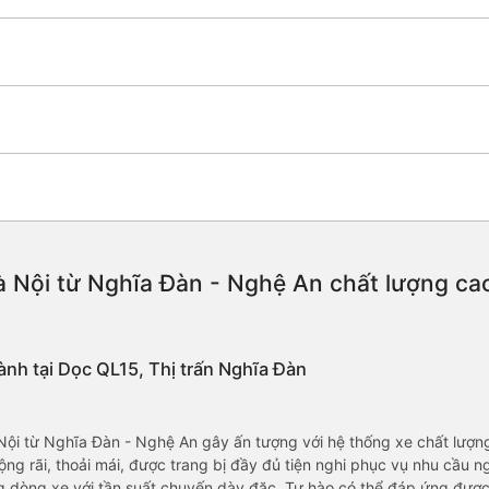
 Nội từ Nghĩa Đàn - Nghệ An chất lượng cao, 
ành tại Dọc QL15, Thị trấn Nghĩa Đàn
i từ Nghĩa Đàn - Nghệ An gây ấn tượng với hệ thống xe chất lượng c
ộng rãi, thoải mái, được trang bị đầy đủ tiện nghi phục vụ nhu cầu ng
dòng xe với tần suất chuyến dày đặc. Tự hào có thể đáp ứng được 