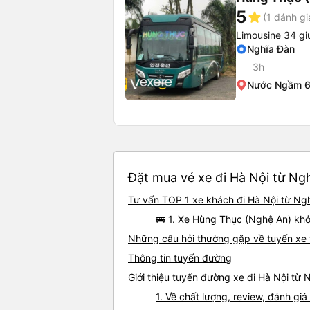
5
star
(1 đánh gi
Limousine 34 g
Nghĩa Đàn
3h
Nước Ngầm 6
Đặt mua vé xe đi Hà Nội từ Ngh
Tư vấn TOP 1 xe khách đi Hà Nội từ Ngh
🚌 1. Xe Hùng Thục (Nghệ An) khở
Những câu hỏi thường gặp về tuyến xe 
Thông tin tuyến đường
Giới thiệu tuyến đường xe đi Hà Nội từ
1. Về chất lượng, review, đánh gi