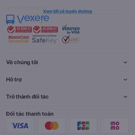
Hải Phòng đi Hà Nội
Xem tất cả tuyến đường
keyboard_arrow_down
Về chúng tôi
keyboard_arrow_down
Hỗ trợ
keyboard_arrow_down
Trở thành đối tác
Đối tác thanh toán