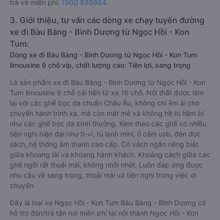
trả vé miễn phí:
1900 888684
.
3. Giới thiệu, tư vấn các dòng xe chạy tuyến đường
xe đi Bàu Bàng - Bình Dương từ Ngọc Hồi - Kon
Tum:
Dòng xe đi Bàu Bàng - Bình Dương từ Ngọc Hồi - Kon Tum
limousine 9 chỗ vip, chất lượng cao: Tiện lợi, sang trọng
Là sản phẩm xe đi Bàu Bàng - Bình Dương từ Ngọc Hồi - Kon
Tum limousine 9 chỗ cải tiến từ xe 16 chỗ. Nội thất được làm
lại với các ghế bọc da chuẩn Châu Âu, không chỉ êm ái cho
chuyến hành trình xa, mà còn mát mẻ và không hề bị hầm bí
như các ghế bọc da bình thường. Kèm theo các ghế có nhiều
tiện nghi hiện đại như ti-vi, tủ lạnh mini, ổ cắm usb, đèn đọc
sách, hệ thống âm thanh cao cấp. Có vách ngăn riêng biệt
giữa khoang lái và khoang hành khách. Khoảng cách giữa các
ghế ngồi rất thoải mái, không nhồi nhét. Luôn đáp ứng được
nhu cầu về sang trọng, thoải mái và tiện nghi trong việc di
chuyển.
Đây là loại xe Ngọc Hồi - Kon Tum Bàu Bàng - Bình Dương có
hỗ trợ đón/trả tận nơi miễn phí tại nội thành Ngọc Hồi - Kon