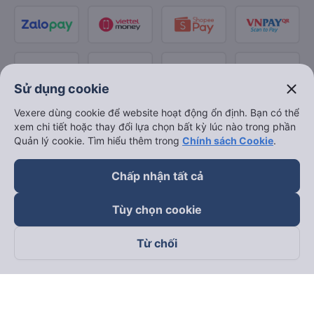
close
Sử dụng cookie
Vexere dùng cookie để website hoạt động ổn định. Bạn có thể
xem chi tiết hoặc thay đổi lựa chọn bất kỳ lúc nào trong phần
Quản lý cookie. Tìm hiểu thêm trong
Chính sách Cookie
.
Chấp nhận tất cả
Tùy chọn cookie
Từ chối
Theo dõi chúng tôi trên
Facebook
Tiktok
Youtube