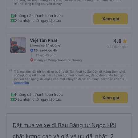
chuyến, rất nhẹ nhàng và lịch sự. Xe sạch sẽ, thoáng mát, mền thơm tho.
Rất hài lòng trong chuyến đi này
Không cần thanh toán trước
Xem giá
Xác nhận chỗ ngay lập tức
Việt Tân Phát
4.8
Limousine 34 giường
(481 đánh giá)
Bến xe Ngọc Hồi
12 giờ 45 phút
Phòng vé Cổng chào Bình Dương
Trải nghiệm rất tốt khi đi xe buýt Việt Tân Phát từ Sài Gòn đi Măng Đen, ghế
ngồi/giường rất thoải mái và phù hợp với người cao, đáng đồng tiền bát gạo
(so với các hãng xe khác) cho một chuyến đi dài như vậy. Tôi chắc chắn sẽ
sử dụng lại sau.
Xem thêm
Không cần thanh toán trước
Xem giá
Xác nhận chỗ ngay lập tức
Đặt mua vé xe đi Bàu Bàng từ Ngọc Hồi
chất lượng cao và giá vé ưu đãi nhất: 2