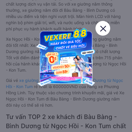
chất lượng dịch vụ vận tải. So với xe giường nằm thông
thường, xe giường nằm đôi đi Bàu Bàng - Bình Dương có
nhiều ưu điểm và tiện nghi vượt trội. Màn hình LCD với hàng
nghìn bộ phim giải trí, wifi, và nước uống và chăn đắp miễn
phí phục vụ hành khách suốt hành trình.
Xe Ngọc Hồi - Kon Tum Bàu Bàng - Bình Dương giường nằm
đôi tốt nhất: Xe từ Ngọc Hồi - Kon Tum đi Bàu Bàng - Bình
Dương giường nằm đôi được đánh giá chung có chất lượng
Tốt với điểm đánh giá trung bình từ 4.3/5 dựa trên 715 phản
hồi của hành khách Xe về Bàu Bàng - Bình Dương từ Ngọc Hồi
- Kon Tum.
Giá vé
xe giường nằm đôi đi Bàu Bàng - Bình Dương từ Ngọc
Hồi - Kon Tum
rẻ nhất là 600000VND của hãng xe Phương
Hồng Linh. Tùy thuộc vào chương trình khuyến mãi, giá vé Xe
Ngọc Hồi - Kon Tum đi Bàu Bàng - Bình Dương giường nằm
đôi này có thể sẽ rẻ hơn.
Tư vấn TOP 2 xe khách đi Bàu Bàng -
Bình Dương từ Ngọc Hồi - Kon Tum chất