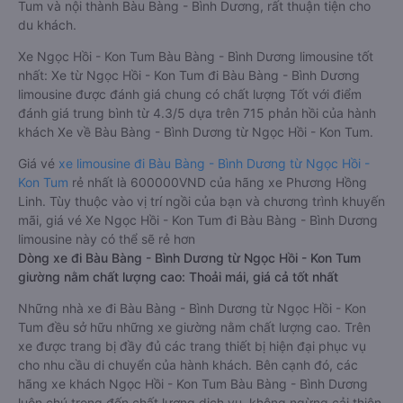
Tum và nội thành Bàu Bàng - Bình Dương, rất thuận tiện cho
du khách.
Xe Ngọc Hồi - Kon Tum Bàu Bàng - Bình Dương limousine tốt
nhất: Xe từ Ngọc Hồi - Kon Tum đi Bàu Bàng - Bình Dương
limousine được đánh giá chung có chất lượng Tốt với điểm
đánh giá trung bình từ 4.3/5 dựa trên 715 phản hồi của hành
khách Xe về Bàu Bàng - Bình Dương từ Ngọc Hồi - Kon Tum.
Giá vé
xe limousine đi Bàu Bàng - Bình Dương từ Ngọc Hồi -
Kon Tum
rẻ nhất là 600000VND của hãng xe Phương Hồng
Linh. Tùy thuộc vào vị trí ngồi của bạn và chương trình khuyến
mãi, giá vé Xe Ngọc Hồi - Kon Tum đi Bàu Bàng - Bình Dương
limousine này có thể sẽ rẻ hơn
Dòng xe đi Bàu Bàng - Bình Dương từ Ngọc Hồi - Kon Tum
giường nằm chất lượng cao: Thoải mái, giá cả tốt nhất
Những nhà xe đi Bàu Bàng - Bình Dương từ Ngọc Hồi - Kon
Tum đều sở hữu những xe giường nằm chất lượng cao. Trên
xe được trang bị đầy đủ các trang thiết bị hiện đại phục vụ
cho nhu cầu di chuyển của hành khách. Bên cạnh đó, các
hãng xe khách Ngọc Hồi - Kon Tum Bàu Bàng - Bình Dương
luôn chú trọng đến chất lượng dịch vụ, không ngừng cải thiện