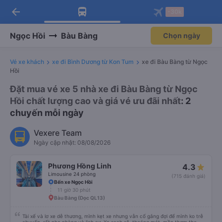
arrow_back
Tải app Vexere ngay!
Tải app Vexere
-30k
Mở app
Mở app
Nhận ưu đãi thành viên độc
-30k/ghế khi đặt vé máy bay qua
quyền
app
Ngọc Hồi
Bàu Bàng
Chọn ngày
Vé xe khách
xe đi Bình Dương từ Kon Tum
xe đi Bàu Bàng từ Ngọc
Hồi
Đặt mua vé xe 5 nhà xe đi Bàu Bàng từ Ngọc
Hồi chất lượng cao và giá vé ưu đãi nhất
: 2
chuyến mỗi ngày
Vexere Team
Ngày cập nhật: 08/08/2026
Phương Hồng Linh
4.3
Limousine 24 phòng
(715 đánh giá)
Bến xe Ngọc Hồi
11 giờ 30 phút
Bàu Bàng (Dọc QL13)
Tài xế và lơ xe dễ thương, mình kẹt xe nhưng vẫn cố gắng đợi để mình ko trễ