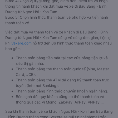
Bước 4: Chọn vị trí/giường ghế, điểm đón, điểm trả và nhập
thông tin hành khách khi đặt mua vé xe đi Bàu Bàng - Bình
Dương từ Ngọc Hồi - Kon Tum
Bước 5: Chọn hình thức thanh toán vé phù hợp và tiến hành
thanh toán vé.
Việc đặt mua và thanh toán vé xe khách đi Bàu Bàng - Bình
Dương từ Ngọc Hồi - Kon Tum cũng vô cùng đơn giản, tiện lợi
khi
Vexere.com
hỗ trợ đến 06 hình thức thanh toán khác nhau
bao gồm:
Thanh toán bằng tiền mặt tại các cửa hàng tiện lợi và
siêu thị gần nhà.
Thanh toán bằng thẻ thanh toán quốc tế (Visa, Master
Card, JCB).
Thanh toán bằng thẻ ATM đã đăng ký thanh toán trực
tuyến (Internet Banking).
Thanh toán bằng hình thức chuyển khoản ngân hàng.
Bên cạnh đó, quý khách cũng có thể thanh toán vé
thông qua các ví Momo, ZaloPay, AirPay, VNPay,…
Sau khi thanh toán vé xe khách Ngọc Hồi - Kon Tum Bàu Bàng
- Bình Dương thành công, Vexere sẽ gửi tin nhắn/email xác