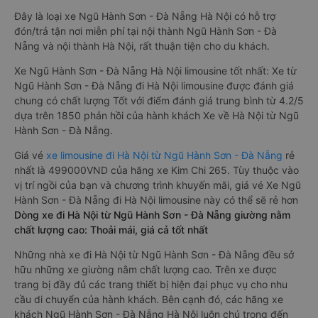
Đây là loại xe Ngũ Hành Sơn - Đà Nẵng Hà Nội có hỗ trợ
đón/trả tận nơi miễn phí tại nội thành Ngũ Hành Sơn - Đà
Nẵng và nội thành Hà Nội, rất thuận tiện cho du khách.
Xe Ngũ Hành Sơn - Đà Nẵng Hà Nội limousine tốt nhất: Xe từ
Ngũ Hành Sơn - Đà Nẵng đi Hà Nội limousine được đánh giá
chung có chất lượng Tốt với điểm đánh giá trung bình từ 4.2/5
dựa trên 1850 phản hồi của hành khách Xe về Hà Nội từ Ngũ
Hành Sơn - Đà Nẵng.
Giá vé
xe limousine đi Hà Nội từ Ngũ Hành Sơn - Đà Nẵng
rẻ
nhất là 499000VND của hãng xe Kim Chi 265. Tùy thuộc vào
vị trí ngồi của bạn và chương trình khuyến mãi, giá vé Xe Ngũ
Hành Sơn - Đà Nẵng đi Hà Nội limousine này có thể sẽ rẻ hơn
Dòng xe đi Hà Nội từ Ngũ Hành Sơn - Đà Nẵng giường nằm
chất lượng cao: Thoải mái, giá cả tốt nhất
Những nhà xe đi Hà Nội từ Ngũ Hành Sơn - Đà Nẵng đều sở
hữu những xe giường nằm chất lượng cao. Trên xe được
trang bị đầy đủ các trang thiết bị hiện đại phục vụ cho nhu
cầu di chuyển của hành khách. Bên cạnh đó, các hãng xe
khách Ngũ Hành Sơn - Đà Nẵng Hà Nội luôn chú trọng đến