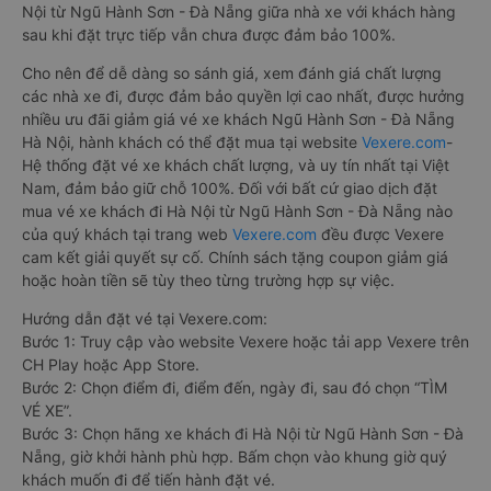
Nội từ Ngũ Hành Sơn - Đà Nẵng giữa nhà xe với khách hàng
sau khi đặt trực tiếp vẫn chưa được đảm bảo 100%.
Cho nên để dễ dàng so sánh giá, xem đánh giá chất lượng
các nhà xe đi, được đảm bảo quyền lợi cao nhất, được hưởng
nhiều ưu đãi giảm giá vé xe khách Ngũ Hành Sơn - Đà Nẵng
Hà Nội, hành khách có thể đặt mua tại website
Vexere.com
-
Hệ thống đặt vé xe khách chất lượng, và uy tín nhất tại Việt
Nam, đảm bảo giữ chỗ 100%. Đối với bất cứ giao dịch đặt
mua vé xe khách đi Hà Nội từ Ngũ Hành Sơn - Đà Nẵng nào
của quý khách tại trang web
Vexere.com
đều được Vexere
cam kết giải quyết sự cố. Chính sách tặng coupon giảm giá
hoặc hoàn tiền sẽ tùy theo từng trường hợp sự việc.
Hướng dẫn đặt vé tại Vexere.com:
Bước 1: Truy cập vào website Vexere hoặc tải app Vexere trên
CH Play hoặc App Store.
Bước 2: Chọn điểm đi, điểm đến, ngày đi, sau đó chọn “TÌM
VÉ XE”.
Bước 3: Chọn hãng xe khách đi Hà Nội từ Ngũ Hành Sơn - Đà
Nẵng, giờ khởi hành phù hợp. Bấm chọn vào khung giờ quý
khách muốn đi để tiến hành đặt vé.