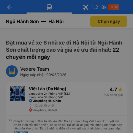
arrow_back
Tải app Vexere ngay!
Tải app Vexere
1.218
k
-30k
Mở app
Mở app
Nhận ưu đãi thành viên độc
-30k/ghế khi đặt vé máy bay qua
quyền
app
Ngũ Hành Sơn
Hà Nội
Chọn ngày
Đặt mua vé xe 6 nhà xe đi Hà Nội từ Ngũ Hành
Sơn chất lượng cao và giá vé ưu đãi nhất
: 22
chuyến mỗi ngày
Vexere Team
Ngày cập nhật: 09/08/2026
Việt Lào (Đà Nẵng)
4.7
Limousine 24 Phòng VIP (KL)
(896 đánh giá)
Limousine 34 Phòng VIP
Văn phòng Hải Châu
12 giờ 15 phút
Văn phòng Hà Nội
Chuyến xe buýt đêm từ Hội An đến Đà Lạt của hãng Viet Lao rất tuyệt vời.
Nhân viên rất thân thiện, xe sạch sẽ, tài xế lái xe giỏi, và không có nhạc hay
tiếng ồn khó chịu. Tất cả những điều này với giá cả phải chăng và giao tiếp
bằng tiếng Anh rất suôn sẻ, vì vậy tôi rất khuyên bạn nên chọn hãng này.
Xem thêm