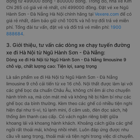
động từ 499000 đồng - 800000 đồng. Trong đó, nhà xe Kim
Chi 265 có giá vé rẻ nhất, chỉ 499000 đồng. Đặt vé xe Ngũ
Hành Sơn - Đà Nẵng Hà Nội chính hãng tại
Vexere.com
để có
giá rẻ nhất, đảm bảo giữ chỗ 100% và hỗ trợ đổi trả vé miễn
phí. Tổng đài tư vấn, đặt vé và đổi trả vé miễn phí:
1900
888684
.
3. Giới thiệu, tư vấn các dòng xe chạy tuyến đường
xe đi Hà Nội từ Ngũ Hành Sơn - Đà Nẵng:
Dòng xe đi Hà Nội từ Ngũ Hành Sơn - Đà Nẵng limousine 9
chỗ vip, chất lượng cao: Tiện lợi, sang trọng
Là sản phẩm xe đi Hà Nội từ Ngũ Hành Sơn - Đà Nẵng
limousine 9 chỗ cải tiến từ xe 16 chỗ. Nội thất được làm lại với
các ghế bọc da chuẩn Châu Âu, không chỉ êm ái cho chuyến
hành trình xa, mà còn mát mẻ và không hề bị hầm bí như các
ghế bọc da bình thường. Kèm theo các ghế có nhiều tiện nghi
hiện đại như ti-vi, tủ lạnh mini, ổ cắm usb, đèn đọc sách, hệ
thống âm thanh cao cấp. Có vách ngăn riêng biệt giữa
khoang lái và khoang hành khách. Khoảng cách giữa các ghế
ngồi rất thoải mái, không nhồi nhét. Luôn đáp ứng được nhu
cầu về sang trọng, thoải mái và tiện nghi trong việc di chuyển.