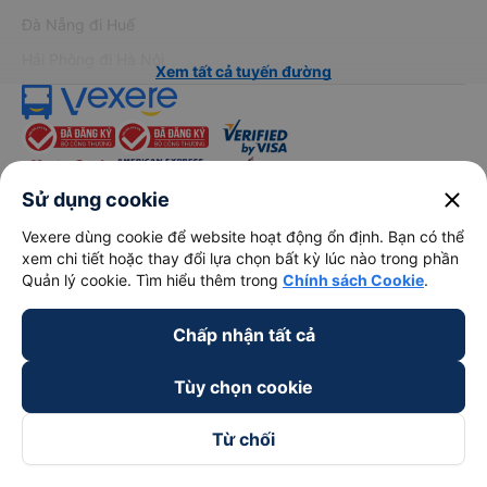
Đà Nẵng đi Huế
Hải Phòng đi Hà Nội
Xem tất cả tuyến đường
close
Sử dụng cookie
Vexere dùng cookie để website hoạt động ổn định. Bạn có thể
keyboard_arrow_down
Về chúng tôi
xem chi tiết hoặc thay đổi lựa chọn bất kỳ lúc nào trong phần
Quản lý cookie. Tìm hiểu thêm trong
Chính sách Cookie
.
keyboard_arrow_down
Hỗ trợ
Chấp nhận tất cả
keyboard_arrow_down
Trở thành đối tác
Tùy chọn cookie
Từ chối
Đối tác thanh toán