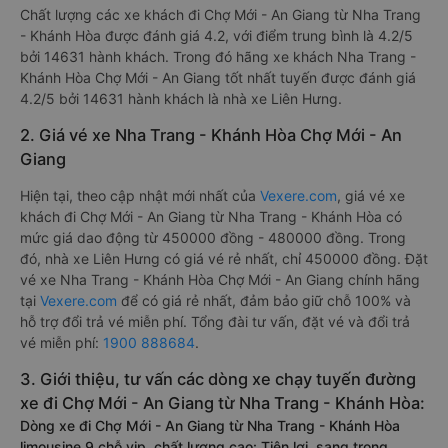
Chất lượng các xe khách đi Chợ Mới - An Giang từ Nha Trang
- Khánh Hòa được đánh giá 4.2, với điểm trung bình là 4.2/5
bởi 14631 hành khách. Trong đó hãng xe khách Nha Trang -
Khánh Hòa Chợ Mới - An Giang tốt nhất tuyến được đánh giá
4.2/5 bởi 14631 hành khách là nhà xe Liên Hưng.
2. Giá vé xe Nha Trang - Khánh Hòa Chợ Mới - An
Giang
Hiện tại, theo cập nhật mới nhất của
Vexere.com
, giá vé xe
khách đi Chợ Mới - An Giang từ Nha Trang - Khánh Hòa có
mức giá dao động từ 450000 đồng - 480000 đồng. Trong
đó, nhà xe Liên Hưng có giá vé rẻ nhất, chỉ 450000 đồng. Đặt
vé xe Nha Trang - Khánh Hòa Chợ Mới - An Giang chính hãng
tại
Vexere.com
để có giá rẻ nhất, đảm bảo giữ chỗ 100% và
hỗ trợ đổi trả vé miễn phí. Tổng đài tư vấn, đặt vé và đổi trả
vé miễn phí:
1900 888684
.
3. Giới thiệu, tư vấn các dòng xe chạy tuyến đường
xe đi Chợ Mới - An Giang từ Nha Trang - Khánh Hòa:
Dòng xe đi Chợ Mới - An Giang từ Nha Trang - Khánh Hòa
limousine 9 chỗ vip, chất lượng cao: Tiện lợi, sang trọng