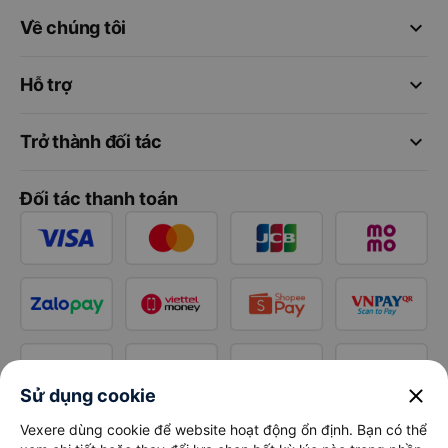
keyboard_arrow_down
Về chúng tôi
keyboard_arrow_down
Hỗ trợ
keyboard_arrow_down
Trở thành đối tác
Đối tác thanh toán
close
Sử dụng cookie
Vexere dùng cookie để website hoạt động ổn định. Bạn có thể