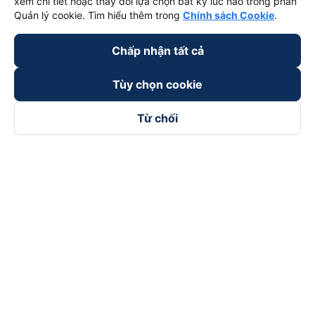
xem chi tiết hoặc thay đổi lựa chọn bất kỳ lúc nào trong phần
Quản lý cookie. Tìm hiểu thêm trong
Chính sách Cookie
.
Chấp nhận tất cả
Tùy chọn cookie
Từ chối
Theo dõi chúng tôi trên
Facebook
Tiktok
Youtube
Công ty TNHH Thương Mại Dịch Vụ Vexere
Địa chỉ đăng ký kinh doanh: 8C Chữ Đồng Tử, Phường Tân
Sơn Nhất, TP. Hồ Chí Minh, Việt Nam
Địa chỉ
:
Lầu 2, toà nhà H3 Circo Hoàng Diệu, 384 Hoàng Diệu,
Phường Khánh Hội, TP Hồ Chí Minh, Việt Nam
Tầng 3, toà nhà 101 Láng Hạ, 101 Láng Hạ, Phường Láng, TP.
Hà Nội, Việt Nam
Giấy chứng nhận ĐKKD số 0315133726 do Sở KH và ĐT TP.