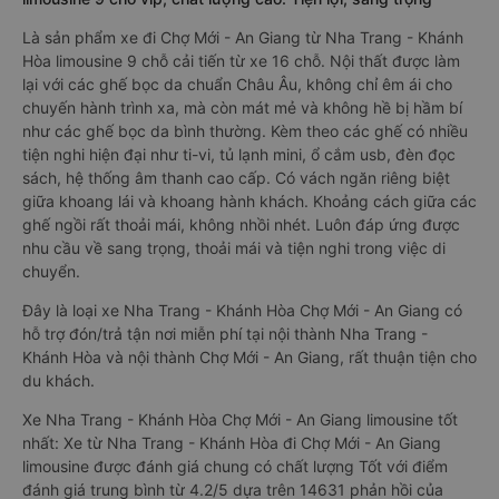
Là sản phẩm xe đi Chợ Mới - An Giang từ Nha Trang - Khánh
Hòa limousine 9 chỗ cải tiến từ xe 16 chỗ. Nội thất được làm
lại với các ghế bọc da chuẩn Châu Âu, không chỉ êm ái cho
chuyến hành trình xa, mà còn mát mẻ và không hề bị hầm bí
như các ghế bọc da bình thường. Kèm theo các ghế có nhiều
tiện nghi hiện đại như ti-vi, tủ lạnh mini, ổ cắm usb, đèn đọc
sách, hệ thống âm thanh cao cấp. Có vách ngăn riêng biệt
giữa khoang lái và khoang hành khách. Khoảng cách giữa các
ghế ngồi rất thoải mái, không nhồi nhét. Luôn đáp ứng được
nhu cầu về sang trọng, thoải mái và tiện nghi trong việc di
chuyển.
Đây là loại xe Nha Trang - Khánh Hòa Chợ Mới - An Giang có
hỗ trợ đón/trả tận nơi miễn phí tại nội thành Nha Trang -
Khánh Hòa và nội thành Chợ Mới - An Giang, rất thuận tiện cho
du khách.
Xe Nha Trang - Khánh Hòa Chợ Mới - An Giang limousine tốt
nhất: Xe từ Nha Trang - Khánh Hòa đi Chợ Mới - An Giang
limousine được đánh giá chung có chất lượng Tốt với điểm
đánh giá trung bình từ 4.2/5 dựa trên 14631 phản hồi của