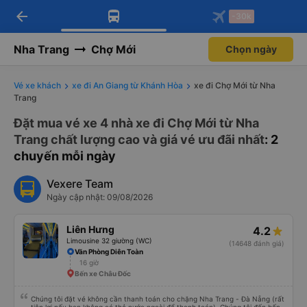
arrow_back
Tải app Vexere ngay!
Tải app Vexere
-30k
Mở app
Mở app
Nhận ưu đãi thành viên độc
-30k/ghế khi đặt vé máy bay qua
quyền
app
Nha Trang
Chợ Mới
Chọn ngày
Vé xe khách
xe đi An Giang từ Khánh Hòa
xe đi Chợ Mới từ Nha
Trang
Đặt mua vé xe 4 nhà xe đi Chợ Mới từ Nha
Trang chất lượng cao và giá vé ưu đãi nhất
: 2
chuyến mỗi ngày
Vexere Team
Ngày cập nhật: 09/08/2026
Liên Hưng
4.2
Limousine 32 giường (WC)
(14648 đánh giá)
Văn Phòng Diên Toàn
16 giờ
Bến xe Châu Đốc
Chúng tôi đặt vé không cần thanh toán cho chặng Nha Trang - Đà Nẵng (rất