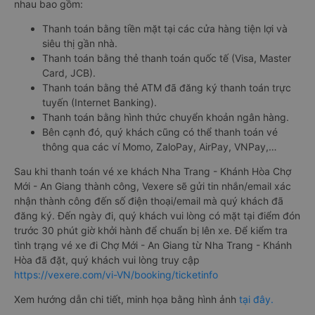
nhau bao gồm:
Thanh toán bằng tiền mặt tại các cửa hàng tiện lợi và
siêu thị gần nhà.
Thanh toán bằng thẻ thanh toán quốc tế (Visa, Master
Card, JCB).
Thanh toán bằng thẻ ATM đã đăng ký thanh toán trực
tuyến (Internet Banking).
Thanh toán bằng hình thức chuyển khoản ngân hàng.
Bên cạnh đó, quý khách cũng có thể thanh toán vé
thông qua các ví Momo, ZaloPay, AirPay, VNPay,…
Sau khi thanh toán vé xe khách Nha Trang - Khánh Hòa Chợ
Mới - An Giang thành công, Vexere sẽ gửi tin nhắn/email xác
nhận thành công đến số điện thoại/email mà quý khách đã
đăng ký. Đến ngày đi, quý khách vui lòng có mặt tại điểm đón
trước 30 phút giờ khởi hành để chuẩn bị lên xe. Để kiểm tra
tình trạng vé xe đi Chợ Mới - An Giang từ Nha Trang - Khánh
Hòa đã đặt, quý khách vui lòng truy cập
https://vexere.com/vi-VN/booking/ticketinfo
Xem hướng dẫn chi tiết, minh họa bằng hình ảnh
tại đây.