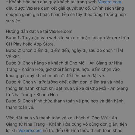
- Khánh Hòa nào của quý khách tại trang web
Vexere.com
đều được Vexere cam kết giải quyết sự cố. Chính sách tặng
coupon giảm giá hoặc hoàn tiền sẽ tùy theo từng trường hợp
sự việc.
Hướng dẫn đặt vé tại Vexere.com:
Bước 1: Truy cập vào website Vexere hoặc tải app Vexere trên
CH Play hoặc App Store.
Bước 2: Chọn điểm đi, điểm đến, ngày đi, sau đó chọn “TÌM
VÉ XE”.
Bước 3: Chọn hãng xe khách đi Chợ Mới - An Giang từ Nha
Trang - Khánh Hòa, giờ khởi hành phù hợp. Bấm chọn vào
khung giờ quý khách muốn đi để tiến hành đặt vé.
Bước 4: Chọn vị trí/giường ghế, điểm đón, điểm trả và nhập
thông tin hành khách khi đặt mua vé xe đi Chợ Mới - An Giang
từ Nha Trang - Khánh Hòa
Bước 5: Chọn hình thức thanh toán vé phù hợp và tiến hành
thanh toán vé.
Việc đặt mua và thanh toán vé xe khách đi Chợ Mới - An
Giang từ Nha Trang - Khánh Hòa cũng vô cùng đơn giản, tiện
lợi khi
Vexere.com
hỗ trợ đến 06 hình thức thanh toán khác