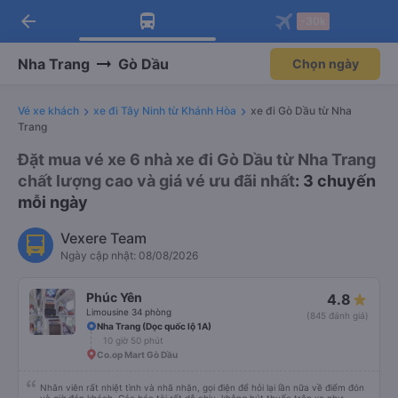
arrow_back
Tải app Vexere ngay!
Tải app Vexere
-30k
Mở app
Mở app
Nhận ưu đãi thành viên độc
-30k/ghế khi đặt vé máy bay qua
quyền
app
Nha Trang
Gò Dầu
Chọn ngày
Vé xe khách
xe đi Tây Ninh từ Khánh Hòa
xe đi Gò Dầu từ Nha
Trang
Đặt mua vé xe 6 nhà xe đi Gò Dầu từ Nha Trang
chất lượng cao và giá vé ưu đãi nhất
: 3 chuyến
mỗi ngày
Vexere Team
Ngày cập nhật: 08/08/2026
Phúc Yên
4.8
Limousine 34 phòng
(845 đánh giá)
Nha Trang (Dọc quốc lộ 1A)
10 giờ 50 phút
Co.op Mart Gò Dầu
Nhân viên rất nhiệt tình và nhã nhặn, gọi điện để hỏi lại lần nữa về điểm đón