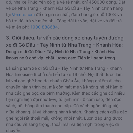
đó, nhà xe Phúc Yên có giá vé rẻ nhất, chỉ 450000 đồng. Đặt
vé xe Nha Trang - Khánh Hòa Gò Dầu - Tây Ninh chính hãng
tại
Vexere.com
để có giá rẻ nhất, đảm bảo giữ chỗ 100% và
hỗ trợ đổi trả vé miễn phí. Tổng đài tư vấn, đặt vé và đổi trả
vé miễn phí:
1900 888684
.
3. Giới thiệu, tư vấn các dòng xe chạy tuyến đường
xe đi Gò Dầu - Tây Ninh từ Nha Trang - Khánh Hòa:
Dòng xe đi Gò Dầu - Tây Ninh từ Nha Trang - Khánh Hòa
limousine 9 chỗ vip, chất lượng cao: Tiện lợi, sang trọng
Là sản phẩm xe đi Gò Dầu - Tây Ninh từ Nha Trang - Khánh
Hòa limousine 9 chỗ cải tiến từ xe 16 chỗ. Nội thất được làm
lại với các ghế bọc da chuẩn Châu Âu, không chỉ êm ái cho
chuyến hành trình xa, mà còn mát mẻ và không hề bị hầm bí
như các ghế bọc da bình thường. Kèm theo các ghế có nhiều
tiện nghi hiện đại như ti-vi, tủ lạnh mini, ổ cắm usb, đèn đọc
sách, hệ thống âm thanh cao cấp. Có vách ngăn riêng biệt
giữa khoang lái và khoang hành khách. Khoảng cách giữa các
ghế ngồi rất thoải mái, không nhồi nhét. Luôn đáp ứng được
nhu cầu về sang trọng, thoải mái và tiện nghi trong việc di
chuyển.