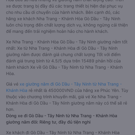
xe được trang bị đầy đủ các trang thiết bị hiện đại phục vụ
cho nhu cầu di chuyển của hành khách. Bên cạnh đó, các
hãng xe khách Nha Trang - Khánh Hòa Gò Dầu - Tây Ninh
luôn chú trọng đến chất lượng dịch vụ, không ngừng cải thiện
để mang đến trải nghiệm hoàn hảo cho hành khách.
Xe Nha Trang - Khánh Hòa Gò Dầu - Tây Ninh giường nằm tốt
nhất: Xe từ Nha Trang - Khánh Hòa đi Gò Dầu - Tây Ninh
giường nằm được đánh giá chung chất lượng Tốt với điểm
đánh giá trung bình từ 4.5/5 dựa trên 15489 phản hồi của
hành khách Xe về Gò Dầu - Tây Ninh từ Nha Trang - Khánh
Hòa.
Giá vé
xe giường nằm đi Gò Dầu - Tây Ninh từ Nha Trang -
Khánh Hòa
rẻ nhất là 450000VND của hãng xe Phúc Yên. Tùy
thuộc vào chương trình khuyến mãi, giá vé Xe Nha Trang -
Khánh Hòa đi Gò Dầu - Tây Ninh giường nằm này có thể sẽ rẻ
hơn.
Dòng xe đi Gò Dầu - Tây Ninh từ Nha Trang - Khánh Hòa
giường nằm đôi: Riêng tư, đầy đủ tiện nghi
Xe khách đi Gò Dầu - Tây Ninh từ Nha Trang - Khánh Hòa