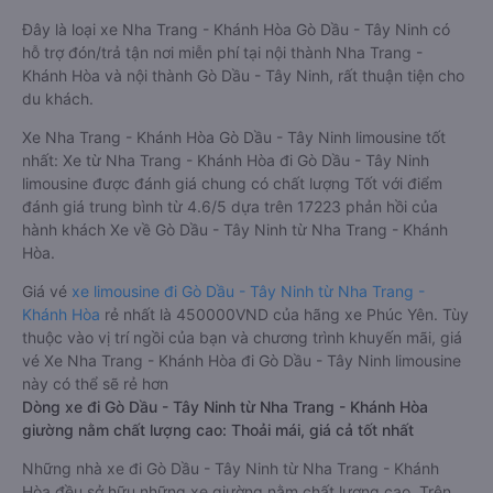
Đây là loại xe Nha Trang - Khánh Hòa Gò Dầu - Tây Ninh có
hỗ trợ đón/trả tận nơi miễn phí tại nội thành Nha Trang -
Khánh Hòa và nội thành Gò Dầu - Tây Ninh, rất thuận tiện cho
du khách.
Xe Nha Trang - Khánh Hòa Gò Dầu - Tây Ninh limousine tốt
nhất: Xe từ Nha Trang - Khánh Hòa đi Gò Dầu - Tây Ninh
limousine được đánh giá chung có chất lượng Tốt với điểm
đánh giá trung bình từ 4.6/5 dựa trên 17223 phản hồi của
hành khách Xe về Gò Dầu - Tây Ninh từ Nha Trang - Khánh
Hòa.
Giá vé
xe limousine đi Gò Dầu - Tây Ninh từ Nha Trang -
Khánh Hòa
rẻ nhất là 450000VND của hãng xe Phúc Yên. Tùy
thuộc vào vị trí ngồi của bạn và chương trình khuyến mãi, giá
vé Xe Nha Trang - Khánh Hòa đi Gò Dầu - Tây Ninh limousine
này có thể sẽ rẻ hơn
Dòng xe đi Gò Dầu - Tây Ninh từ Nha Trang - Khánh Hòa
giường nằm chất lượng cao: Thoải mái, giá cả tốt nhất
Những nhà xe đi Gò Dầu - Tây Ninh từ Nha Trang - Khánh
Hòa đều sở hữu những xe giường nằm chất lượng cao. Trên