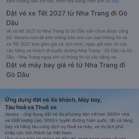
Xem hướng dẫn chi tiết, minh họa bằng hình ảnh
tại đây.
Đặt vé xe Tết 2027 từ Nha Trang đi Gò
Dầu
Vé xe tết 2027 từ Nha Trang đi Gò Dầu vẫn chưa được công
bố. Vexere.com sẽ sớm thông báo cho các bạn thông tin vé
xe Tết 2027 bao gồm giá vé, lịch trình, ngày giờ bán vé của
các hãng xe khách đi tuyến đường Nha Trang - Gò Dầu và Gò
Dầu - Nha Trang ngay khi có thông tin từ các hãng xe.
Đặt vé máy bay giá rẻ từ Nha Trang đi
Gò Dầu
Ứng dụng đặt vé Xe khách, Máy bay,
Tàu hoả và Thuê xe
Vexere - ứng dụng đặt vé đa phương tiện với hơn 3000+ nhà
xe chất lượng cao, 5000+ tuyến đường toàn quốc, tất cả hãng
bay và hãng tàu cùng dịch vụ thuê xe máy, xe du lịch phủ
khắp các tỉnh thành tại Việt Nam.
Ứng dụng hiển thị thông tin đầy đủ, minh bạch cùng vô vàn