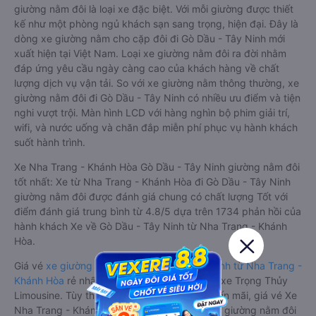
giường nằm đôi là loại xe đặc biệt. Với mỗi giường được thiết
kế như một phòng ngủ khách sạn sang trọng, hiện đại. Đây là
dòng xe giường nằm cho cặp đôi đi Gò Dầu - Tây Ninh mới
xuất hiện tại Việt Nam. Loại xe giường nằm đôi ra đời nhằm
đáp ứng yêu cầu ngày càng cao của khách hàng về chất
lượng dịch vụ vận tải. So với xe giường nằm thông thường, xe
giường nằm đôi đi Gò Dầu - Tây Ninh có nhiều ưu điểm và tiện
nghi vượt trội. Màn hình LCD với hàng nghìn bộ phim giải trí,
wifi, và nước uống và chăn đắp miễn phí phục vụ hành khách
suốt hành trình.
Xe Nha Trang - Khánh Hòa Gò Dầu - Tây Ninh giường nằm đôi
tốt nhất: Xe từ Nha Trang - Khánh Hòa đi Gò Dầu - Tây Ninh
giường nằm đôi được đánh giá chung có chất lượng Tốt với
điểm đánh giá trung bình từ 4.8/5 dựa trên 1734 phản hồi của
hành khách Xe về Gò Dầu - Tây Ninh từ Nha Trang - Khánh
Hòa.
Giá vé
xe giường nằm đôi đi Gò Dầu - Tây Ninh từ Nha Trang -
Khánh Hòa
rẻ nhất là 690000VND của hãng xe Trọng Thủy
Limousine. Tùy thuộc vào chương trình khuyến mãi, giá vé Xe
Nha Trang - Khánh Hòa đi Gò Dầu - Tây Ninh giường nằm đôi