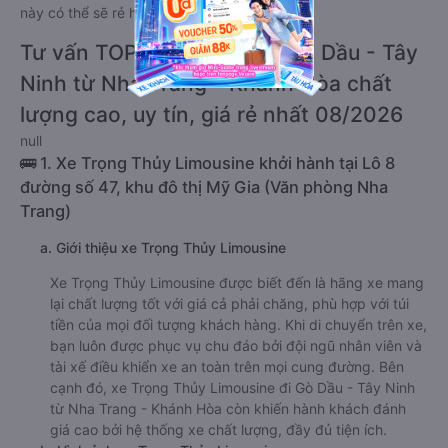
này có thể sẽ rẻ hơn.
Tư vấn TOP 3 xe khách đi Gò Dầu - Tây
Ninh từ Nha Trang - Khánh Hòa chất
lượng cao, uy tín, giá rẻ nhất 08/2026
null
🚌 1. Xe Trọng Thủy Limousine khởi hành tại Lô 8
đường số 47, khu đô thị Mỹ Gia (Văn phòng Nha
Trang)
a. Giới thiệu xe Trọng Thủy Limousine
Xe Trọng Thủy Limousine được biết đến là hãng xe mang
lại chất lượng tốt với giá cả phải chăng, phù hợp với túi
tiền của mọi đối tượng khách hàng. Khi di chuyển trên xe,
bạn luôn được phục vụ chu đáo bởi đội ngũ nhân viên và
tài xế điều khiển xe an toàn trên mọi cung đường. Bên
cạnh đó, xe Trọng Thủy Limousine đi Gò Dầu - Tây Ninh
từ Nha Trang - Khánh Hòa còn khiến hành khách đánh
giá cao bởi hệ thống xe chất lượng, đầy đủ tiện ích.