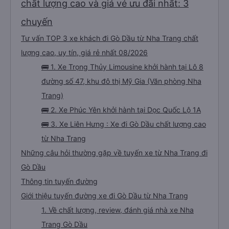
tuyến đường này. Tôi thực sự hy vọng rằng trong tương lai các tài xế sẽ
chất lượng cao và giá vé ưu đãi nhất: 3
dừng xe thường xuyên theo lịch trình, đặc biệt là vì tôi dự định sẽ đi tuyến
đường này một lần nữa vào tuần tới.
chuyến
Tư vấn TOP 3 xe khách đi Gò Dầu từ Nha Trang chất
lượng cao, uy tín, giá rẻ nhất 08/2026
🚌 1. Xe Trọng Thủy Limousine khởi hành tại Lô 8
đường số 47, khu đô thị Mỹ Gia (Văn phòng Nha
Trang)
🚌 2. Xe Phúc Yên khởi hành tại Dọc Quốc Lộ 1A
🚌 3. Xe Liên Hưng : Xe đi Gò Dầu chất lượng cao
từ Nha Trang
Những câu hỏi thường gặp về tuyến xe từ Nha Trang đi
Gò Dầu
Thông tin tuyến đường
Giới thiệu tuyến đường xe đi Gò Dầu từ Nha Trang
1. Về chất lượng, review, đánh giá nhà xe Nha
Trang Gò Dầu