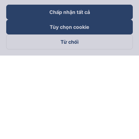
Chấp nhận tất cả
Tùy chọn cookie
Từ chối
Theo dõi chúng tôi trên
Facebook
Tiktok
Youtube
Công ty TNHH Thương Mại Dịch Vụ Vexere
Địa chỉ đăng ký kinh doanh: 8C Chữ Đồng Tử, Phường Tân
Sơn Nhất, TP. Hồ Chí Minh, Việt Nam
Địa chỉ
:
Lầu 2, toà nhà H3 Circo Hoàng Diệu, 384 Hoàng Diệu,
Phường Khánh Hội, TP Hồ Chí Minh, Việt Nam
Tầng 3, toà nhà 101 Láng Hạ, 101 Láng Hạ, Phường Láng, TP.
Hà Nội, Việt Nam
Giấy chứng nhận ĐKKD số 0315133726 do Sở KH và ĐT TP.
Hồ Chí Minh cấp lần đầu ngày 27/6/2018