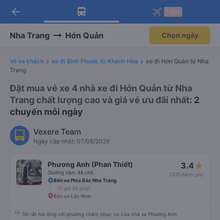
arrow_back
Tải app Vexere ngay!
Tải app Vexere
-30k
Mở app
Mở app
Nhận ưu đãi thành viên độc
-30k/ghế khi đặt vé máy bay qua
quyền
app
Nha Trang
Hớn Quản
Chọn ngày
Vé xe khách
xe đi Bình Phước từ Khánh Hòa
xe đi Hớn Quản từ Nha
Trang
Đặt mua vé xe 4 nhà xe đi Hớn Quản từ Nha
Trang chất lượng cao và giá vé ưu đãi nhất
: 2
chuyến mỗi ngày
Vexere Team
Ngày cập nhật: 07/08/2026
Phương Anh (Phan Thiết)
3.4
Giường nằm 44 chỗ
(330 đánh giá)
Bến xe Phía Bắc Nha Trang
15 giờ 25 phút
Bến xe Lộc Ninh
Tôi rất hài lòng với phương châm phục vụ của nhà xe Phương Anh