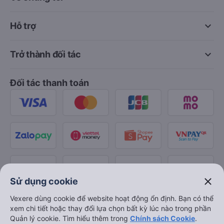
keyboard_arrow_down
Hỗ trợ
keyboard_arrow_down
Trở thành đối tác
Đối tác thanh toán
close
Sử dụng cookie
Vexere dùng cookie để website hoạt động ổn định. Bạn có thể
xem chi tiết hoặc thay đổi lựa chọn bất kỳ lúc nào trong phần
Quản lý cookie. Tìm hiểu thêm trong
Chính sách Cookie
.