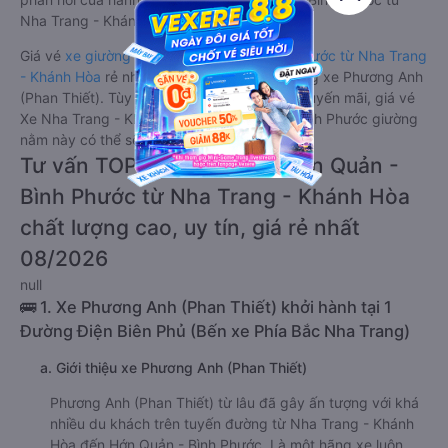
Nha Trang - Khánh Hòa.
Giá vé
xe giường nằm đi Hớn Quản - Bình Phước từ Nha Trang
- Khánh Hòa
rẻ nhất là 430000VND của hãng xe Phương Anh
(Phan Thiết). Tùy thuộc vào chương trình khuyến mãi, giá vé
Xe Nha Trang - Khánh Hòa đi Hớn Quản - Bình Phước giường
nằm này có thể sẽ rẻ hơn.
Tư vấn TOP 1 xe khách đi Hớn Quản -
Bình Phước từ Nha Trang - Khánh Hòa
chất lượng cao, uy tín, giá rẻ nhất
08/2026
null
🚌 1. Xe Phương Anh (Phan Thiết) khởi hành tại 1
Đường Điện Biên Phủ (Bến xe Phía Bắc Nha Trang)
a. Giới thiệu xe Phương Anh (Phan Thiết)
Phương Anh (Phan Thiết) từ lâu đã gây ấn tượng với khá
nhiều du khách trên tuyến đường từ Nha Trang - Khánh
Hòa đến Hớn Quản - Bình Phước. Là một hãng xe luôn