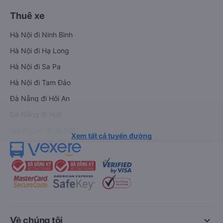
Thuê xe
Hà Nội đi Ninh Bình
Hà Nội đi Hạ Long
Hà Nội đi Sa Pa
Hà Nội đi Tam Đảo
Đà Nẵng đi Hội An
Đà Nẵng đi Huế
Hải Phòng đi Hà Nội
Xem tất cả tuyến đường
keyboard_arrow_down
Về chúng tôi