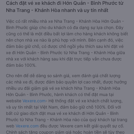
Cách đặt vé xe khách đi Hớn Quản - Bình Phước từ
Nha Trang - Khánh Hòa nhanh và uy tín nhất
Việc có rất nhiều nhà xe Nha Trang - Khánh Hòa Hớn Quản -
Bình Phước giúp cho du khách có đa dạng sự lựa chọn. Đây
cũng có thể là một điều bất lợi làm cho hàng khách không biết
nên chọn nhà xe nào là phù hợp với mình. Bên cạnh đó, việc
đảm bảo giữ chỗ, có được chỗ ngồi yêu thích sau khi đặt vé
xe đi Hớn Quản - Bình Phước từ Nha Trang - Khánh Hòa giữa
nhà xe với khách hàng sau khi đặt trực tiếp vẫn chưa được
đảm bảo 100%.
Cho nên để dễ dàng so sánh giá, xem đánh giá chất lượng
các nhà xe đi, được đảm bảo quyền lợi cao nhất, được hưởng
nhiều ưu đãi giảm giá vé xe khách Nha Trang - Khánh Hòa
Hớn Quản - Bình Phước, hành khách có thể đặt mua tại
website
Vexere.com
- Hệ thống đặt vé xe khách chất lượng,
và uy tín nhất tại Việt Nam, đảm bảo giữ chỗ 100%. Đối với
bất cứ giao dịch đặt mua vé xe khách đi Hớn Quản - Bình
Phước từ Nha Trang - Khánh Hòa nào của quý khách tại trang
web
Vexere.com
đều được Vexere cam kết giải quyết sự cố.
Chính sách tặng coupon giảm giá hoặc hoàn tiền sẽ tùy theo