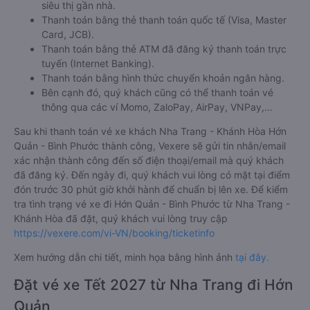
siêu thị gần nhà.
Thanh toán bằng thẻ thanh toán quốc tế (Visa, Master
Card, JCB).
Thanh toán bằng thẻ ATM đã đăng ký thanh toán trực
tuyến (Internet Banking).
Thanh toán bằng hình thức chuyển khoản ngân hàng.
Bên cạnh đó, quý khách cũng có thể thanh toán vé
thông qua các ví Momo, ZaloPay, AirPay, VNPay,…
Sau khi thanh toán vé xe khách Nha Trang - Khánh Hòa Hớn
Quản - Bình Phước thành công, Vexere sẽ gửi tin nhắn/email
xác nhận thành công đến số điện thoại/email mà quý khách
đã đăng ký. Đến ngày đi, quý khách vui lòng có mặt tại điểm
đón trước 30 phút giờ khởi hành để chuẩn bị lên xe. Để kiểm
tra tình trạng vé xe đi Hớn Quản - Bình Phước từ Nha Trang -
Khánh Hòa đã đặt, quý khách vui lòng truy cập
https://vexere.com/vi-VN/booking/ticketinfo
Xem hướng dẫn chi tiết, minh họa bằng hình ảnh
tại đây.
Đặt vé xe Tết 2027 từ Nha Trang đi Hớn
Quản