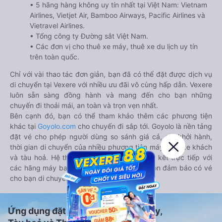
• 5 hãng hàng không uy tín nhất tại Việt Nam: Vietnam
Airlines, Vietjet Air, Bamboo Airways, Pacific Airlines và
Vietravel Airlines.
• Tổng công ty Đường sắt Việt Nam.
• Các đơn vị cho thuê xe máy, thuê xe du lịch uy tín
trên toàn quốc.
Chỉ với vài thao tác đơn giản, bạn đã có thể đặt được dịch vụ
di chuyển tại Vexere với nhiều ưu đãi vô cùng hấp dẫn. Vexere
luôn sẵn sàng đồng hành và mang đến cho bạn những
chuyến đi thoải mái, an toàn và trọn vẹn nhất.
Bên cạnh đó, bạn có thể tham khảo thêm các phương tiện
khác tại
Goyolo.com
cho chuyến đi sắp tới. Goyolo là nền tảng
đặt vé cho phép người dùng so sánh giá cả, giờ khởi hành,
thời gian di chuyển của nhiều phương tiện máy bay, xe khách
và tàu hoả. Hệ thống của Goyolo được liên kết trực tiếp với
các hãng máy bay, xe khách và tàu hoả, luôn đảm bảo có vé
cho bạn di chuyển.
Ứng dụng đặt vé Xe khách, Máy bay,