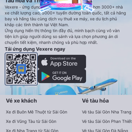
Tàu hoả và Thuê xe
Vexere - ứng dụng đặt vé đa phương tiện với hơn 3000+ nhà
xe chất lượng cao, 5000+ tuyến đường toàn quốc, tất cả hãng
bay và hãng tàu cùng dịch vụ thuê xe máy, xe du lịch phủ
khắp các tỉnh thành tại Việt Nam.
Ứng dụng hiển thị thông tin đầy đủ, minh bạch cùng vô vàn
tiện ích giúp người dùng so sánh và lựa chọn phương án di
chuyển tiết kiệm, nhanh chóng và phù hợp nhất.
Tải ứng dụng Vexere ngay
Vé xe khách
Vé tàu hỏa
Xe đi Buôn Mê Thuột từ Sài Gòn
Vé tàu Sài Gòn Nha Trang
Xe đi Vũng Tàu từ Sài Gòn
Vé tàu Sài Gòn Phan Thiết
Xe đi Nha Trang từ Sài Gòn
Vé tàu Sài Gòn Đà Nẵng