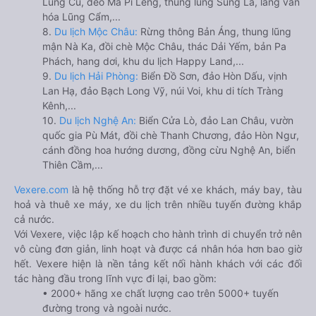
Lũng Cú, đèo Mã Pí Lèng, thung lũng Sủng Là, làng văn
hóa Lũng Cẩm,...
8.
Du lịch Mộc Châu:
Rừng thông Bản Áng, thung lũng
mận Nà Ka, đồi chè Mộc Châu, thác Dải Yếm, bản Pa
Phách, hang dơi, khu du lịch Happy Land,...
9.
Du lịch Hải Phòng:
Biển Đồ Sơn, đảo Hòn Dấu, vịnh
Lan Hạ, đảo Bạch Long Vỹ, núi Voi, khu di tích Tràng
Kênh,...
10.
Du lịch Nghệ An:
Biển Cửa Lò, đảo Lan Châu, vườn
quốc gia Pù Mát, đồi chè Thanh Chương, đảo Hòn Ngư,
cánh đồng hoa hướng dương, đồng cừu Nghệ An, biển
Thiên Cầm,...
Vexere.com
là hệ thống hỗ trợ đặt vé xe khách, máy bay, tàu
hoả và thuê xe máy, xe du lịch trên nhiều tuyến đường khắp
cả nước.
Với Vexere, việc lập kế hoạch cho hành trình di chuyển trở nên
vô cùng đơn giản, linh hoạt và được cá nhân hóa hơn bao giờ
hết. Vexere hiện là nền tảng kết nối hành khách với các đối
tác hàng đầu trong lĩnh vực đi lại, bao gồm:
• 2000+ hãng xe chất lượng cao trên 5000+ tuyến
đường trong và ngoài nước.