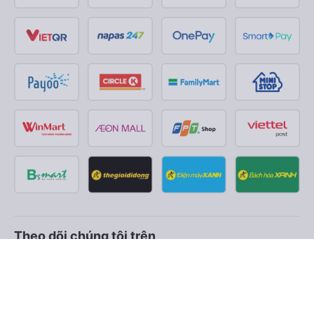
Theo dõi chúng tôi trên
Facebook
Tiktok
Youtube
Công ty TNHH Thương Mại Dịch Vụ Vexere