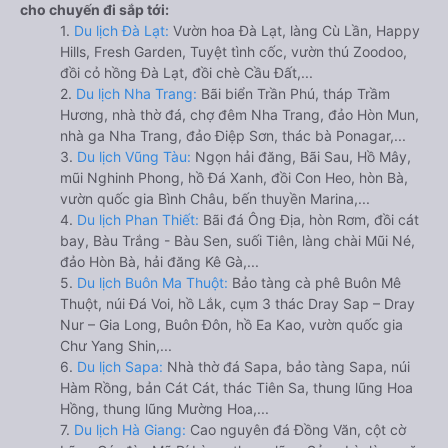
cho chuyến đi sắp tới:
1.
Du lịch Đà Lạt:
Vườn hoa Đà Lạt, làng Cù Lần, Happy
Hills, Fresh Garden, Tuyệt tình cốc, vườn thú Zoodoo,
đồi cỏ hồng Đà Lạt, đồi chè Cầu Đất,...
2.
Du lịch Nha Trang:
Bãi biển Trần Phú, tháp Trầm
Hương, nhà thờ đá, chợ đêm Nha Trang, đảo Hòn Mun,
nhà ga Nha Trang, đảo Điệp Sơn, thác bà Ponagar,...
3.
Du lịch Vũng Tàu:
Ngọn hải đăng, Bãi Sau, Hồ Mây,
mũi Nghinh Phong, hồ Đá Xanh, đồi Con Heo, hòn Bà,
vườn quốc gia Bình Châu, bến thuyền Marina,...
4.
Du lịch Phan Thiết:
Bãi đá Ông Địa, hòn Rơm, đồi cát
bay, Bàu Trắng - Bàu Sen, suối Tiên, làng chài Mũi Né,
đảo Hòn Bà, hải đăng Kê Gà,...
5.
Du lịch Buôn Ma Thuột:
Bảo tàng cà phê Buôn Mê
Thuột, núi Đá Voi, hồ Lắk, cụm 3 thác Dray Sap – Dray
Nur – Gia Long, Buôn Đôn, hồ Ea Kao, vườn quốc gia
Chư Yang Shin,...
6.
Du lịch Sapa:
Nhà thờ đá Sapa, bảo tàng Sapa, núi
Hàm Rồng, bản Cát Cát, thác Tiên Sa, thung lũng Hoa
Hồng, thung lũng Mường Hoa,...
7.
Du lịch Hà Giang:
Cao nguyên đá Đồng Văn, cột cờ