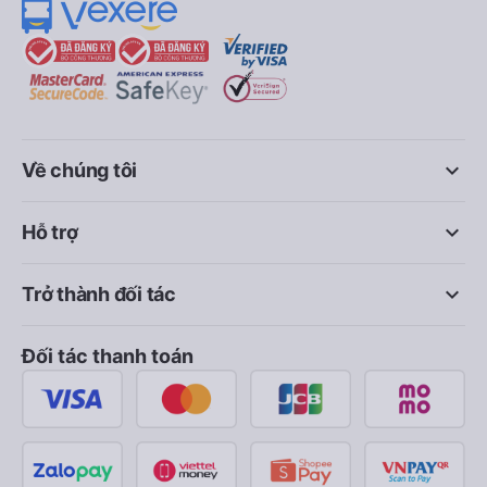
keyboard_arrow_down
Về chúng tôi
keyboard_arrow_down
Hỗ trợ
keyboard_arrow_down
Trở thành đối tác
Đối tác thanh toán