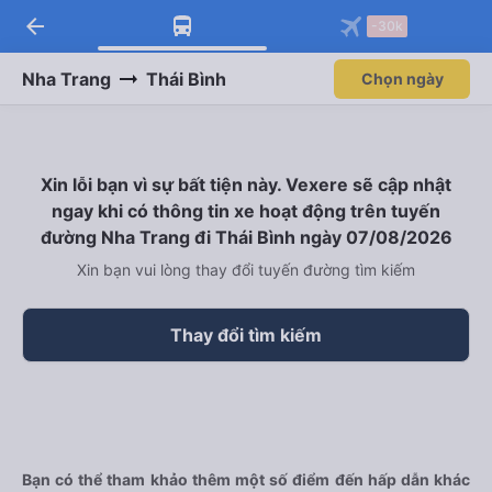
arrow_back
Tải app Vexere ngay!
Tải app Vexere
-30k
Mở app
Mở app
Nhận ưu đãi thành viên độc
-30k/ghế khi đặt vé máy bay qua
quyền
app
Nha Trang
Thái Bình
Chọn ngày
Xin lỗi bạn vì sự bất tiện này. Vexere sẽ cập nhật
ngay khi có thông tin xe hoạt động trên tuyến
đường Nha Trang đi Thái Bình ngày 07/08/2026
Xin bạn vui lòng thay đổi tuyến đường tìm kiếm
Thay đổi tìm kiếm
Bạn có thể tham khảo thêm một số điểm đến hấp dẫn khác